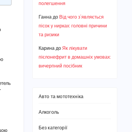
полегшення
Ганна
до
Від чого з’являється
пісок у нирках: головні причини
р
та ризики
Карина
до
Як лікувати
пієлонефрит в домашніх умовах:
ро
вичерпний посібник
і
етель
7
Авто та мототехніка
Алкоголь
Без категорії
ншою