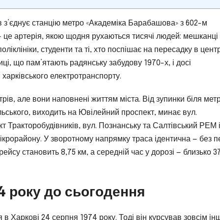
в з’єднує станцію метро «Академіка Барабашова» з 602-м
— це артерія, якою щодня рухаються тисячі людей: мешканці
оліклініки, студенти та ті, хто поспішає на пересадку в цент
ці, що пам’ятають радянську забудову 1970-х, і досі
 харківського електротранспорту.
ів, але вони наповнені життям міста. Від зупинки біля мет
ського, виходить на Ювілейний проспект, минає вул.
кт Тракторобудівників, вул. Познанську та Салтівський РЕМ 
ікрорайону. У зворотному напрямку траса ідентична — без п
рейсу становить 8,75 км, а середній час у дорозі — близько 3
74 року до сьогодення
в Харкові 24 серпня 1974 року. Тоді він курсував зовсім і