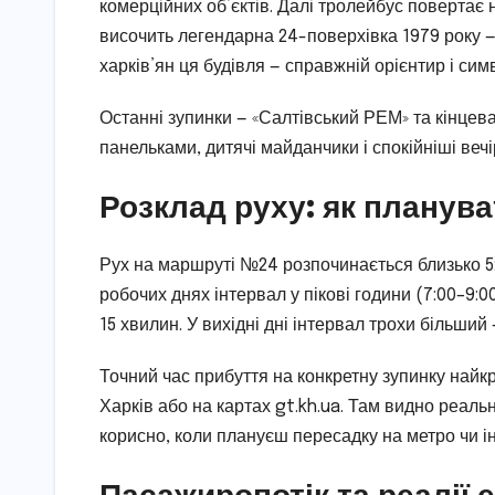
комерційних об’єктів. Далі тролейбус повертає н
височить легендарна 24-поверхівка 1979 року 
харків’ян ця будівля — справжній орієнтир і сим
Останні зупинки — «Салтівський РЕМ» та кінцева
панельками, дитячі майданчики і спокійніші вечі
Розклад руху: як планува
Рух на маршруті №24 розпочинається близько 5:40
робочих днях інтервал у пікові години (7:00–9:0
15 хвилин. У вихідні дні інтервал трохи більший
Точний час прибуття на конкретну зупинку найк
Харків або на картах gt.kh.ua. Там видно реал
корисно, коли плануєш пересадку на метро чи 
Пасажиропотік та реалії 