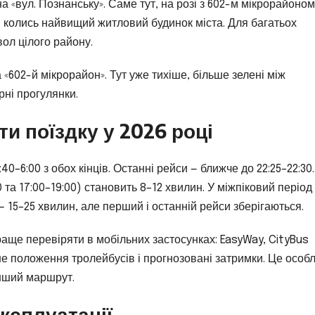
а «вул. Познанську». Саме тут, на розі з 602-м мікрорайоном
— колись найвищий житловий будинок міста. Для багатьох
вол цілого району.
 «602-й мікрорайон». Тут уже тихіше, більше зелені між
рні прогулянки.
ти поїздку у 2026 році
–6:00 з обох кінців. Останні рейси — ближче до 22:25–22:30
0 та 17:00–19:00) становить 8–12 хвилин. У міжпіковий період 
 — 15–25 хвилин, але перший і останній рейси зберігаються.
раще перевіряти в мобільних застосунках: EasyWay, CityBus
ьне положення тролейбусів і прогнозовані затримки. Це особ
інший маршрут.
експлуатації