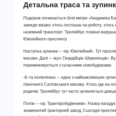
Детальна траса та зупинк
Подорож починається біля метро «Академіка Бар
завжди жваво: хтось поспішає на роботу, хтось п
наземний транспорт. Тролейбус плавно вирушає 
Ювілейного проспекту.
Наступна зупинка — «пр. Ювілейний». Тут проспе
масиви. Далі — «вул. Гвардійців-Широнінців». 
перемежовується з сучасними новобудовами.
«6-та поліклініка» — одна з найважливіших зупи
північного Салтівського масиву. Хтось іде на п
родичів. Тролейбус тут часто зупиняється довше
Потім — «пр. Тракторобудівників». Назва нагад
знаменитий тракторний завод. Сьогодні проспект