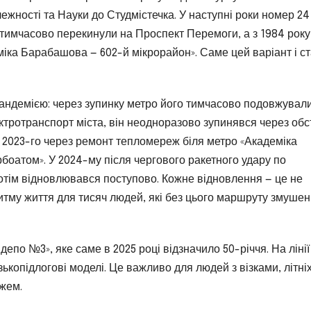
жності та Науки до Студмістечка. У наступні роки номер 24
о тимчасово перекинули на Проспект Перемоги, а з 1984 року
міка Барабашова — 602-й мікрорайон». Саме цей варіант і с
ндемією: через зупинку метро його тимчасово подовжувал
лектротранспорт міста, він неодноразово зупинявся через обс
 2023-го через ремонт тепломереж біля метро «Академіка
боатом». У 2024-му після чергового ракетного удару по
 потім відновлювався поступово. Кожне відновлення — це не
итму життя для тисяч людей, які без цього маршруту змушен
по №3», яке саме в 2025 році відзначило 50-річчя. На лінії
зькопідлогові моделі. Це важливо для людей з візками, літні
ажем.