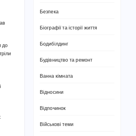
Безпека
тав
Біографії та історії життя
Бодибілдинг
и до
тріли
Будівництво та ремонт
Ванна кімната
і
Відносини
Відпочинок
х
Військові теми