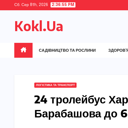
Skip
Сб. Сер 8th, 2026
2:36:56 PM
to
Kokl.Ua
content
САДІВНИЦТВО ТА РОСЛИНИ
ЗДОРОВ’
ЛОГІСТИКА ТА ТРАНСПОРТ
24 тролейбус Хар
Барабашова до 6