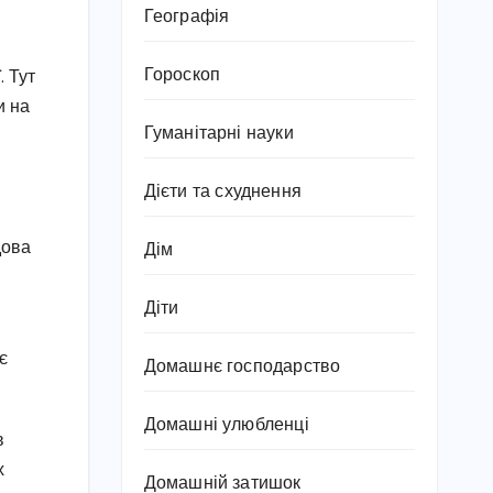
Географія
Гороскоп
. Тут
и на
Гуманітарні науки
Дієти та схуднення
дова
Дім
Діти
є
Домашнє господарство
Домашні улюбленці
в
х
Домашній затишок