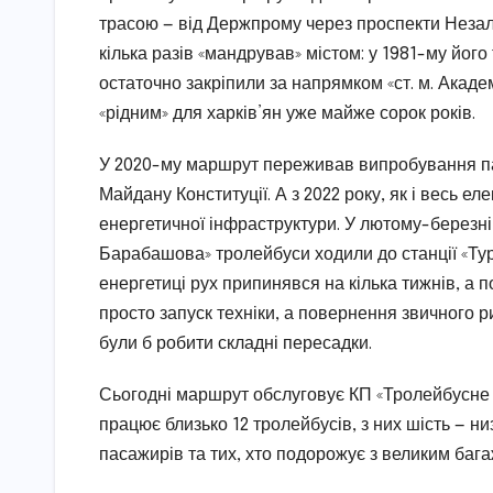
трасою — від Держпрому через проспекти Незале
кілька разів «мандрував» містом: у 1981-му йог
остаточно закріпили за напрямком «ст. м. Акаде
«рідним» для харків’ян уже майже сорок років.
У 2020-му маршрут переживав випробування па
Майдану Конституції. А з 2022 року, як і весь е
енергетичної інфраструктури. У лютому-березні
Барабашова» тролейбуси ходили до станції «Тур
енергетиці рух припинявся на кілька тижнів, а
просто запуск техніки, а повернення звичного р
були б робити складні пересадки.
Сьогодні маршрут обслуговує КП «Тролейбусне де
працює близько 12 тролейбусів, з них шість — ни
пасажирів та тих, хто подорожує з великим баг