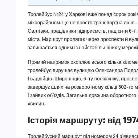
Тролейбус №24 у Харкові вже понад сорок рокі
мікрорайоном. Це не просто транспортна лінія 
Салтівки, працівники підприємств, пацієнти 6-ї п
міста. Маршрут пролягає через проспекти й вули
залишається одним із найстабільніших у мережі
Прямий напрямок охоплює всього кілька кілометр
тролейбус вирушає вулицею Олександра Подоль
Гвардійців-Широнінців, 6-ту поліклініку, проспе
завершує шлях на розворотному кільці 602-го м
і зайвих об’їздів. Загальна довжина оборотного 
хвилин.
Історія маршруту: від 19
Тролейбусний маршрут під номером 24 з’явився 