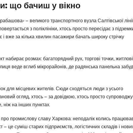
и: що бачиш у вікно
абашова» — великого транспортного вузла Салтівської лінії
овертається з поліклініки, хтось просто пересідає з підземк
і вже за кілька хвилин пасажири бачать широку стрічку
кт набирає розмах: багаторядний рух, торгові точки, житлові
Вулиця веде вглиб мікрорайонів, де радянська панельна забу
нок для місцевих жителів. Сюди сходяться люди з усього
лановий огляд, хтось — за довідкою, хтось просто супроводжу
, ніж на інших пунктах.
ує про промислову славу Харкова: неподалік колись працюва
 — це суміш старих підприємств, логістичних складів і нови