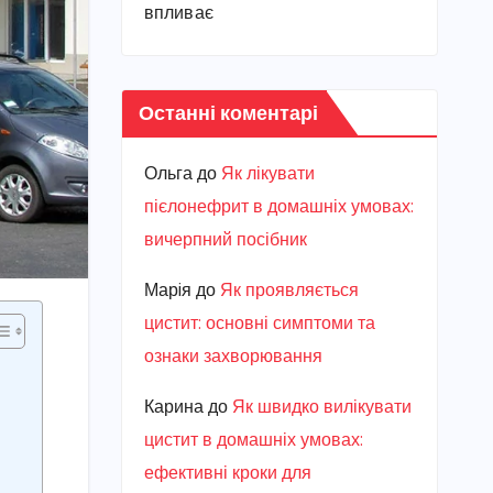
впливає
Останні коментарі
Ольга
до
Як лікувати
пієлонефрит в домашніх умовах:
вичерпний посібник
Марiя
до
Як проявляється
цистит: основні симптоми та
ознаки захворювання
Карина
до
Як швидко вилікувати
цистит в домашніх умовах:
ефективні кроки для