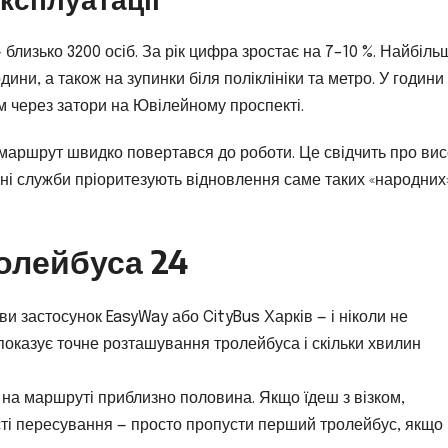
близько 3200 осіб. За рік цифра зростає на 7–10 %. Найбіль
ини, а також на зупинки біля поліклініки та метро. У години 
ям через затори на Ювілейному проспекті.
в маршрут швидко повертався до роботи. Це свідчить про вис
альні служби пріоритезують відновлення саме таких «народних
олейбуса 24
и застосунок EasyWay або CityBus Харків — і ніколи не
 показує точне розташування тролейбуса і скільки хвилин
 на маршруті приблизно половина. Якщо їдеш з візком,
і пересування — просто пропусти перший тролейбус, якщо 