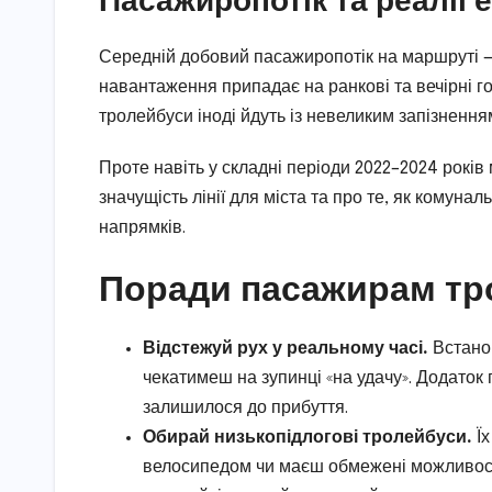
Середній добовий пасажиропотік на маршруті — 
навантаження припадає на ранкові та вечірні год
тролейбуси іноді йдуть із невеликим запізненн
Проте навіть у складні періоди 2022–2024 рокі
значущість лінії для міста та про те, як комун
напрямків.
Поради пасажирам тр
Відстежуй рух у реальному часі.
Встанов
чекатимеш на зупинці «на удачу». Додаток
залишилося до прибуття.
Обирай низькопідлогові тролейбуси.
Їх
велосипедом чи маєш обмежені можливост