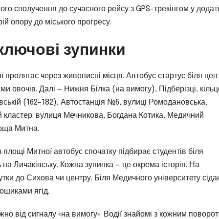
го сполучення до сучасного рейсу з GPS-трекінгом у додат
рій опору до міського прогресу.
ключові зупинки
 пролягає через живописні місця. Автобус стартує біля цен
ами овочів. Далі — Нижня Білка (на вимогу), Підберізці, кіль
івській (162–182), Автостанція №6, вулиці Ромодановська,
й кластер: вулиця Мечникова, Богдана Котика, Медичний
лоща Митна.
 площі Митної автобус спочатку підбирає студентів біля
 на Личаківську. Кожна зупинка — це окрема історія. На
тки до Сихова чи центру. Біля Медичного університету сіда
кошиками ягід.
ежно від сигналу «на вимогу». Водії знайомі з кожним поворо