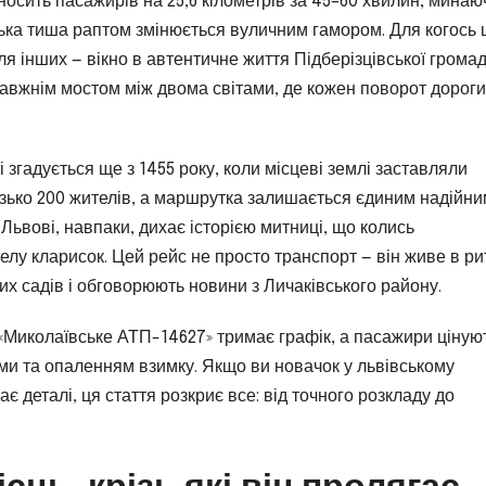
осить пасажирів на 25,6 кілометрів за 45–60 хвилин, минаю
льська тиша раптом змінюється вуличним гамором. Для когось 
я інших — вікно в автентичне життя Підберізцівської громад
равжнім мостом між двома світами, де кожен поворот дороги
згадується ще з 1455 року, коли місцеві землі заставляли
изько 200 жителів, а маршрутка залишається єдиним надійн
Львові, навпаки, дихає історією митниці, що колись
лу кларисок. Цей рейс не просто транспорт — він живе в ри
их садів і обговорюють новини з Личаківського району.
«Миколаївське АТП-14627» тримає графік, а пасажири ціную
ми та опаленням взимку. Якщо ви новачок у львівському
є деталі, ця стаття розкриє все: від точного розкладу до
сць, крізь які він пролягає