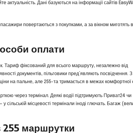
е актуальність. Дані базуються на інформації сайтів EasyW
: пасажири повертаються з покупками, а за вікном миготять в
пособи оплати
бік. Тариф фіксований для всього маршруту, незалежно від
наявності документів, пільговики пред’являють посвідчення. З
 ціни на пальне, але 255-та тримається в межах комфортної 
рткою через термінал. Деякі водії підтримують Приват24 чи
у сільській місцевості термінали іноді глючать. Багаж (вел
в 255 маршрутки