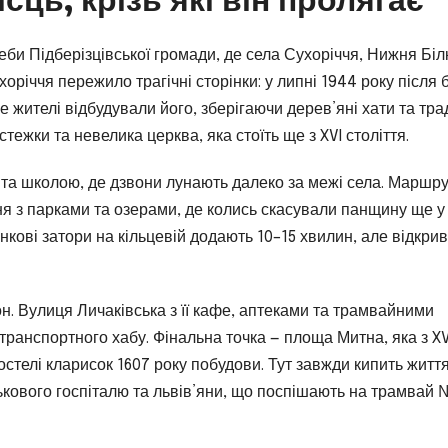
би Підберізцівської громади, де села Сухоріччя, Нижня Біл
оріччя пережило трагічні сторінки: у липні 1944 року після 
 жителі відбудували його, зберігаючи дерев’яні хати та трад
стежки та невелика церква, яка стоїть ще з XVI століття.
 та школою, де дзвони лунають далеко за межі села. Маршр
я з парками та озерами, де колись скасували панщину ще у
анкові затори на кільцевій додають 10–15 хвилин, але відкри
н. Вулиця Личаківська з її кафе, аптеками та трамвайними
ранспортного хабу. Фінальна точка — площа Митна, яка з XVI
стелі кларисок 1607 року побудови. Тут завжди кипить життя
ськового госпіталю та львів’яни, що поспішають на трамвай 