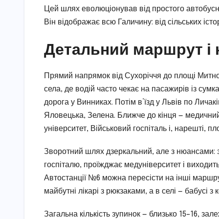
Цей шлях еволюціонував від простого автобусно
Він відображає всю Галичину: від сільських істо
Детальний маршрут і 
Прямий напрямок від Сухоріччя до площі Митної
села, де водій часто чекає на пасажирів із сумк
дорога у Винниках. Потім в’їзд у Львів по Личак
Яловецька, Зелена. Ближче до кінця — медични
університет, Військовий госпіталь і, нарешті, п
Зворотний шлях дзеркальний, але з нюансами: з
госпіталю, проїжджає медуніверситет і виходить
Автостанції №6 можна пересісти на інші маршру
майбутні лікарі з рюкзаками, а в селі — бабусі з 
Загальна кількість зупинок — близько 15–16, зал