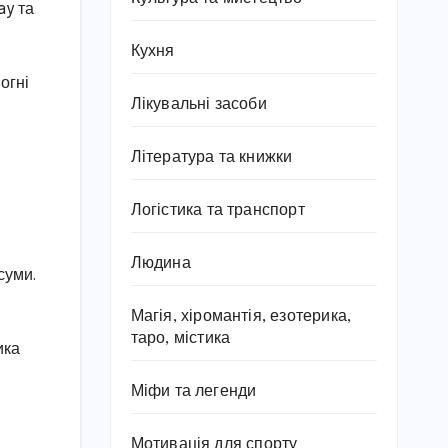
ay та
Кухня
огні
Лікувальні засоби
Література та книжки
Логістика та транспорт
Людина
суми.
Магія, хіромантія, езотерика,
таро, містика
ика
Міфи та легенди
Мотивація для спорту