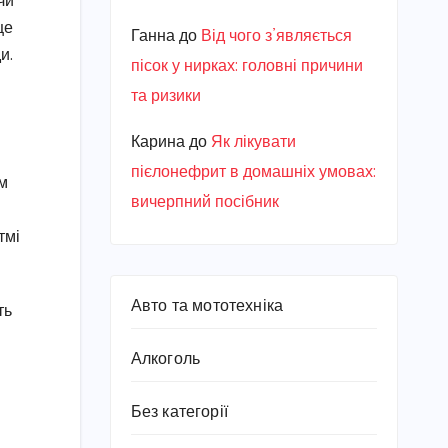
чи
це
Ганна
до
Від чого з’являється
и.
пісок у нирках: головні причини
та ризики
Карина
до
Як лікувати
пієлонефрит в домашніх умовах:
им
вичерпний посібник
тмі
Авто та мототехніка
ть
Алкоголь
Без категорії