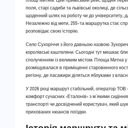
площі Митній. Цей приміський рейс щодня перен
поля, старі садиби та львівські околиці, де сі
щоденний шлях на роботу чи до університету, дл
Незалежно від мети, 255-та маршрутка стає сп
розповідає свою історію.
Село Сухоріччя з його давньою назвою Зухоричі 
королівські каштеляни. Сьогодні тут мешкає бл
сполученням із великим містом. Площа Митна у 
розміщувалася в приміщенні старовинного косте
регіону, де пасажири діляться яблуками з власн
У 2026 році маршрут стабільний, оператор ТОВ 
комфорт сучасних «Еталонів» з м’якими сидіння
транспорті чи досвідчений користувач, який шука
прихованих нюансів поїздки.
Історія маршруту та мі