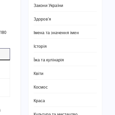
Закони України
Здоров'я
–180
Імена та значення імен
Історія
Їжа та кулінарія
Квіти
Космос
Краса
й
Культура та мистецтво