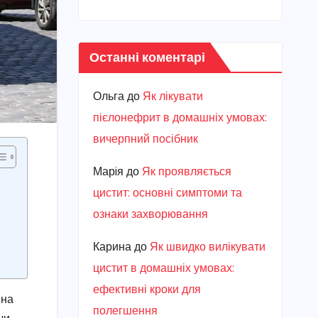
Останні коментарі
Ольга
до
Як лікувати
пієлонефрит в домашніх умовах:
вичерпний посібник
Марiя
до
Як проявляється
цистит: основні симптоми та
ознаки захворювання
Карина
до
Як швидко вилікувати
цистит в домашніх умовах:
ефективні кроки для
 на
полегшення