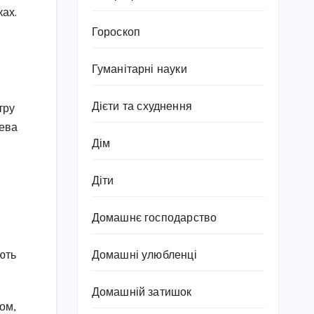
ках.
Гороскоп
Гуманітарні науки
Дієти та схуднення
тру
цева
Дім
Діти
Домашнє господарство
Домашні улюбленці
ють
Домашній затишок
том,