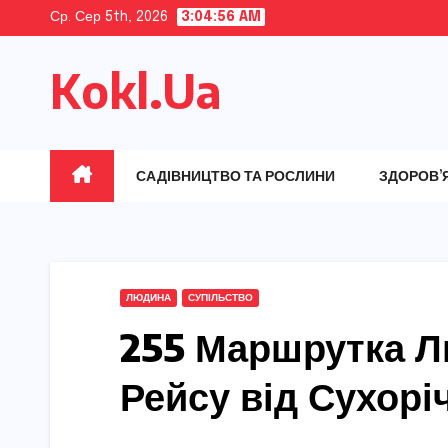
Skip
Ср. Сер 5th, 2026
3:04:57 AM
to
Kokl.Ua
content
САДІВНИЦТВО ТА РОСЛИНИ
ЗДОРОВ’
ЛЮДИНА
СУПІЛЬСТВО
255 Маршрутка Ль
Рейсу від Сухорі