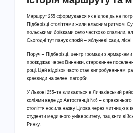
Маршрут 255 сформувався як відповідь на потре
Підберізці століттями жили власним ритмом. Сух
польськими боївками село частково спалили, але
Сьогодні тут панує спокій — яблуневі сади, лісні 
Поруч — Підберізці, центр громади з ярмарками
проїжджає через Винники, старовинне поселенн
році. Цей відрізок часто стає випробуванням: р
краєвиди на зелені пагорби.
У Львові 255-та вливається в Личаківський райо
коліями веде до Автостанції №6 — справжнього т
століття носила назву Цлова через митницю в ко
студенти медичного університету, пацієнти вій
Ринку.