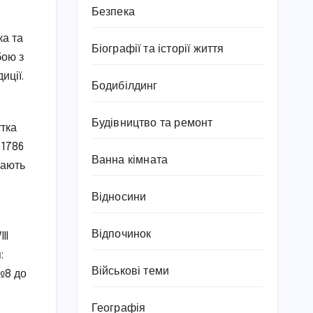
Безпека
ка та
Біографії та історії життя
бою з
иції.
Бодибілдинг
Будівництво та ремонт
утка
 1786
Ванна кімната
вають
Відносини
Відпочинок
II
:
Військові теми
№8 до
Географія