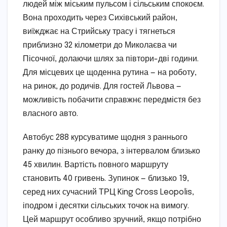
людей між міським пульсом і сільським спокоєм.
Вона проходить через Сихівський район,
виїжджає на Стрийську трасу і тягнеться
приблизно 32 кілометри до Миколаєва чи
Пісочної, долаючи шлях за півтори-дві години.
Для місцевих це щоденна рутина — на роботу,
на ринок, до родичів. Для гостей Львова —
можливість побачити справжнє передмістя без
власного авто.
Автобус 288 курсуватиме щодня з раннього
ранку до пізнього вечора, з інтервалом близько
45 хвилин. Вартість повного маршруту
становить 40 гривень. Зупинок — близько 19,
серед них сучасний ТРЦ King Cross Leopolis,
іподром і десятки сільських точок на вимогу.
Цей маршрут особливо зручний, якщо потрібно