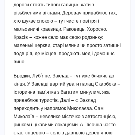
дороги стоять типові галицькі хати з
різьбленими вікнами. Деревач приваблює тих,
хто шукає спокою — тут чисте повітря і
мальовничі краєвиди. Раковець, Хоросно,
Красів — кожне село має свою родзинку:
маленькі церкви, старі млини чи просто затишні
подвір’я, де місцеві продають мед і домашнє
вино.
Бродки, Луб’яне, Заклад — тут уже ближче до
кінця. У Закладі вартий уваги палац Скарбека —
історична пам’ятка з багатим минулим, яка
приваблює туристів. Далі — с. Заклад
переходить у напрямок Миколаєва. Сам
Миколаїв — невелике містечко з автостанцією,
ринком і цікавими локаціями. А Пісочна часто
стає кінцевою — село з давньою дерев’яною