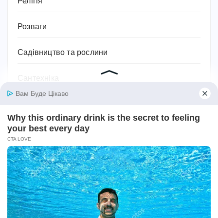
Релігія
Розваги
Садівництво та рослини
Сантехніка
Своїми руками
Секс
Серіали
Символіка та значення
Сім'я