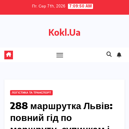
Skip
Пт. Сер 7th, 2026
7:09:51 AM
to
content
Kokl.Ua
ЛОГІСТИКА ТА ТРАНСПОРТ
288 маршрутка Львів:
повний гід по