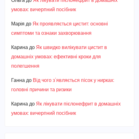
Ольга
до
Як лікувати пієлонефрит в домашніх
умовах: вичерпний посібник
Марiя
до
Як проявляється цистит: основні
симптоми та ознаки захворювання
Карина
до
Як швидко вилікувати цистит в
домашніх умовах: ефективні кроки для
полегшення
Ганна
до
Від чого з’являється пісок у нирках:
головні причини та ризики
Карина
до
Як лікувати пієлонефрит в домашніх
умовах: вичерпний посібник