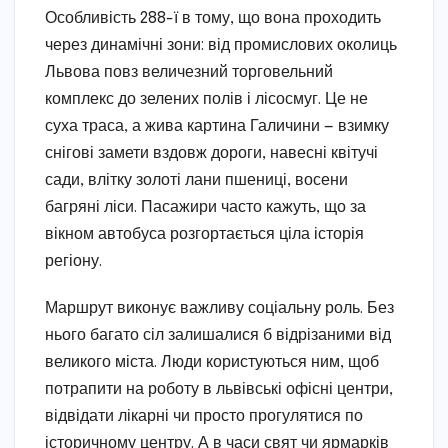
Особливість 288-ї в тому, що вона проходить
через динамічні зони: від промислових околиць
Львова повз величезний торговельний
комплекс до зелених полів і лісосмуг. Це не
суха траса, а жива картина Галичини — взимку
снігові замети вздовж дороги, навесні квітучі
сади, влітку золоті лани пшениці, восени
багряні ліси. Пасажири часто кажуть, що за
вікном автобуса розгортається ціла історія
регіону.
Маршрут виконує важливу соціальну роль. Без
нього багато сіл залишалися б відрізаними від
великого міста. Люди користуються ним, щоб
потрапити на роботу в львівські офісні центри,
відвідати лікарні чи просто прогулятися по
історичному центру. А в часи свят чи ярмарків