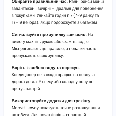
Обирайте правильний час.
Ранні рейси менш
завантажені, вечірні — ідеальні для повернення
з покупками. Уникайте годин пік (7–9 ранку та
17–19 вечора), якщо подорожуєте з багажем.
Сигналізуйте про зупинку завчасно.
На
вимогу махніть рукою або скажіть водію.
Місцеві знають це правило, а новачки часто
пропускають свою зупинку.
Беріть із собою воду та перекус.
Кондиціонер не завжди працює на повну, а
дорога довга. У спеку або холодну пору це
врятує настрій.
Використовуйте додатки для трекінгу.
Moovit і eway показують точне розташування
автобуса. Для початківців — справжній