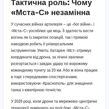
Тактична роль: Чому
«Мста-С» незамінна
У сучасних війнах артилерія — це «бог війни», і
«Мста-С» уособлює цю міць. Її здатність вести
вогонь як із закритих позицій, так і прямою
наводкою робить її універсальним
інструментом. Уявіть: батарея «Мст» отримує
координати від дрона, за лічені хвилини
розгортається і завдає удару по ворожому
командному пункту за 20 км. Або ж вона працює
в парі з передовими спостерігачами,
використовуючи «Краснополь» для знищення
танка з ювелірною точністю.
У 2025 році, коли дрони та мережево-центричні
технології домінують на полі бою, «Мста-С»