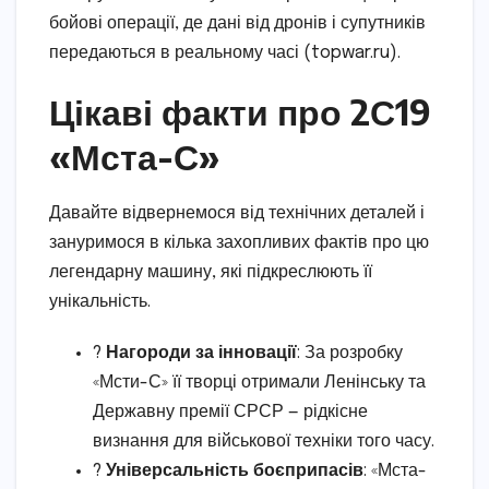
бойові операції, де дані від дронів і супутників
передаються в реальному часі (topwar.ru).
Цікаві факти про 2С19
«Мста-С»
Давайте відвернемося від технічних деталей і
зануримося в кілька захопливих фактів про цю
легендарну машину, які підкреслюють її
унікальність.
?
Нагороди за інновації
: За розробку
«Мсти-С» її творці отримали Ленінську та
Державну премії СРСР — рідкісне
визнання для військової техніки того часу.
?
Універсальність боєприпасів
: «Мста-