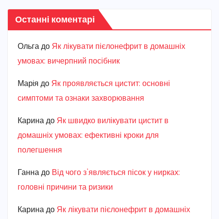
Останні коментарі
Ольга
до
Як лікувати пієлонефрит в домашніх
умовах: вичерпний посібник
Марiя
до
Як проявляється цистит: основні
симптоми та ознаки захворювання
Карина
до
Як швидко вилікувати цистит в
домашніх умовах: ефективні кроки для
полегшення
Ганна
до
Від чого з’являється пісок у нирках:
головні причини та ризики
Карина
до
Як лікувати пієлонефрит в домашніх