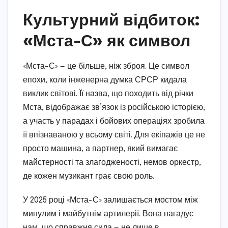
Культурний відбиток:
«Мста-С» як символ
«Мста-С» — це більше, ніж зброя. Це символ
епохи, коли інженерна думка СРСР кидала
виклик світові. Її назва, що походить від річки
Мста, відображає зв’язок із російською історією,
а участь у парадах і бойових операціях зробила
її впізнаваною у всьому світі. Для екіпажів це не
просто машина, а партнер, який вимагає
майстерності та злагодженості, немов оркестр,
де кожен музикант грає свою роль.
У 2025 році «Мста-С» залишається мостом між
минулим і майбутнім артилерії. Вона нагадує
нам, що справжня сила — не лише в