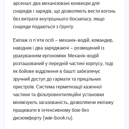
арсенал: два механізовані конвеєри для
снарядів і зарядів, що дозволяють вести вогонь
без витрати внутрішнього боєзапасу, якщо
снаряди подаються з ґрунту.
Екіпаж із п’яти осіб — механік-водій, командир,
навідник і два заряджаючі — розміщений із
урахуванням ергономіки. Механік-водій
розташований у передній частині корпусу, тоді
як бойове відділення в башті забезпечує
зручний доступ до гармати та прицільних
пристроїв. Система герметизації казенної
частини та фільтровентиляційні установки
мінімізують загазованість, дозволяючи екіпажу
працювати в інтенсивному бою без
дискомфорту (war-book.ru).