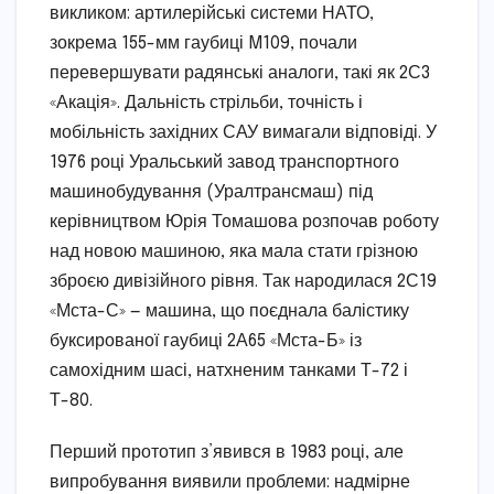
викликом: артилерійські системи НАТО,
зокрема 155-мм гаубиці M109, почали
перевершувати радянські аналоги, такі як 2С3
«Акація». Дальність стрільби, точність і
мобільність західних САУ вимагали відповіді. У
1976 році Уральський завод транспортного
машинобудування (Уралтрансмаш) під
керівництвом Юрія Томашова розпочав роботу
над новою машиною, яка мала стати грізною
зброєю дивізійного рівня. Так народилася 2С19
«Мста-С» — машина, що поєднала балістику
буксированої гаубиці 2А65 «Мста-Б» із
самохідним шасі, натхненим танками Т-72 і
Т-80.
Перший прототип з’явився в 1983 році, але
випробування виявили проблеми: надмірне