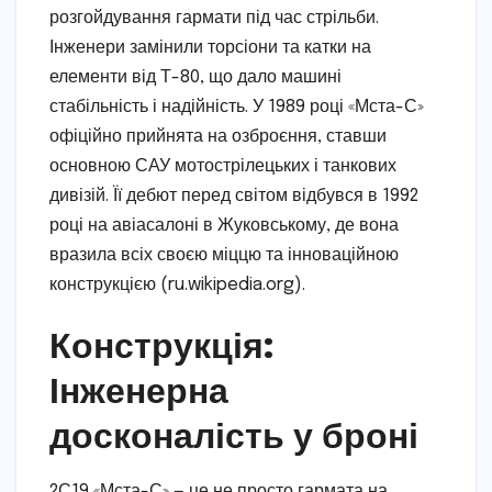
розгойдування гармати під час стрільби.
Інженери замінили торсіони та катки на
елементи від Т-80, що дало машині
стабільність і надійність. У 1989 році «Мста-С»
офіційно прийнята на озброєння, ставши
основною САУ мотострілецьких і танкових
дивізій. Її дебют перед світом відбувся в 1992
році на авіасалоні в Жуковському, де вона
вразила всіх своєю міццю та інноваційною
конструкцією (ru.wikipedia.org).
Конструкція:
Інженерна
досконалість у броні
2С19 «Мста-С» — це не просто гармата на