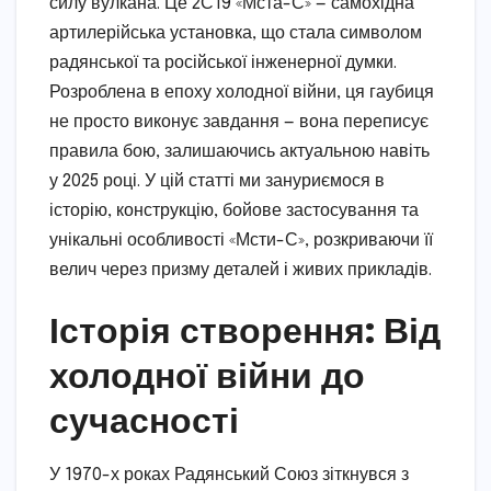
силу вулкана. Це 2С19 «Мста-С» — самохідна
артилерійська установка, що стала символом
радянської та російської інженерної думки.
Розроблена в епоху холодної війни, ця гаубиця
не просто виконує завдання — вона переписує
правила бою, залишаючись актуальною навіть
у 2025 році. У цій статті ми зануриємося в
історію, конструкцію, бойове застосування та
унікальні особливості «Мсти-С», розкриваючи її
велич через призму деталей і живих прикладів.
Історія створення: Від
холодної війни до
сучасності
У 1970-х роках Радянський Союз зіткнувся з