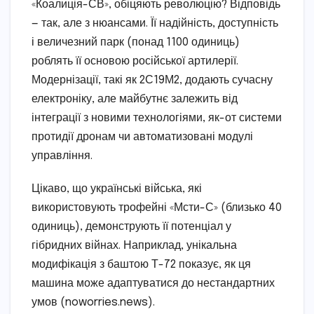
«Коалиція-СВ», обіцяють революцію? Відповідь
— так, але з нюансами. Її надійність, доступність
і величезний парк (понад 1100 одиниць)
роблять її основою російської артилерії.
Модернізації, такі як 2С19М2, додають сучасну
електроніку, але майбутнє залежить від
інтеграції з новими технологіями, як-от системи
протидії дронам чи автоматизовані модулі
управління.
Цікаво, що українські війська, які
використовують трофейні «Мсти-С» (близько 40
одиниць), демонструють її потенціал у
гібридних війнах. Наприклад, унікальна
модифікація з баштою Т-72 показує, як ця
машина може адаптуватися до нестандартних
умов (noworries.news).