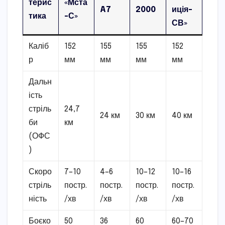
терис
«Мста
A7
2000
иція-
тика
-С»
СВ»
Каліб
152
155
155
152
р
мм
мм
мм
мм
Дальн
ість
стріль
24,7
24 км
30 км
40 км
би
км
(ОФС
)
Скоро
7–10
4–6
10–12
10–16
стріль
постр.
постр.
постр.
постр.
ність
/хв
/хв
/хв
/хв
Боєко
50
36
60
60–70