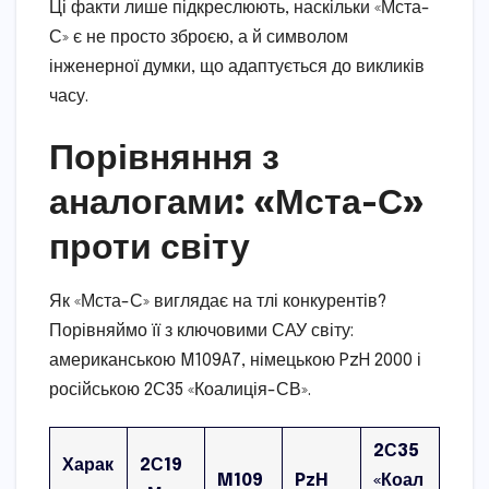
Ці факти лише підкреслюють, наскільки «Мста-
С» є не просто зброєю, а й символом
інженерної думки, що адаптується до викликів
часу.
Порівняння з
аналогами: «Мста-С»
проти світу
Як «Мста-С» виглядає на тлі конкурентів?
Порівняймо її з ключовими САУ світу:
американською M109A7, німецькою PzH 2000 і
російською 2С35 «Коалиція-СВ».
2С35
Харак
2С19
M109
PzH
«Коал