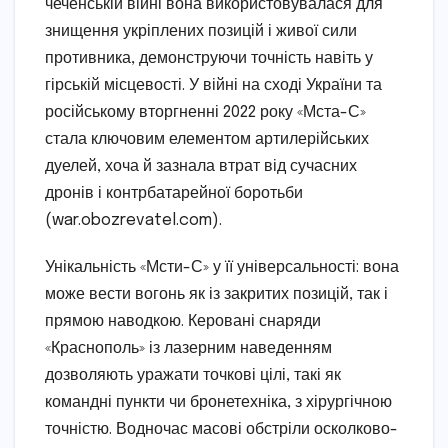
чеченській війні вона використовувалася для
знищення укріплених позицій і живої сили
противника, демонструючи точність навіть у
гірській місцевості. У війні на сході України та
російському вторгненні 2022 року «Мста-С»
стала ключовим елементом артилерійських
дуелей, хоча й зазнала втрат від сучасних
дронів і контрбатарейної боротьби
(war.obozrevatel.com).
Унікальність «Мсти-С» у її універсальності: вона
може вести вогонь як із закритих позицій, так і
прямою наводкою. Керовані снаряди
«Краснополь» із лазерним наведенням
дозволяють уражати точкові цілі, такі як
командні пункти чи бронетехніка, з хірургічною
точністю. Водночас масові обстріли осколково-