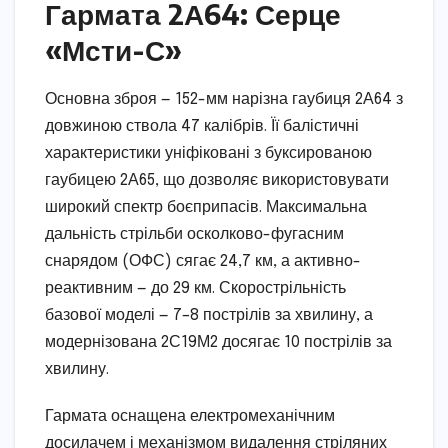
Гармата 2А64: Серце
«Мсти-С»
Основна зброя — 152-мм нарізна гаубиця 2А64 з
довжиною ствола 47 калібрів. Її балістичні
характеристики уніфіковані з буксированою
гаубицею 2А65, що дозволяє використовувати
широкий спектр боєприпасів. Максимальна
дальність стрільби осколково-фугасним
снарядом (ОФС) сягає 24,7 км, а активно-
реактивним — до 29 км. Скорострільність
базової моделі — 7–8 пострілів за хвилину, а
модернізована 2С19М2 досягає 10 пострілів за
хвилину.
Гармата оснащена електромеханічним
досилачем і механізмом видалення стріляних