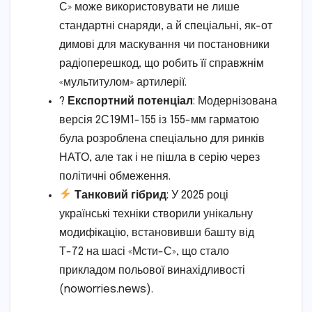
С» може використовувати не лише
стандартні снаряди, а й спеціальні, як-от
димові для маскування чи постановники
радіоперешкод, що робить її справжнім
«мультитулом» артилерії.
?
Експортний потенціал
: Модернізована
версія 2С19М1-155 із 155-мм гарматою
була розроблена спеціально для ринків
НАТО, але так і не пішла в серію через
політичні обмеження.
Танковий гібрид
: У 2025 році
українські техніки створили унікальну
модифікацію, встановивши башту від
Т-72 на шасі «Мсти-С», що стало
прикладом польової винахідливості
(noworries.news).