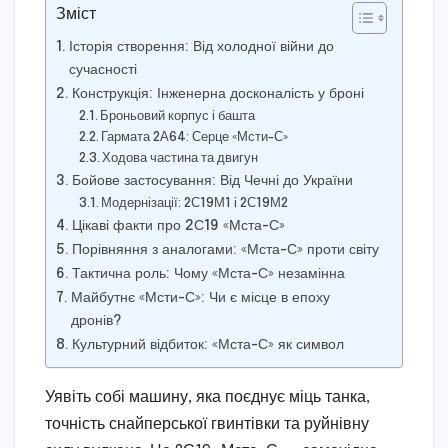
Зміст
Історія створення: Від холодної війни до
сучасності
Конструкція: Інженерна досконалість у броні
Броньовий корпус і башта
Гармата 2А64: Серце «Мсти-С»
Ходова частина та двигун
Бойове застосування: Від Чечні до України
Модернізації: 2С19М1 і 2С19М2
Цікаві факти про 2С19 «Мста-С»
Порівняння з аналогами: «Мста-С» проти світу
Тактична роль: Чому «Мста-С» незамінна
Майбутнє «Мсти-С»: Чи є місце в епоху
дронів?
Культурний відбиток: «Мста-С» як символ
Уявіть собі машину, яка поєднує міць танка,
точність снайперської гвинтівки та руйнівну