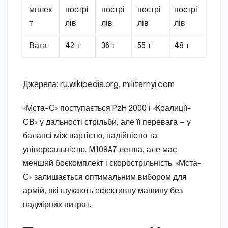
мплек
пострі
пострі
пострі
пострі
т
лів
лів
лів
лів
Вага
42 т
36 т
55 т
48 т
Джерела: ru.wikipedia.org, militarnyi.com
«Мста-С» поступається PzH 2000 і «Коалиції-
СВ» у дальності стрільби, але її перевага — у
балансі між вартістю, надійністю та
універсальністю. M109A7 легша, але має
менший боєкомплект і скорострільність. «Мста-
С» залишається оптимальним вибором для
армій, які шукають ефективну машину без
надмірних витрат.