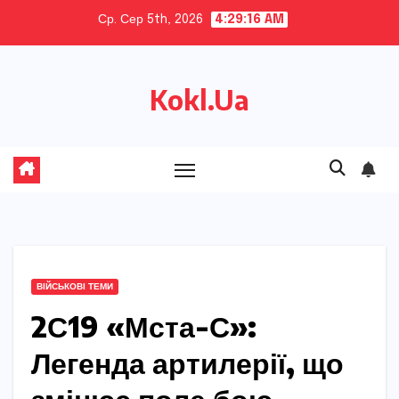
Skip
Ср. Сер 5th, 2026
4:29:17 AM
to
content
Kokl.Ua
ВІЙСЬКОВІ ТЕМИ
2С19 «Мста-С»:
Легенда артилерії, що