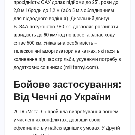
прохідність: САУ долає підйоми до 25°, рови до
2,8 м і броди до 1,2 м (або 5 м з обладнанням
для підводного водіння). Дизельний двигун
В-84А потужністю 780 к.с. дозволяє розвивати
швидкість до 60 км/год по шосе, а запас ходу
сягає 500 км. Унікальна особливість —
телескопічні амортизатори на катках, які гасять
коливання під час стрільби, усуваючи потребу в
додаткових сошниках (militarnyi.com).
Бойове застосування:
Від Чечні до України
2С19 «Мста-С» пройшла випробування вогнем
у численних конфліктах, довівши свою
ефективність у найскладніших умовах. У Другій