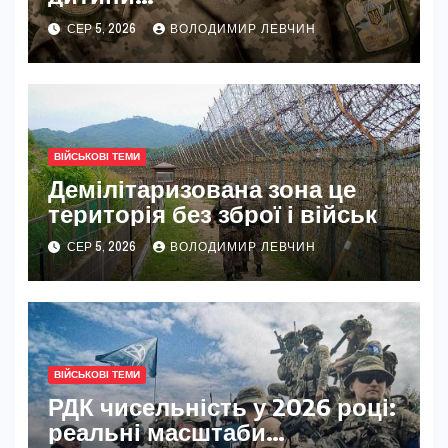
військовослужбовцям
СЕР 5, 2026
ВОЛОДИМИР ЛЕВЧИН
ВІЙСЬКОВІ ТЕМИ
Демілітаризована зона це
територія без зброї і військ
СЕР 5, 2026
ВОЛОДИМИР ЛЕВЧИН
ВІЙСЬКОВІ ТЕМИ
РДК чисельність у 2026 році:
реальні масштаби