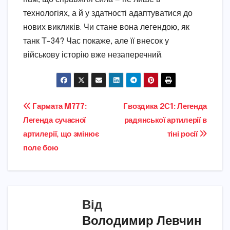
технологіях, а й у здатності адаптуватися до
нових викликів. Чи стане вона легендою, як
танк Т-34? Час покаже, але її внесок у
військову історію вже незаперечний.
Навігація
Гармата M777:
Гвоздика 2С1: Легенда
Легенда сучасної
радянської артилерії в
записів
артилерії, що змінює
тіні росії
поле бою
Від
Володимир Левчин