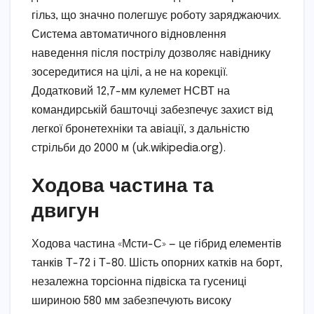
гільз, що значно полегшує роботу заряджаючих.
Система автоматичного відновлення
наведення після пострілу дозволяє навіднику
зосередитися на цілі, а не на корекції.
Додатковий 12,7-мм кулемет НСВТ на
командирській башточці забезпечує захист від
легкої бронетехніки та авіації, з дальністю
стрільби до 2000 м (uk.wikipedia.org).
Ходова частина та
двигун
Ходова частина «Мсти-С» — це гібрид елементів
танків Т-72 і Т-80. Шість опорних катків на борт,
незалежна торсіонна підвіска та гусениці
шириною 580 мм забезпечують високу