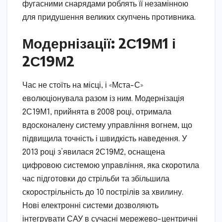
фугасними снарядами роблять її незамінною
для придушення великих скупчень противника.
Модернізації: 2С19М1 і
2С19М2
Час не стоїть на місці, і «Мста-С»
еволюціонувала разом із ним. Модернізація
2С19М1, прийнята в 2008 році, отримала
вдосконалену систему управління вогнем, що
підвищила точність і швидкість наведення. У
2013 році з’явилася 2С19М2, оснащена
цифровою системою управління, яка скоротила
час підготовки до стрільби та збільшила
скорострільність до 10 пострілів за хвилину.
Нові електронні системи дозволяють
інтегрувати САУ в сучасні мережево-центричні