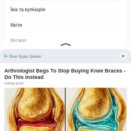
Їжа та кулінарія
Квіти
Космос
Краса
Культура та мистецтво
Кухня
Лікувальні засоби
Література та книжки