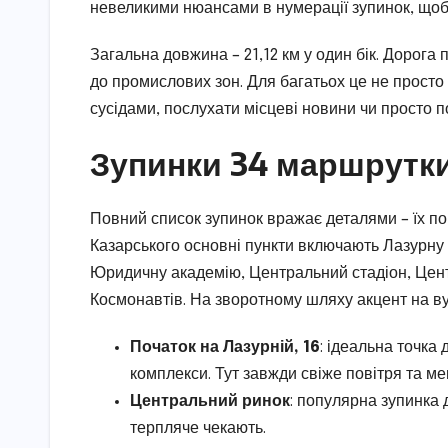
невеликими нюансами в нумерації зупинок, щоб
Загальна довжина – 21,12 км у один бік. Дорога п
до промислових зон. Для багатьох це не просто
сусідами, послухати місцеві новини чи просто 
Зупинки 34 маршрутки
Повний список зупинок вражає деталями – їх по
Казарського основні пункти включають Лазурну 
Юридичну академію, Центральний стадіон, Цен
Космонавтів. На зворотному шляху акцент на в
Початок на Лазурній, 16
: ідеальна точка
комплекси. Тут завжди свіже повітря та ме
Центральний ринок
: популярна зупинка 
терпляче чекають.