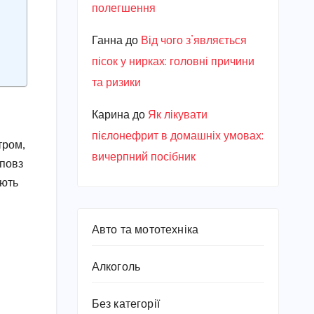
полегшення
Ганна
до
Від чого з’являється
пісок у нирках: головні причини
та ризики
Карина
до
Як лікувати
пієлонефрит в домашніх умовах:
тром,
вичерпний посібник
 повз
ують
Авто та мототехніка
Алкоголь
Без категорії