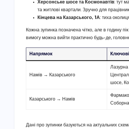
Херсонське шосе та Космонавтів
: тут 
та житлові квартали. Зручно для працівник
Кінцева на Казарського, 1А
: тиха околиц
Кожна зупинка позначена чітко, але в годину пі
вимогу можна вийти практично будь-де, головне 
Напрямок
Ключові
Лазурна 
Намів → Казарського
Централ
шосе, К
Фармако
Казарського → Намів
Соборна,
Дані про зупинки базуються на актуальних схем