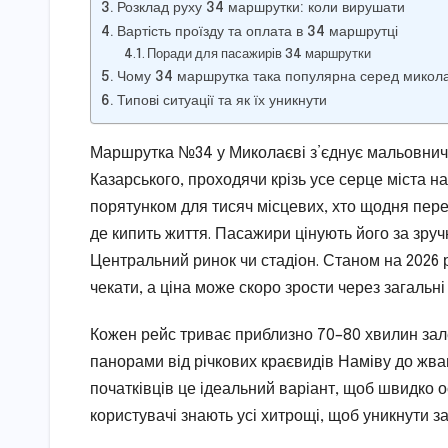
Розклад руху 34 маршрутки: коли вирушати
Вартість проїзду та оплата в 34 маршрутці
Поради для пасажирів 34 маршрутки
Чому 34 маршрутка така популярна серед микола
Типові ситуації та як їх уникнути
Маршрутка №34 у Миколаєві з’єднує мальовничи
Казарського, проходячи крізь усе серце міста н
порятунком для тисяч місцевих, хто щодня пер
де кипить життя. Пасажири цінують його за зручн
Центральний ринок чи стадіон. Станом на 2026 
чекати, а ціна може скоро зрости через загальні
Кожен рейс триває приблизно 70–80 хвилин зал
панорами від річкових краєвидів Наміву до жва
початківців це ідеальний варіант, щоб швидко 
користувачі знають усі хитрощі, щоб уникнути зат