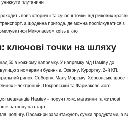
 уникнути плутанини.
роходить повз історичні та сучасні точки: від річкових краєв
 транспорт, а щоденна пригода, де можна поспілкуватися з
помилуватися Миколаєвом крізь вікно.
: ключові точки на шляху
над 50 в кожному напрямку. У напрямку від Наміву до
вулицю з номерами будинків, Озерну, Курортну, 2-й КП,
тральний ринок, Соборну, Малу Морську, Херсонське шосе 
улицях Електронній, Покровській та Фармаковського.
 для мешканців Наміву – поруч пляж, магазини та житлові
нше натовпу на старті.
для шопінгу. Пасажири завантажують сумки продуктами, а во