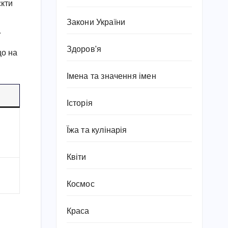
єкти
Закони України
.
Здоров'я
що на
Імена та значення імен
Історія
Їжа та кулінарія
Квіти
Космос
Краса