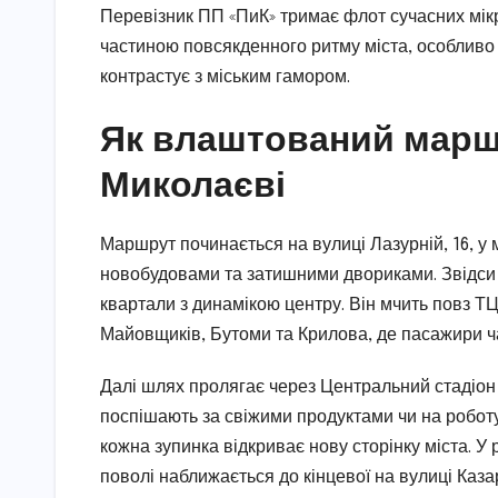
Перевізник ПП «ПиК» тримає флот сучасних мікр
частиною повсякденного ритму міста, особливо 
контрастує з міським гамором.
Як влаштований марш
Миколаєві
Маршрут починається на вулиці Лазурній, 16, у 
новобудовами та затишними двориками. Звідси 
квартали з динамікою центру. Він мчить повз ТЦ
Майовщиків, Бутоми та Крилова, де пасажири ча
Далі шлях пролягає через Центральний стадіон 
поспішають за свіжими продуктами чи на роботу
кожна зупинка відкриває нову сторінку міста. 
поволі наближається до кінцевої на вулиці Каз