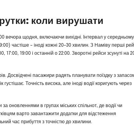
рутки: коли вирушати
00 вечора щодня, включаючи вихідні. Інтервал у середньому
19:00) частіше – іноді кожні 20–30 хвилин. З Наміву перші ре
5:00, 17:00, 19:00 і останній о 22:00. Зворотні рейси зсунуті на 
орів. Досвідчені пасажири радять планувати поїздку з запасо
 густішає. Точність висока, але іноді водії коригують через
 за оновленнями в групах міських спільнот, де водії чи
тківцям варто завантажити додатки для відстеження
ьний час прибуття з точністю до хвилини.