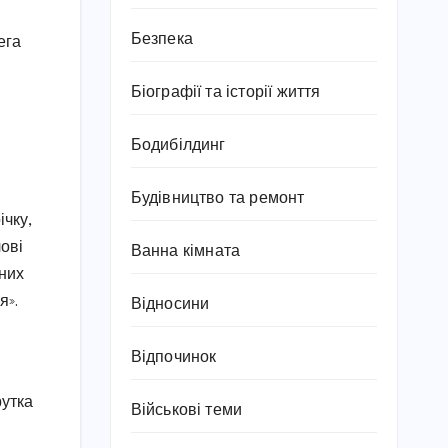
Безпека
ега
Біографії та історії життя
Бодибілдинг
Будівництво та ремонт
ічку,
ові
Ванна кімната
оних
я».
Відносини
Відпочинок
рутка
Військові теми