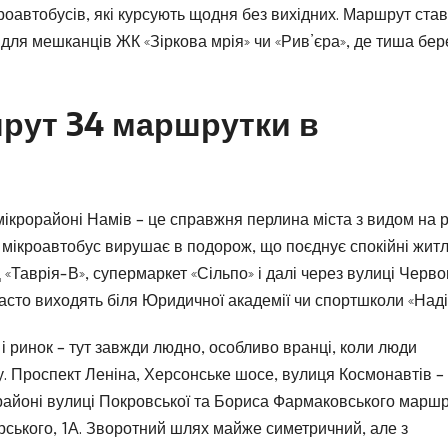
оавтобусів, які курсують щодня без вихідних. Маршрут став
для мешканців ЖК «Зіркова мрія» чи «Рив’єра», де тиша бер
рут 34 маршрутки в
мікрорайоні Намів – це справжня перлина міста з видом на р
мікроавтобус вирушає в подорож, що поєднує спокійні житл
 «Таврія-В», супермаркет «Сільпо» і далі через вулиці Черв
сто виходять біля Юридичної академії чи спортшколи «Наді
і ринок – тут завжди людно, особливо вранці, коли люди
. Проспект Леніна, Херсонське шосе, вулиця Космонавтів –
У районі вулиці Покровської та Бориса Фармаковського марш
арського, 1А. Зворотний шлях майже симетричний, але з