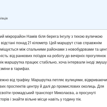
ївців
й мікрорайон Намів біля берега Інгулу з тихою вуличкою
а відстані понад 21 кілометр. Цей маршрут став справжнім
еміщується між спальними районами з новобудовами та цен
ість: від ранкових поїздок на роботу до вечірніх прогулянок
рік маршрутка працює стабільно, хоча інтервали іноді змуш
 зміни в тарифах.
ежно від трафіку. Маршрутка петляє вулицями, відкриваючи
вих проспектів центру й далі до промислових околиць. Для
освоїти громадський транспорт Миколаєва, а просунуті
орів і знайти вільне місце навіть у годину пік.