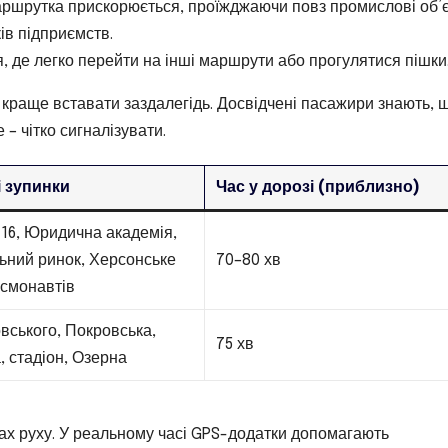
маршрутка прискорюється, проїжджаючи повз промислові об’
ів підприємств.
я, де легко перейти на інші маршрути або прогулятися пішки
к краще вставати заздалегідь. Досвідчені пасажири знають, 
– чітко сигналізувати.
 зупинки
Час у дорозі (приблизно)
16, Юридична академія,
ьний ринок, Херсонське
70–80 хв
осмонавтів
вського, Покровська,
75 хв
 стадіон, Озерна
ах руху. У реальному часі GPS-додатки допомагають