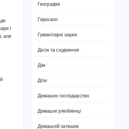
Географія
Гороскоп
 де
ари і
Гуманітарні науки
, але
Дієти та схуднення
Дім
і.
Діти
Домашнє господарство
Домашні улюбленці
Домашній затишок