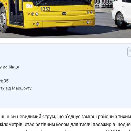
 до Кінця
 №35
сть від Маршруту
і, ніби невидимий струм, що з’єднує гамірні райони з тихи
ілометрів, стає рятівним колом для тисяч пасажирів щодня