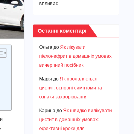
впливає
Останні коментарі
Ольга
до
Як лікувати
пієлонефрит в домашніх умовах:
вичерпний посібник
Марiя
до
Як проявляється
цистит: основні симптоми та
ознаки захворювання
Карина
до
Як швидко вилікувати
ми
цистит в домашніх умовах:
,
ефективні кроки для