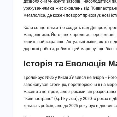
дозволяючи уникнути заторів і насолодитися пан
урахуванням свіжих оновлень від “Київпастран
мегаполіса, де кожен поворот приховує нові істо
Коли сонце тільки-но сходить над Дніпром, трол
мандрівників. Його шлях пролягає через жваві п
кипить найяскравіше. Актуальні зміни, як-от ві
дорожні роботи, роблять цей маршрут ще більш
Історія та Еволюція 
Тролейбус №35 у Києві з’явився не вчора – його
завойовував столицю, перетворюючи її на мереж
масиви з центром, але з роками він розростався,
“Київпастранс” (kpt.kyiv.ua), у 2020-х роках в
кількість рейсів, але до 2025 року рух відновив