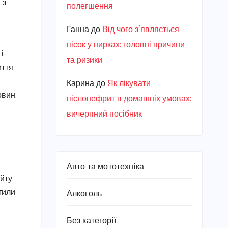
 з
полегшення
Ганна
до
Від чого з’являється
пісок у нирках: головні причини
і
та ризики
иття
Карина
до
Як лікувати
овин.
пієлонефрит в домашніх умовах:
вичерпний посібник
Авто та мототехніка
айту
тили
Алкоголь
Без категорії