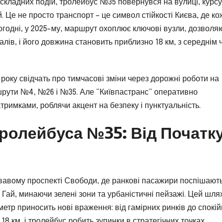
ля складних подій, тролейбус №35 повернувся на вулиці, курс
. Це не просто транспорт – це символ стійкості Києва, де к
ьогодні, у 2025-му, маршрут охоплює ключові вузли, дозволя
лів, і його довжина становить приблизно 18 км, з середнім 
4 року свідчать про тимчасові зміни через дорожні роботи на
шрути №4, №26 і №35. Але “Київпастранс” оперативно
тримками, роблячи акцент на безпеку і пунктуальність.
ролейбуса №35: Від Початк
авому проспекті Свободи, де ранкові пасажири поспішают
 Гай, минаючи зелені зони та урбаністичні пейзажі. Цей шля
етр приносить нові враження: від гамірних ринків до спокі
18 км, і тролейбус робить зупинки в стратегічних точках,