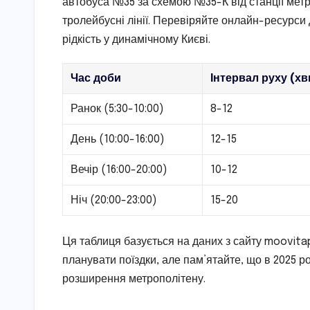
автобуса №35 за схемою №35-К від станції метр
тролейбусні лінії. Перевіряйте онлайн-ресурси 
рідкість у динамічному Києві.
Час доби
Інтервал руху (х
Ранок (5:30-10:00)
8-12
День (10:00-16:00)
12-15
Вечір (16:00-20:00)
10-12
Ніч (20:00-23:00)
15-20
Ця таблиця базується на даних з сайту moovita
планувати поїздки, але пам’ятайте, що в 2025 р
розширення метрополітену.