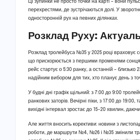
Ці зупинки не просто точки на карті – вони пул
перехрестями, де зустрічаються долі. У зворот
односторонній рух на певних ділянках.
Розклад Руху: Актуаль
Розклад тролейбуса №35 у 2025 році враховує се
що прискорюється з першими променями сонця. З
рейс стартує о 5:30 ранку, а останній – близько 
надійним вибором для тих, хто планує день з то
У будні дні графік щільний: з 7:00 до 9:00 трол
ранкових заторів. Вечірні піки, з 17:00 до 19:00
вихідні інтервал зростає до 15-20 хвилин, даюч
Але життя вносить корективи: новини з листопа
роботи, де маршрути №4, №26 і №35 змінили трає