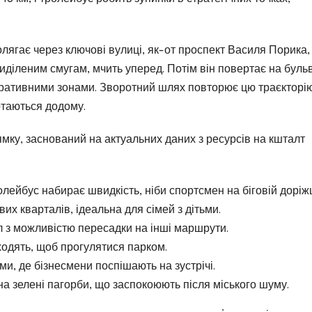
ягає через ключові вулиці, як-от проспект Василя Порика,
иділеним смугам, мчить уперед. Потім він повертає на бульв
стративними зонами. Зворотний шлях повторює цю траєкторію
ртаються додому.
мку, заснований на актуальних даних з ресурсів на кшталт
лейбус набирає швидкість, ніби спортсмен на біговій доріжц
их кварталів, ідеальна для сімей з дітьми.
 з можливістю пересадки на інші маршрути.
ходять, щоб прогулятися парком.
и, де бізнесмени поспішають на зустрічі.
на зелені пагорби, що заспокоюють після міського шуму.