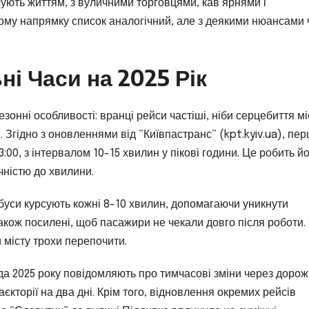
ьсують життям, з вуличними торговцями, кав’ярнями і
ному напрямку список аналогічний, але з деякими нюансами 
ні Часи на 2025 Рік
зонні особливості: вранці рейси частіші, ніби серцебиття мі
гідно з оновленнями від “Київпастранс” (kpt.kyiv.ua), пе
23:00, з інтервалом 10-15 хвилин у пікові години. Це робить й
чністю до хвилини.
ейбуси курсують кожні 8-10 хвилин, допомагаючи уникнути
, також посилені, щоб пасажири не чекали довго після роботи.
и місту трохи перепочити.
да 2025 року повідомляють про тимчасові зміни через дорож
кторії на два дні. Крім того, відновлення окремих рейсів