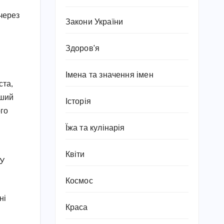
через
Закони України
Здоров'я
Імена та значення імен
ста,
рший
Історія
ого
Їжа та кулінарія
Квіти
 У
Космос
ні
Краса