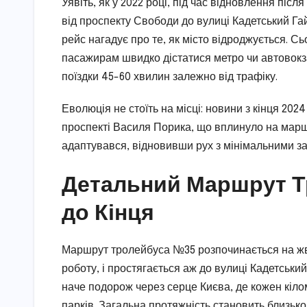
Уявіть, як у 2022 році, під час відновлення піс
від проспекту Свободи до вулиці Кадетський Гай
рейс нагадує про те, як місто відроджується. С
пасажирам швидко дістатися метро чи автовокза
поїздки 45-60 хвилин залежно від трафіку.
Еволюція не стоїть на місці: новини з кінця 202
проспекті Василя Порика, що вплинуло на мар
адаптувався, відновивши рух з мінімальними за
Детальний Маршрут Т
до Кінця
Маршрут тролейбуса №35 розпочинається на жв
роботу, і простягається аж до вулиці Кадетський
наче подорож через серце Києва, де кожен кілом
парків. Загальна протяжність становить близько 