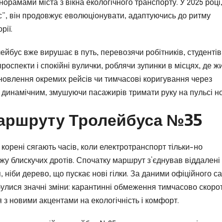
орамами міста з вікна екологічного транспорту. У 2025 році,
с”, він продовжує еволюціонувати, адаптуючись до ритму
рії.
ейбус вже вирушає в путь, перевозячи робітників, студентів 
роспекти і спокійні вулички, роблячи зупинки в місцях, де ж
дновлення окремих рейсів чи тимчасові коригування через
 динамічним, змушуючи пасажирів тримати руку на пульсі н
Маршруту Тролейбуса №35
 корені сягають часів, коли електротранспорт тільки-но
у блискучих дротів. Спочатку маршрут з’єднував віддалені
 ніби дерево, що пускає нові гілки. За даними офіційного с
ідбулися значні зміни: карантинні обмеження тимчасово скоро
ся з новими акцентами на екологічність і комфорт.