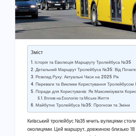
Зміст
Історія та Еволюція Маршруту Тролейбуса №35
Детальний Маршрут Тролейбуса №35: Від Початку
Розклад Руху: Актуальні Часи на 2025 Рік
Переваги та Виклики Користування Тролейбусом
Поради для Користувачів: Як Максимізувати Кори
Вплив на Екологію та Міське Життя
Майбутнє Тролейбуса №35: Прогнози та Зміни
Київський тролейбус №35 мчить вулицями столиц
околицями. Цей маршрут, довжиною близько 18 к