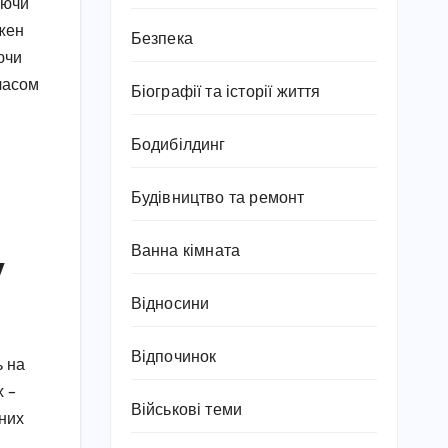
уючи
ожен
Безпека
ючи
часом
Біографії та історії життя
Бодибілдинг
Будівництво та ремонт
Ванна кімната
у
Відносини
Відпочинок
ь на
х –
Військові теми
йних