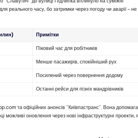
о “Славутич” до вулиці Підлипка вплинуло на суміжні
для реального часу, бо затримки через погоду чи аварії – не
вилин)
Примітки
Піковий час для робітників
Менше пасажирів, спокійніший рух
Посилений через повернення додому
Останні рейси для пізніх мандрівників
pp.com та офіційних анонсів “Київпастранс”. Вона допомаг
оці можливі оновлення через нові інфраструктурні проекти, 