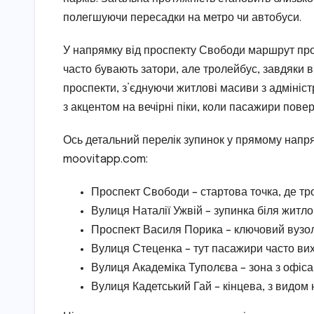
полегшуючи пересадки на метро чи автобуси.
У напрямку від проспекту Свободи маршрут прол
часто бувають затори, але тролейбус, завдяки в
проспекти, з’єднуючи житлові масиви з адміні
з акцентом на вечірні піки, коли пасажири пове
Ось детальний перелік зупинок у прямому напря
moovitapp.com:
Проспект Свободи – стартова точка, де тро
Вулиця Наталії Ужвій – зупинка біля житлов
Проспект Василя Порика – ключовий вузол
Вулиця Стеценка – тут пасажири часто ви
Вулиця Академіка Туполєва – зона з офісам
Вулиця Кадетський Гай – кінцева, з видом 