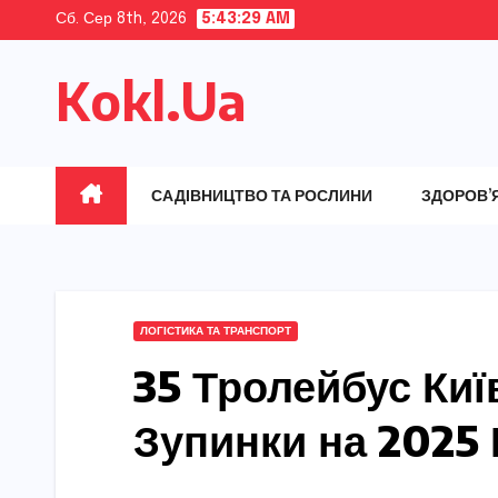
Skip
Сб. Сер 8th, 2026
5:43:30 AM
to
Kokl.Ua
content
САДІВНИЦТВО ТА РОСЛИНИ
ЗДОРОВ’
ЛОГІСТИКА ТА ТРАНСПОРТ
35 Тролейбус Киї
Зупинки на 2025 