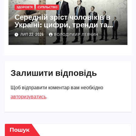
ЗДОРОВ'Я
СУПІЛЬСТВО
Середній зріст чоловіків в
Україні: цифри, тренди та
реальність 2026
ЛИП 22, 2026
ВОЛОДИМИР ЛЕВЧИН
Залишити відповідь
Щоб відправити коментар вам необхідно
авторизуватись
.
Пошук