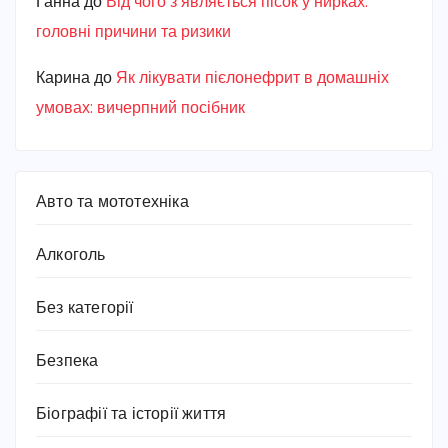
Ганна
до
Від чого з’являється пісок у нирках:
головні причини та ризики
Карина
до
Як лікувати пієлонефрит в домашніх
умовах: вичерпний посібник
Авто та мототехніка
Алкоголь
Без категорії
Безпека
Біографії та історії життя