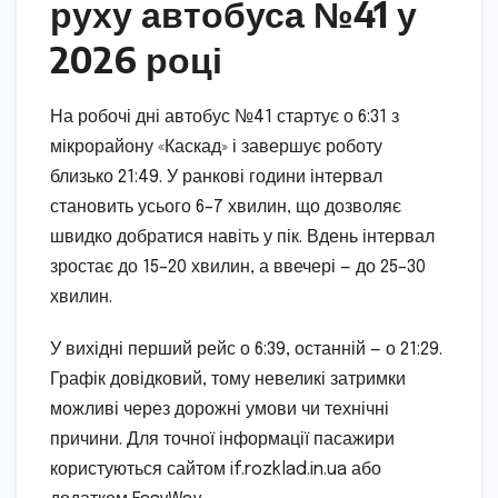
руху автобуса №41 у
2026 році
На робочі дні автобус №41 стартує о 6:31 з
мікрорайону «Каскад» і завершує роботу
близько 21:49. У ранкові години інтервал
становить усього 6–7 хвилин, що дозволяє
швидко добратися навіть у пік. Вдень інтервал
зростає до 15–20 хвилин, а ввечері — до 25–30
хвилин.
У вихідні перший рейс о 6:39, останній — о 21:29.
Графік довідковий, тому невеликі затримки
можливі через дорожні умови чи технічні
причини. Для точної інформації пасажири
користуються сайтом if.rozklad.in.ua або