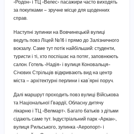
«Родон» і ТЦ «Велес» пасажири часто виходять
за покупками — зручне місце для щоденних
справ.
Наступні зупинки на Вовчинецькій вулиці
ведуть повз Ліцей №16 і прямо до Залізничного
вокзалу. Саме тут потік найбільший: студенти,
туристи і ті, хто поспішає на потяг, заповнюють
салон. Готель «Надія» і вулиця Коновальця-
Січових Стрільців відкривають вид на центр
міста — архітектурні перлини і кав’ярні поруч.
Далі маршрут проходить повз вулиці Військова
та Національної Гвардії, Обласну дитячу
лікарню і ТЦ «Велмарт». Багато батьків з дітьми
сідають саме тут. Індустріальний парк «Аркан»,
вулиця Рильського, зупинка «Аеропорт» і