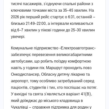
тисячі пасажирів, з’єднуючи спальні райони з
ключовими точками міста за 35–45 хвилин. На
2026 рік перший рейс стартує о 6:31, останній —
близько 21:49–22:00, а інтервали коливаються
від 6–7 хвилин у пікові години до 25–30 хвилин
увечері.
Комунальне підприємство «Електроавтотранс»
забезпечує перевезення великогабаритними
автобусами, що робить поїздку комфортною
навіть у години пік. Маршрут проходить повз
Онкодиспансер, Обласну дитячу лікарню та
аеропорт, тому особливо затребуваний серед
пацієнтів, студентів і тих, хто поспішає на потяг.
У вихідні та свята з’являється варіант 41(В),
який доїжджає до міського кладовища в
Чукалівці — справжня підтримка для родин у