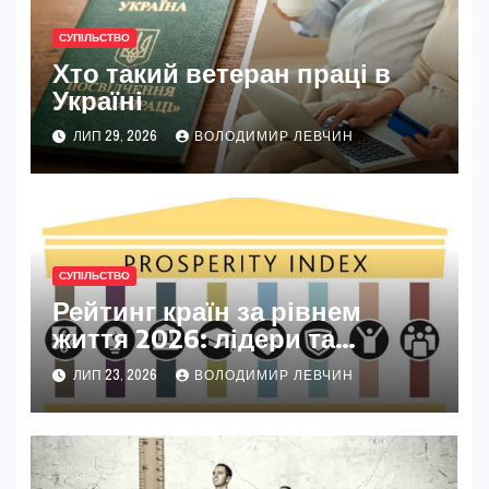
СУПІЛЬСТВО
Хто такий ветеран праці в
Україні
ЛИП 29, 2026
ВОЛОДИМИР ЛЕВЧИН
СУПІЛЬСТВО
Рейтинг країн за рівнем
життя 2026: лідери та
секрети їхнього успіху
ЛИП 23, 2026
ВОЛОДИМИР ЛЕВЧИН