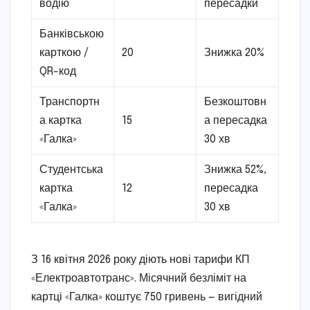
водію
пересадки
Банківською
карткою /
20
Знижка 20%
QR-код
Транспортн
Безкоштовн
а картка
15
а пересадка
«Галка»
30 хв
Студентська
Знижка 52%,
картка
12
пересадка
«Галка»
30 хв
З 16 квітня 2026 року діють нові тарифи КП
«Електроавтотранс». Місячний безліміт на
картці «Галка» коштує 750 гривень — вигідний