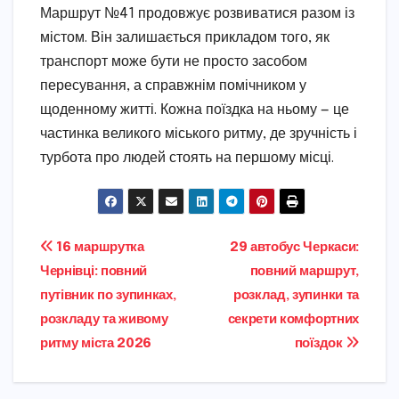
Маршрут №41 продовжує розвиватися разом із
містом. Він залишається прикладом того, як
транспорт може бути не просто засобом
пересування, а справжнім помічником у
щоденному житті. Кожна поїздка на ньому — це
частинка великого міського ритму, де зручність і
турбота про людей стоять на першому місці.
Навігація
16 маршрутка
29 автобус Черкаси:
Чернівці: повний
повний маршрут,
записів
путівник по зупинках,
розклад, зупинки та
розкладу та живому
секрети комфортних
ритму міста 2026
поїздок