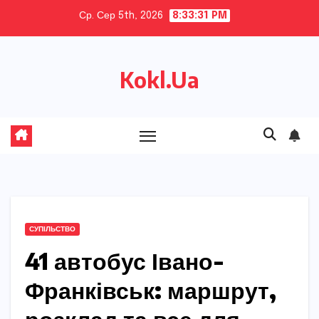
Skip
Ср. Сер 5th, 2026
8:33:32 PM
to
content
Kokl.Ua
СУПІЛЬСТВО
41 автобус Івано-
Франківськ: маршрут,