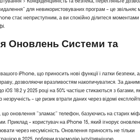
аштування > Конфіденційність та безпека, перегляньте дозво
видалення” для невикористовуваних програм – це звільняє 
iPhone стає неприступним, а ви спокійно ділитеся моментами
фі.
ня Оновлень Системи та
 вашого iPhone, що приносить нові функції і латки безпеки, 
справу, дозволяючи вразливостям накопичуватися. За даним
о iOS 18.2 у 2025 році на 50% частіше стикаються з багами, я
о незручність – це ризик втрати даних через відомі експлойт
, що оновлення “зламає” телефон, базуючись на старих міф
ми. Приклад – користувач на iPhone 15, який ігнорує оновленн
ювати через несумісність. Оновлення приносять не тільки
теграцією в 2025, роблячи взаємодію інтуїтивнішою.