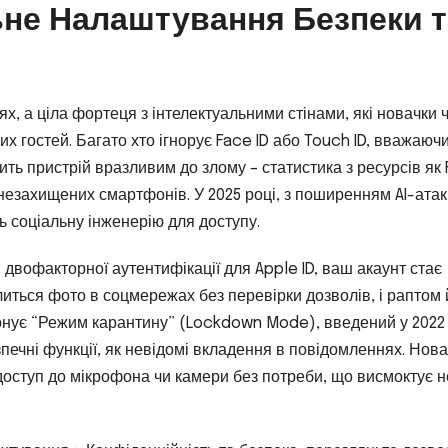
не Налаштування Безпеки т
ях, а ціла фортеця з інтелектуальними стінами, які новачки 
гостей. Багато хто ігнорує Face ID або Touch ID, вважаючи
ить пристрій вразливим до злому – статистика з ресурсів як 
незахищених смартфонів. У 2025 році, з поширенням AI-атак
 соціальну інженерію для доступу.
двофакторної аутентифікації для Apple ID, ваш акаунт стає
литься фото в соцмережах без перевірки дозволів, і раптом 
понує “Режим карантину” (Lockdown Mode), введений у 2022 
печні функції, як невідомі вкладення в повідомленнях. Нов
доступ до мікрофона чи камери без потреби, що висмоктує н