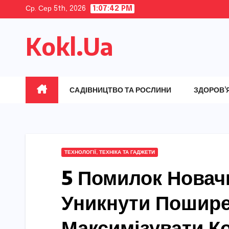
Skip
Ср. Сер 5th, 2026
1:07:43 PM
to
Kokl.Ua
content
САДІВНИЦТВО ТА РОСЛИНИ
ЗДОРОВ’
ТЕХНОЛОГІЇ, ТЕХНІКА ТА ГАДЖЕТИ
5 Помилок Новачк
Уникнути Пошире
Максимізувати К