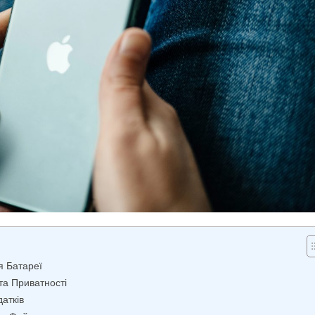
я Батареї
а Приватності
атків