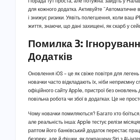
Порада тут проста, але потужна: зайдіть у Нал
для кожного додатка. Активуйте “Автоматичне 
і знижує ризики. Уявіть полегшення, коли ваш 
життя, знаючи, що дані захищені, як скарб у сей
Помилка 3: Ігноруван
Додатків
Оновлення iOS – це як свіже повітря для легень
новачки часто відкладають їх, ніби неприємну 
офіційного сайту Apple, пристрої без оновлень д
повільна робота чи збої в додатках. Це не прост
Чому новачки помиляються? Багато хто боїться
але реальність інша: Apple тестує релізи місяця
раптом його банківський додаток перестає прац
безпеку, але й фішки, як покращену Siri з AI-ін