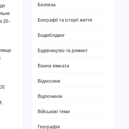
Безпека
 до
альне
Біографії та історії життя
а 20-
Бодибілдинг
 якщо
Будівництво та ремонт
й
Ванна кімната
Відносини
iOS
Відпочинок
t.
Військові теми
Географія