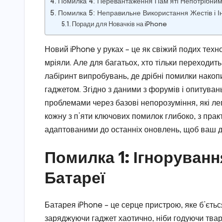
Помилка 4: Перевантаження Пам’яті Непотрібни
Помилка 5: Неправильне Використання Жестів і 
Поради для Новачків на iPhone
Новий iPhone у руках – це як свіжий подих технол
мріяли. Але для багатьох, хто тільки переходи
лабіринт випробувань, де дрібні помилки накопич
гаджетом. Згідно з даними з форумів і опитувань
проблемами через базові непорозуміння, які лег
кожну з п’яти ключових помилок глибоко, з пра
адаптованими до останніх оновлень, щоб ваш д
Помилка 1: Ігноруван
Батареї
Батарея iPhone – це серце пристрою, яке б’ється
заряджуючи гаджет хаотично, ніби годуючи твар