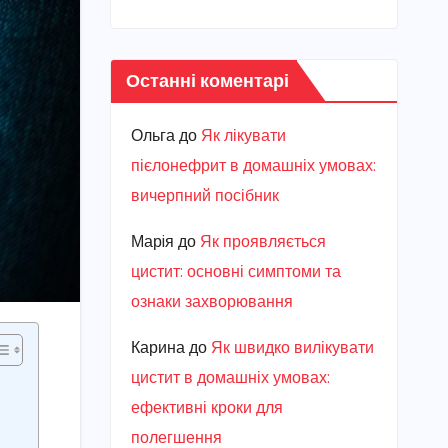
Останні коментарі
Ольга
до
Як лікувати
пієлонефрит в домашніх умовах:
вичерпний посібник
Марiя
до
Як проявляється
цистит: основні симптоми та
ознаки захворювання
Карина
до
Як швидко вилікувати
цистит в домашніх умовах:
ефективні кроки для
полегшення