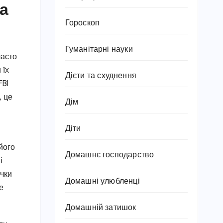
а
Гороскоп
Гуманітарні науки
часто
 їх
Дієти та схуднення
FBI
, це
Дім
Діти
його
Домашнє господарство
і
ачки
Домашні улюбленці
е
Домашній затишок