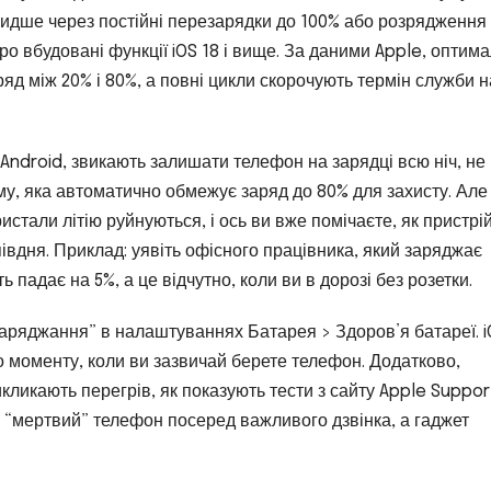
видше через постійні перезарядки до 100% або розрядження
про вбудовані функції iOS 18 і вище. За даними Apple, оптим
ряд між 20% і 80%, а повні цикли скорочують термін служби н
ndroid, звикають залишати телефон на зарядці всю ніч, не
му, яка автоматично обмежує заряд до 80% для захисту. Але
ристали літію руйнуються, і ось ви вже помічаєте, як пристрі
івдня. Приклад: уявіть офісного працівника, який заряджає
ь падає на 5%, а це відчутно, коли ви в дорозі без розетки.
заряджання” в налаштуваннях Батарея > Здоров’я батареї. 
о моменту, коли ви зазвичай берете телефон. Додатково,
икликають перегрів, як показують тести з сайту Apple Suppor
о “мертвий” телефон посеред важливого дзвінка, а гаджет