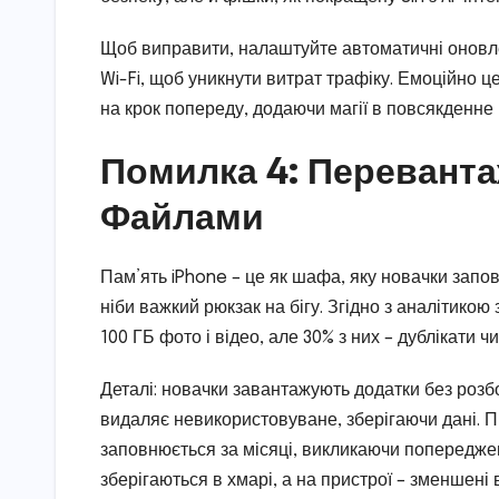
Щоб виправити, налаштуйте автоматичні оновле
Wi-Fi, щоб уникнути витрат трафіку. Емоційно 
на крок попереду, додаючи магії в повсякденне
Помилка 4: Переванта
Файлами
Пам’ять iPhone – це як шафа, яку новачки запо
ніби важкий рюкзак на бігу. Згідно з аналітикою 
100 ГБ фото і відео, але 30% з них – дублікати ч
Деталі: новачки завантажують додатки без розб
видаляє невикористовуване, зберігаючи дані. При
заповнюється за місяці, викликаючи попереджен
зберігаються в хмарі, а на пристрої – зменшені 