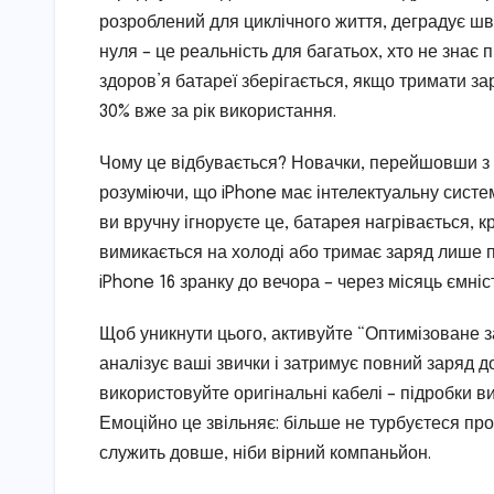
розроблений для циклічного життя, деградує ш
нуля – це реальність для багатьох, хто не знає 
здоров’я батареї зберігається, якщо тримати за
30% вже за рік використання.
Чому це відбувається? Новачки, перейшовши з A
розуміючи, що iPhone має інтелектуальну систе
ви вручну ігноруєте це, батарея нагрівається, к
вимикається на холоді або тримає заряд лише п
iPhone 16 зранку до вечора – через місяць ємніст
Щоб уникнути цього, активуйте “Оптимізоване 
аналізує ваші звички і затримує повний заряд д
використовуйте оригінальні кабелі – підробки в
Емоційно це звільняє: більше не турбуєтеся пр
служить довше, ніби вірний компаньйон.