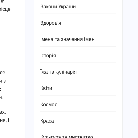
ли
Закони України
місце
Здоров'я
Імена та значення імен
Історія
Їжа та кулінарія
але
и з
Квіти
к
и.
Космос
ах,
я, і
Краса
Культура та мистецтво