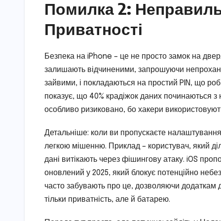
Помилка 2: Неправиль
Приватності
Безпека на iPhone – це не просто замок на двер
залишають відчиненими, запрошуючи непроханих 
зайвими, і покладаються на простий PIN, що роб
показує, що 40% крадіжок даних починаються з 
особливо ризиковано, бо хакери використовують
Детальніше: коли ви пропускаєте налаштування 
легкою мішенню. Приклад – користувач, який ді
дані витікають через фішингову атаку. iOS про
оновлений у 2025, який блокує потенційно небез
часто забувають про це, дозволяючи додаткам 
тільки приватність, але й батарею.