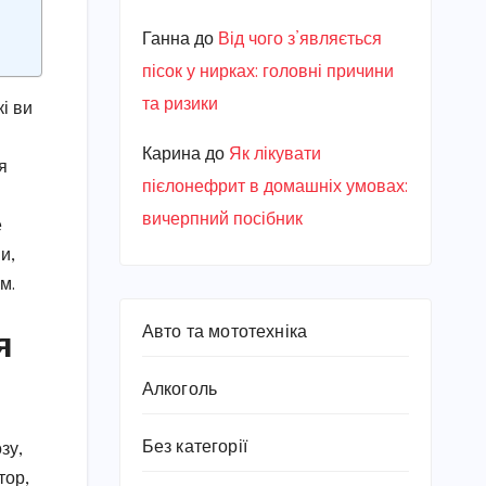
Ганна
до
Від чого з’являється
пісок у нирках: головні причини
та ризики
кі ви
Карина
до
Як лікувати
я
пієлонефрит в домашніх умовах:
вичерпний посібник
е
и,
м.
я
Авто та мототехніка
Алкоголь
Без категорії
зу,
тор,