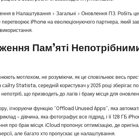
ння в Налаштування > Загальні > Оновлення ПЗ. Робіть це
це перетворює iPhone на еволюціонуючого партнера, який з
 використання.
ження Пам’яті Непотрібним
внюють мотлохом, не розуміючи, як це сповільнює весь прист
з сайту Statista, середній користувач у 2025 році зберігає п
и непотріб, що призводить до лагів і браку місця для оновлен
ору, ігноруючи функцію “Offload Unused Apps”, яка автома
клад – дівчина, яка фотографує все підряд, і її 128 ГБ iPh
ня про брак місця. iCloud пропонує оптимізацію, де оригін
версії, але багато хто пропускає це налаштування.