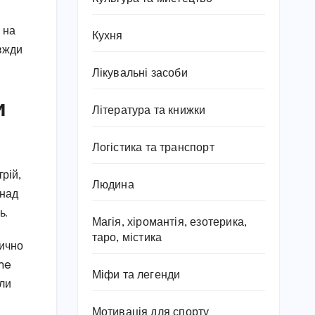
 на
Кухня
авжди
Лікувальні засоби
и
Література та книжки
Логістика та транспорт
рій,
Людина
онад
ь.
Магія, хіромантія, езотерика,
таро, містика
тично
one
Міфи та легенди
али
Мотивація для спорту