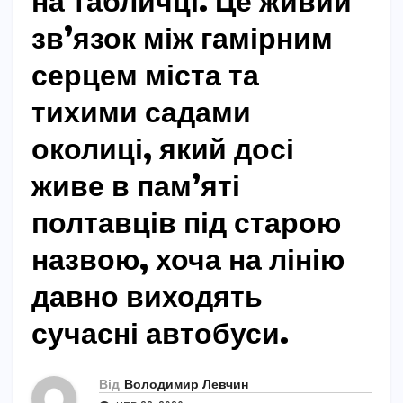
на табличці. Це живий
зв’язок між гамірним
серцем міста та
тихими садами
околиці, який досі
живе в пам’яті
полтавців під старою
назвою, хоча на лінію
давно виходять
сучасні автобуси.
Від
Володимир Левчин