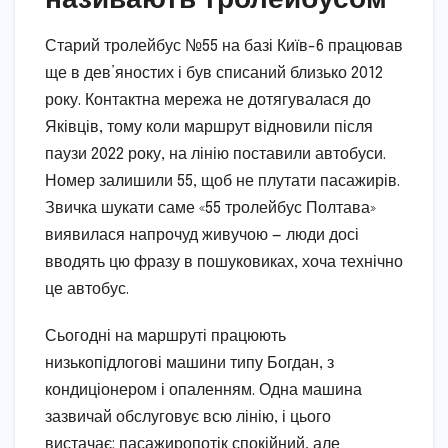
Старий тролейбус №55 на базі Київ-6 працював
ще в дев’яностих і був списаний близько 2012
року. Контактна мережа не дотягувалася до
Яківців, тому коли маршрут відновили після
паузи 2022 року, на лінію поставили автобуси.
Номер залишили 55, щоб не плутати пасажирів.
Звичка шукати саме «55 тролейбус Полтава»
виявилася напрочуд живучою — люди досі
вводять цю фразу в пошуковиках, хоча технічно
це автобус.
Сьогодні на маршруті працюють
низькопідлогові машини типу Богдан, з
кондиціонером і опаленням. Одна машина
зазвичай обслуговує всю лінію, і цього
вистачає: пасажиропотік спокійний, але