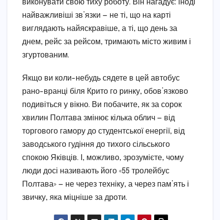
виконувати свою тиху роботу. Він нагадує: іноді
найважливіші зв’язки — не ті, що на карті
виглядають найяскравіше, а ті, що день за
днем, рейс за рейсом, тримають місто живим і
згуртованим.
Якщо ви коли-небудь сядете в цей автобус
рано-вранці біля Крито го ринку, обов’язково
подивіться у вікно. Ви побачите, як за сорок
хвилин Полтава змінює кілька облич — від
торгового гамору до студентської енергії, від
заводського гудіння до тихого сільського
спокою Яківців. І, можливо, зрозумієте, чому
люди досі називають його «55 тролейбус
Полтава» — не через техніку, а через пам’ять і
звичку, яка міцніше за дроти.