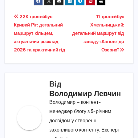
Навігація
22К тролейбус
11 тролейбус
Кривий Ріг: детальний
Хмельницький:
записів
маршрут кільцем,
детальний маршрут від
актуальний розклад
заводу «Катіон» до
2026 та практичний гід
Озерної
Від
Володимир Левчин
Володимир — контент-
менеджер блогу з 5-річним
досвідом у створенні
захопливого контенту. Експерт