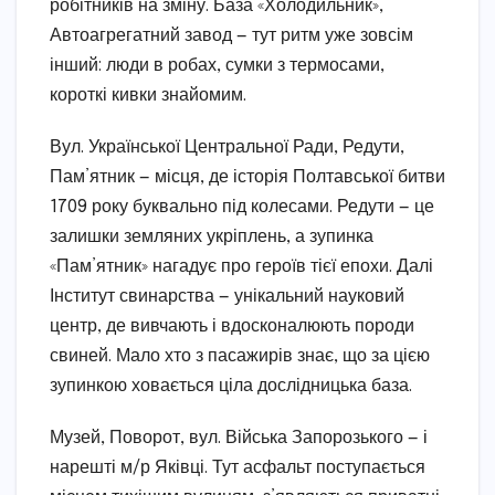
робітників на зміну. База «Холодильник»,
Автоагрегатний завод — тут ритм уже зовсім
інший: люди в робах, сумки з термосами,
короткі кивки знайомим.
Вул. Української Центральної Ради, Редути,
Пам’ятник — місця, де історія Полтавської битви
1709 року буквально під колесами. Редути — це
залишки земляних укріплень, а зупинка
«Пам’ятник» нагадує про героїв тієї епохи. Далі
Інститут свинарства — унікальний науковий
центр, де вивчають і вдосконалюють породи
свиней. Мало хто з пасажирів знає, що за цією
зупинкою ховається ціла дослідницька база.
Музей, Поворот, вул. Війська Запорозького — і
нарешті м/р Яківці. Тут асфальт поступається