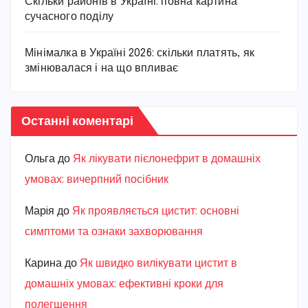
Скільки районів в Україні: повна картина
сучасного поділу
Мінімалка в Україні 2026: скільки платять, як
змінювалася і на що впливає
Останні коментарі
Ольга
до
Як лікувати пієлонефрит в домашніх
умовах: вичерпний посібник
Марiя
до
Як проявляється цистит: основні
симптоми та ознаки захворювання
Карина
до
Як швидко вилікувати цистит в
домашніх умовах: ефективні кроки для
полегшення