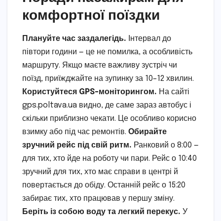
комфортної поїздки
Плануйте час заздалегідь.
Інтервал до
півтори години — це не помилка, а особливість
маршруту. Якщо маєте важливу зустріч чи
поїзд, приїжджайте на зупинку за 10–12 хвилин.
Користуйтеся GPS-моніторингом.
На сайті
gps.poltava.ua видно, де саме зараз автобус і
скільки приблизно чекати. Це особливо корисно
взимку або під час ремонтів.
Обирайте
зручний рейс під свій ритм.
Ранковий о 8:00 —
для тих, хто йде на роботу чи пари. Рейс о 10:40
зручний для тих, хто має справи в центрі й
повертається до обіду. Останній рейс о 15:20
забирає тих, хто працював у першу зміну.
Беріть із собою воду та легкий перекус.
У