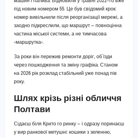
машин і палива. Відновили у травні 2022-го вже
під новим номером 55. Це був свідомий крок:
номер вивільнили після реорганізації мережі, а
заодно підкреслили, що маршрут — повноцінна
частина міської системи, а не тимчасова
«маршрутка».
За роки він пережив ремонти доріг, об’їзди
через пошкодження та зміну графіка. Станом
на 2026 рік розклад стабільний уже понад пів
року.
Шлях крізь різні обличчя
Полтави
Сідаєш біля Крито го ринку — і одразу поринаєш
у вир ранкової метушні: кошики з зеленню,