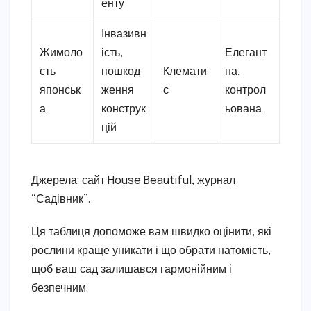
енту
Інвазивн
Жимоло
ість,
Елегант
сть
пошкод
Клемати
на,
японськ
ження
с
контрол
а
конструк
ьована
цій
Джерела: сайт House Beautiful, журнал
“Садівник”.
Ця таблиця допоможе вам швидко оцінити, які
рослини краще уникати і що обрати натомість,
щоб ваш сад залишався гармонійним і
безпечним.