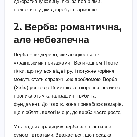
декоративну калину, яка, за повір’ями,
приносить у дім добробут і гармонію.
2. Верба: романтична,
але небезпечна
Верба — це дерево, яке асоціюється з
українськими пейзажами і Великоднем. Проте її
гілки, що гнуться від вітру, і потужне коріння
можуть стати справжньою проблемою. Верба
(Salix) росте до 15 метрів, а її корені агресивно
проникають у каналізаційні труби та
фундамент. До того ж, вона приваблює комарів,
що люблять вологі місця, де верба часто росте.
У народних традиціях верба асоціюється з
сумом і втратами. Вважається, що посадка