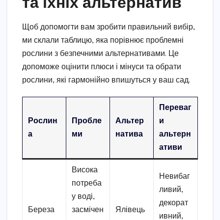
та їхніх альтернатив
Щоб допомогти вам зробити правильний вибір,
ми склали таблицю, яка порівнює проблемні
рослини з безпечними альтернативами. Це
допоможе оцінити плюси і мінуси та обрати
рослини, які гармонійно впишуться у ваш сад.
Переваг
Рослин
Пробле
Альтер
и
а
ми
натива
альтерн
ативи
Висока
Невибаг
потреба
ливий,
у воді,
декорат
Береза
засмічен
Ялівець
ивний,