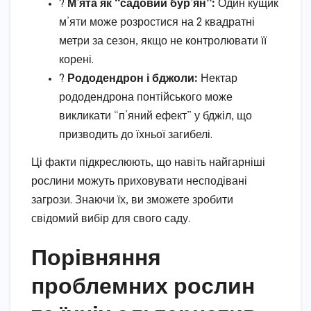
?
М’ята як “садовий бур’ян”:
Один кущик
м’яти може розростися на 2 квадратні
метри за сезон, якщо не контролювати її
корені.
?
Рододендрон і бджоли:
Нектар
рододендрона понтійського може
викликати “п’яний ефект” у бджіл, що
призводить до їхньої загибелі.
Ці факти підкреслюють, що навіть найгарніші
рослини можуть приховувати несподівані
загрози. Знаючи їх, ви зможете зробити
свідомий вибір для свого саду.
Порівняння
проблемних рослин