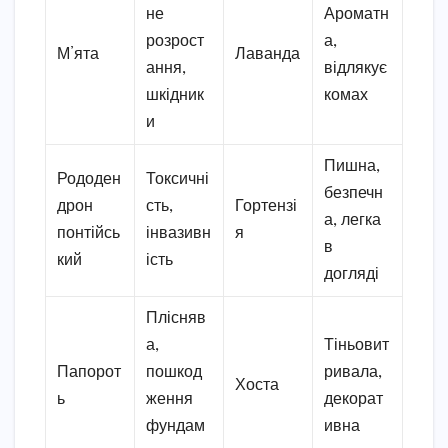
не
Ароматн
розрост
а,
М’ята
Лаванда
ання,
відлякує
шкідник
комах
и
Пишна,
Рододен
Токсичні
безпечн
дрон
сть,
Гортензі
а, легка
понтійсь
інвазивн
я
в
кий
ість
догляді
Плісняв
а,
Тіньовит
Папорот
пошкод
ривала,
Хоста
ь
ження
декорат
фундам
ивна