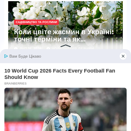
САДІВНИЦТВО ТА РОСЛИНИ
Коли цвіте жасмин в Україні:
точні терміни та як
забезпечити рясне цвітіння
ЛИП 16, 2026
ВОЛОДИМИР ЛЕВЧИН
Залишити відповідь
Щоб відправити коментар вам необхідно
авторизуватись
.