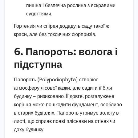
пишна і безпечна рослина з яскравими
суцвіттями.
Гортензія чи спірея додадуть саду такої ж
краси, але без токсичних сюрпризів.
6. Папороть: волога і
підступна
Папороть (Polypodiophyta) створює
атмосферу лісової казки, але садити її біля
будинку — ризиковано. Її довге, розгалужене
коріння може пошкодити фундамент, особливо
в старих будівлях. Папороть утримує вологу в
листі, що сприяє появі плісняви на стінах чи
даху будинку.