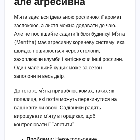
але агресивна
М’ята здається ідеальною рослиною: її аромат
заспокоює, а листя можна додавати до чаю.
Але не поспішайте садити її біля будинку! М’ята
(Mentha) має агресивну кореневу систему, яка
швидко поширюється через столони,
захоплюючи клумби і витісняючи інші рослини.
Один маленький кущик може за сезон
заполонити весь двір.
До того ж, м’ята приваблює комах, таких як
попелиця, які потім можуть перекинутися на
ваші квіти чи овочі. Садівники радять
вирощувати м’яту в горщиках, щоб
контролювати її “апетити”.
Проблеми:
Неконтрольоване