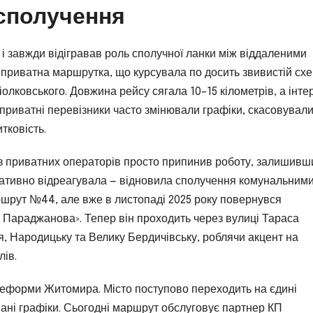
 сполучення
і завжди відігравав роль сполучної ланки між віддаленими
 приватна маршрутка, що курсувала по досить звивистій схе
олковського. Довжина рейсу сягала 10–15 кілометрів, а інте
к приватні перевізники часто змінювали графіки, скасовувал
тковість.
 із приватних операторів просто припинив роботу, залишивши
ративно відреагувала — відновила сполучення комунальним
шрут №44, але вже в листопаді 2025 року повернувся
Параджанова». Тепер він проходить через вулиці Тараса
, Народицьку та Велику Бердичівську, роблячи акцент на
лів.
реформи Житомира. Місто поступово переходить на єдині
ані графіки. Сьогодні маршрут обслуговує партнер КП