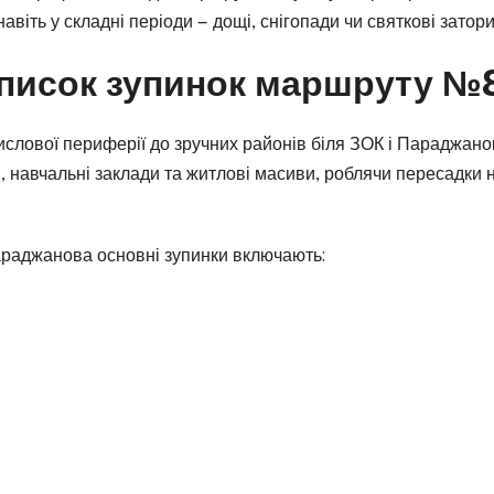
віть у складні періоди — дощі, снігопади чи святкові затори
список зупинок маршруту №
ислової периферії до зручних районів біля ЗОК і Параджано
, навчальні заклади та житлові масиви, роблячи пересадки 
Параджанова основні зупинки включають: