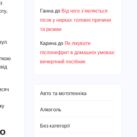
з
Ганна
до
Від чого з’являється
оту,
пісок у нирках: головні причини
та ризики
вул.
Карина
до
Як лікувати
пієлонефрит в домашніх умовах:
рткою
вичерпний посібник
 від
исяч
Авто та мототехніка
ку
Алкоголь
Без категорії
до