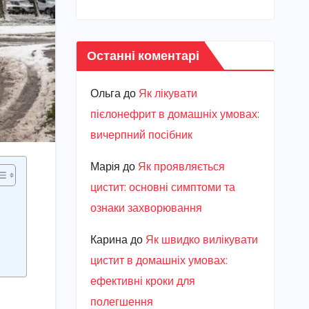
Останні коментарі
Ольга
до
Як лікувати
пієлонефрит в домашніх умовах:
вичерпний посібник
Марiя
до
Як проявляється
цистит: основні симптоми та
ознаки захворювання
Карина
до
Як швидко вилікувати
цистит в домашніх умовах:
ефективні кроки для
полегшення