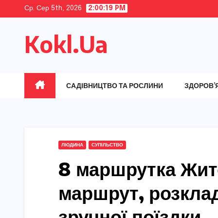
Skip
Ср. Сер 5th, 2026
2:00:20 PM
to
Kokl.Ua
content
САДІВНИЦТВО ТА РОСЛИНИ
ЗДОРОВ’
ЛЮДИНА
СУПІЛЬСТВО
8 маршрутка Жит
маршрут, розклад
зручної поїздки