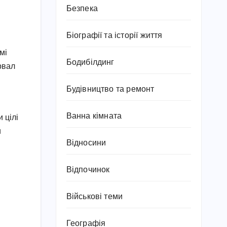
Безпека
Біографії та історії життя
мі
Бодибілдинг
рвал
и
Будівництво та ремонт
Ванна кімната
 цілі
и
Відносини
Відпочинок
Військові теми
Географія