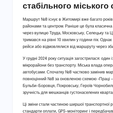
стабільного міського
Маршрут №8 існує в Житомирі вже багато років 
районами та центром. Раніше це була класична
через вулицю Труда, Московську, Селецьку та Ці
тримався на рівні 10 хвилин у години пік. Одна
рейси або відмовлялися від маршруту через зби
У грудні 2024 року ситуація загострилася: один
мікрорайони без транспорту. Міська влада опе
автобусами. Спочатку №8 частково замінив мар
повноцінний №8 за оновленою схемою «Праці – 
Бульби-Боровця, Покровську, Героїв Чорнобиля
зручність для мешканців густонаселених кварта
Ці зміни стали частиною ширшої транспортної 
стандарти оплати, GPS-моніторинг і передбачув