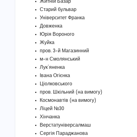
Житній Базар
Старий бульвар
Університет Франка
Довженка
Юрія Вороного
Жуйка
пров. 3-й Магазинний
м-н Смолянський
Лук’яненка
Івана Огієнка
Ціолковського
пров. Шкільний (на вимогу)
Космонавтів (на вимогу)
Ліцей №30
Хінчанка
Верстатуніверсалмаш
Сергія Параджанова