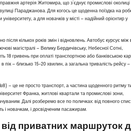
справжня артерія Житомира, що з’єднує промислові околиці 
вулиці Параджанова. Для когось це щоденна поїздка на роб
 університету, а для новачків у місті — надійний орієнтир у
 після кількох років змін і відновлень. Автобус курсує між 
чові магістралі — Велику Бердичівську, Небесної Сотні,
вить 18 гривень при оплаті транспортною або банківською ка
в пік — близько 15–20 хвилин, а загальна тривалість рейсу —
8) — це не просто транспорт, а частина щоденного ритму т
ніверситет Франка, житлові квартали та промислові зони,
чуваним. Далі розберемо все по поличках: від повного спис
ть і новачкам, і досвідченим пасажирам.
 від приватних маршруток 