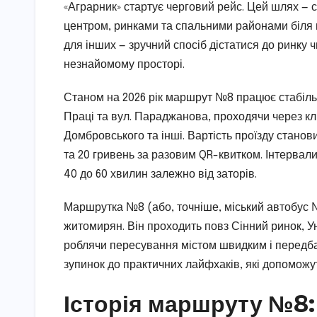
«Аграрник» стартує черговий рейс. Цей шлях — 
центром, ринками та спальними районами біля 
для інших — зручний спосіб дістатися до ринку чи
незнайомому просторі.
Станом на 2026 рік маршрут №8 працює стабільно
Праці та вул. Параджанова, проходячи через клю
Домбровського та інші. Вартість проїзду стано
та 20 гривень за разовим QR-квитком. Інтервали 
40 до 60 хвилин залежно від заторів.
Маршрутка №8 (або, точніше, міський автобус №
житомирян. Він проходить повз Сінний ринок, У
роблячи пересування містом швидким і передба
зупинок до практичних лайфхаків, які допоможу
Історія маршруту №8: