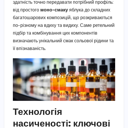
здатність точно передавати потрібний профіль:
від простого
моно-смаку
яблука до складних
багатошарових композицій, що розкриваються
по-різному на вдиху та видиху. Саме ретельний
підбір та комбінування цих компонентів
визначають унікальний смак сольової рідини та
її впізнаваність.
Технологія
насиченості: ключові