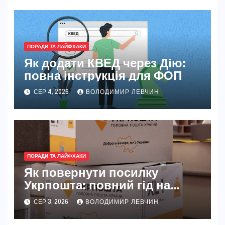
ПОРАДИ ТА ЛАЙФХАКИ
Як додати КВЕД через Дію:
повна інструкція для ФОП
СЕР 4, 2026
ВОЛОДИМИР ЛЕВЧИН
ПОРАДИ ТА ЛАЙФХАКИ
Як повернути посилку
Укрпошта: повний гід на
2026 рік
СЕР 3, 2026
ВОЛОДИМИР ЛЕВЧИН