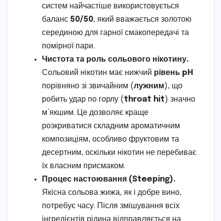
систем найчастіше використовується
баланс
50/50
, який вважається золотою
серединою для гарної смакопередачі та
помірної пари.
Чистота та роль сольового нікотину.
Сольовий нікотин має нижчий
рівень pH
порівняно зі звичайним (
лужним
), що
робить удар по горлу (
throat hit
) значно
м’якшим. Це дозволяє краще
розкриватися складним ароматичним
композиціям, особливо фруктовим та
десертним, оскільки нікотин не перебиває
їх власним присмаком.
Процес настоювання (Steeping).
Якісна сольова жижа, як і добре вино,
потребує часу. Після змішування всіх
інгредієнтів рідина відправляється на