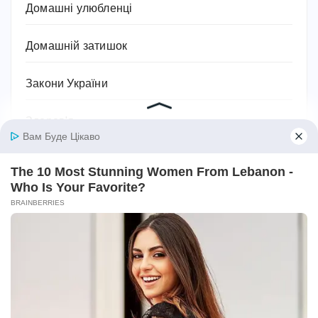
Домашні улюбленці
Домашній затишок
Закони України
Здоров'я
Імена та значення імен
Історія
Їжа та кулінарія
Квіти
Космос