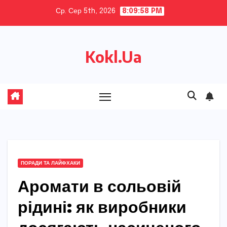
Skip
Ср. Сер 5th, 2026
8:09:59 PM
to
content
Kokl.Ua
ПОРАДИ ТА ЛАЙФХАКИ
Аромати в сольовій
рідині: як виробники