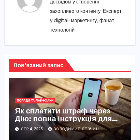
досвідом у створенні
захопливого контенту. Експерт
у digital-маркетингу, фанат
технологій.
Пов’язаний запис
ПОРАДИ ТА ЛАЙФХАКИ
Як сплатити штраф через
Дію: повна інструкція для
новачків і досвідчених
СЕР 4, 2026
ВОЛОДИМИР ЛЕВЧИН