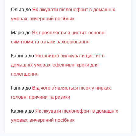
Ольга
до
Як лікувати пієлонефрит в домашніх
умовах: вичерпний посібник
Марiя
до
Як проявляється цистит: основні
симптоми та ознаки захворювання
Карина
до
Як швидко вилікувати цистит в
домашніх умовах: ефективні кроки для
полегшення
Ганна
до
Від чого з’являється пісок у нирках:
головні причини та ризики
Карина
до
Як лікувати пієлонефрит в домашніх
умовах: вичерпний посібник