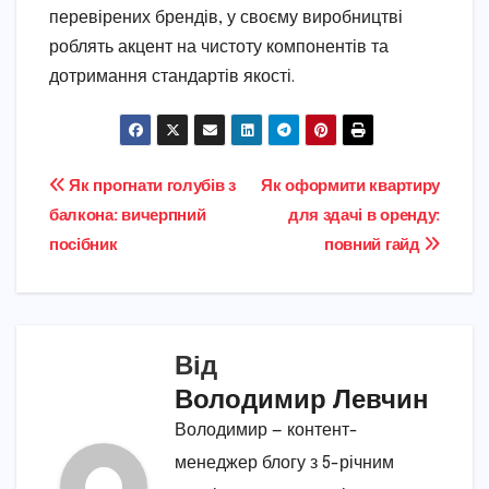
перевірених брендів, у своєму виробництві
роблять акцент на чистоту компонентів та
дотримання стандартів якості.
Навігація
Як прогнати голубів з
Як оформити квартиру
балкона: вичерпний
для здачі в оренду:
записів
посібник
повний гайд
Від
Володимир Левчин
Володимир — контент-
менеджер блогу з 5-річним