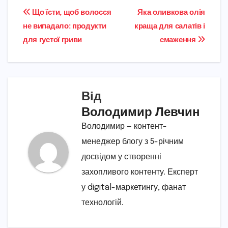
Навігація
Що їсти, щоб волосся
Яка оливкова олія
не випадало: продукти
краща для салатів і
записів
для густої гриви
смаження
Від
Володимир Левчин
Володимир — контент-
менеджер блогу з 5-річним
досвідом у створенні
захопливого контенту. Експерт
у digital-маркетингу, фанат
технологій.