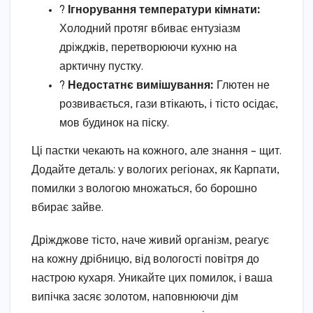
?️
Ігнорування температури кімнати:
Холодний протяг вбиває ентузіазм
дріжджів, перетворюючи кухню на
арктичну пустку.
?
Недостатнє вимішування:
Глютен не
розвивається, гази втікають, і тісто осідає,
мов будинок на піску.
Ці пастки чекають на кожного, але знання – щит.
Додайте деталь: у вологих регіонах, як Карпати,
помилки з вологою множаться, бо борошно
вбирає зайве.
Дріжджове тісто, наче живий організм, реагує
на кожну дрібницю, від вологості повітря до
настрою кухаря. Уникайте цих помилок, і ваша
випічка засяє золотом, наповнюючи дім