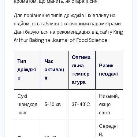
ароматом, що манить, як стара пісня.
Для порівняння типів дріжджів і їх впливу на
підйом, ось таблиця з ключовими параметрами.
Дані базуються на рекомендаціях від сайту King
Arthur Baking та Journal of Food Science.
Оптима
Тип
Час
льна
Ризик
дріжджі
активац
темпер
невдачі
в
ії
атура
Сухі
Низький,
швидкод
5-10 хв
37-43°C
якщо
іючі
свіжі
Середні
й,