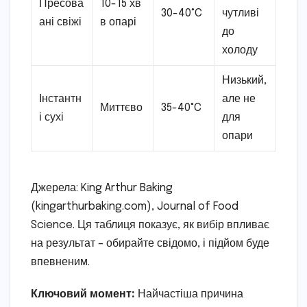
Пресова
10-15 хв
30-40°C
чутливі
ані свіжі
в опарі
до
холоду
Низький,
Інстантн
але не
Миттєво
35-40°C
і сухі
для
опари
Джерела: King Arthur Baking
(kingarthurbaking.com), Journal of Food
Science. Ця таблиця показує, як вибір впливає
на результат – обирайте свідомо, і підйом буде
впевненим.
Ключовий момент:
Найчастіша причина