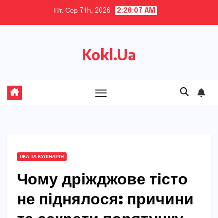
Skip
Пт. Сер 7th, 2026
2:26:08 AM
to
content
Kokl.Ua
ЇЖА ТА КУЛІНАРІЯ
Чому дріжджове тісто
не піднялося: причини