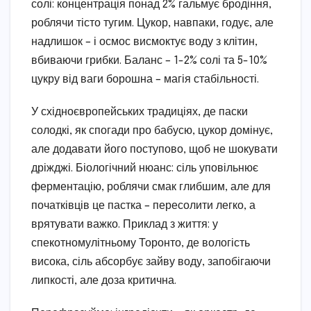
солі: концентрація понад 2% гальмує бродіння,
роблячи тісто тугим. Цукор, навпаки, годує, але
надлишок – і осмос висмоктує воду з клітин,
вбиваючи грибки. Баланс – 1-2% солі та 5-10%
цукру від ваги борошна – магія стабільності.
У східноєвропейських традиціях, де паски
солодкі, як спогади про бабусю, цукор домінує,
але додавати його поступово, щоб не шокувати
дріжджі. Біологічний нюанс: сіль уповільнює
ферментацію, роблячи смак глибшим, але для
початківців це пастка – пересолити легко, а
врятувати важко. Приклад з життя: у
спекотномулітньому Торонто, де вологість
висока, сіль абсорбує зайву воду, запобігаючи
липкості, але доза критична.