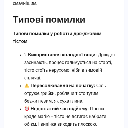
смачнішим.
Типові помилки
Типові помилки у роботі з дріжджовим
тістом
?
Використання холодної води:
Дріжджі
засинають, процес гальмується на старті, і
тісто стоїть нерухомо, ніби в зимовій
сплячці.
Пересолювання на початку:
Сіль
отруює грибки, роблячи тісто тугим і
безжиттєвим, як суха глина.
Недостатній час підйому:
Поспіх
краде магію – тісто не встигає набрати
об’єм, і випічка виходить плоскою.