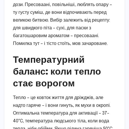
дози. Пресоваані, повільніші, люблять опару –
ту густу суміш, де вони відпочивають перед
великою битвою. Вибір залежить від рецепту:
для швидкого піта – сухі, для паски з
багатошаровим ароматом – пресоваані.
Помилка тут – і тісто стоїть, мов зачароване.
Температурний
баланс: коли тепло
стає ворогом
Тепло – це ковток життя для дріжджів, але
надто гаряче – і вони гинуть, як мухи в окропі.
Оптимальна температура для активації – 37-
40°C, температура людського тіла, коли вода
тепла, ніби обійми. Якщо рідина гарячіша 50°C,