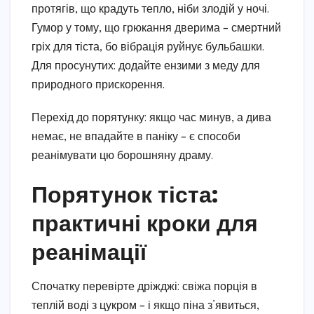
протягів, що крадуть тепло, ніби злодій у ночі.
Гумор у тому, що грюкання дверима – смертний
гріх для тіста, бо вібрація руйнує бульбашки.
Для просунутих: додайте ензими з меду для
природного прискорення.
Перехід до порятунку: якщо час минув, а дива
немає, не впадайте в паніку – є способи
реанімувати цю борошняну драму.
Порятунок тіста:
практичні кроки для
реанімації
Спочатку перевірте дріжджі: свіжа порція в
теплій воді з цукром – і якщо піна з’явиться,