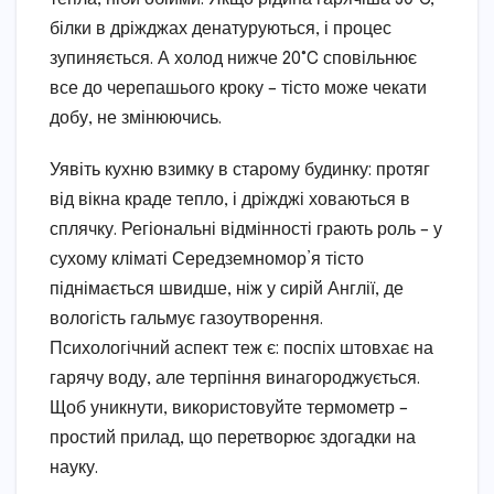
білки в дріжджах денатуруються, і процес
зупиняється. А холод нижче 20°C сповільнює
все до черепашього кроку – тісто може чекати
добу, не змінюючись.
Уявіть кухню взимку в старому будинку: протяг
від вікна краде тепло, і дріжджі ховаються в
сплячку. Регіональні відмінності грають роль – у
сухому кліматі Середземномор’я тісто
піднімається швидше, ніж у сирій Англії, де
вологість гальмує газоутворення.
Психологічний аспект теж є: поспіх штовхає на
гарячу воду, але терпіння винагороджується.
Щоб уникнути, використовуйте термометр –
простий прилад, що перетворює здогадки на
науку.