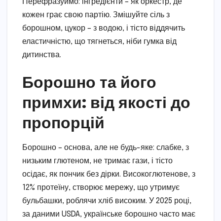
Перефразуймо: інгредієнти – як оркестр, де
кожен грає свою партію. Змішуйте сіль з
борошном, цукор – з водою, і тісто віддячить
еластичністю, що тягнеться, ніби гумка від
дитинства.
Борошно та його
примхи: від якості до
пропорцій
Борошно – основа, але не будь-яке: слабке, з
низьким глютеном, не тримає гази, і тісто
осідає, як пончик без дірки. Високоглютенове, з
12% протеїну, створює мережу, що утримує
бульбашки, роблячи хліб високим. У 2025 році,
за даними USDA, українське борошно часто має