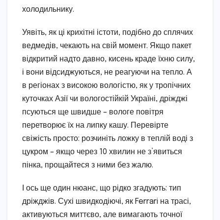
холодильнику.
Уявіть, як ці крихітні істоти, подібно до сплячих
ведмедів, чекають на свій момент. Якщо пакет
відкритий надто давно, кисень краде їхню силу,
і вони відсиджуються, не реагуючи на тепло. А
в регіонах з високою вологістю, як у тропічних
куточках Азії чи вологостійкій Україні, дріжджі
псуються ще швидше – вологе повітря
перетворює їх на липку кашу. Перевірте
свіжість просто: розчиніть ложку в теплій воді з
цукром – якщо через 10 хвилин не з’явиться
пінка, прощайтеся з ними без жалю.
І ось ще один нюанс, що рідко згадують: тип
дріжджів. Сухі швидкодіючі, як Ferrari на трасі,
активуються миттєво, але вимагають точної