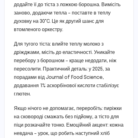
додайте її до тіста з ложкою борошна. Вимісіть
заново, додаючи тепла – поставте в теплу
духовку на 30°C. Це як другий шанс для
втомленого оркестру.
Для тугого тіста: влийте теплу молоко з
дріжджами, місіть до еластичності. Уникайте
перебору з борошном – краще недодати, ніж
пересолити. Практичний деталь: у 2025, за
порадами від Journal of Food Science,
додавання 1% аскорбінової кислоти стабілізує
глютен.
Якщо нічого не допомагає, переробіть: пиріжки
на сковороді смажать без підйому, а тісто для
піци розкачайте тонко. Емоційний акцент: кожна
невдача – урок, що робить наступний хліб