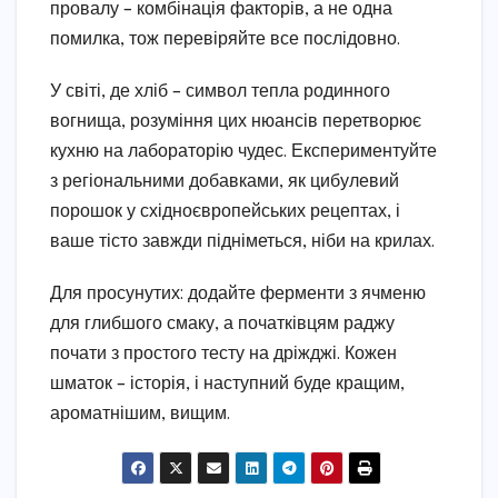
провалу – комбінація факторів, а не одна
помилка, тож перевіряйте все послідовно.
У світі, де хліб – символ тепла родинного
вогнища, розуміння цих нюансів перетворює
кухню на лабораторію чудес. Експериментуйте
з регіональними добавками, як цибулевий
порошок у східноєвропейських рецептах, і
ваше тісто завжди підніметься, ніби на крилах.
Для просунутих: додайте ферменти з ячменю
для глибшого смаку, а початківцям раджу
почати з простого тесту на дріжджі. Кожен
шматок – історія, і наступний буде кращим,
ароматнішим, вищим.