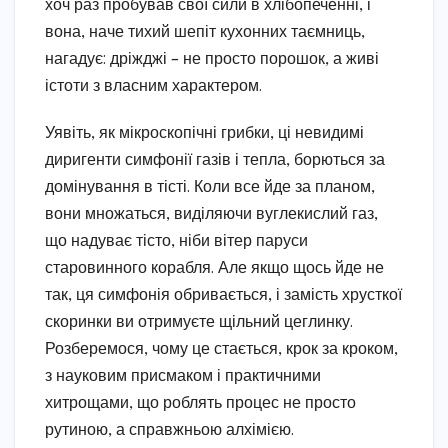
хоч раз пробував свої сили в хлібопеченні, і
вона, наче тихий шепіт кухонних таємниць,
нагадує: дріжджі – не просто порошок, а живі
істоти з власним характером.
Уявіть, як мікроскопічні грибки, ці невидимі
диригенти симфонії газів і тепла, борються за
домінування в тісті. Коли все йде за планом,
вони множаться, виділяючи вуглекислий газ,
що надуває тісто, ніби вітер паруси
старовинного корабля. Але якщо щось йде не
так, ця симфонія обривається, і замість хрусткої
скоринки ви отримуєте щільний цеглинку.
Розберемося, чому це стається, крок за кроком,
з науковим присмаком і практичними
хитрощами, що роблять процес не просто
рутиною, а справжньою алхімією.