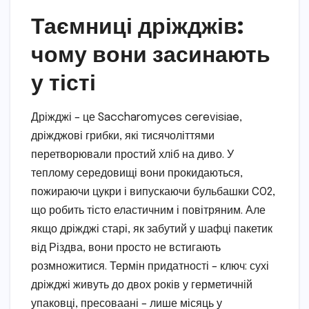
Таємниці дріжджів:
чому вони засинають
у тісті
Дріжджі – це Saccharomyces cerevisiae,
дріжджові грибки, які тисячоліттями
перетворювали простий хліб на диво. У
теплому середовищі вони прокидаються,
пожираючи цукри і випускаючи бульбашки CO2,
що робить тісто еластичним і повітряним. Але
якщо дріжджі старі, як забутий у шафці пакетик
від Різдва, вони просто не встигають
розмножитися. Термін придатності – ключ: сухі
дріжджі живуть до двох років у герметичній
упаковці, пресоваані – лише місяць у