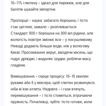
10-11% глютену – ідеал для пиріжків, але для
багетів шукайте імпортне.
Пропорції – наука: забагато борошна, і тісто
стає цеглою; замало – розпливається.
Стандарт: 500 г борошна на 300 мл рідини, але
вологість повітря змінює все – у посушливому
Неваді додають більше води, ніж у вологому
Києві. Просіювання аерує, вводячи кисень, що
годує дріжджі, і видаляє грудки, роблячи масу
гладкою.
Вимішування – серце процесу: 10-15 хвилин
руками або 5 у міксера, щоб глютен розвинувся,
ніби м’язи атлета. Недовге – і гази втечуть;
перемішування – і тісто стомиться, втрачаючи
пружність. Початківці, чуйте: тісто готове, коли