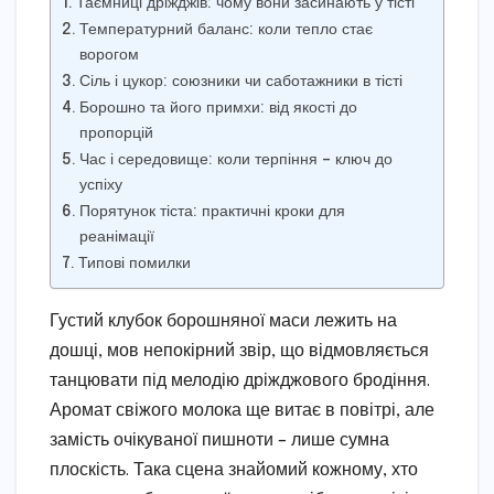
Таємниці дріжджів: чому вони засинають у тісті
Температурний баланс: коли тепло стає
ворогом
Сіль і цукор: союзники чи саботажники в тісті
Борошно та його примхи: від якості до
пропорцій
Час і середовище: коли терпіння – ключ до
успіху
Порятунок тіста: практичні кроки для
реанімації
Типові помилки
Густий клубок борошняної маси лежить на
дошці, мов непокірний звір, що відмовляється
танцювати під мелодію дріжджового бродіння.
Аромат свіжого молока ще витає в повітрі, але
замість очікуваної пишноти – лише сумна
плоскість. Така сцена знайомий кожному, хто