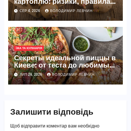
картоплю: ризики, правила
та безпечні способи
СЕР 4, 2026
ВОЛОДИМИР ЛЕВЧИН
ЇЖА ТА КУЛІНАРІЯ
Секреты идеальной пиццы в
Киеве: от теста до любимых
начинок
ЛИП 26, 2026
ВОЛОДИМИР ЛЕВЧИН
Залишити відповідь
Щоб відправити коментар вам необхідно