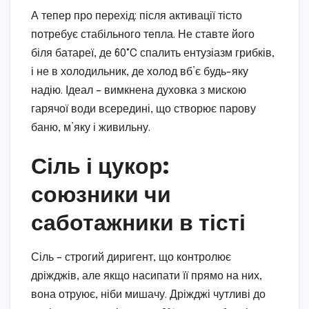
А тепер про перехід: після активації тісто
потребує стабільного тепла. Не ставте його
біля батареї, де 60°C спалить ентузіазм грибків,
і не в холодильник, де холод вб’є будь-яку
надію. Ідеал – вимкнена духовка з мискою
гарячої води всередині, що створює парову
баню, м’яку і живильну.
Сіль і цукор:
союзники чи
саботажники в тісті
Сіль – строгий диригент, що контролює
дріжджів, але якщо насипати її прямо на них,
вона отруює, ніби мишачу. Дріжджі чутливі до