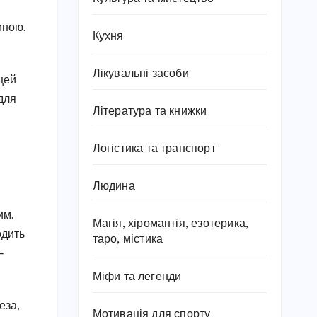
иною.
Кухня
Лікувальні засоби
цей
для
Література та книжки
Логістика та транспорт
Людина
им.
Магія, хіромантія, езотерика,
одить
таро, містика
—
Міфи та легенди
еза,
Мотивація для спорту