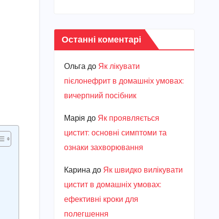
Останні коментарі
Ольга
до
Як лікувати
пієлонефрит в домашніх умовах:
вичерпний посібник
Марiя
до
Як проявляється
цистит: основні симптоми та
ознаки захворювання
Карина
до
Як швидко вилікувати
цистит в домашніх умовах:
ефективні кроки для
полегшення