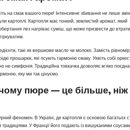
іть на смак вашого пюре! Інтенсивне збивання не лише змі
кули картоплі. Картопля має тонкий, землистий аромат, який
 обертання лез нагріває суміш, що може призвести до втрати
гіркуватим.
редієнти, такі як вершкове масло чи молоко. Замість рівномі
дкі прошарки, які псують гармонію смаку. Уявіть собі оркес
чно не симфонія. Традиційна товкачка дозволяє м’яко поєдна
рмонію, яку ми так цінуємо.
чому пюре — це більше, ніж
урний феномен. В Україні, де картопля є основою багатьох с
і традиціями. У Франції його подають із вишуканими соусами