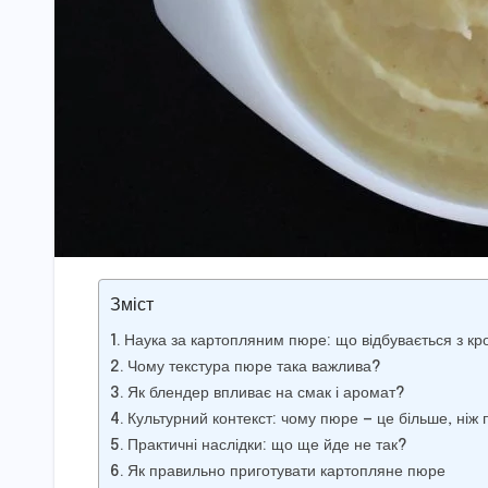
Зміст
Наука за картопляним пюре: що відбувається з к
Чому текстура пюре така важлива?
Як блендер впливає на смак і аромат?
Культурний контекст: чому пюре — це більше, ніж 
Практичні наслідки: що ще йде не так?
Як правильно приготувати картопляне пюре