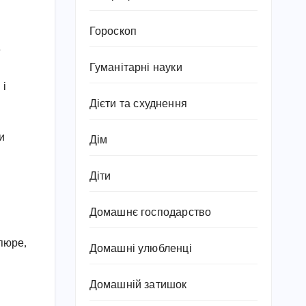
Гороскоп
е
Гуманітарні науки
 і
Дієти та схуднення
и
Дім
Діти
Домашнє господарство
пюре,
Домашні улюбленці
Домашній затишок