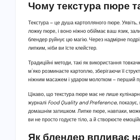
Чому текстура пюре т
Текстура — це душа картопляного пюре. Уявіть, 
ложку пюре, і воно ніжно обіймає ваш язик, за
блендер руйнує цю магію. Через надмірне подрі
липким, ніби ви їсте клейстер.
Традиційні методи, такі як використання товкач
м’яко розминаєте картоплю, зберігаючи її струк
ніжним масажем і ударом молотком — перший пр
Цікаво, що текстура пюре має не лише кулінарн
журналі
Food Quality and Preference
, показує
домашнім затишком. Липке пюре, навпаки, може
ви не просто годуєте тіло, а й створюєте емоційн
Як блендер впливає на