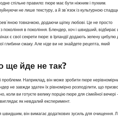
одне спільне правило: пюре має бути ніжним і пухким.
йнуючи не лише текстуру, а й зв’язок із культурною спадщ
рев’яною товкачкою, додаючи щіпку любові. Це не просто
 з покоління в покоління. Блендер, хоч і швидший, відбирає 
їнах є свої секрети пюре: в Ірландії додають зелену цибулю 
ої глибини смаку. Але ніде ви не знайдете рецепта, який
о ще йде не так?
ші проблеми. Наприклад, він може зробити пюре нерівномірн
дер не завжди здатен їх рівномірно розподілити, що призв
но, коли ви готуєте велику порцію пюре для сімейної вечері 
 виглядає як невдалий експеримент.
я швидшим, він вимагає додаткових зусиль для очищення. Л