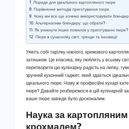
Поради для ідеального картопляного пюре
Порівняння методів приготування пюре
Чому ми все ще хочемо використовувати бленде
Альтернативи блендеру: що обрати?
Як уникнути інших помилок у приготуванні пюре?
Пюре в сучасному світі: тренди та інновації
Уявіть собі тарілку ніжного, кремового картопля
затишком. Це класика, яку люблять у всьому світ
перетворити цю кулінарну радість на липку, гумо
зручний кухонний гаджет, який здається ідеал
ідеального пюре. Чому ж професійні кухарі кат
пюре? Давайте розберемося в цій кулінарній заг
ваше пюре завжди було досконалим.
Наука за картопляним
крохмалем?