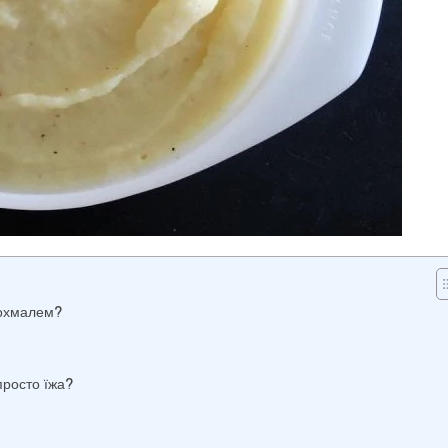
рохмалем?
просто їжа?