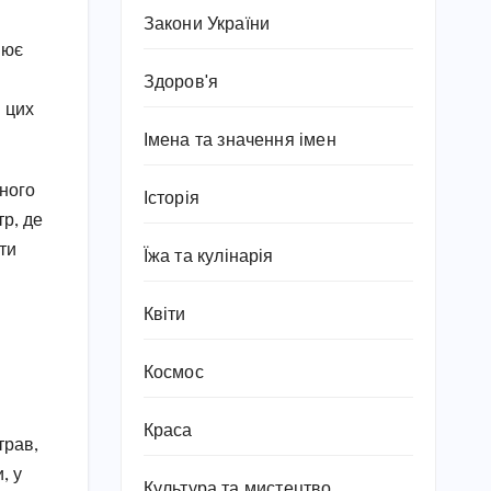
Закони України
нює
Здоров'я
 цих
Імена та значення імен
рного
Історія
тр, де
ти
Їжа та кулінарія
Квіти
Космос
Краса
трав,
, у
Культура та мистецтво