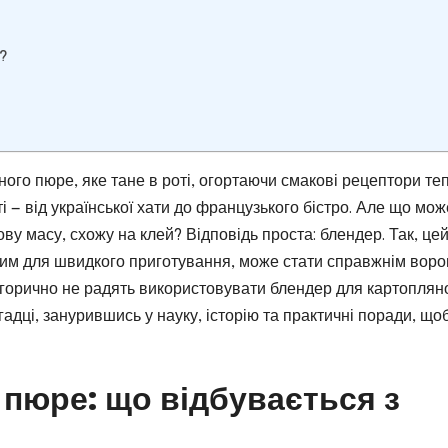
р?
ного пюре, яке тане в роті, огортаючи смакові рецептори те
і — від української хати до французького бістро. Але що мож
ву масу, схожу на клей? Відповідь проста: блендер. Так, це
ьним для швидкого приготування, може стати справжнім вор
егорично не радять використовувати блендер для картоплян
адці, занурившись у науку, історію та практичні поради, що
 пюре: що відбувається з