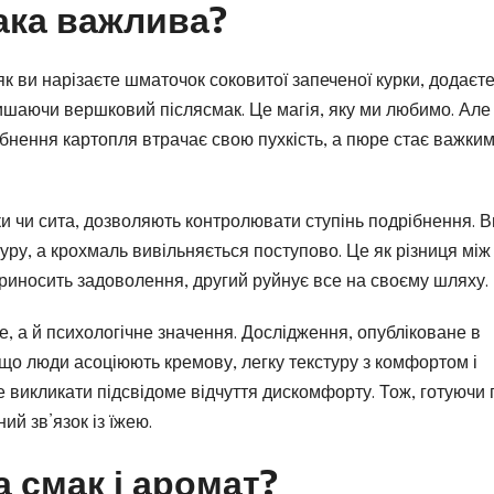
ака важлива?
як ви нарізаєте шматочок соковитої запеченої курки, додаєт
лишаючи вершковий післясмак. Це магія, яку ми любимо. Але
бнення картопля втрачає свою пухкість, а пюре стає важким
ки чи сита, дозволяють контролювати ступінь подрібнення. В
туру, а крохмаль вивільняється поступово. Це як різниця між
иносить задоволення, другий руйнує все на своєму шляху.
е, а й психологічне значення. Дослідження, опубліковане в
, що люди асоціюють кремову, легку текстуру з комфортом і
 викликати підсвідоме відчуття дискомфорту. Тож, готуючи 
ий зв’язок із їжею.
 смак і аромат?