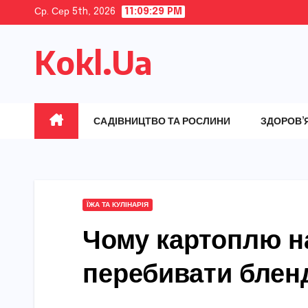
Skip
Ср. Сер 5th, 2026
11:09:30 PM
to
Kokl.Ua
content
САДІВНИЦТВО ТА РОСЛИНИ
ЗДОРОВ’
ЇЖА ТА КУЛІНАРІЯ
Чому картоплю н
перебивати блен