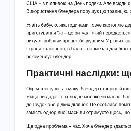
США — з підливою на День подяки. Але всюди є 
Використання блендера порушує цю традицію, ру
Уявіть бабусю, яка годинами товче картоплю де
приготування їжі — це ритуал, який передається
ритуал, роблячи процес бездушним. У різних кра
страви колкеннон, в Італії — пармезан для більш
рекомендує блендер.
Практичні наслідки: щ
Окрім текстури та смаку, блендер створює й ін
Якщо ви додаєте холодне молоко чи масло, блен
до грудок або рідких ділянок. Це особливо поміт
замість однорідної маси ви отримуєте щось, що
Ще одна проблема — час. Хоча блендер здаєтьс