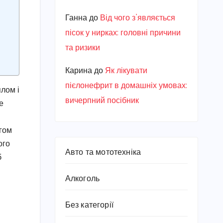
Ганна
до
Від чого з’являється
пісок у нирках: головні причини
та ризики
Карина
до
Як лікувати
пієлонефрит в домашніх умовах:
плом і
вичерпний посібник
е
й
огом
ого
Авто та мототехніка
б
Алкоголь
Без категорії