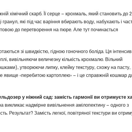
ній хімічний скарб. Її серце — крохмаль, який становить до 
і гранул, які під час варіння вбирають воду, набухають і час
отовою до перетворення на пюре. Але тут починається
таються зі швидкістю, гідною гоночного боліда. Ця інтенси
плі, вивільняючи величезну кількість крохмалю. Вільний
шками), утворюючи липку, клейку текстуру, схожу на пасту,
це явище «перебитою картоплею» — і це справжній кошмар д
льдозер у ніжний сад: замість гармонії ви отримуєте х
а викликає надмірне вивільнення амілопектину — одного з
сть. Результат? Замість легкої, повітряної текстури ви отрим