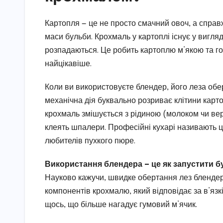
Картопля — це не просто смачний овоч, а справж
маси бульби. Крохмаль у картоплі існує у вигляд
розпадаються. Це робить картоплю м’якою та г
найцікавіше.
Коли ви використовуєте блендер, його леза обер
механічна дія буквально розриває клітини карто
крохмаль змішується з рідиною (молоком чи вер
клеять шпалери. Професійні кухарі називають 
любителів пухкого пюре.
Використання блендера — це як запустити бу
Науково кажучи, швидке обертання лез блендер
компонентів крохмалю, який відповідає за в’язкі
щось, що більше нагадує гумовий м’ячик.