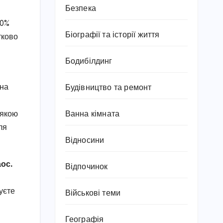
Безпека
20%
Біографії та історії життя
тково
Бодибілдинг
вна
Будівництво та ремонт
 якою
Ванна кімната
ля
Відносини
аос.
Відпочинок
уєте
Військові теми
Географія