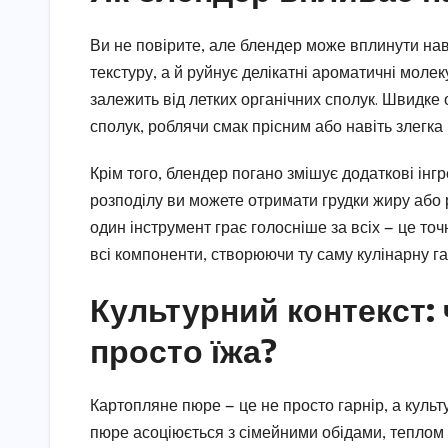
Ви не повірите, але блендер може вплинути нав
текстуру, а й руйнує делікатні ароматичні моле
залежить від летких органічних сполук. Швидке
сполук, роблячи смак прісним або навіть злегка 
Крім того, блендер погано змішує додаткові інг
розподілу ви можете отримати грудки жиру або рі
один інструмент грає голосніше за всіх — це то
всі компоненти, створюючи ту саму кулінарну га
Культурний контекст: 
просто їжа?
Картопляне пюре — це не просто гарнір, а культ
пюре асоціюється з сімейними обідами, теплом 