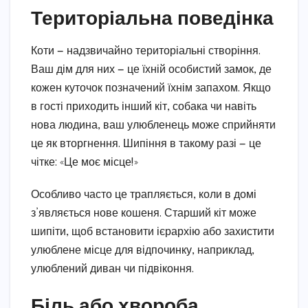
Територіальна поведінка
Коти — надзвичайно територіальні створіння.
Ваш дім для них — це їхній особистий замок, де
кожен куточок позначений їхнім запахом. Якщо
в гості приходить інший кіт, собака чи навіть
нова людина, ваш улюбленець може сприйняти
це як вторгнення. Шипіння в такому разі — це
чітке: «Це моє місце!»
Особливо часто це трапляється, коли в домі
з’являється нове кошеня. Старший кіт може
шипіти, щоб встановити ієрархію або захистити
улюблене місце для відпочинку, наприклад,
улюблений диван чи підвіконня.
Біль або хвороба