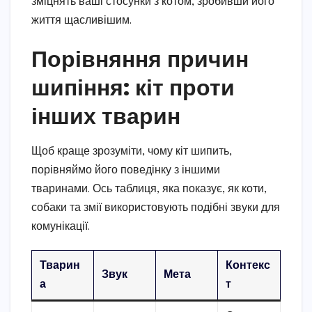
зміцнять ваші стосунки з котом, зробивши його
життя щасливішим.
Порівняння причин
шипіння: кіт проти
інших тварин
Щоб краще зрозуміти, чому кіт шипить,
порівняймо його поведінку з іншими
тваринами. Ось таблиця, яка показує, як коти,
собаки та змії використовують подібні звуки для
комунікації.
Тварин
Контекс
Звук
Мета
а
т