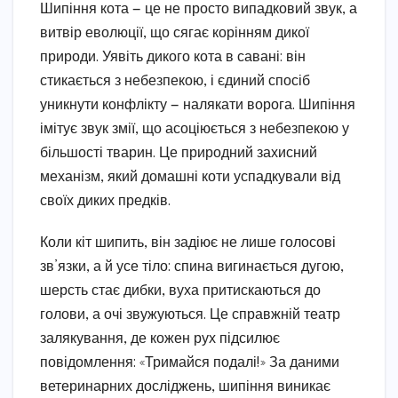
Шипіння кота — це не просто випадковий звук, а
витвір еволюції, що сягає корінням дикої
природи. Уявіть дикого кота в савані: він
стикається з небезпекою, і єдиний спосіб
уникнути конфлікту — налякати ворога. Шипіння
імітує звук змії, що асоціюється з небезпекою у
більшості тварин. Це природний захисний
механізм, який домашні коти успадкували від
своїх диких предків.
Коли кіт шипить, він задіює не лише голосові
зв’язки, а й усе тіло: спина вигинається дугою,
шерсть стає дибки, вуха притискаються до
голови, а очі звужуються. Це справжній театр
залякування, де кожен рух підсилює
повідомлення: «Тримайся подалі!» За даними
ветеринарних досліджень, шипіння виникає