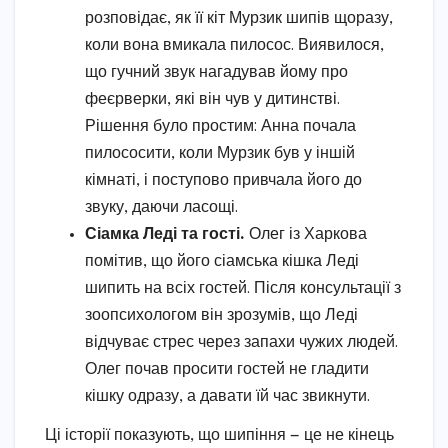
розповідає, як її кіт Мурзик шипів щоразу,
коли вона вмикала пилосос. Виявилося,
що гучний звук нагадував йому про
феєрверки, які він чув у дитинстві.
Рішення було простим: Анна почала
пилососити, коли Мурзик був у іншій
кімнаті, і поступово привчала його до
звуку, даючи ласощі.
Сіамка Леді та гості.
Олег із Харкова
помітив, що його сіамська кішка Леді
шипить на всіх гостей. Після консультації з
зоопсихологом він зрозумів, що Леді
відчуває стрес через запахи чужих людей.
Олег почав просити гостей не гладити
кішку одразу, а давати їй час звикнути.
Ці історії показують, що шипіння — це не кінець