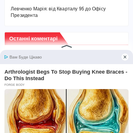
Левченко Марія: від Кварталу 95 до Офісу
Президента
Останні коментарі
Ольга
до
Як лікувати пієлонефрит в домашніх
умовах: вичерпний посібник
Марiя
до
Як проявляється цистит: основні
симптоми та ознаки захворювання
Карина
до
Як швидко вилікувати цистит в
домашніх умовах: ефективні кроки для
полегшення
Ганна
до
Від чого з’являється пісок у нирках: