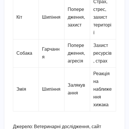
Страх,
Попере
стрес,
Кіт
Шипіння
дження,
захист
захист
територі
ї
Попере
Захист
Гарчанн
Собака
дження,
ресурсів
я
агресія
, страх
Реакція
на
Залякув
Змія
Шипіння
наближе
ання
ння
хижака
Джерело: Ветеринарні дослідження, сайт