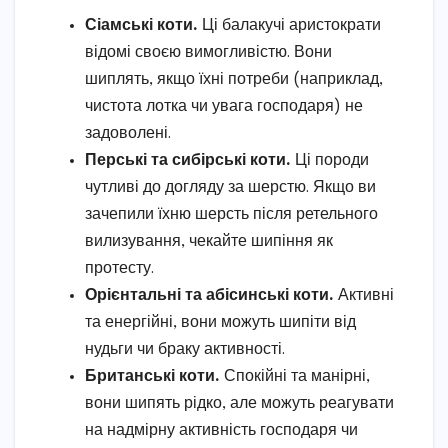
Сіамські коти.
Ці балакучі аристократи
відомі своєю вимогливістю. Вони
шиплять, якщо їхні потреби (наприклад,
чистота лотка чи увага господаря) не
задоволені.
Перські та сибірські коти.
Ці породи
чутливі до догляду за шерстю. Якщо ви
зачепили їхню шерсть після ретельного
вилизування, чекайте шипіння як
протесту.
Орієнтальні та абісинські коти.
Активні
та енергійні, вони можуть шипіти від
нудьги чи браку активності.
Британські коти.
Спокійні та манірні,
вони шипять рідко, але можуть реагувати
на надмірну активність господаря чи