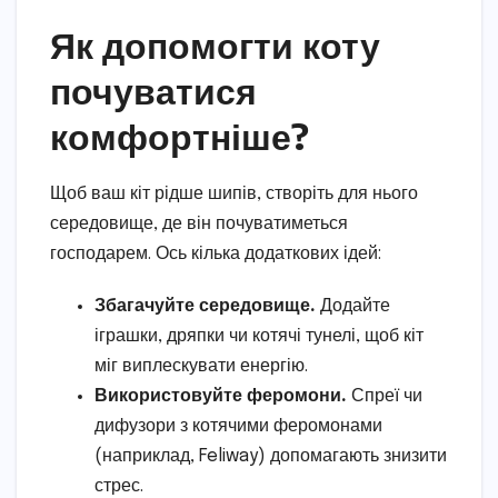
Як допомогти коту
почуватися
комфортніше?
Щоб ваш кіт рідше шипів, створіть для нього
середовище, де він почуватиметься
господарем. Ось кілька додаткових ідей:
Збагачуйте середовище.
Додайте
іграшки, дряпки чи котячі тунелі, щоб кіт
міг виплескувати енергію.
Використовуйте феромони.
Спреї чи
дифузори з котячими феромонами
(наприклад, Feliway) допомагають знизити
стрес.