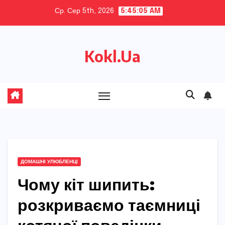
Skip
Ср. Сер 5th, 2026
5:45:06 AM
to
content
Kokl.Ua
ДОМАШНІ УЛЮБЛЕНЦІ
Чому кіт шипить:
розкриваємо таємниці