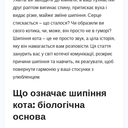
Уявіть: ви заходите до кімнати, а ваш пухнастий
друг раптом вигинає спину, притискає вуха і
видає різке, майже зміїне шипіння. Серце
стискається — що сталося? Чи образили ви
свого котика, чи, може, він просто не в гуморі?
Шипіння кота — це не просто звук, а ціла історія,
яку він намагається вам розповісти. Ця стаття
занурить вас у світ котячої комунікації, розкриє
причини шипіння та навчить, як реагувати, щоб
повернути гармонію у ваші стосунки з
улюбленцем.
Що означає шипіння
кота: біологічна
основа