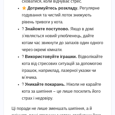
сховатися, коли відчуває стрес.
Дотримуйтесь розкладу.
Регулярне
годування та чистий лоток знижують
рівень тривоги у кота.
?
Знайомте поступово.
Якщо в домі
з’являється новий улюбленець, дайте
котам час звикнути до запахів один одного
через окремі кімнати.
?
Використовуйте іграшки.
Відволікайте
кота від стресових ситуацій за допомогою
іграшок, наприклад, лазерної указки чи
м’ячика.
?
Уникайте покарань.
Ніколи не карайте
кота за шипіння — це лише посилить його
страх і недовіру.
Ці поради не лише зменшать шипіння, а й