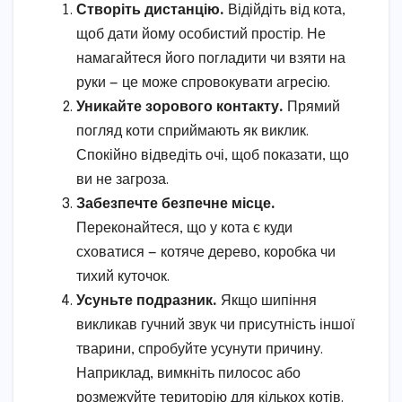
Створіть дистанцію.
Відійдіть від кота,
щоб дати йому особистий простір. Не
намагайтеся його погладити чи взяти на
руки — це може спровокувати агресію.
Уникайте зорового контакту.
Прямий
погляд коти сприймають як виклик.
Спокійно відведіть очі, щоб показати, що
ви не загроза.
Забезпечте безпечне місце.
Переконайтеся, що у кота є куди
сховатися — котяче дерево, коробка чи
тихий куточок.
Усуньте подразник.
Якщо шипіння
викликав гучний звук чи присутність іншої
тварини, спробуйте усунути причину.
Наприклад, вимкніть пилосос або
розмежуйте територію для кількох котів.