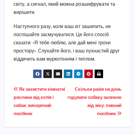
світу, а сигнал, який можна розшифрувати та
вирішити.
Наступного разу, коли ваш кіт зашипить, не
поспішайте засмучуватися. Це його спосіб
сказати: «Я тебе люблю, але дай мені трохи
простору». Слухайте його, і ваш пухнастий друг
віддячить вам муркотінням і теплом.
Навігація
Як захистити кімнатні
Скільки разів на день
рослини від котів і
годувати собаку залежно
записів
собак: вичерпний
від віку: повний
посібник
посібник