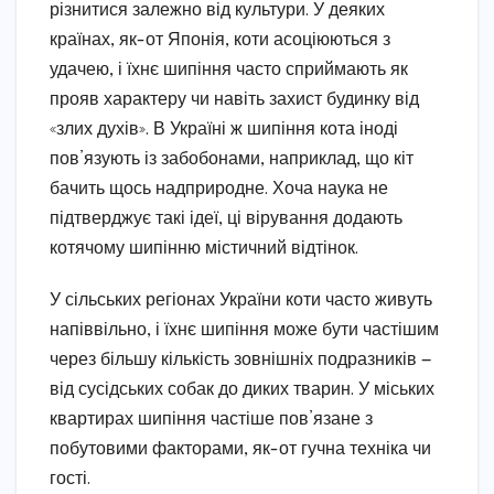
різнитися залежно від культури. У деяких
країнах, як-от Японія, коти асоціюються з
удачею, і їхнє шипіння часто сприймають як
прояв характеру чи навіть захист будинку від
«злих духів». В Україні ж шипіння кота іноді
пов’язують із забобонами, наприклад, що кіт
бачить щось надприродне. Хоча наука не
підтверджує такі ідеї, ці вірування додають
котячому шипінню містичний відтінок.
У сільських регіонах України коти часто живуть
напіввільно, і їхнє шипіння може бути частішим
через більшу кількість зовнішніх подразників —
від сусідських собак до диких тварин. У міських
квартирах шипіння частіше пов’язане з
побутовими факторами, як-от гучна техніка чи
гості.