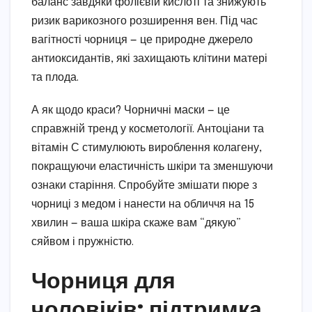
баланс завдяки фолієвій кислоті та знижують
ризик варикозного розширення вен. Під час
вагітності чорниця — це природне джерело
антиоксидантів, які захищають клітини матері
та плода.
А як щодо краси? Чорничні маски — це
справжній тренд у косметології. Антоціани та
вітамін С стимулюють вироблення колагену,
покращуючи еластичність шкіри та зменшуючи
ознаки старіння. Спробуйте змішати пюре з
чорниці з медом і нанести на обличчя на 15
хвилин — ваша шкіра скаже вам “дякую”
сяйвом і пружністю.
Чорниця для
чоловіків: підтримка