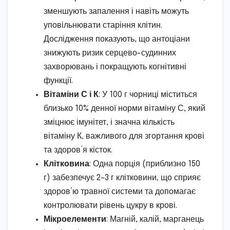
зменшують запалення і навіть можуть
уповільнювати старіння клітин.
Дослідження показують, що антоціани
знижують ризик серцево-судинних
захворювань і покращують когнітивні
функції.
Вітаміни С і К
: У 100 г чорниці міститься
близько 10% денної норми вітаміну С, який
зміцнює імунітет, і значна кількість
вітаміну К, важливого для згортання крові
та здоров’я кісток.
Клітковина
: Одна порція (приблизно 150
г) забезпечує 2–3 г клітковини, що сприяє
здоров’ю травної системи та допомагає
контролювати рівень цукру в крові.
Мікроелементи
: Магній, калій, марганець