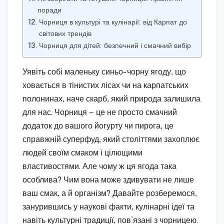
поради
Чорниця в культурі та кулінарії: від Карпат до
світових трендів
Чорниця для дітей: безпечний і смачний вибір
Уявіть собі маленьку синьо-чорну ягоду, що
ховається в тінистих лісах чи на карпатських
полонинах, наче скарб, який природа залишила
для нас. Чорниця — це не просто смачний
додаток до вашого йогурту чи пирога, це
справжній суперфуд, який століттями захоплює
людей своїм смаком і цілющими
властивостями. Але чому ж ця ягода така
особлива? Чим вона може здивувати не лише
ваш смак, а й організм? Давайте розберемося,
занурившись у наукові факти, кулінарні ідеї та
навіть культурні традиції, пов’язані з чорницею.