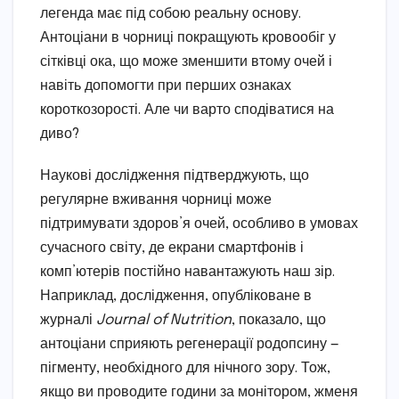
легенда має під собою реальну основу.
Антоціани в чорниці покращують кровообіг у
сітківці ока, що може зменшити втому очей і
навіть допомогти при перших ознаках
короткозорості. Але чи варто сподіватися на
диво?
Наукові дослідження підтверджують, що
регулярне вживання чорниці може
підтримувати здоров’я очей, особливо в умовах
сучасного світу, де екрани смартфонів і
комп’ютерів постійно навантажують наш зір.
Наприклад, дослідження, опубліковане в
журналі
Journal of Nutrition
, показало, що
антоціани сприяють регенерації родопсину —
пігменту, необхідного для нічного зору. Тож,
якщо ви проводите години за монітором, жменя