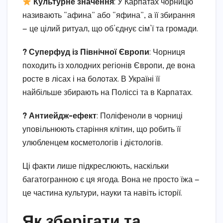
Культурне значення
: У Карпатах чорницю
називають “афина” або “яфина”, а її збирання
— це цілий ритуал, що об’єднує сім’ї та громади.
? Суперфуд із Північної Європи
: Чорниця
походить із холодних регіонів Європи, де вона
росте в лісах і на болотах. В Україні її
найбільше збирають на Поліссі та в Карпатах.
? Антиейдж-ефект
: Поліфеноли в чорниці
уповільнюють старіння клітин, що робить її
улюбленцем косметологів і дієтологів.
Ці факти лише підкреслюють, наскільки
багатогранною є ця ягода. Вона не просто їжа —
це частина культури, науки та навіть історії.
Як зберігати та