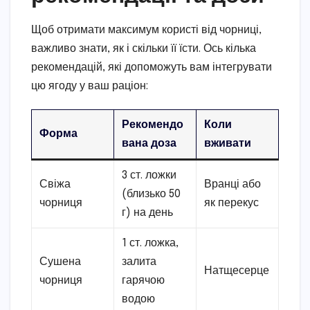
Щоб отримати максимум користі від чорниці,
важливо знати, як і скільки її їсти. Ось кілька
рекомендацій, які допоможуть вам інтегрувати
цю ягоду у ваш раціон:
Рекомендо
Коли
Форма
вана доза
вживати
3 ст. ложки
Свіжа
Вранці або
(близько 50
чорниця
як перекус
г) на день
1 ст. ложка,
Сушена
залита
Натщесерце
чорниця
гарячою
водою