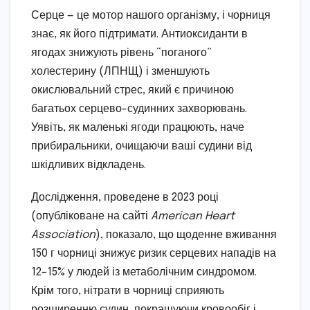
Серце — це мотор нашого організму, і чорниця
знає, як його підтримати. Антиоксиданти в
ягодах знижують рівень “поганого”
холестерину (ЛПНЩ) і зменшують
окислювальний стрес, який є причиною
багатьох серцево-судинних захворювань.
Уявіть, як маленькі ягоди працюють, наче
прибиральники, очищаючи ваші судини від
шкідливих відкладень.
Дослідження, проведене в 2023 році
(опубліковане на сайті
American Heart
Association
), показало, що щоденне вживання
150 г чорниці знижує ризик серцевих нападів на
12–15% у людей із метаболічним синдромом.
Крім того, нітрати в чорниці сприяють
розширенню судин, покращуючи кровообіг і