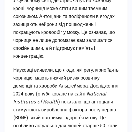
У сучасному світі, де стрес чатує на кожному
кроці, чорниця може стати вашим таємним
союзником. Антоціани та поліфеноли в ягодах
захищають нейрони від пошкоджень і
покращують кровообіг у мозку. Це означає, що
чорниця не лише допомагає вам залишатися
спокійнішими, а й підтримує пам’ять і
концентрацію.
Науковці виявили, що люди, які регулярно їдять
чорницю, мають нижчий ризик розвитку
деменції та хвороби Альцгеймера. Дослідження
2024 року (опубліковане на сайті
National
Institutes of Health
) показало, що антоціани
стимулюють вироблення фактора росту нервів
(BDNF), який підтримує здоров’я мозку. Це
особливо актуально для людей старше 50, коли