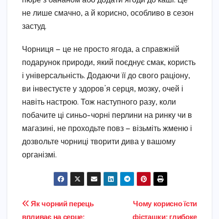
пюре з бананом або додати ягоди до каші. Це
не лише смачно, а й корисно, особливо в сезон
застуд.
Чорниця — це не просто ягода, а справжній
подарунок природи, який поєднує смак, користь
і універсальність. Додаючи її до свого раціону,
ви інвестуєте у здоров’я серця, мозку, очей і
навіть настрою. Тож наступного разу, коли
побачите ці синьо-чорні перлини на ринку чи в
магазині, не проходьте повз — візьміть жменю і
дозвольте чорниці творити дива у вашому
організмі.
Навігація
Як чорний перець
Чому корисно їсти
впливає на серце:
фісташки: глибоке