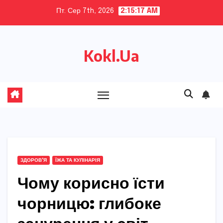
Skip
Пт. Сер 7th, 2026
2:15:18 AM
to
content
Kokl.Ua
ЗДОРОВ'Я
ЇЖА ТА КУЛІНАРІЯ
Чому корисно їсти
чорницю: глибоке