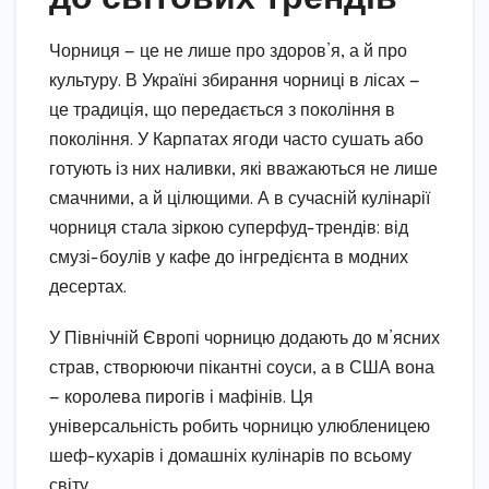
Чорниця — це не лише про здоров’я, а й про
культуру. В Україні збирання чорниці в лісах —
це традиція, що передається з покоління в
покоління. У Карпатах ягоди часто сушать або
готують із них наливки, які вважаються не лише
смачними, а й цілющими. А в сучасній кулінарії
чорниця стала зіркою суперфуд-трендів: від
смузі-боулів у кафе до інгредієнта в модних
десертах.
У Північній Європі чорницю додають до м’ясних
страв, створюючи пікантні соуси, а в США вона
— королева пирогів і мафінів. Ця
універсальність робить чорницю улюбленицею
шеф-кухарів і домашніх кулінарів по всьому
світу.