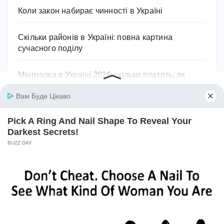
Коли закон набирає чинності в Україні
Скільки районів в Україні: повна картина
сучасного поділу
Мінімалка в Україні 2026: скільки платять, як
змінювалася і на що впливає
Останні коментарі
Ольга
до
Як лікувати пієлонефрит в домашніх
умовах: вичерпний посібник
Марiя
до
Як проявляється цистит: основні
симптоми та ознаки захворювання