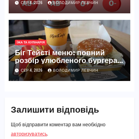
СЕР 4, 2026
ВОЛОДИМИР ЛЕВЧИН
ЇЖА ТА КУЛІНАРІЯ
Біг Тейсті меню: повний
розбір улюбленого бургера
McDonald’s
СЕР 4, 2026
ВОЛОДИМИР ЛЕВЧИН
Залишити відповідь
Щоб відправити коментар вам необхідно
авторизуватись
.