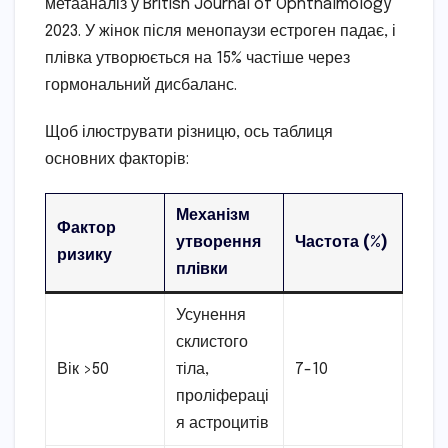
метааналіз у British Journal of Ophthalmology
2023. У жінок після менопаузи естроген падає, і
плівка утворюється на 15% частіше через
гормональний дисбаланс.
Щоб ілюструвати різницю, ось таблиця
основних факторів:
Механізм
Фактор
утворення
Частота (%)
ризику
плівки
Усунення
склистого
Вік >50
тіла,
7-10
проліфераці
я астроцитів