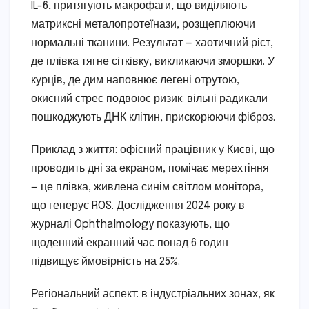
IL-6, притягують макрофаги, що виділяють
матриксні металопротеїнази, розщеплюючи
нормальні тканини. Результат — хаотичний ріст,
де плівка тягне сітківку, викликаючи зморшки. У
курців, де дим наповнює легені отрутою,
окисний стрес подвоює ризик: вільні радикали
пошкоджують ДНК клітин, прискорюючи фіброз.
Приклад з життя: офісний працівник у Києві, що
проводить дні за екраном, помічає мерехтіння
— це плівка, живлена синім світлом монітора,
що генерує ROS. Дослідження 2024 року в
журналі Ophthalmology показують, що
щоденний екранний час понад 6 годин
підвищує ймовірність на 25%.
Регіональний аспект: в індустріальних зонах, як