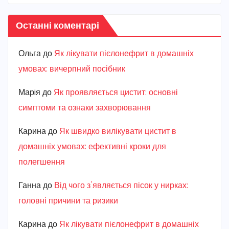
Останні коментарі
Ольга
до
Як лікувати пієлонефрит в домашніх
умовах: вичерпний посібник
Марiя
до
Як проявляється цистит: основні
симптоми та ознаки захворювання
Карина
до
Як швидко вилікувати цистит в
домашніх умовах: ефективні кроки для
полегшення
Ганна
до
Від чого з’являється пісок у нирках:
головні причини та ризики
Карина
до
Як лікувати пієлонефрит в домашніх