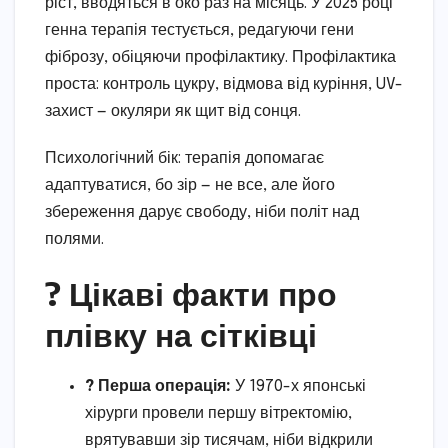
ріст, вводяться в око раз на місяць. У 2025 році
генна терапія тестується, редагуючи гени
фіброзу, обіцяючи профілактику. Профілактика
проста: контроль цукру, відмова від куріння, UV-
захист — окуляри як щит від сонця.
Психологічний бік: терапія допомагає
адаптуватися, бо зір — не все, але його
збереження дарує свободу, ніби політ над
полями.
? Цікаві факти про
плівку на сітківці
? Перша операція:
У 1970-х японські
хірурги провели першу вітректомію,
врятувавши зір тисячам, ніби відкрили