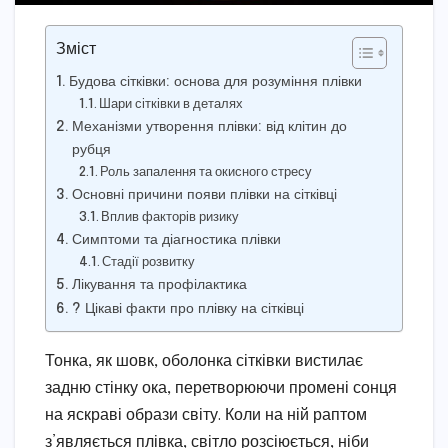
Зміст
Будова сітківки: основа для розуміння плівки
Шари сітківки в деталях
Механізми утворення плівки: від клітин до
рубця
Роль запалення та окисного стресу
Основні причини появи плівки на сітківці
Вплив факторів ризику
Симптоми та діагностика плівки
Стадії розвитку
Лікування та профілактика
? Цікаві факти про плівку на сітківці
Тонка, як шовк, оболонка сітківки вистилає
задню стінку ока, перетворюючи промені сонця
на яскраві образи світу. Коли на ній раптом
з’являється плівка, світло розсіюється, ніби