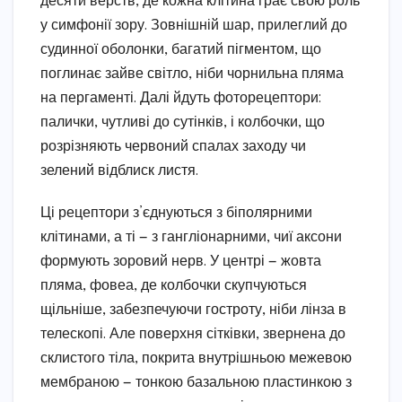
десяти верств, де кожна клітина грає свою роль
у симфонії зору. Зовнішній шар, прилеглий до
судинної оболонки, багатий пігментом, що
поглинає зайве світло, ніби чорнильна пляма
на пергаменті. Далі йдуть фоторецептори:
палички, чутливі до сутінків, і колбочки, що
розрізняють червоний спалах заходу чи
зелений відблиск листя.
Ці рецептори з’єднуються з біполярними
клітинами, а ті — з гангліонарними, чиї аксони
формують зоровий нерв. У центрі — жовта
пляма, фовеа, де колбочки скупчуються
щільніше, забезпечуючи гостроту, ніби лінза в
телескопі. Але поверхня сітківки, звернена до
склистого тіла, покрита внутрішньою межевою
мембраною — тонкою базальною пластинкою з