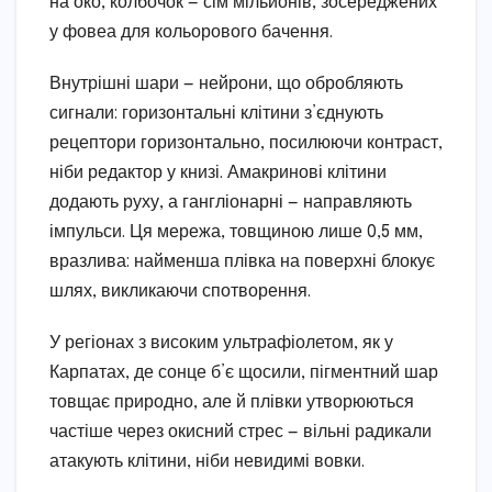
на око, колбочок — сім мільйонів, зосереджених
у фовеа для кольорового бачення.
Внутрішні шари — нейрони, що обробляють
сигнали: горизонтальні клітини з’єднують
рецептори горизонтально, посилюючи контраст,
ніби редактор у книзі. Амакринові клітини
додають руху, а гангліонарні — направляють
імпульси. Ця мережа, товщиною лише 0,5 мм,
вразлива: найменша плівка на поверхні блокує
шлях, викликаючи спотворення.
У регіонах з високим ультрафіолетом, як у
Карпатах, де сонце б’є щосили, пігментний шар
товщає природно, але й плівки утворюються
частіше через окисний стрес — вільні радикали
атакують клітини, ніби невидимі вовки.