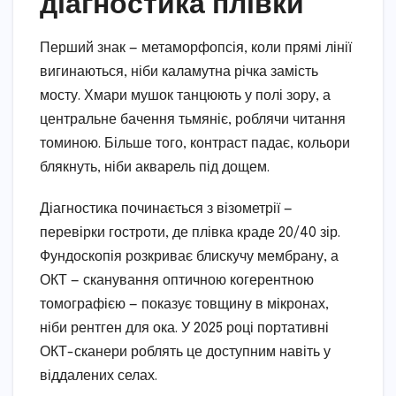
діагностика плівки
Перший знак — метаморфопсія, коли прямі лінії
вигинаються, ніби каламутна річка замість
мосту. Хмари мушок танцюють у полі зору, а
центральне бачення тьмяніє, роблячи читання
томиною. Більше того, контраст падає, кольори
блякнуть, ніби акварель під дощем.
Діагностика починається з візометрії —
перевірки гостроти, де плівка краде 20/40 зір.
Фундоскопія розкриває блискучу мембрану, а
ОКТ — сканування оптичною когерентною
томографією — показує товщину в мікронах,
ніби рентген для ока. У 2025 році портативні
ОКТ-сканери роблять це доступним навіть у
віддалених селах.