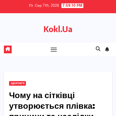
Skip
Пт. Сер 7th, 2026
7:59:11 PM
to
content
Kokl.Ua
ЗДОРОВ'Я
Чому на сітківці
утворюється плівка: