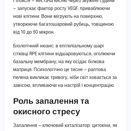
Гіпоксія — нестача кисню через звужені судини
— запускає фактор росту VEGF, приваблюючи
нові клітини. Вони мігрують на поверхню,
утворюючи багатошаровий рубець, товщиною
від 10 до 50 мікрон.
Біологічний нюанс: в епітеліальному шарі
сітківці RPE клітини відшаровуються, оголюючи
базальну мембрану, на яку осідає білкова
матриця. Психологічно це тисне — раптова
пелена викликає тривогу, ніби світ ховається за
завісою, впливаючи на настрій і концентрацію.
Роль запалення та
окисного стресу
Запалення — ключовий каталізатор: цитокіни, як