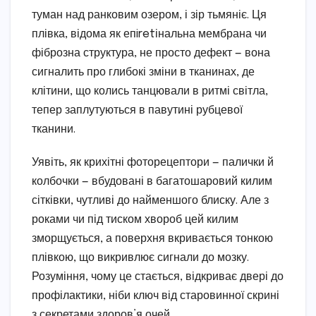
туман над ранковим озером, і зір тьмяніє. Ця
плівка, відома як епiretінальна мембрана чи
фіброзна структура, не просто дефект — вона
сигналить про глибокі зміни в тканинах, де
клітини, що колись танцювали в ритмі світла,
тепер заплутуються в павутині рубцевої
тканини.
Уявіть, як крихітні фоторецептори — палички й
колбочки — вбудовані в багатошаровий килим
сітківки, чутливі до найменшого блиску. Але з
роками чи під тиском хвороб цей килим
зморщується, а поверхня вкривається тонкою
плівкою, що викривлює сигнали до мозку.
Розуміння, чому це стається, відкриває двері до
профілактики, ніби ключ від старовинної скрині
з секретами здоров’я очей.