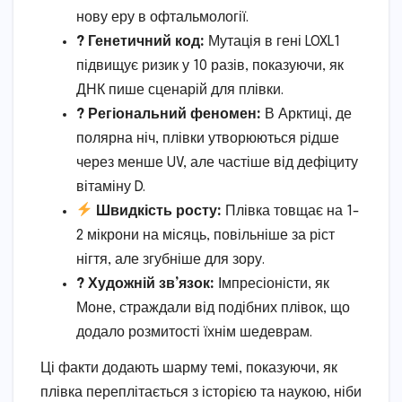
нову еру в офтальмології.
? Генетичний код:
Мутація в гені LOXL1
підвищує ризик у 10 разів, показуючи, як
ДНК пише сценарій для плівки.
?️ Регіональний феномен:
В Арктиці, де
полярна ніч, плівки утворюються рідше
через менше UV, але частіше від дефіциту
вітаміну D.
Швидкість росту:
Плівка товщає на 1-
2 мікрони на місяць, повільніше за ріст
нігтя, але згубніше для зору.
? Художній зв’язок:
Імпресіоністи, як
Моне, страждали від подібних плівок, що
додало розмитості їхнім шедеврам.
Ці факти додають шарму темі, показуючи, як
плівка переплітається з історією та наукою, ніби