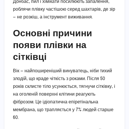
Донбас, пил і хімікати посилюють запалення,
роблячи плівку частішою серед шахтарів, де зір
— не розкіш, а інструмент виживання.
Основні причини
появи плівки на
сітківці
Вік — найпоширеніший винуватець, ніби тихий
злодій, що краде чіткість з роками. Після 50
років склисте тіло усунюється, тягнучи сітківку, і
на оголеній поверхні клітини реагують
фіброзом. Це ідіопатична епіретінальна
мембрана, що трапляється у 7% людей старше
60.