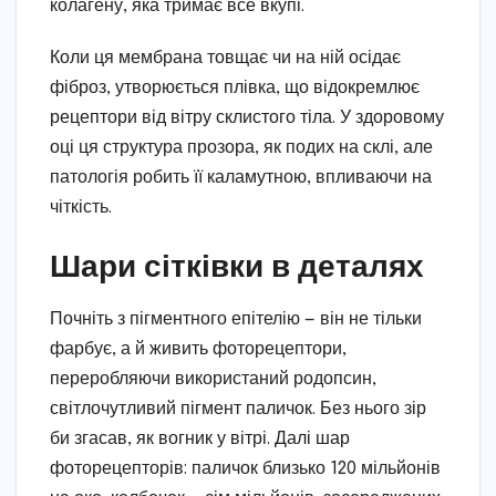
колагену, яка тримає все вкупі.
Коли ця мембрана товщає чи на ній осідає
фіброз, утворюється плівка, що відокремлює
рецептори від вітру склистого тіла. У здоровому
оці ця структура прозора, як подих на склі, але
патологія робить її каламутною, впливаючи на
чіткість.
Шари сітківки в деталях
Почніть з пігментного епітелію — він не тільки
фарбує, а й живить фоторецептори,
переробляючи використаний родопсин,
світлочутливий пігмент паличок. Без нього зір
би згасав, як вогник у вітрі. Далі шар
фоторецепторів: паличок близько 120 мільйонів