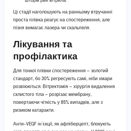
шторм рве вітрила.
Ці стадії наголошують на ранньому втручанні:
проста плівка реагує на спостереження, але
пізня вимагає лазера чи скальпеля.
Лікування та
профілактика
Для тонкої плівки спостереження — золотий
стандарт, бо 30% регресують самі, ніби хмари
розвіюються. Вітректомія — хірургія видалення
склистого тіла — розрізає мембрану,
повертаючи чіткість у 85% випадків, але з
ризиком катаракти.
Анти-VEGF ін’єкції, як афліберцепт, блокують