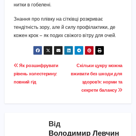
нитки в гобелені.
Знання про плівку на сітківці розкриває
тендітність зору, але й силу профілактики, де
кожен крок — як подих свіжого вітру для очей.
Навігація
Як розшифрувати
Скільки цукру можна
рівень холестерину:
вживати без шкоди для
записів
повний гід
здоровʼя: норми та
секрети балансу
Від
Володимир Левчин