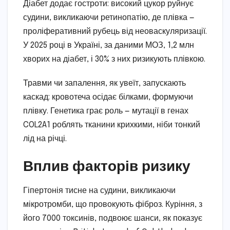
Діабет додає гостроти: високий цукор руйнує
судини, викликаючи ретинопатію, де плівка —
проліферативний рубець від неоваскуляризації.
У 2025 році в Україні, за даними МОЗ, 1,2 млн
хворих на діабет, і 30% з них ризикують плівкою.
Травми чи запалення, як увеїт, запускають
каскад: кровотеча осідає білками, формуючи
плівку. Генетика грає роль — мутації в генах
COL2A1 роблять тканини крихкими, ніби тонкий
лід на річці.
Вплив факторів ризику
Гіпертонія тисне на судини, викликаючи
мікротромби, що провокують фіброз. Куріння, з
його 7000 токсинів, подвоює шанси, як показує