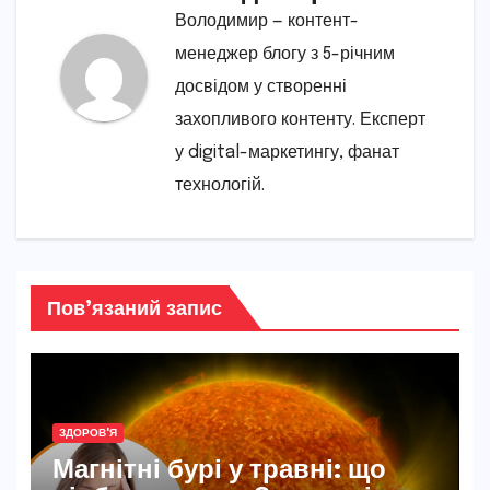
Володимир — контент-
менеджер блогу з 5-річним
досвідом у створенні
захопливого контенту. Експерт
у digital-маркетингу, фанат
технологій.
Пов’язаний запис
ЗДОРОВ'Я
Магнітні бурі у травні: що