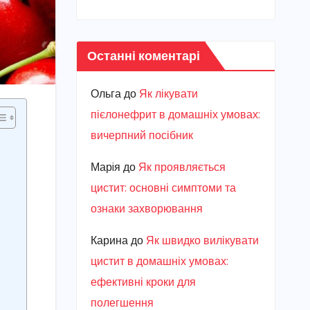
Останні коментарі
Ольга
до
Як лікувати
пієлонефрит в домашніх умовах:
вичерпний посібник
Марiя
до
Як проявляється
цистит: основні симптоми та
ознаки захворювання
Карина
до
Як швидко вилікувати
цистит в домашніх умовах:
ефективні кроки для
полегшення