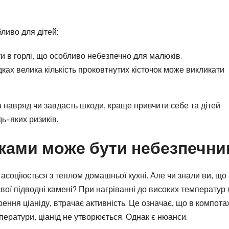
бливо для дітей:
ти в горлі, що особливо небезпечно для малюків.
адках велика кількість проковтнутих кісточок може викликати
а навряд чи завдасть шкоди, краще привчити себе та дітей
ь-яких ризиків.
чками може бути небезпечни
соціюється з теплом домашньої кухні. Але чи знали ви, що
вої підводні камені? При нагріванні до високих температур 
ення ціаніду, втрачає активність. Це означає, що в компота
ператури, ціанід не утворюється. Однак є нюанси.