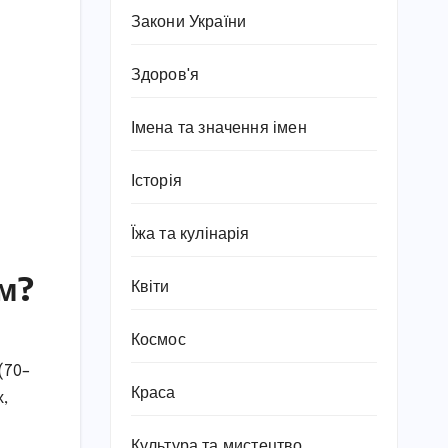
Закони України
Здоров'я
Імена та значення імен
Історія
Їжа та кулінарія
м?
Квіти
Космос
(70–
Краса
х,
Культура та мистецтво