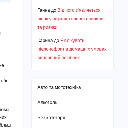
Ганна
до
Від чого з’являється
пісок у нирках: головні причини
та ризики
я.
Карина
до
Як лікувати
пієлонефрит в домашніх умовах:
вичерпний посібник
же
собі
Авто та мототехніка
,
Алкоголь
ідома
них
Без категорії
більш