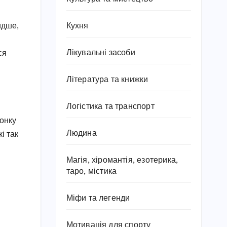
Кухня
идше,
Лікувальні засоби
ся
Література та книжки
Логістика та транспорт
лонку
Людина
і так
Магія, хіромантія, езотерика,
таро, містика
Міфи та легенди
Мотивація для спорту