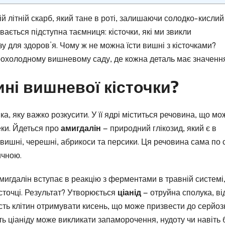
й літній скарб, який тане в роті, залишаючи солодко-кислий
вається підступна таємниця: кісточки, які ми звикли
у для здоров’я. Чому ж не можна їсти вишні з кісточками?
прохолодному вишневому саду, де кожна деталь має значенн
ні вишневої кісточки?
а, яку важко розкусити. У її ядрі міститься речовина, що мо
ки. Йдеться про
амигдалін
— природний глікозид, який є в
к вишні, черешні, абрикоси та персики. Ця речовина сама по 
ичною.
мигдалін вступає в реакцію з ферментами в травній системі
істочці. Результат? Утворюється
ціанід
— отруйна сполука, в
ість клітин отримувати кисень, що може призвести до серйоз
сть ціаніду може викликати запаморочення, нудоту чи навіть 