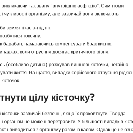
 викликаючи так звану “внутрішню асфіксію”. Симптоми
к і чутливості організму, але зазвичай вони включають:
іби земля тікає з-під ніг.
позбутися токсину.
 як барабан, намагаючись компенсувати брак кисню.
випадках, коли отруєння досягає критичного рівня.
ось (особливо дитина) розжував вишневі кісточки, негайно
увати життя. На щастя, випадки серйозного отруєння рідкісн
кісточок.
нути цілу кісточку?
і кісточки зазвичай безпечні, якщо їх проковтнути. Тверда
і організм не може її перетравити. У більшості випадків кіст
 і виводиться з організму разом із калом. Однак це не озн