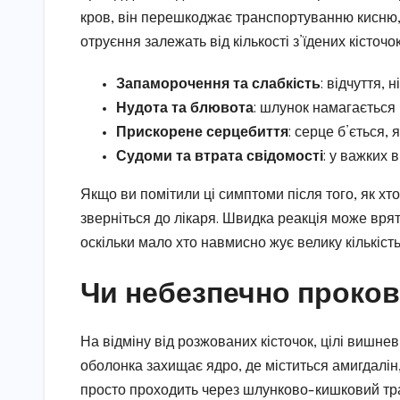
кров, він перешкоджає транспортуванню кисню,
отруєння залежать від кількості з’їдених кісточо
Запаморочення та слабкість
: відчуття, н
Нудота та блювота
: шлунок намагається 
Прискорене серцебиття
: серце б’ється,
Судоми та втрата свідомості
: у важких 
Якщо ви помітили ці симптоми після того, як хт
зверніться до лікаря. Швидка реакція може врят
оскільки мало хто навмисно жує велику кількість 
Чи небезпечно проковт
На відміну від розжованих кісточок, цілі вишнев
оболонка захищає ядро, де міститься амигдалін, 
просто проходить через шлунково-кишковий тракт