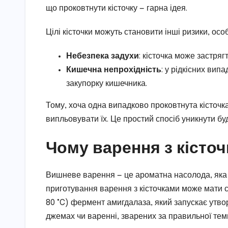
що проковтнути кісточку — гарна ідея.
Цілі кісточки можуть становити інші ризики, осо
Небезпека задухи
: кісточка може застряг
Кишечна непрохідність
: у рідкісних вип
закупорку кишечника.
Тому, хоча одна випадково проковтнута кісточк
випльовувати їх. Це простий спосіб уникнути буд
Чому варення з кісто
Вишневе варення — це ароматна насолода, яка а
приготування варення з кісточками може мати с
80 °C) фермент амигдалаза, який запускає утвор
джемах чи варенні, зварених за правильної тем