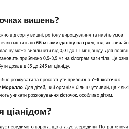
точках вишень?
лежно від сорту вишні, регіону вирощування та навіть умов
орелло містять до
65 мг амигдаліну на грам
, тоді як звичайн
даліну може вивільнити від 0,01 до 1,1 мг ціаніду. Для порів
ановить приблизно 0,5–3,5 мг на кілограм ваги тіла. Це озна
и доза від 35 до 245 мг ціаніду.
трібно розжувати та проковтнути приблизно
7–9 кісточок
ту Морелло
. Для дітей, чий організм більш чутливий, ця кільк
ють уникати розжовування кісточок, особливо дітям.
я ціанідом?
гадує невидимого ворога, що атакує зсередини. Потрапляючи