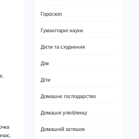
Гороскоп
Гуманітарні науки
Дієти та схуднення
Дім
і,
Діти
Домашнє господарство
Домашні улюбленці
очка
Домашній затишок
ачає,