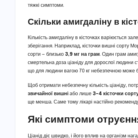
тяжкі симптоми.
Скільки амигдаліну в кіс
Кількість амигдаліну в кісточках варіюється за
зберігання. Наприклад, кісточки вишні сорту М
сорти — близько
3,9 мг на грам
. Один грам амиг
смертельна доза ціаніду для дорослої людини ст
що для людини вагою 70 кг небезпечною може бут
Щоб отримати небезпечну кількість ціаніду, по
звичайної вишні
або лише
3–4 кісточки сор
ще менша. Саме тому лікарі настійно рекоменду
Які симптоми отруєнн
Ціанід діє швидко, і його вплив на організм на