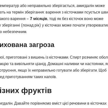
температур або неправильно зберігається, амигдалін може
ють на термін зберігання: варення з кісточками псується шв
такого варення —
7 місяців
, тоді як без кісточок воно може
у зберіганні (понад рік) у кісточках може почати утворювати
но небезпечним.
рихована загроза
ї, приготовані з вишень із кісточками. Спирт розчиняє обо
кцію та вивільняти ціанід. Домашні наливки чи настоянки, як
отруєння, якщо їх неправильно готувати або зберігати. Щоб
ред приготуванням таких напоїв.
ізних фруктів
мигдалін. Давайте порівняємо вміст цієї речовини в кісточках