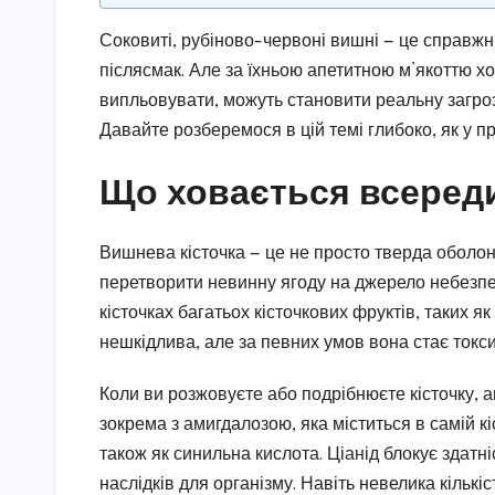
Соковиті, рубіново-червоні вишні — це справжні
післясмак. Але за їхньою апетитною м’якоттю хо
випльовувати, можуть становити реальну загроз
Давайте розберемося в цій темі глибоко, як у 
Що ховається всереди
Вишнева кісточка — це не просто тверда оболонк
перетворити невинну ягоду на джерело небезпе
кісточках багатьох кісточкових фруктів, таких я
нешкідлива, але за певних умов вона стає токс
Коли ви розжовуєте або подрібнюєте кісточку, а
зокрема з амигдалозою, яка міститься в самій к
також як синильна кислота. Ціанід блокує здатн
наслідків для організму. Навіть невелика кількі