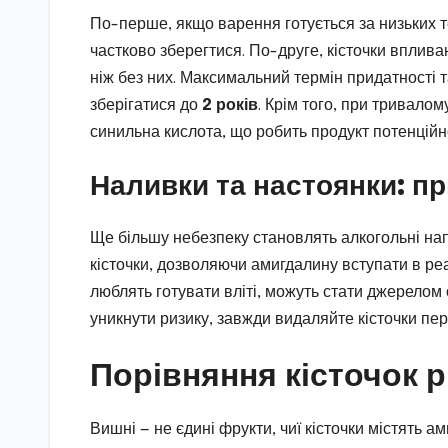
По-перше, якщо варення готується за низьких 
частково зберегтися. По-друге, кісточки вплива
ніж без них. Максимальний термін придатності 
зберігатися до
2 років
. Крім того, при тривалом
синильна кислота, що робить продукт потенцій
Наливки та настоянки: п
Ще більшу небезпеку становлять алкогольні напо
кісточки, дозволяючи амигдалину вступати в реа
люблять готувати вліті, можуть стати джерелом 
уникнути ризику, завжди видаляйте кісточки пе
Порівняння кісточок р
Вишні — не єдині фрукти, чиї кісточки містять а