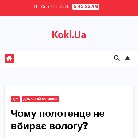
Skip
Пт. Сер 7th, 2026
5:43:26 AM
to
content
Kokl.Ua
ДІМ
ДОМАШНІЙ ЗАТИШОК
Чому полотенце не
вбирає вологу?