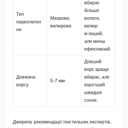
вбирає
більше
Тип
Махрове,
вологи,
переплетен
велюрове
велюр
ня
м’якший,
але менш
ефективний.
Довший
ворс краще
Довжина
вбирає, але
5–7 мм
ворсу
коротший
швидше
сохне.
Джерела: рекомендації текстильних експертів,