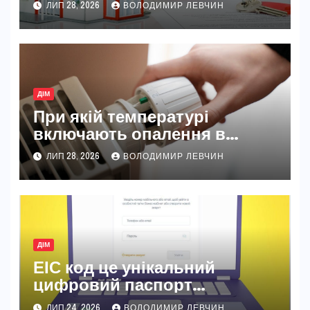
ЛИП 28, 2026
ВОЛОДИМИР ЛЕВЧИН
ДІМ
При якій температурі
включають опалення в
Україні
ЛИП 28, 2026
ВОЛОДИМИР ЛЕВЧИН
ДІМ
ЕІС код це унікальний
цифровий паспорт
енергоспоживача
ЛИП 24, 2026
ВОЛОДИМИР ЛЕВЧИН