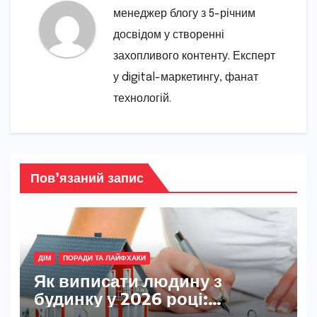
менеджер блогу з 5-річним
досвідом у створенні
захопливого контенту. Експерт
у digital-маркетингу, фанат
технологій.
Пов’язаний запис
ДІМ
ПОРАДИ ТА ЛАЙФХАКИ
Як виписати людину з
будинку у 2026 році:
детальний гід