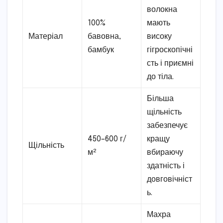
волокна
100%
мають
Матеріал
бавовна,
високу
бамбук
гігроскопічні
сть і приємні
до тіла.
Більша
щільність
забезпечує
450–600 г/
кращу
Щільність
м²
вбираючу
здатність і
довговічніст
ь.
Махра