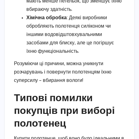
мають менше петельок, що зменшує їхню
вбираючу здатність.
Хімічна обробка
: Деякі виробники
обробляють полотенця силіконом чи
іншими водовідштовхувальними
засобами для блиску, але це погіршує
їхню функціональність.
Розуміючи ці причини, можна уникнути
розчарувань і повернути полотенцям їхню
суперсилу – вбирання вологи!
Типові помилки
покупців при виборі
полотенец
Купити полотенце, щоб воно було ідеальними в