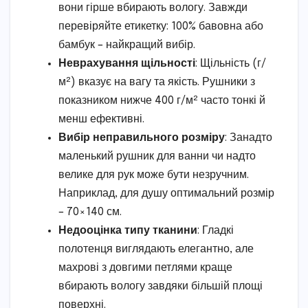
вони гірше вбирають вологу. Завжди
перевіряйте етикетку: 100% бавовна або
бамбук – найкращий вибір.
Неврахування щільності
: Щільність (г/
м²) вказує на вагу та якість. Рушники з
показником нижче 400 г/м² часто тонкі й
менш ефективні.
Вибір неправильного розміру
: Занадто
маленький рушник для ванни чи надто
велике для рук може бути незручним.
Наприклад, для душу оптимальний розмір
– 70×140 см.
Недооцінка типу тканини
: Гладкі
полотенця виглядають елегантно, але
махрові з довгими петлями краще
вбирають вологу завдяки більшій площі
поверхні.