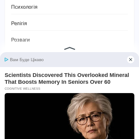
Психологія
Релігія
Розваги
Садівництво та рослини
Сантехніка
Своїми руками
Секс
Серіали
Символіка та значення