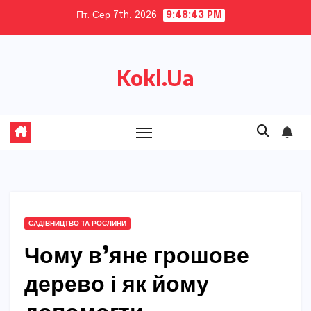
Skip
Пт. Сер 7th, 2026
9:48:44 PM
to
content
Kokl.Ua
САДІВНИЦТВО ТА РОСЛИНИ
Чому в’яне грошове
дерево і як йому