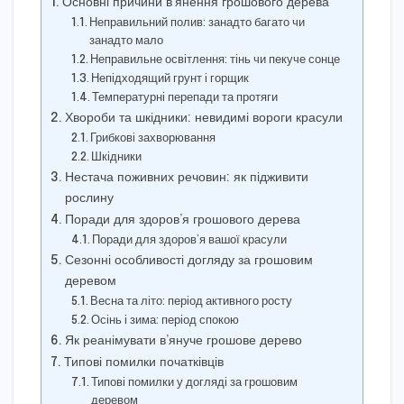
Основні причини в’янення грошового дерева
Неправильний полив: занадто багато чи
занадто мало
Неправильне освітлення: тінь чи пекуче сонце
Непідходящий грунт і горщик
Температурні перепади та протяги
Хвороби та шкідники: невидимі вороги красули
Грибкові захворювання
Шкідники
Нестача поживних речовин: як підживити
рослину
Поради для здоров’я грошового дерева
Поради для здоров’я вашої красули
Сезонні особливості догляду за грошовим
деревом
Весна та літо: період активного росту
Осінь і зима: період спокою
Як реанімувати в’януче грошове дерево
Типові помилки початківців
Типові помилки у догляді за грошовим
деревом