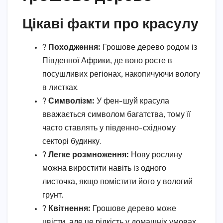
Цікаві факти про красулу
?
Походження:
Грошове дерево родом із
Південної Африки, де воно росте в
посушливих регіонах, накопичуючи вологу
в листках.
?
Символізм:
У фен-шуй красула
вважається символом багатства, тому її
часто ставлять у південно-східному
секторі будинку.
?
Легке розмноження:
Нову рослину
можна виростити навіть із одного
листочка, якщо помістити його у вологий
грунт.
?
Квітнення:
Грошове дерево може
цвісти, але це рідкість у домашніх умовах.