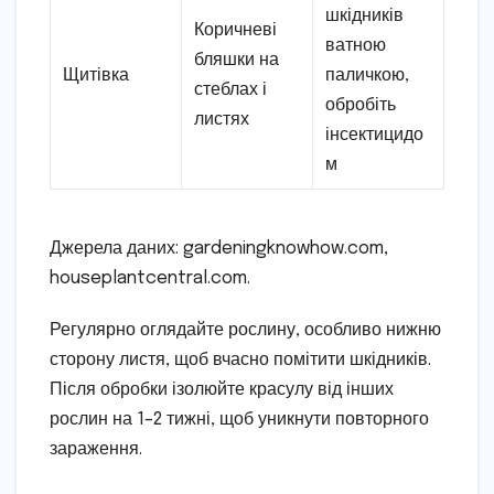
шкідників
Коричневі
ватною
бляшки на
Щитівка
паличкою,
стеблах і
обробіть
листях
інсектицидо
м
Джерела даних: gardeningknowhow.com,
houseplantcentral.com.
Регулярно оглядайте рослину, особливо нижню
сторону листя, щоб вчасно помітити шкідників.
Після обробки ізолюйте красулу від інших
рослин на 1–2 тижні, щоб уникнути повторного
зараження.