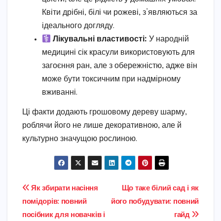
Квіти дрібні, білі чи рожеві, з’являються за
ідеального догляду.
Лікувальні властивості:
У народній
медицині сік красули використовують для
загоєння ран, але з обережністю, адже він
може бути токсичним при надмірному
вживанні.
Ці факти додають грошовому дереву шарму,
роблячи його не лише декоративною, але й
культурно значущою рослиною.
Навігація
Як збирати насіння
Що таке білий сад і як
помідорів: повний
його побудувати: повний
записів
посібник для новачків і
гайд