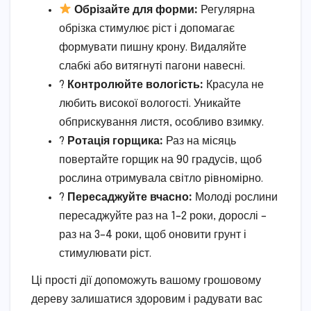
Обрізайте для форми:
Регулярна
обрізка стимулює ріст і допомагає
формувати пишну крону. Видаляйте
слабкі або витягнуті пагони навесні.
?
Контролюйте вологість:
Красула не
любить високої вологості. Уникайте
обприскування листя, особливо взимку.
?
Ротація горщика:
Раз на місяць
повертайте горщик на 90 градусів, щоб
рослина отримувала світло рівномірно.
?️
Пересаджуйте вчасно:
Молоді рослини
пересаджуйте раз на 1–2 роки, дорослі –
раз на 3–4 роки, щоб оновити грунт і
стимулювати ріст.
Ці прості дії допоможуть вашому грошовому
дереву залишатися здоровим і радувати вас