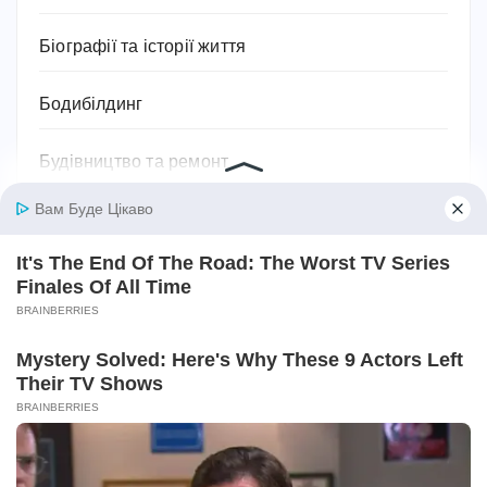
Біографії та історії життя
Бодибілдинг
Будівництво та ремонт
Ванна кімната
Відносини
Відпочинок
Військові теми
Географія