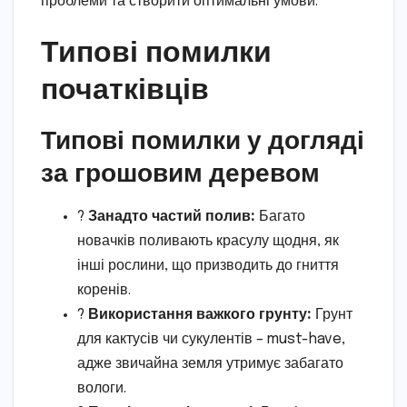
проблеми та створити оптимальні умови.
Типові помилки
початківців
Типові помилки у догляді
за грошовим деревом
?
Занадто частий полив:
Багато
новачків поливають красулу щодня, як
інші рослини, що призводить до гниття
коренів.
?️
Використання важкого грунту:
Грунт
для кактусів чи сукулентів – must-have,
адже звичайна земля утримує забагато
вологи.