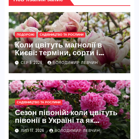
ПОДОРОЖІ
САДІВНИЦТВО ТА РОСЛИНИ
Коли цвітуть магнолії в
Києві: терміни, сорти і
найкращі місця
СЕР 5, 2026
ВОЛОДИМИР ЛЕВЧИН
САДІВНИЦТВО ТА РОСЛИНИ
Сезон півоній: коли цвітуть
півонії в Україні та як
розкрити їхню повну красу
ЛИП 17, 2026
ВОЛОДИМИР ЛЕВЧИН