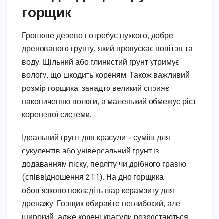
горщик
Грошове дерево потребує пухкого, добре
дренованого грунту, який пропускає повітря та
воду. Щільний або глинистий грунт утримує
вологу, що шкодить кореням. Також важливий
розмір горщика: занадто великий сприяє
накопиченню вологи, а маленький обмежує ріст
кореневої системи.
Ідеальний грунт для красули – суміш для
сукулентів або універсальний грунт із
додаванням піску, перліту чи дрібного гравію
(співвідношення 2:1:1). На дно горщика
обов’язково покладіть шар керамзиту для
дренажу. Горщик обирайте неглибокий, але
широкий, адже корені красули розростаються