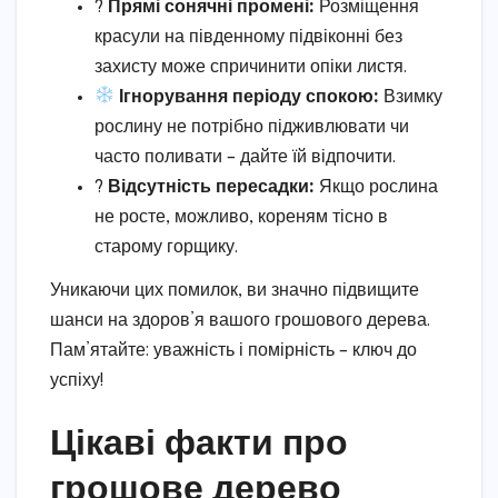
?
Прямі сонячні промені:
Розміщення
красули на південному підвіконні без
захисту може спричинити опіки листя.
Ігнорування періоду спокою:
Взимку
рослину не потрібно підживлювати чи
часто поливати – дайте їй відпочити.
?
Відсутність пересадки:
Якщо рослина
не росте, можливо, кореням тісно в
старому горщику.
Уникаючи цих помилок, ви значно підвищите
шанси на здоров’я вашого грошового дерева.
Пам’ятайте: уважність і помірність – ключ до
успіху!
Цікаві факти про
грошове дерево