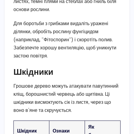
листях, темні плями на стеблах або гниль біля
основи рослини.
Для боротьби з грибками видаліть уражені
ділянки, обробіть рослину фунгіцидом
(наприклад, “Фітоспорин”) і скоротіть полив.
Забезпечте хорошу вентиляцію, щоб уникнути
застою повітря.
Шкідники
Грошове дерево можуть атакувати павутинний
кліщ, борошнистий червець або щитівка. Ці
шкідники висмоктують сік із листя, через що
воно в’яне та скручується.
Як
Шкідник
Ознаки