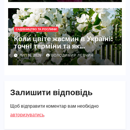
САДІВНИЦТВО ТА РОСЛИНИ
Коли цвіте жасмин в Україні:
точні терміни та як
забезпечити рясне цвітіння
ЛИП 16, 2026
ВОЛОДИМИР ЛЕВЧИН
Залишити відповідь
Щоб відправити коментар вам необхідно
авторизуватись
.