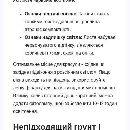
які листя червоніє або в’яне.
Ознаки нестачі світла:
Пагони стають
тонкими, листя дрібнішає, рослина
втрачає компактність.
Ознаки надлишку світла:
Листя набуває
червонуватого відтінку, з’являються
коричневі плями, схожі на опіки.
Оптимальне місце для красули – східне чи
західне підвіконня з розсіяним світлом. Якщо
вікна виходять на південь, використовуйте
легку фіранку для захисту від прямих променів.
Взимку, коли світловий день коротший, можна
додати фітолампу, щоб забезпечити 10–12 годин
освітлення.
Непідходящий грунт і