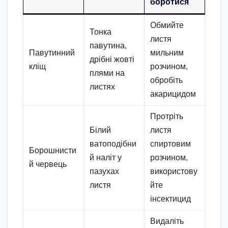
боротися
Обмийте
Тонка
листя
павутина,
Павутинний
мильним
дрібні жовті
кліщ
розчином,
плями на
обробіть
листях
акарицидом
Протріть
Білий
листя
ватоподібни
спиртовим
Борошнисти
й наліт у
розчином,
й червець
пазухах
використову
листя
йте
інсектицид
Видаліть