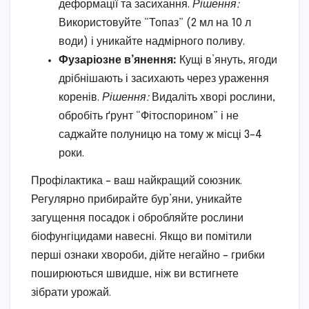
деформації та засихання.
Рішення:
Використовуйте “Топаз” (2 мл на 10 л
води) і уникайте надмірного поливу.
Фузаріозне в’янення:
Кущі в’януть, ягоди
дрібнішають і засихають через ураження
коренів.
Рішення:
Видаліть хворі рослини,
обробіть ґрунт “Фітоспорином” і не
саджайте полуницю на тому ж місці 3–4
роки.
Профілактика – ваш найкращий союзник.
Регулярно прибирайте бур’яни, уникайте
загущення посадок і обробляйте рослини
біофунгіцидами навесні. Якщо ви помітили
перші ознаки хвороби, дійте негайно – грибки
поширюються швидше, ніж ви встигнете
зібрати урожай.