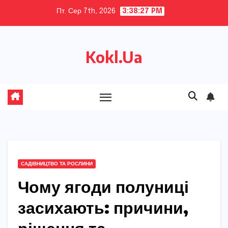
Skip
Пт. Сер 7th, 2026
3:38:28 PM
to
content
Kokl.Ua
САДІВНИЦТВО ТА РОСЛИНИ
Чому ягоди полуниці
засихають: причини,