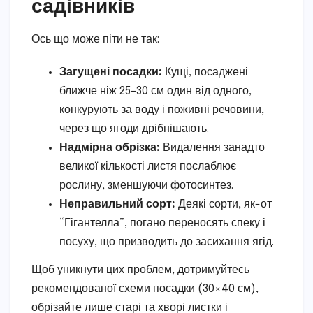
садівників
Ось що може піти не так:
Загущені посадки:
Кущі, посаджені
ближче ніж 25–30 см один від одного,
конкурують за воду і поживні речовини,
через що ягоди дрібнішають.
Надмірна обрізка:
Видалення занадто
великої кількості листя послаблює
рослину, зменшуючи фотосинтез.
Неправильний сорт:
Деякі сорти, як-от
“Гігантелла”, погано переносять спеку і
посуху, що призводить до засихання ягід.
Щоб уникнути цих проблем, дотримуйтесь
рекомендованої схеми посадки (30×40 см),
обрізайте лише старі та хворі листки і