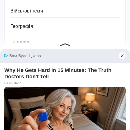
Військові теми
Географія
Гороскоп
Гуманітарні науки
Дієти та схуднення
Дім
Діти
Домашнє господарство