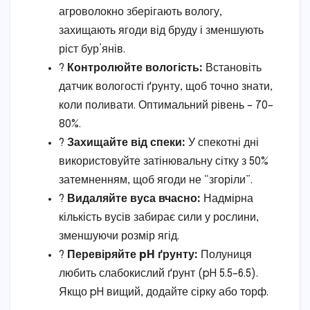
агроволокно зберігають вологу,
захищають ягоди від бруду і зменшують
ріст бур’янів.
?
Контролюйте вологість:
Встановіть
датчик вологості ґрунту, щоб точно знати,
коли поливати. Оптимальний рівень – 70–
80%.
?
Захищайте від спеки:
У спекотні дні
використовуйте затінювальну сітку з 50%
затемненням, щоб ягоди не “згоріли”.
?
Видаляйте вуса вчасно:
Надмірна
кількість вусів забирає сили у рослини,
зменшуючи розмір ягід.
?
Перевіряйте pH ґрунту:
Полуниця
любить слабокислий ґрунт (pH 5.5–6.5).
Якщо pH вищий, додайте сірку або торф.