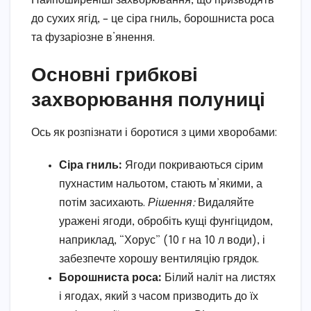
Найпоширеніші захворювання, що призводять
до сухих ягід, – це сіра гниль, борошниста роса
та фузаріозне в’янення.
Основні грибкові
захворювання полуниці
Ось як розпізнати і боротися з цими хворобами:
Сіра гниль:
Ягоди покриваються сірим
пухнастим нальотом, стають м’якими, а
потім засихають.
Рішення:
Видаляйте
уражені ягоди, обробіть кущі фунгіцидом,
наприклад, “Хорус” (10 г на 10 л води), і
забезпечте хорошу вентиляцію грядок.
Борошниста роса:
Білий наліт на листях
і ягодах, який з часом призводить до їх