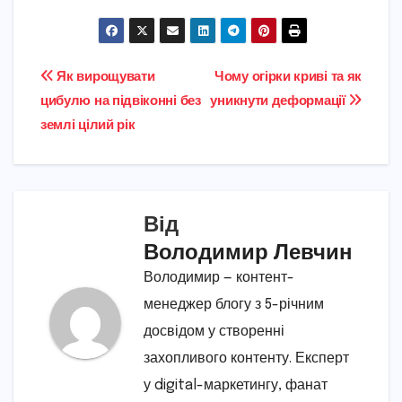
Навігація
Як вирощувати
Чому огірки криві та як
цибулю на підвіконні без
уникнути деформації
записів
землі цілий рік
Від
Володимир Левчин
Володимир — контент-
менеджер блогу з 5-річним
досвідом у створенні
захопливого контенту. Експерт
у digital-маркетингу, фанат