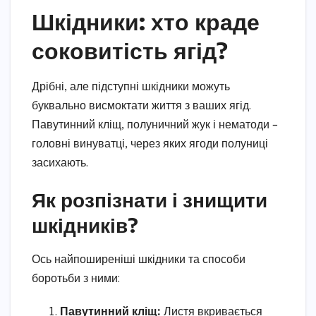
Шкідники: хто краде
соковитість ягід?
Дрібні, але підступні шкідники можуть
буквально висмоктати життя з ваших ягід.
Павутинний кліщ, полуничний жук і нематоди –
головні винуватці, через яких ягоди полуниці
засихають.
Як розпізнати і знищити
шкідників?
Ось найпоширеніші шкідники та способи
боротьби з ними:
Павутинний кліщ:
Листя вкривається