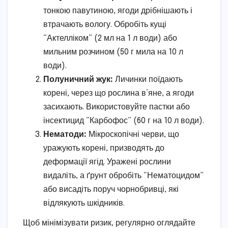
тонкою павутиною, ягоди дрібнішають і
втрачають вологу. Обробіть кущі
“Актелліком” (2 мл на 1 л води) або
мильним розчином (50 г мила на 10 л
води).
Полуничний жук:
Личинки поїдають
корені, через що рослина в’яне, а ягоди
засихають. Використовуйте пастки або
інсектицид “Карбофос” (60 г на 10 л води).
Нематоди:
Мікроскопічні черви, що
уражують корені, призводять до
деформації ягід. Уражені рослини
видаліть, а ґрунт обробіть “Нематоцидом”
або висадіть поруч чорнобривці, які
відлякують шкідників.
Щоб мінімізувати ризик, регулярно оглядайте