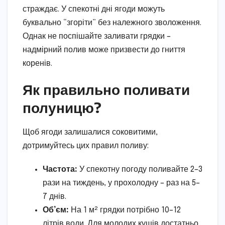
страждає. У спекотні дні ягоди можуть
буквально “згоріти” без належного зволоження.
Однак не поспішайте заливати грядки –
надмірний полив може призвести до гниття
коренів.
Як правильно поливати
полуницю?
Щоб ягоди залишалися соковитими,
дотримуйтесь цих правил поливу:
Частота:
У спекотну погоду поливайте 2–3
рази на тиждень, у прохолодну – раз на 5–
7 днів.
Об’єм:
На 1 м² грядки потрібно 10–12
літрів води. Для молодих кущів достатньо