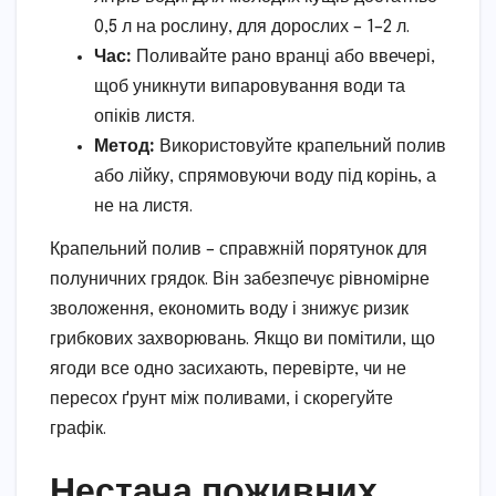
0,5 л на рослину, для дорослих – 1–2 л.
Час:
Поливайте рано вранці або ввечері,
щоб уникнути випаровування води та
опіків листя.
Метод:
Використовуйте крапельний полив
або лійку, спрямовуючи воду під корінь, а
не на листя.
Крапельний полив – справжній порятунок для
полуничних грядок. Він забезпечує рівномірне
зволоження, економить воду і знижує ризик
грибкових захворювань. Якщо ви помітили, що
ягоди все одно засихають, перевірте, чи не
пересох ґрунт між поливами, і скорегуйте
графік.
Нестача поживних