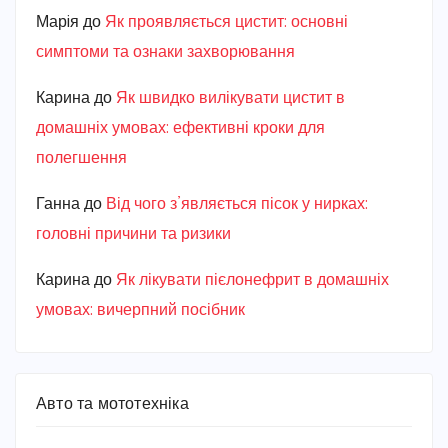
Марiя
до
Як проявляється цистит: основні
симптоми та ознаки захворювання
Карина
до
Як швидко вилікувати цистит в
домашніх умовах: ефективні кроки для
полегшення
Ганна
до
Від чого з’являється пісок у нирках:
головні причини та ризики
Карина
до
Як лікувати пієлонефрит в домашніх
умовах: вичерпний посібник
Авто та мототехніка