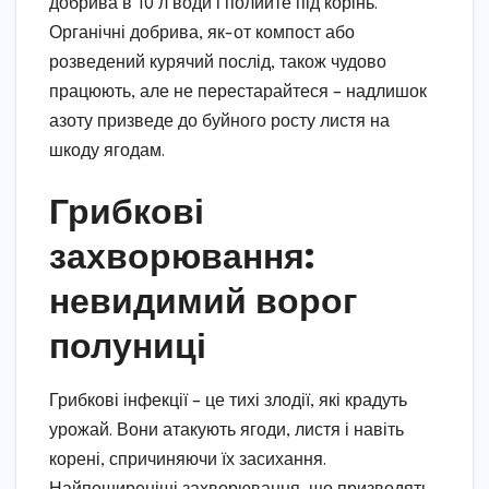
добрива в 10 л води і полийте під корінь.
Органічні добрива, як-от компост або
розведений курячий послід, також чудово
працюють, але не перестарайтеся – надлишок
азоту призведе до буйного росту листя на
шкоду ягодам.
Грибкові
захворювання:
невидимий ворог
полуниці
Грибкові інфекції – це тихі злодії, які крадуть
урожай. Вони атакують ягоди, листя і навіть
корені, спричиняючи їх засихання.