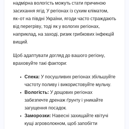
надмірна вологість можуть стати причиною
засихання ягід. У регіонах із сухим кліматом,
як-от на півдні України, ягоди часто страждають
від перегріву, тоді як у вологих регіонах,
наприклад, на заході, ризик грибкових інфекцій
вищий.
Щоб адаптувати догляд до вашого регіону,
враховуйте такі фактори:
Спека:
У посушливих регіонах збільшуйте
частоту поливу і використовуйте мульчу.
Вологість:
У дощових регіонах
забезпечте дренаж ґрунту і уникайте
загущення посадок.
Заморозки:
Навесні захищайте квітучі
кущі агроволокном, щоб запобігти