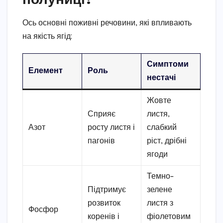
Ось основні поживні речовини, які впливають
на якість ягід:
Симптоми
Елемент
Роль
нестачі
Жовте
Сприяє
листя,
Азот
росту листя і
слабкий
пагонів
ріст, дрібні
ягоди
Темно-
Підтримує
зелене
розвиток
листя з
Фосфор
коренів і
фіолетовим