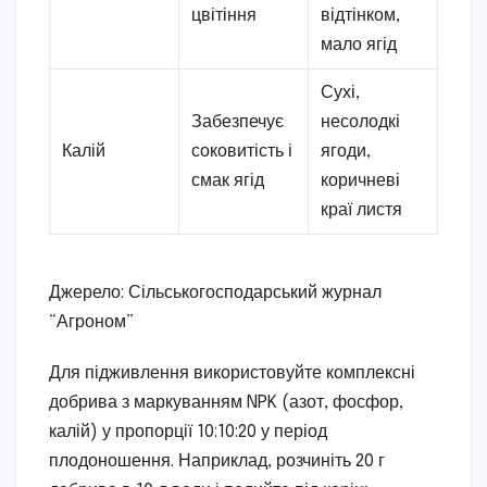
цвітіння
відтінком,
мало ягід
Сухі,
Забезпечує
несолодкі
Калій
соковитість і
ягоди,
смак ягід
коричневі
краї листя
Джерело: Сільськогосподарський журнал
“Агроном”
Для підживлення використовуйте комплексні
добрива з маркуванням NPK (азот, фосфор,
калій) у пропорції 10:10:20 у період
плодоношення. Наприклад, розчиніть 20 г