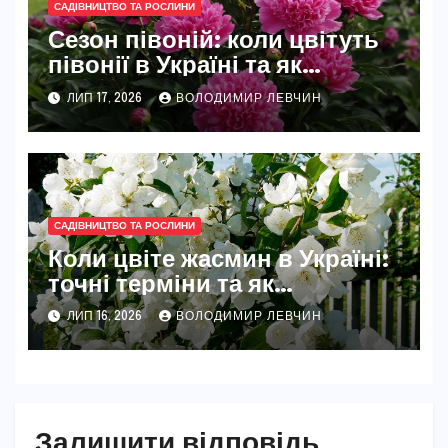
САДІВНИЦТВО ТА РОСЛИНИ
Сезон півоній: коли цвітуть
півонії в Україні та як
розкрити їхню повну красу
ЛИП 17, 2026
ВОЛОДИМИР ЛЕВЧИН
САДІВНИЦТВО ТА РОСЛИНИ
Коли цвіте жасмин в Україні:
точні терміни та як
забезпечити рясне цвітіння
ЛИП 16, 2026
ВОЛОДИМИР ЛЕВЧИН
Залишити відповідь