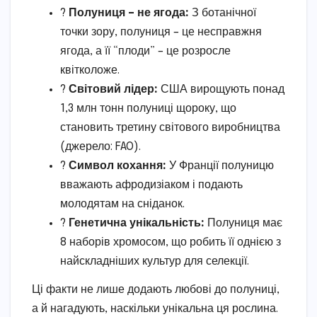
?
Полуниця – не ягода:
З ботанічної
точки зору, полуниця – це несправжня
ягода, а її “плоди” – це розросле
квітколоже.
?
Світовий лідер:
США вирощують понад
1,3 млн тонн полуниці щороку, що
становить третину світового виробництва
(джерело: FAO).
?
Символ кохання:
У Франції полуницю
вважають афродизіаком і подають
молодятам на сніданок.
?
Генетична унікальність:
Полуниця має
8 наборів хромосом, що робить її однією з
найскладніших культур для селекції.
Ці факти не лише додають любові до полуниці,
а й нагадують, наскільки унікальна ця рослина.