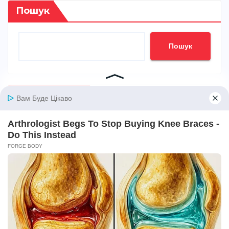
Пошук
Пошук
Недавні записи
Що таке фріланс у 2026 році: свобода,
відповідальність і реальні можливості
Коли закон набирає чинності в Україні
Скільки районів в Україні: повна картина
сучасного поділу