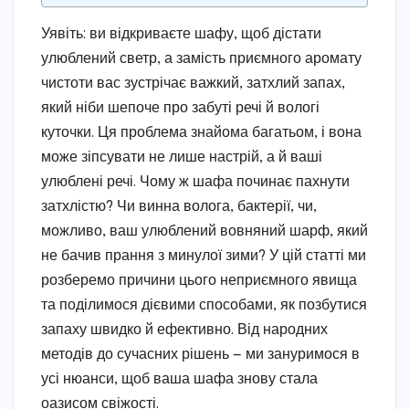
Уявіть: ви відкриваєте шафу, щоб дістати
улюблений светр, а замість приємного аромату
чистоти вас зустрічає важкий, затхлий запах,
який ніби шепоче про забуті речі й вологі
куточки. Ця проблема знайома багатьом, і вона
може зіпсувати не лише настрій, а й ваші
улюблені речі. Чому ж шафа починає пахнути
затхлістю? Чи винна волога, бактерії, чи,
можливо, ваш улюблений вовняний шарф, який
не бачив прання з минулої зими? У цій статті ми
розберемо причини цього неприємного явища
та поділимося дієвими способами, як позбутися
запаху швидко й ефективно. Від народних
методів до сучасних рішень — ми зануримося в
усі нюанси, щоб ваша шафа знову стала
оазисом свіжості.