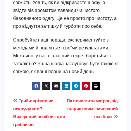
свіжість. Уявіть, як ви відкриваєте шафу, а
звідти віє ароматом лаванди чи чистого
бавовняного одягу. Це не просто про чистоту, а
про відчуття затишку й турботи про себе.
Спробуйте наші поради, експериментуйте з
методами й поділіться своїми результатами.
Можливо, у вас є власний секрет боротьби із
затхлістю? Ваша шафа заслуговує бути такою ж
свіжою, як ваші плани на новий день!
Навігація
Гриби: зрізати чи
Як почистити матрац від
викручувати?
старих плям: вичерпний
записів
Вичерпний посібник для
посібник
грибників