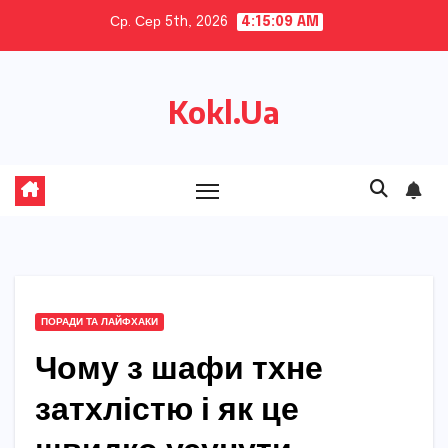
Skip
Ср. Сер 5th, 2026
4:15:10 AM
to
content
Kokl.Ua
ПОРАДИ ТА ЛАЙФХАКИ
Чому з шафи тхне
затхлістю і як це