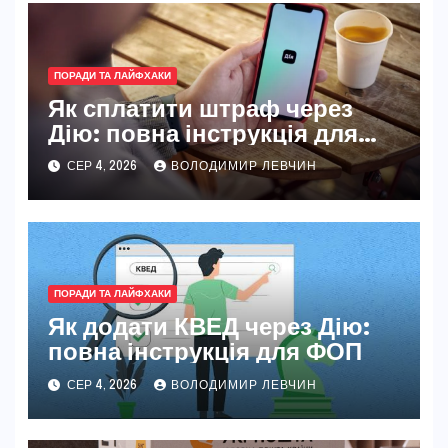
ПОРАДИ ТА ЛАЙФХАКИ
Як сплатити штраф через
Дію: повна інструкція для
новачків і досвідчених
СЕР 4, 2026
ВОЛОДИМИР ЛЕВЧИН
ПОРАДИ ТА ЛАЙФХАКИ
Як додати КВЕД через Дію:
повна інструкція для ФОП
СЕР 4, 2026
ВОЛОДИМИР ЛЕВЧИН