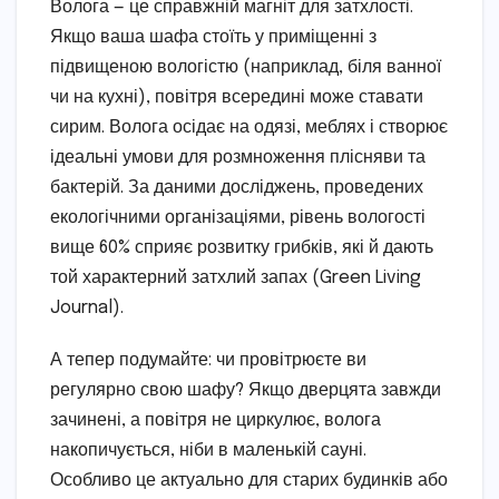
Волога — це справжній магніт для затхлості.
Якщо ваша шафа стоїть у приміщенні з
підвищеною вологістю (наприклад, біля ванної
чи на кухні), повітря всередині може ставати
сирим. Волога осідає на одязі, меблях і створює
ідеальні умови для розмноження плісняви та
бактерій. За даними досліджень, проведених
екологічними організаціями, рівень вологості
вище 60% сприяє розвитку грибків, які й дають
той характерний затхлий запах (Green Living
Journal).
А тепер подумайте: чи провітрюєте ви
регулярно свою шафу? Якщо дверцята завжди
зачинені, а повітря не циркулює, волога
накопичується, ніби в маленькій сауні.
Особливо це актуально для старих будинків або