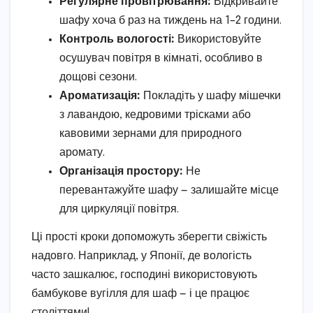
Регулярне провітрювання:
Відкривайте
шафу хоча б раз на тиждень на 1–2 години.
Контроль вологості:
Використовуйте
осушувач повітря в кімнаті, особливо в
дощові сезони.
Ароматизація:
Покладіть у шафу мішечки
з лавандою, кедровими трісками або
кавовими зернами для природного
аромату.
Організація простору:
Не
перевантажуйте шафу — залишайте місце
для циркуляції повітря.
Ці прості кроки допоможуть зберегти свіжість
надовго. Наприклад, у Японії, де вологість
часто зашкалює, господині використовують
бамбукове вугілля для шаф — і це працює
століттями!