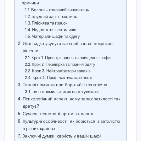
причини
Волога — головний винуватець
Брудний одяг і текстиль
Пліснява та грибок
Недостатня вентиляція
Матеріали шафи та одягу
Як швидко усунути затхлий запах: покрокові
рішення
Крок 1: Провітрювання та очищення шафи
Крок 2: Перевірка та прання одягу
Крок 3: Нейтралізатори запахів
Крок 4: Профілактика затхлості
Типові помилки при боротьбі із затхлістю
Типові помилки, яких варто уникати
Психологічний аспект: чому запах затхлості так
дратує?
Сучасні технології проти затхлості
Культурні особливості: як борються із затхлістю
в різних країнах
Заключні думки: свіжість у вашій шафі