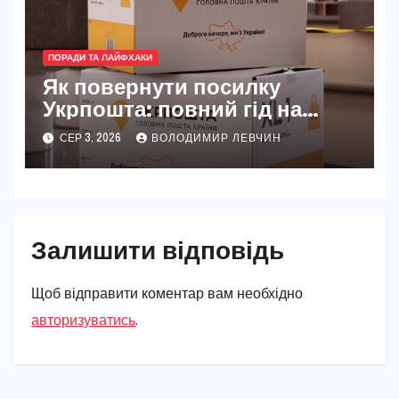
ПОРАДИ ТА ЛАЙФХАКИ
Як повернути посилку
Укрпошта: повний гід на
2026 рік
СЕР 3, 2026
ВОЛОДИМИР ЛЕВЧИН
Залишити відповідь
Щоб відправити коментар вам необхідно
авторизуватись
.