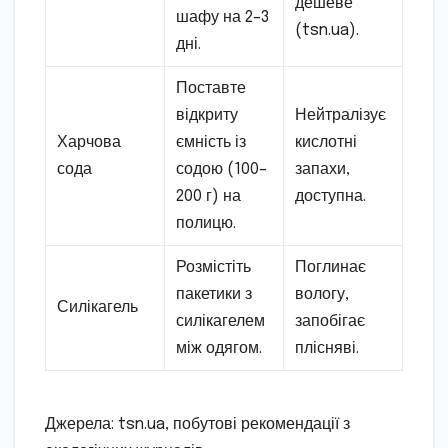
дешеве
шафу на 2–3
(tsn.ua).
дні.
Поставте
відкриту
Нейтралізує
Харчова
ємність із
кислотні
сода
содою (100–
запахи,
200 г) на
доступна.
полицю.
Розмістіть
Поглинає
пакетики з
вологу,
Силікагель
силікагелем
запобігає
між одягом.
плісняві.
Джерела: tsn.ua, побутові рекомендації з