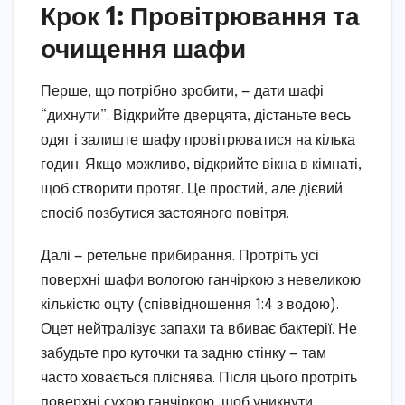
Крок 1: Провітрювання та
очищення шафи
Перше, що потрібно зробити, — дати шафі
“дихнути”. Відкрийте дверцята, дістаньте весь
одяг і залиште шафу провітрюватися на кілька
годин. Якщо можливо, відкрийте вікна в кімнаті,
щоб створити протяг. Це простий, але дієвий
спосіб позбутися застояного повітря.
Далі — ретельне прибирання. Протріть усі
поверхні шафи вологою ганчіркою з невеликою
кількістю оцту (співвідношення 1:4 з водою).
Оцет нейтралізує запахи та вбиває бактерії. Не
забудьте про куточки та задню стінку — там
часто ховається пліснява. Після цього протріть
поверхні сухою ганчіркою, щоб уникнути