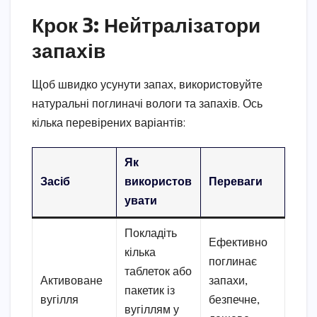
Крок 3: Нейтралізатори
запахів
Щоб швидко усунути запах, використовуйте
натуральні поглиначі вологи та запахів. Ось
кілька перевірених варіантів:
Як
Засіб
використов
Переваги
увати
Покладіть
Ефективно
кілька
поглинає
таблеток або
Активоване
запахи,
пакетик із
вугілля
безпечне,
вугіллям у