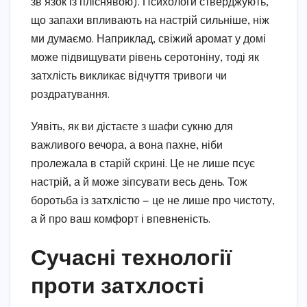
зв’язок із пліснявою). Психологи стверджують,
що запахи впливають на настрій сильніше, ніж
ми думаємо. Наприклад, свіжий аромат у домі
може підвищувати рівень серотоніну, тоді як
затхлість викликає відчуття тривоги чи
роздратування.
Уявіть, як ви дістаєте з шафи сукню для
важливого вечора, а вона пахне, ніби
пролежала в старій скрині. Це не лише псує
настрій, а й може зіпсувати весь день. Тож
боротьба із затхлістю — це не лише про чистоту,
а й про ваш комфорт і впевненість.
Сучасні технології
проти затхлості