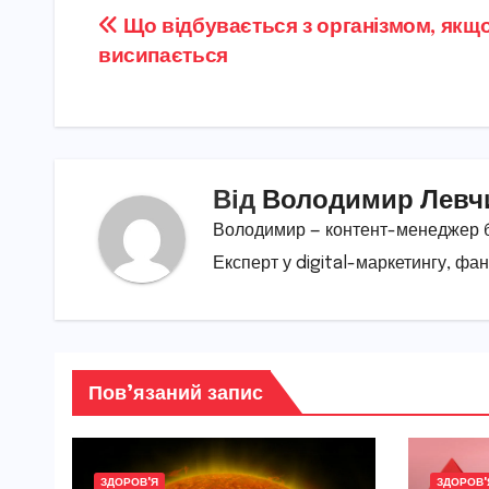
Навігація
Що відбувається з організмом, якщо
висипається
записів
Від
Володимир Левч
Володимир — контент-менеджер бл
Експерт у digital-маркетингу, фан
Пов’язаний запис
ЗДОРОВ'Я
ЗДОРОВ'