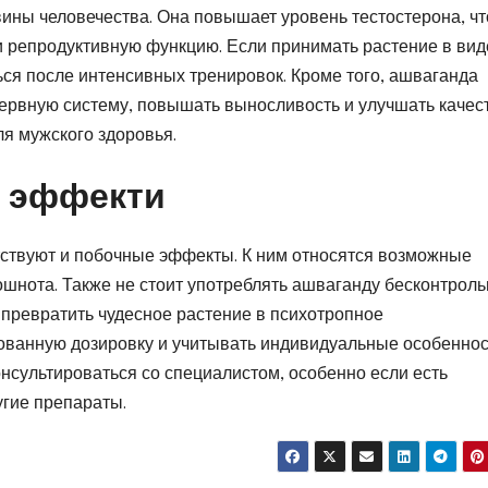
ины человечества. Она повышает уровень тестостерона, чт
и репродуктивную функцию. Если принимать растение в вид
ся после интенсивных тренировок. Кроме того, ашваганда
нервную систему, повышать выносливость и улучшать качес
ля мужского здоровья.
 эффекти
тствуют и побочные эффекты. К ним относятся возможные
шнота. Также не стоит употреблять ашваганду бесконтроль
превратить чудесное растение в психотропное
ованную дозировку и учитывать индивидуальные особенно
нсультироваться со специалистом, особенно если есть
гие препараты.