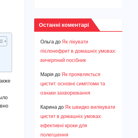
Останні коментарі
Ольга
до
Як лікувати
пієлонефрит в домашніх умовах:
вичерпний посібник
Марiя
до
Як проявляється
также
цистит: основні симптоми та
ознаки захворювання
было
ивно
Карина
до
Як швидко вилікувати
цистит в домашніх умовах:
ефективні кроки для
полегшення