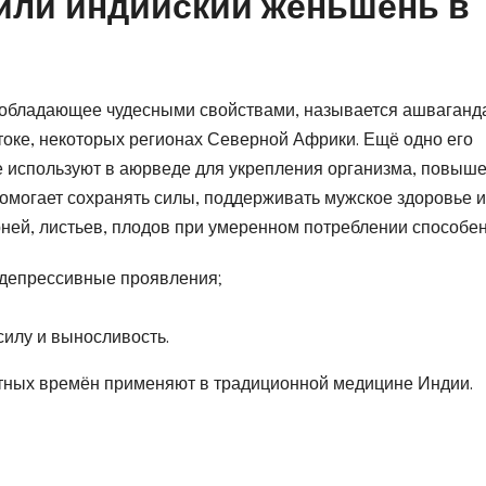
 или индийский женьшень в
 обладающее чудесными свойствами, называется ашваганд
токе, некоторых регионах Северной Африки. Ещё одно его
е используют в аюрведе для укрепления организма, повыш
 помогает сохранять силы, поддерживать мужское здоровье и
рней, листьев, плодов при умеренном потреблении способен
 депрессивные проявления;
силу и выносливость.
ятных времён применяют в традиционной медицине Индии.