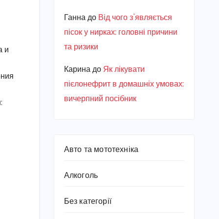
Ганна
до
Від чого з’являється
пісок у нирках: головні причини
та ризики
а и
Карина
до
Як лікувати
ения
пієлонефрит в домашніх умовах:
вичерпний посібник
:
Авто та мототехніка
Алкоголь
Без категорії