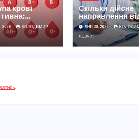
упа крові
Скільки дійсне
тивна:
направлення ві
бливості
сімейного лікар
, 2026
ВОЛОДИМИР
ЛИП 30, 2026
ВОЛОДИ
існого типу
Н
ЛЕВЧИН
ватись
.