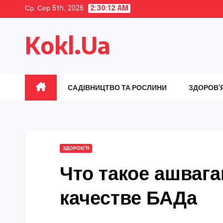
Skip
Ср. Сер 5th, 2026
2:30:13 AM
to
Kokl.Ua
content
САДІВНИЦТВО ТА РОСЛИНИ
ЗДОРОВ’
ЗДОРОВ'Я
Что такое ашвага
качестве БАДа