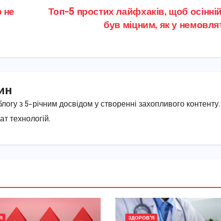
 не
Топ-5 простих лайфхаків, щоб осінні
був міцним, як у немовл
ин
огу з 5-річним досвідом у створенні захопливого контенту.
ат технологій.
Я
ЗДОРОВ'Я