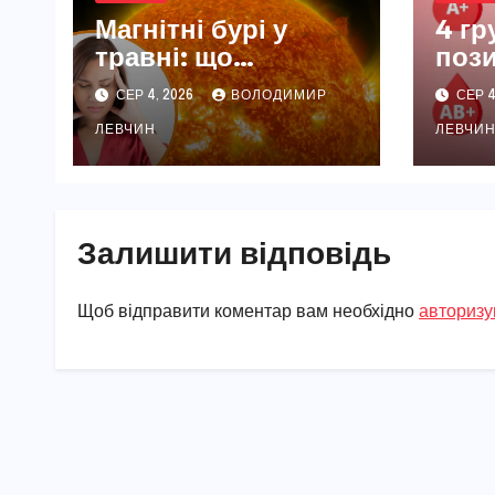
Магнітні бурі у
4 гр
травні: що
пози
відбувається з
осо
СЕР 4, 2026
ВОЛОДИМИР
СЕР 4
Землею і нашим
рідк
самопочуттям
ЛЕВЧИН
ЛЕВЧИ
Залишити відповідь
Щоб відправити коментар вам необхідно
авторизу