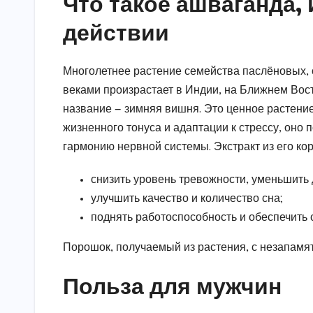
Что такое ашваганда,
действии
Многолетнее растение семейства паслёновых,
веками произрастает в Индии, на Ближнем Вос
название — зимняя вишня. Это ценное растени
жизненного тонуса и адаптации к стрессу, оно
гармонию нервной системы. Экстракт из его ко
снизить уровень тревожности, уменьшить
улучшить качество и количество сна;
поднять работоспособность и обеспечить 
Порошок, получаемый из растения, с незапам
Польза для мужчин