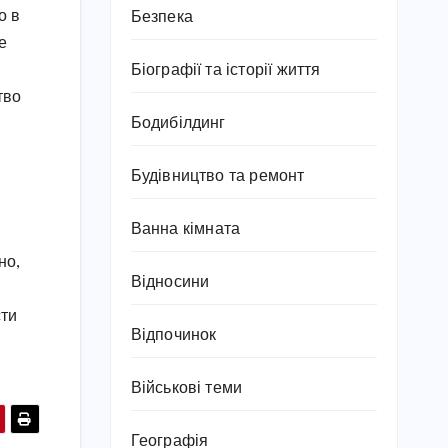
о в
Безпека
е
Біографії та історії життя
тво
Бодибілдинг
Будівництво та ремонт
Ванна кімната
но,
Відносини
сти
Відпочинок
Військові теми
Географія