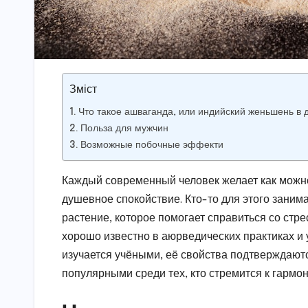
Зміст
Что такое ашваганда, или индийский женьшень в 
Польза для мужчин
Возможные побочные эффекти
Каждый современный человек желает как можно 
душевное спокойствие. Кто-то для этого занима
растение, которое помогает справиться со стр
хорошо известно в аюрведических практиках и
изучается учёными, её свойства подтверждаютс
популярными среди тех, кто стремится к гармон