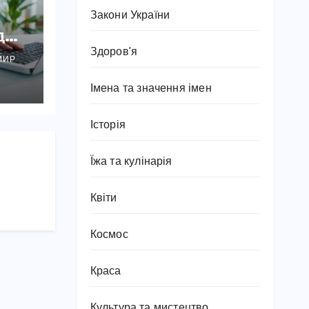
Закони України
д
я
Здоров'я
МИР
Імена та значення імен
Історія
Їжа та кулінарія
Квіти
Космос
Краса
Культура та мистецтво