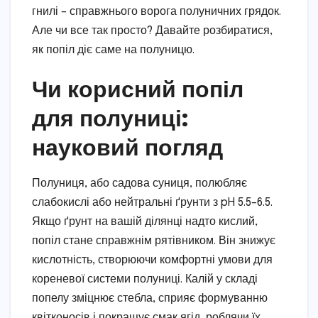
гнилі – справжнього ворога полуничних грядок.
Але чи все так просто? Давайте розбиратися,
як попіл діє саме на полуницю.
Чи корисний попіл
для полуниці:
науковий погляд
Полуниця, або садова суниця, полюбляє
слабокислі або нейтральні ґрунти з pH 5.5–6.5.
Якщо ґрунт на вашій ділянці надто кислий,
попіл стане справжнім рятівником. Він знижує
кислотність, створюючи комфортні умови для
кореневої системи полуниці. Калій у складі
попелу зміцнює стебла, сприяє формуванню
квітконосів і покращує смак ягід, роблячи їх