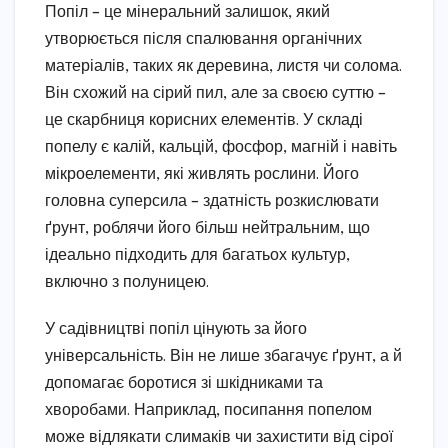
Попіл – це мінеральний залишок, який
утворюється після спалювання органічних
матеріалів, таких як деревина, листя чи солома.
Він схожий на сірий пил, але за своєю суттю –
це скарбниця корисних елементів. У складі
попелу є калій, кальцій, фосфор, магній і навіть
мікроелементи, які живлять рослини. Його
головна суперсила – здатність розкислювати
ґрунт, роблячи його більш нейтральним, що
ідеально підходить для багатьох культур,
включно з полуницею.
У садівництві попіл цінують за його
універсальність. Він не лише збагачує ґрунт, а й
допомагає боротися зі шкідниками та
хворобами. Наприклад, посипання попелом
може відлякати слимаків чи захистити від сірої