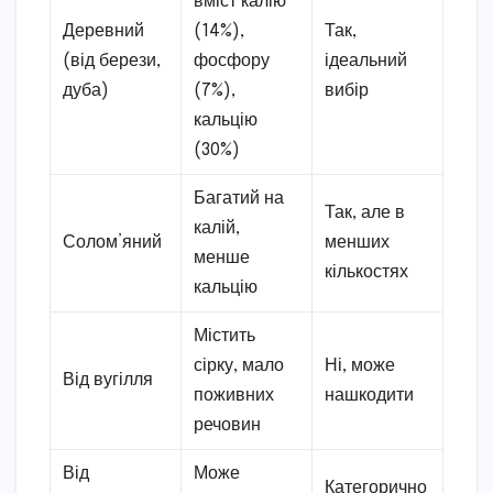
вміст калію
Деревний
(14%),
Так,
(від берези,
фосфору
ідеальний
дуба)
(7%),
вибір
кальцію
(30%)
Багатий на
Так, але в
калій,
Солом’яний
менших
менше
кількостях
кальцію
Містить
сірку, мало
Ні, може
Від вугілля
поживних
нашкодити
речовин
Від
Може
Категорично