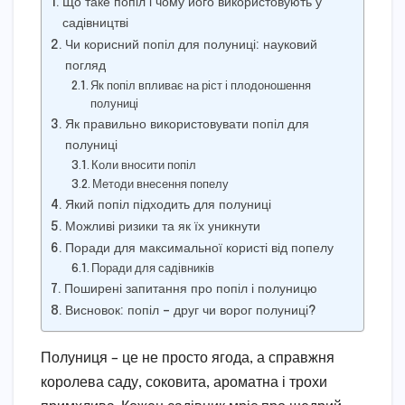
Що таке попіл і чому його використовують у
садівництві
Чи корисний попіл для полуниці: науковий
погляд
Як попіл впливає на ріст і плодоношення
полуниці
Як правильно використовувати попіл для
полуниці
Коли вносити попіл
Методи внесення попелу
Який попіл підходить для полуниці
Можливі ризики та як їх уникнути
Поради для максимальної користі від попелу
Поради для садівників
Поширені запитання про попіл і полуницю
Висновок: попіл – друг чи ворог полуниці?
Полуниця – це не просто ягода, а справжня
королева саду, соковита, ароматна і трохи