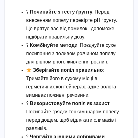
?
Починайте з тесту ґрунту
: Перед
внесенням попелу перевірте pH ґрунту.
Це врятує вас від помилок і допоможе
підібрати правильну дозу.
?
Комбінуйте методи
: Поєднуйте сухе
посипання з поливом розчином попелу
для рівномірного живлення рослин.
Зберігайте попіл правильно
:
Тримайте його в сухому місці в
герметичних контейнерах, адже волога
вимиває поживні речовини.
?️
Використовуйте попіл як захист
:
Посипайте грядки тонким шаром попелу
перед дощем, щоб відлякати слимаків і
равликів.
?
Чергуйте з іншими добривами
: