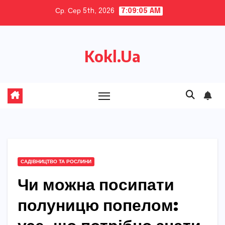
Skip
Ср. Сер 5th, 2026
7:09:07 AM
to
content
Kokl.Ua
САДІВНИЦТВО ТА РОСЛИНИ
Чи можна посипати
полуницю попелом: