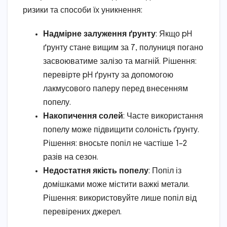
ризики та способи їх уникнення:
Надмірне залуження ґрунту
: Якщо pH
ґрунту стане вищим за 7, полуниця погано
засвоюватиме залізо та магній. Рішення:
перевірте pH ґрунту за допомогою
лакмусового паперу перед внесенням
попелу.
Накопичення солей
: Часте використання
попелу може підвищити солоність ґрунту.
Рішення: вносьте попіл не частіше 1–2
разів на сезон.
Недостатня якість попелу
: Попіл із
домішками може містити важкі метали.
Рішення: використовуйте лише попіл від
перевірених джерел.