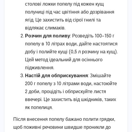
столові ложки попелу під кожен кущ
полуниці під час цвітіння або дозрівання
ягід. Це захистить від сірої гнилі та
відлякає слимаків.
Розчин для поливу
: Розведіть 100–150 г
попелу в 10 літрах води, дайте настоятися
добу і полийте кущі (0,5 л розчину на кущ).
Цей метод ідеальний для осіннього
підживлення.
Настій для обприскування
: Змішайте
200 г попелу з 10 літрами води, настоюйте
2 доби, процідіть і обприскуйте листя
ввечері. Це захистить від шкідників, таких
як попелиця.
Після внесення попелу бажано полити грядки,
щоб поживні речовини швидше проникли до