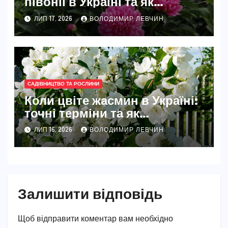
півонії в Україні та як
розкрити їхню повну красу
ЛИП 17, 2026
ВОЛОДИМИР ЛЕВЧИН
САДІВНИЦТВО ТА РОСЛИНИ
Коли цвіте жасмин в Україні:
точні терміни та як
забезпечити рясне цвітіння
ЛИП 16, 2026
ВОЛОДИМИР ЛЕВЧИН
Залишити відповідь
Щоб відправити коментар вам необхідно