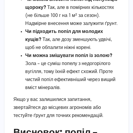
щороку?
Так, але в помірних кількостях
(не більше 100 г на 1 м² за сезон).
Надмірне внесення може залужити ґрунт.
Чи підходить попіл для молодих
кущів?
Так, але дозу зменшують удвічі,
щоб не обпалити ніжні корені.
Чи можна змішувати попіл із золою?
Зола – це суміш попелу з недогорілого
вугілля, тому їхній ефект схожий. Проте
чистий попіл ефективніший через вищий
вміст мінералів.
Якщо у вас залишилися запитання,
звертайтеся до місцевих агрономів або
тестуйте ґрунт для точних рекомендацій.
Висновок: попіл –