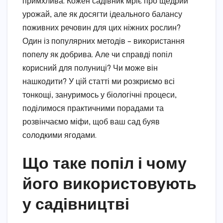
примхлива. Кожен садівник мріє про щедрий
урожай, але як досягти ідеального балансу
поживних речовин для цих ніжних рослин?
Один із популярних методів – використання
попелу як добрива. Але чи справді попіл
корисний для полуниці? Чи може він
нашкодити? У цій статті ми розкриємо всі
тонкощі, зануримось у біологічні процеси,
поділимося практичними порадами та
розвінчаємо міфи, щоб ваш сад буяв
солодкими ягодами.
Що таке попіл і чому
його використовують
у садівництві