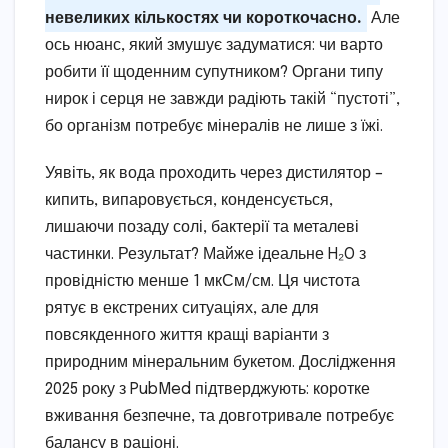
невеликих кількостях чи короткочасно.
Але
ось нюанс, який змушує задуматися: чи варто
робити її щоденним супутником? Органи типу
нирок і серця не завжди радіють такій “пустоті”,
бо організм потребує мінералів не лише з їжі.
Уявіть, як вода проходить через дистилятор –
кипить, випаровується, конденсується,
лишаючи позаду солі, бактерії та металеві
частинки. Результат? Майже ідеальне H₂O з
провідністю менше 1 мкСм/см. Ця чистота
рятує в екстрених ситуаціях, але для
повсякденного життя кращі варіанти з
природним мінеральним букетом. Дослідження
2025 року з PubMed підтверджують: коротке
вживання безпечне, та довготривале потребує
балансу в раціоні.