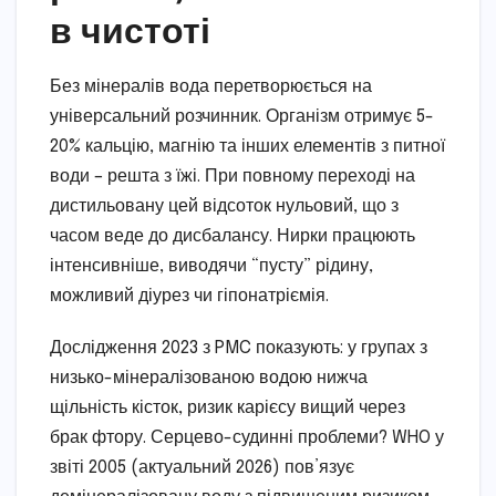
в чистоті
Без мінералів вода перетворюється на
універсальний розчинник. Організм отримує 5-
20% кальцію, магнію та інших елементів з питної
води – решта з їжі. При повному переході на
дистильовану цей відсоток нульовий, що з
часом веде до дисбалансу. Нирки працюють
інтенсивніше, виводячи “пусту” рідину,
можливий діурез чи гіпонатріємія.
Дослідження 2023 з PMC показують: у групах з
низько-мінералізованою водою нижча
щільність кісток, ризик карієсу вищий через
брак фтору. Серцево-судинні проблеми? WHO у
звіті 2005 (актуальний 2026) пов’язує