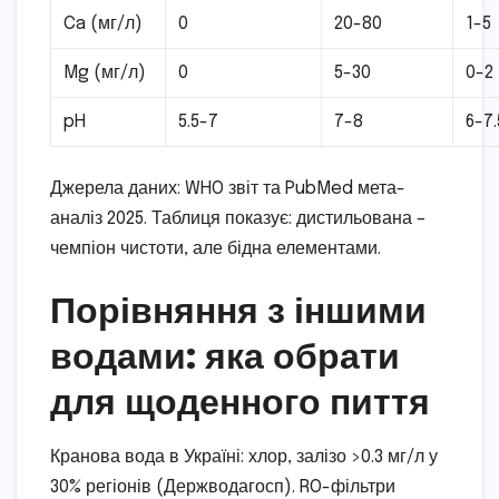
Ca (мг/л)
0
20-80
1-5
Mg (мг/л)
0
5-30
0-2
pH
5.5-7
7-8
6-7.
Джерела даних: WHO звіт та PubMed мета-
аналіз 2025. Таблиця показує: дистильована –
чемпіон чистоти, але бідна елементами.
Порівняння з іншими
водами: яка обрати
для щоденного пиття
Кранова вода в Україні: хлор, залізо >0.3 мг/л у
30% регіонів (Держводагосп). RO-фільтри