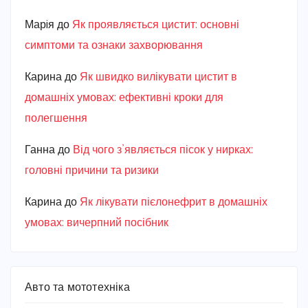
Марiя
до
Як проявляється цистит: основні
симптоми та ознаки захворювання
Карина
до
Як швидко вилікувати цистит в
домашніх умовах: ефективні кроки для
полегшення
Ганна
до
Від чого з’являється пісок у нирках:
головні причини та ризики
Карина
до
Як лікувати пієлонефрит в домашніх
умовах: вичерпний посібник
Авто та мототехніка