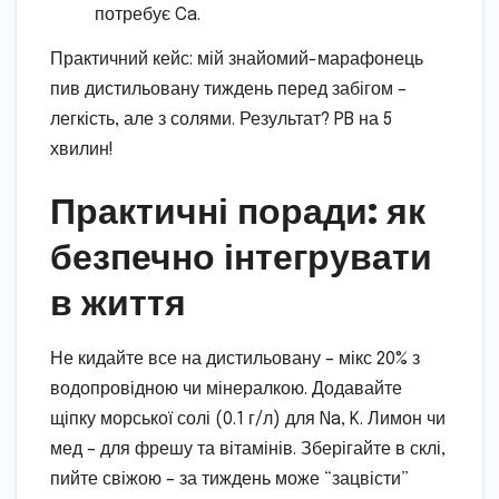
потребує Ca.
Практичний кейс: мій знайомий-марафонець
пив дистильовану тиждень перед забігом –
легкість, але з солями. Результат? PB на 5
хвилин!
Практичні поради: як
безпечно інтегрувати
в життя
Не кидайте все на дистильовану – мікс 20% з
водопровідною чи мінералкою. Додавайте
щіпку морської солі (0.1 г/л) для Na, K. Лимон чи
мед – для фрешу та вітамінів. Зберігайте в склі,
пийте свіжою – за тиждень може “зацвісти”