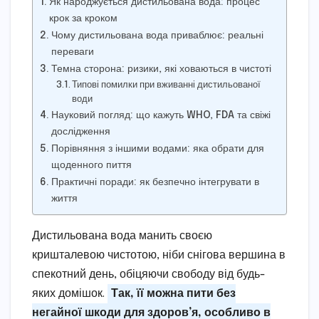
Як народжується дистильована вода: процес
крок за кроком
Чому дистильована вода приваблює: реальні
переваги
Темна сторона: ризики, які ховаються в чистоті
Типові помилки при вживанні дистильованої
води
Науковий погляд: що кажуть WHO, FDA та свіжі
дослідження
Порівняння з іншими водами: яка обрати для
щоденного пиття
Практичні поради: як безпечно інтегрувати в
життя
Дистильована вода манить своєю
кришталевою чистотою, ніби снігова вершина в
спекотний день, обіцяючи свободу від будь-
яких домішок.
Так, її можна пити без
негайної шкоди для здоров’я, особливо в