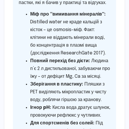
пастки, які я бачив у практиці та відгуках.
Міф про “вимивання мінералів”:
Distilled water не краде кальцій з
кісток – це osmosis-міф. Факт:
клітини не віддають мінерали воді,
бо концентрація в плазмі вища
(дослідження ResearchGate 2017).
Повний перехід без дієти:
Людина
п’є 2 л дистильованої, забуваючи про
їжу – от дефіцит Mg, Ca за місяці.
Зберігання в пластику:
Пляшки з
PET виділяють мікропластик у чисту
воду, роблячи гіршою за кранову.
Ігнор pH:
Кисла вода дратує шлунок,
провокуючи рефлюкс у чутливих.
Для спортсменів без солей:
Під