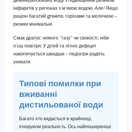
демінералізовану воду з підвищеним ризиком
інфарктів у регіонах з м’якою водою.
Але!
Якщо
раціон багатий greens, горіхами та молочкою –
ризики мінімальні.
Смак дратує: ніякого “газу” чи свіжості, ніби
п’єш повітря. У дітей та літніх дефіцит
накопичується швидше – педіатри радять
уникати.
Типові помилки при
вживанні
дистильованої води
Багато хто кидається в крайнощі,
ігноруючи реальність. Ось найпоширеніші