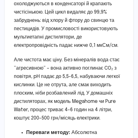
охолоджуються в конденсаторі й крапають
чистісінькою. Цей цикл видаляє до 99,9%
забруднень: від хлору й фтору до свинцю та
пестицидів. У промисловості використовують
мультиетапні дистилятори, де
електропровідність падає нижче 0,1 мкСм/см.
Але чистота має ціну. Без мінералів вода стає
“агресивною” – вона активно поглинає CO₂ з
повітря, pH падає до 5,5-6,5, набуваючи легкої
кислинки. Це не отрута, але смак виходить
плоским, ніби розбавлений лід. У домашніх
дистиляторах, як модель Megahome чи Pure
Water, процес триває 4-6 годин на 4 літри,
коштує 200-500 грн/місяць електрики.
Переваги методу:
Абсолютна