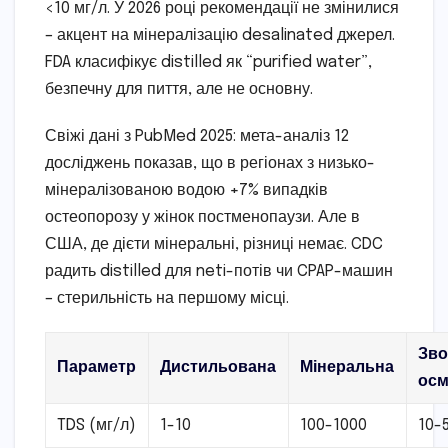
<10 мг/л. У 2026 році рекомендації не змінилися
– акцент на мінералізацію desalinated джерел.
FDA класифікує distilled як “purified water”,
безпечну для пиття, але не основну.
Свіжі дані з PubMed 2025: мета-аналіз 12
досліджень показав, що в регіонах з низько-
мінералізованою водою +7% випадків
остеопорозу у жінок постменопаузи. Але в
США, де дієти мінеральні, різниці немає. CDC
радить distilled для neti-потів чи CPAP-машин
– стерильність на першому місці.
Зво
Параметр
Дистильована
Мінеральна
ос
TDS (мг/л)
1-10
100-1000
10-