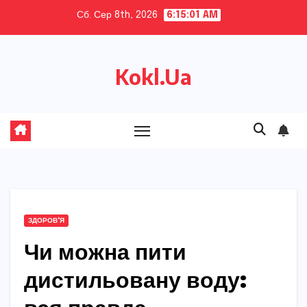
Skip
Сб. Сер 8th, 2026
6:15:02 AM
to
content
Kokl.Ua
ЗДОРОВ'Я
Чи можна пити
дистильовану воду: