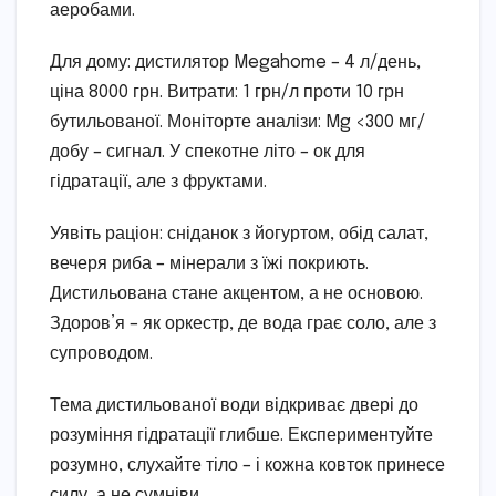
аеробами.
Для дому: дистилятор Megahome – 4 л/день,
ціна 8000 грн. Витрати: 1 грн/л проти 10 грн
бутильованої. Моніторте аналізи: Mg <300 мг/
добу – сигнал. У спекотне літо – ок для
гідратації, але з фруктами.
Уявіть раціон: сніданок з йогуртом, обід салат,
вечеря риба – мінерали з їжі покриють.
Дистильована стане акцентом, а не основою.
Здоров’я – як оркестр, де вода грає соло, але з
супроводом.
Тема дистильованої води відкриває двері до
розуміння гідратації глибше. Експериментуйте
розумно, слухайте тіло – і кожна ковток принесе
силу, а не сумніви.