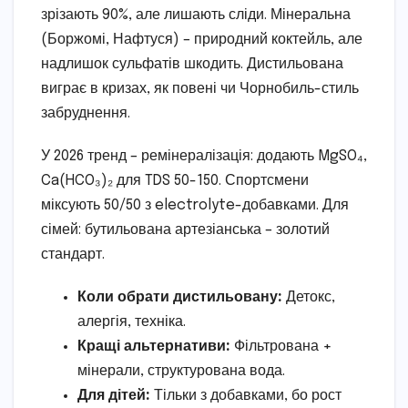
зрізають 90%, але лишають сліди. Мінеральна
(Боржомі, Нафтуся) – природний коктейль, але
надлишок сульфатів шкодить. Дистильована
виграє в кризах, як повені чи Чорнобиль-стиль
забруднення.
У 2026 тренд – ремінералізація: додають MgSO₄,
Ca(HCO₃)₂ для TDS 50-150. Спортсмени
міксують 50/50 з electrolyte-добавками. Для
сімей: бутильована артезіанська – золотий
стандарт.
Коли обрати дистильовану:
Детокс,
алергія, техніка.
Кращі альтернативи:
Фільтрована +
мінерали, структурована вода.
Для дітей:
Тільки з добавками, бо рост