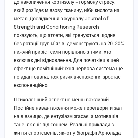
до накопичення кортизолу – гормону стресу,
який роз’їдає м’язову тканину, ніби кислота на
метал. Дослідження з журналу Journal of
Strength and Conditioning Research
показують, що атлети, які тренуються щодня
без ротації груп м’язів, демонструють на 20-30%
нижчий приріст сили порівняно з тими, хто
включає дні відновлення. Для початківців цей
ефект ще помітніший: їхня нервова система ще
не адаптована, тож ризик виснаження зростає
експоненційно.
Психологічний аспект не менш важливий.
Постійне навантаження може перетворити зал
на в’язницю, де ентузіазм згасає, а мотивація
тане, як сніг під сонцем. Реальні приклади з
життя спортсменів, як-от у біографії Арнольда