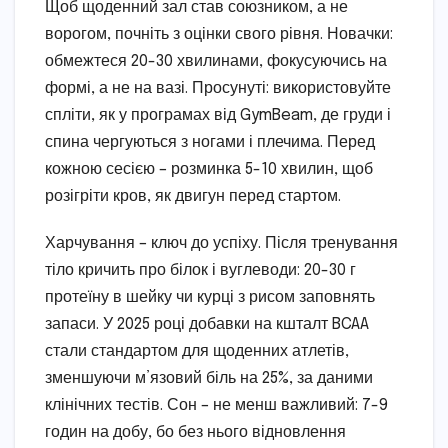
Щоб щоденний зал став союзником, а не
ворогом, почніть з оцінки свого рівня. Новачки:
обмежтеся 20-30 хвилинами, фокусуючись на
формі, а не на вазі. Просунуті: використовуйте
спліти, як у програмах від GymBeam, де груди і
спина чергуються з ногами і плечима. Перед
кожною сесією – розминка 5-10 хвилин, щоб
розігріти кров, як двигун перед стартом.
Харчування – ключ до успіху. Після тренування
тіло кричить про білок і вуглеводи: 20-30 г
протеїну в шейку чи курці з рисом заповнять
запаси. У 2025 році добавки на кшталт BCAA
стали стандартом для щоденних атлетів,
зменшуючи м’язовий біль на 25%, за даними
клінічних тестів. Сон – не менш важливий: 7-9
годин на добу, бо без нього відновлення