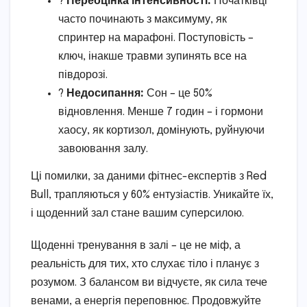
?
Переоцінка інтенсивності:
Початківці
часто починають з максимуму, як
спринтер на марафоні. Поступовість –
ключ, інакше травми зупинять все на
півдорозі.
?
Недосипання:
Сон – це 50%
відновлення. Менше 7 годин – і гормони
хаосу, як кортизол, домінують, руйнуючи
завоювання залу.
Ці помилки, за даними фітнес-експертів з Red
Bull, трапляються у 60% ентузіастів. Уникайте їх,
і щоденний зал стане вашим суперсилою.
Щоденні тренування в залі – це не міф, а
реальність для тих, хто слухає тіло і планує з
розумом. З балансом ви відчуєте, як сила тече
венами, а енергія переповнює. Продовжуйте