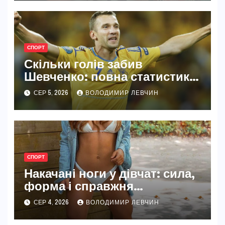
СПОРТ
Скільки голів забив
Шевченко: повна статистика
легенди
СЕР 5, 2026
ВОЛОДИМИР ЛЕВЧИН
СПОРТ
Накачані ноги у дівчат: сила,
форма і справжня
жіночність
СЕР 4, 2026
ВОЛОДИМИР ЛЕВЧИН