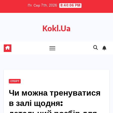
Skip
Пт. Сер 7th, 2026
8:40:07 PM
to
content
Kokl.Ua
СПОРТ
Чи можна тренуватися
в залі щодня: