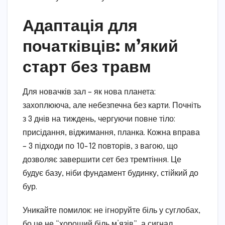
Адаптація для
початківців: м’який
старт без травм
Для новачків зал – як нова планета:
захоплююча, але небезпечна без карти. Почніть
з 3 днів на тиждень, чергуючи повне тіло:
присідання, віджимання, планка. Кожна вправа
– 3 підходи по 10-12 повторів, з вагою, що
дозволяє завершити сет без тремтіння. Це
будує базу, ніби фундамент будинку, стійкий до
бур.
Уникайте помилок: не ігноруйте біль у суглобах,
бо це не “хороший біль м’язів”, а сигнал