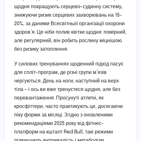
щодня покращують серцево-судинну систему,
знижуючи ризик серцевих захворювань на 15-
20%, за даними Всесвітньої організації охорони
здоров’я. Це ніби полив квітки щодня: помірний,
але регулярний, він робить рослину міцнішою
без ризику затоплення.
У силових тренуваннях щоденний підхід пасує
для спліт-програм, де різні групи м’язів
чергуються. День на ноги, наступний на верх
тіла – і ось ви вже тренуєтеся щодня, але без
перевантаження. Просунуті атлети, як
кросфіттери, часто практикують це, досягаючи
піку форми за місяці. Згідно з оновленими
рекомендаціями 2025 року від фітнес-
платформ на кшталт Red Bull, такі режими
підвищують витривалість і метаболізм,