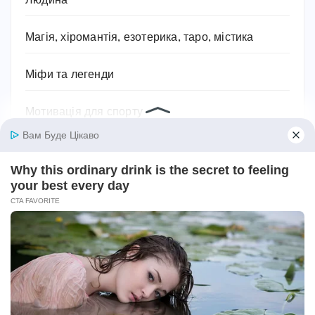
Людина
Магія, хіромантія, езотерика, таро, містика
Міфи та легенди
Мотивація для спорту
Музика
Навчання
Напої
Наука та природа
Новини