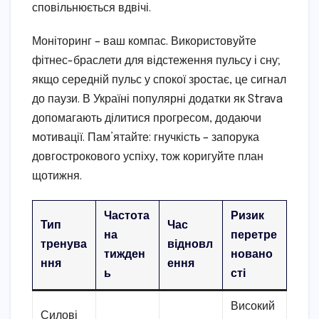
сповільнюється вдвічі.
Моніторинг – ваш компас. Використовуйте
фітнес-браслети для відстеження пульсу і сну;
якщо середній пульс у спокої зростає, це сигнал
до паузи. В Україні популярні додатки як Strava
допомагають ділитися прогресом, додаючи
мотивації. Пам’ятайте: гнучкість – запорука
довгострокового успіху, тож коригуйте план
щотижня.
Частота
Ризик
Тип
Час
на
перетре
тренува
відновл
тижден
новано
ння
ення
ь
сті
Високий
Силові