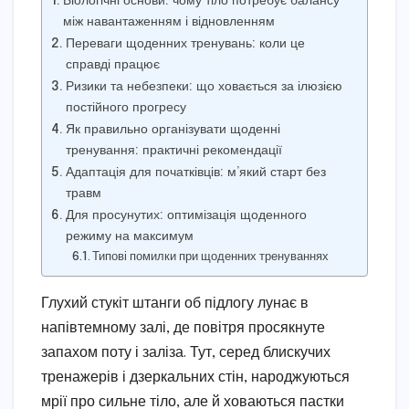
Біологічні основи: чому тіло потребує балансу
між навантаженням і відновленням
Переваги щоденних тренувань: коли це
справді працює
Ризики та небезпеки: що ховається за ілюзією
постійного прогресу
Як правильно організувати щоденні
тренування: практичні рекомендації
Адаптація для початківців: м’який старт без
травм
Для просунутих: оптимізація щоденного
режиму на максимум
Типові помилки при щоденних тренуваннях
Глухий стукіт штанги об підлогу лунає в
напівтемному залі, де повітря просякнуте
запахом поту і заліза. Тут, серед блискучих
тренажерів і дзеркальних стін, народжуються
мрії про сильне тіло, але й ховаються пастки