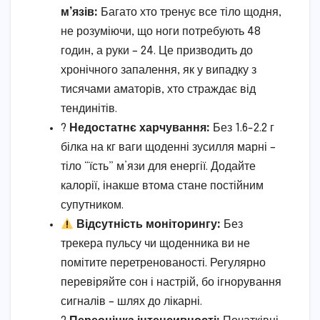
м’язів:
Багато хто тренує все тіло щодня,
не розуміючи, що ноги потребують 48
годин, а руки – 24. Це призводить до
хронічного запалення, як у випадку з
тисячами аматорів, хто страждає від
тендинітів.
?
Недостатнє харчування:
Без 1.6-2.2 г
білка на кг ваги щоденні зусилля марні –
тіло “їсть” м’язи для енергії. Додайте
калорії, інакше втома стане постійним
супутником.
Відсутність моніторингу:
Без
трекера пульсу чи щоденника ви не
помітите перетренованості. Регулярно
перевіряйте сон і настрій, бо ігнорування
сигналів – шлях до лікарні.