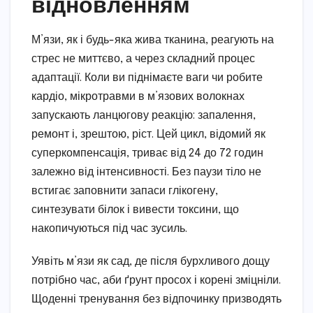
відновленням
М’язи, як і будь-яка жива тканина, реагують на
стрес не миттєво, а через складний процес
адаптації. Коли ви піднімаєте ваги чи робите
кардіо, мікротравми в м’язових волокнах
запускають ланцюгову реакцію: запалення,
ремонт і, зрештою, ріст. Цей цикл, відомий як
суперкомпенсація, триває від 24 до 72 годин
залежно від інтенсивності. Без паузи тіло не
встигає заповнити запаси глікогену,
синтезувати білок і вивести токсини, що
накопичуються під час зусиль.
Уявіть м’язи як сад, де після бурхливого дощу
потрібно час, аби ґрунт просох і корені зміцніли.
Щоденні тренування без відпочинку призводять