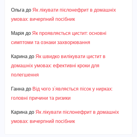
Ольга
до
Як лікувати пієлонефрит в домашніх
умовах: вичерпний посібник
Марiя
до
Як проявляється цистит: основні
симптоми та ознаки захворювання
Карина
до
Як швидко вилікувати цистит в
домашніх умовах: ефективні кроки для
полегшення
Ганна
до
Від чого з’являється пісок у нирках:
головні причини та ризики
Карина
до
Як лікувати пієлонефрит в домашніх
умовах: вичерпний посібник