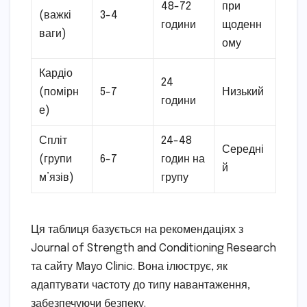
48-72
при
(важкі
3-4
години
щоденн
ваги)
ому
Кардіо
24
(помірн
5-7
Низький
години
е)
Спліт
24-48
Середні
(групи
6-7
годин на
й
м’язів)
групу
Ця таблиця базується на рекомендаціях з
Journal of Strength and Conditioning Research
та сайту Mayo Clinic. Вона ілюструє, як
адаптувати частоту до типу навантаження,
забезпечуючи безпеку.