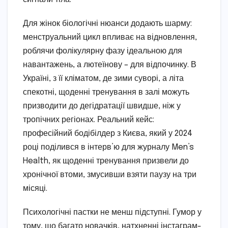
Для жінок біологічні нюанси додають шарму:
менструальний цикл впливає на відновлення,
роблячи фолікулярну фазу ідеальною для
навантажень, а лютеїнову – для відпочинку. В
Україні, з її кліматом, де зими суворі, а літа
спекотні, щоденні тренування в залі можуть
призводити до дегідратації швидше, ніж у
тропічних регіонах. Реальний кейс:
професійний бодібілдер з Києва, який у 2024
році поділився в інтерв’ю для журналу Men’s
Health, як щоденні тренування призвели до
хронічної втоми, змусивши взяти паузу на три
місяці.
Психологічні пастки не менш підступні. Гумор у
тому, що багато новачків, натхненні інстаграм-