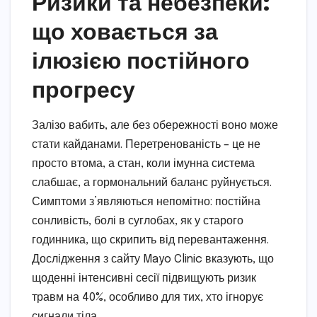
Ризики та небезпеки:
що ховається за
ілюзією постійного
прогресу
Залізо вабить, але без обережності воно може
стати кайданами. Перетренованість – це не
просто втома, а стан, коли імунна система
слабшає, а гормональний баланс руйнується.
Симптоми з’являються непомітно: постійна
сонливість, болі в суглобах, як у старого
годинника, що скрипить від перевантаження.
Дослідження з сайту Mayo Clinic вказують, що
щоденні інтенсивні сесії підвищують ризик
травм на 40%, особливо для тих, хто ігнорує
сигнали тіла.