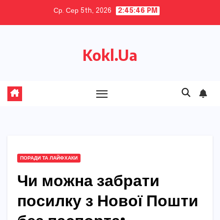
Skip
Ср. Сер 5th, 2026
2:45:47 PM
to
content
Kokl.Ua
ПОРАДИ ТА ЛАЙФХАКИ
Чи можна забрати
посилку з Нової Пошти