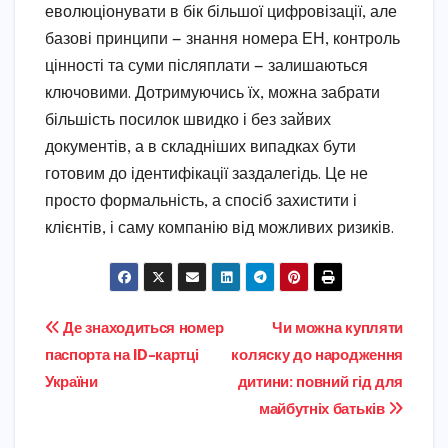
еволюціонувати в бік більшої цифровізації, але
базові принципи — знання номера ЕН, контроль
цінності та суми післяплати — залишаються
ключовими. Дотримуючись їх, можна забрати
більшість посилок швидко і без зайвих
документів, а в складніших випадках бути
готовим до ідентифікації заздалегідь. Це не
просто формальність, а спосіб захистити і
клієнтів, і саму компанію від можливих ризиків.
Навігація
Де знаходиться номер
Чи можна купляти
паспорта на ID-картці
коляску до народження
записів
України
дитини: повний гід для
майбутніх батьків