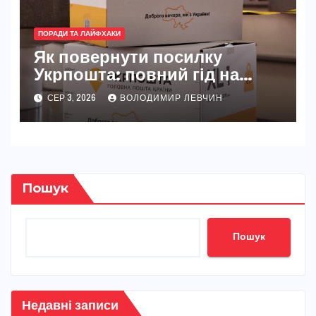
ПОРАДИ ТА ЛАЙФХАКИ
Як повернути посилку
Укрпошта: повний гід на
2026 рік
СЕР 3, 2026
ВОЛОДИМИР ЛЕВЧИН
Пошук
Пошук
Недавні записи