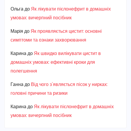
Ольга
до
Як лікувати пієлонефрит в домашніх
умовах: вичерпний посібник
Марiя
до
Як проявляється цистит: основні
симптоми та ознаки захворювання
Карина
до
Як швидко вилікувати цистит в
домашніх умовах: ефективні кроки для
полегшення
Ганна
до
Від чого з’являється пісок у нирках:
головні причини та ризики
Карина
до
Як лікувати пієлонефрит в домашніх
умовах: вичерпний посібник