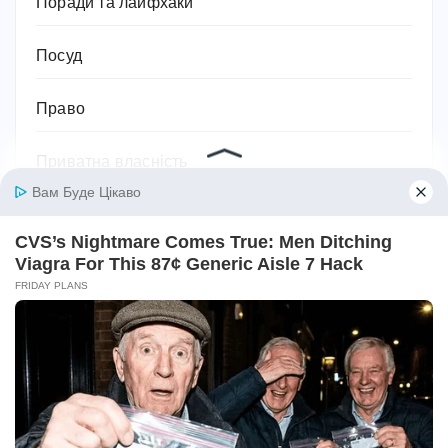
Поради та лайфхаки
Посуд
Право
Приватна власність
Привітання
Прикмети та сни
Програми тренування
Професії та робота
Психологія