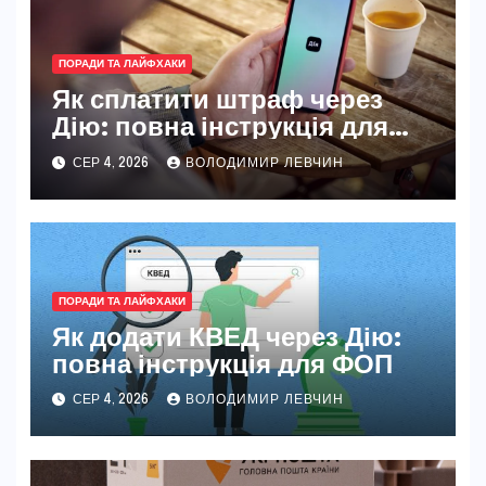
ПОРАДИ ТА ЛАЙФХАКИ
Як сплатити штраф через
Дію: повна інструкція для
новачків і досвідчених
СЕР 4, 2026
ВОЛОДИМИР ЛЕВЧИН
ПОРАДИ ТА ЛАЙФХАКИ
Як додати КВЕД через Дію:
повна інструкція для ФОП
СЕР 4, 2026
ВОЛОДИМИР ЛЕВЧИН