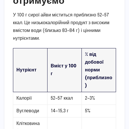
У 100 г сирої айви міститься приблизно 52–57
ккал. Це низькокалорійний продукт з високим
вмістом води (близько 83–84 г) і цінними
нутрієнтами.
% від
добової
Вміст у 100
Нутрієнт
норми
г
(приблизно
)
Калорії
52–57 ккал
2–3%
Вуглеводи
14–15,3 г
5%
Клітковина