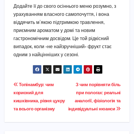
Додайте її до свого осіннього меню розумно, з
урахуванням власного самопочуття, і вона
віддячить м’якою підтримкою травлення,
приємним ароматом у домі та новим
гастрономічним досвідом. Це той рідкісний
випадок, коли «не найзручніший» фрукт стає
одним з найцінніших у сезоні.
Навігація
Топінамбур: чим
З чим порівняти біль
корисний для
при пологах: реальні
записів
кишківника, рівня цукру
аналогії, фізіологія та
та всього організму
індивідуальні нюанси