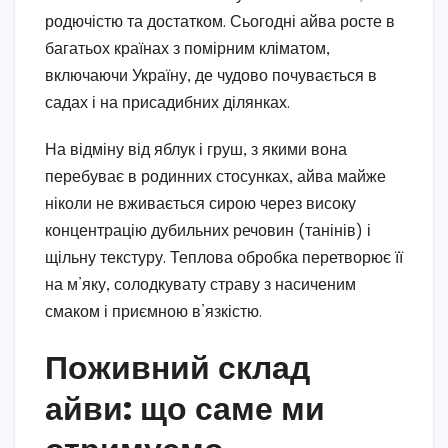
родючістю та достатком. Сьогодні айва росте в
багатьох країнах з помірним кліматом,
включаючи Україну, де чудово почувається в
садах і на присадибних ділянках.
На відміну від яблук і груш, з якими вона
перебуває в родинних стосунках, айва майже
ніколи не вживається сирою через високу
концентрацію дубильних речовин (танінів) і
щільну текстуру. Теплова обробка перетворює її
на м’яку, солодкувату страву з насиченим
смаком і приємною в’язкістю.
Поживний склад
айви: що саме ми
отримуємо