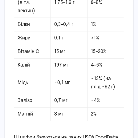
(в т.ч.
1,75–1,9 г
6–8%
пектин)
Білки
0,3–0,4 г
1%
Жири
0,1 г
<1%
Вітамін C
15 мг
15–20%
Калій
197 мг
4–6%
~13% (на
Мідь
~0,1 мг
плід ~92 г)
Залізо
0,7 мг
~4%
Магній
8 мг
2%
Ці цифри базуються на даних USDA FoodData