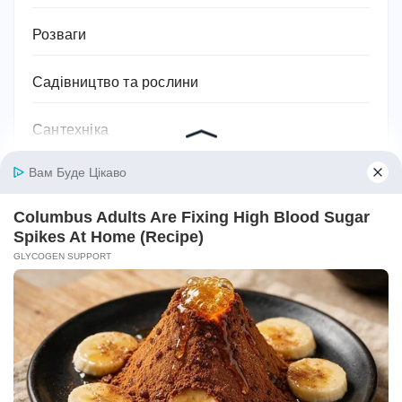
Розваги
Садівництво та рослини
Сантехніка
Своїми руками
Секс
Серіали
Символіка та значення
Сім'я