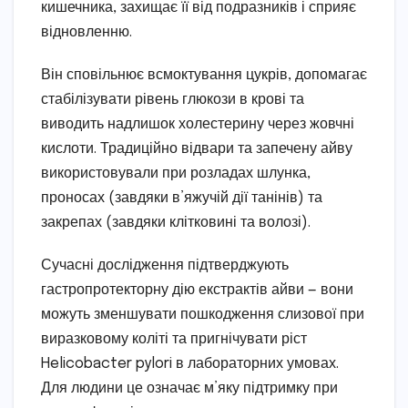
кишечника, захищає її від подразників і сприяє
відновленню.
Він сповільнює всмоктування цукрів, допомагає
стабілізувати рівень глюкози в крові та
виводить надлишок холестерину через жовчні
кислоти. Традиційно відвари та запечену айву
використовували при розладах шлунка,
проносах (завдяки в’яжучій дії танінів) та
закрепах (завдяки клітковині та волозі).
Сучасні дослідження підтверджують
гастропротекторну дію екстрактів айви — вони
можуть зменшувати пошкодження слизової при
виразковому коліті та пригнічувати ріст
Helicobacter pylori в лабораторних умовах.
Для людини це означає м’яку підтримку при