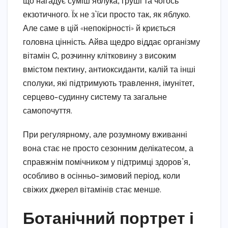
що нагадує суміш яблука, груші та чогось
екзотичного. Їх не з’їси просто так, як яблуко.
Але саме в цій «непокірності» й криється
головна цінність. Айва щедро віддає організму
вітамін C, розчинну клітковину з високим
вмістом пектину, антиоксиданти, калій та інші
сполуки, які підтримують травлення, імунітет,
серцево-судинну систему та загальне
самопочуття.
При регулярному, але розумному вживанні
вона стає не просто сезонним делікатесом, а
справжнім помічником у підтримці здоров’я,
особливо в осінньо-зимовий період, коли
свіжих джерел вітамінів стає менше.
Ботанічний портрет і