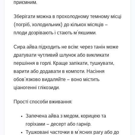
приємним.
Зберігати можна в прохолодному темному місці
(погріб, холодильник) до кількох місяців —
плоди дозрівають і стають м’якшими.
Сира айва підходить не всім: через танін може
дратувати чутливий шлунок або викликати
першіння в горлі. Краще запікати, тушкувати,
варити або додавати в компоти. Насіння
обов’язково видаляйте — воно містить
ціаногенні глікозиди.
Прості способи вживання:
Запечена айва з медом, корицею та
горіхами — десерт або гарнір.
Тушковані часточки в м’ясних рагу або до