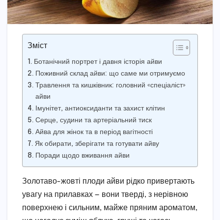
Зміст
Ботанічний портрет і давня історія айви
Поживний склад айви: що саме ми отримуємо
Травлення та кишківник: головний «спеціаліст»
айви
Імунітет, антиоксиданти та захист клітин
Серце, судини та артеріальний тиск
Айва для жінок та в період вагітності
Як обирати, зберігати та готувати айву
Поради щодо вживання айви
Золотаво-жовті плоди айви рідко привертають
увагу на прилавках — вони тверді, з нерівною
поверхнею і сильним, майже пряним ароматом,