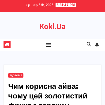
Skip
Ср. Сер 5th, 2026
8:31:48 PM
to
content
Kokl.Ua
ЗДОРОВ'Я
Чим корисна айва:
чому цей золотистий