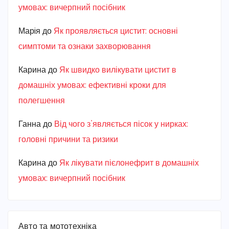
умовах: вичерпний посібник
Марiя
до
Як проявляється цистит: основні
симптоми та ознаки захворювання
Карина
до
Як швидко вилікувати цистит в
домашніх умовах: ефективні кроки для
полегшення
Ганна
до
Від чого з’являється пісок у нирках:
головні причини та ризики
Карина
до
Як лікувати пієлонефрит в домашніх
умовах: вичерпний посібник
Авто та мототехніка