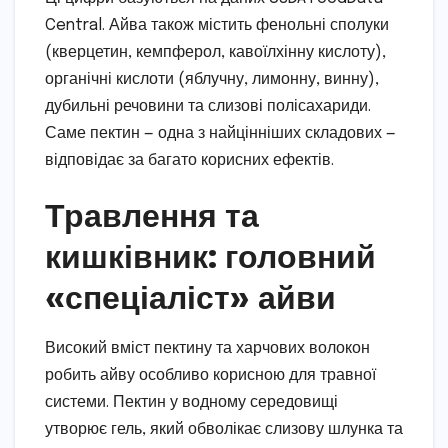
Central. Айва також містить фенольні сполуки
(кверцетин, кемпферол, кавоїлхінну кислоту),
органічні кислоти (яблучну, лимонну, винну),
дубильні речовини та слизові полісахариди.
Саме пектин — одна з найцінніших складових —
відповідає за багато корисних ефектів.
Травлення та
кишківник: головний
«спеціаліст» айви
Високий вміст пектину та харчових волокон
робить айву особливо корисною для травної
системи. Пектин у водному середовищі
утворює гель, який обволікає слизову шлунка та