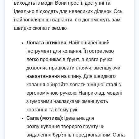
виходить із моди. Вони прості, доступні та
ідеально підходять для невеликих ділянок. Ось
найпопулярніші варіанти, які допоможуть вам
швидко скопати землю.
Лопата штикова
: Найпоширеніший
інструмент для копання. Її гостре лезо
легко проникає в ґрунт, а довга ручка
дозволяє працювати стоячи, зменшуючи
навантаження на спину. Для швидкого
копання обирайте лопати з міцної сталі з
ергономічною ручкою. Наприклад, моделі
з гумовими накладками зменшують
ковзання та втому рук.
Сапа (мотика)
: Ідеальна для
розпушування твердого ґрунту чи
видалення бур’янів перед копанням. Сапа