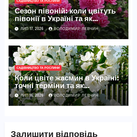
САДІВНИЦТВО ТА РОСЛИНИ
Сезон півоній: коли цвітуть
півонії в Україні та як
розкрити їхню повну красу
ЛИП 17, 2026
ВОЛОДИМИР ЛЕВЧИН
САДІВНИЦТВО ТА РОСЛИНИ
Коли цвіте жасмин в Україні:
точні терміни та як
забезпечити рясне цвітіння
ЛИП 16, 2026
ВОЛОДИМИР ЛЕВЧИН
Залишити відповідь