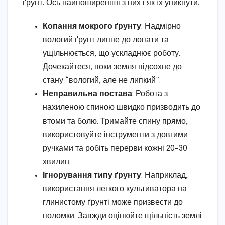
ґрунт. Ось найпоширеніші з них і як їх уникнути.
Копання мокрого ґрунту
: Надмірно
вологий ґрунт липне до лопати та
ущільнюється, що ускладнює роботу.
Дочекайтеся, поки земля підсохне до
стану “вологий, але не липкий”.
Неправильна постава
: Робота з
нахиленою спиною швидко призводить до
втоми та болю. Тримайте спину прямо,
використовуйте інструменти з довгими
ручками та робіть перерви кожні 20-30
хвилин.
Ігнорування типу ґрунту
: Наприклад,
використання легкого культиватора на
глинистому ґрунті може призвести до
поломки. Завжди оцінюйте щільність землі