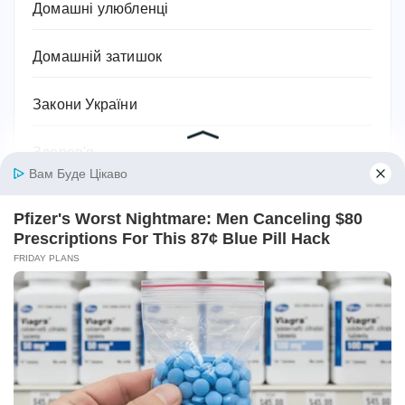
Домашні улюбленці
Домашній затишок
Закони України
Здоров'я
Імена та значення імен
Історія
Їжа та кулінарія
Квіти
Космос