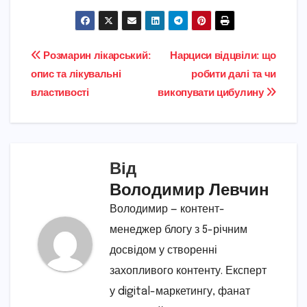
Навігація
Розмарин лікарський:
Нарциси відцвіли: що
опис та лікувальні
робити далі та чи
записів
властивості
викопувати цибулину
Від
Володимир Левчин
Володимир — контент-
менеджер блогу з 5-річним
досвідом у створенні
захопливого контенту. Експерт
у digital-маркетингу, фанат