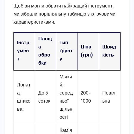
Щоб ви могли обрати найкращий інструмент,
ми зібрали порівняльну таблицю з ключовими
характеристиками.
Площ
Інстр
Тип
а
Ціна
Швид
умен
ґрунт
обро
(грн)
кість
т
у
бки
М’яки
Лопат
й,
а
До 5
серед
200-
Повіл
штико
соток
ньої
1000
ьна
ва
щільн
ості
Кам’я