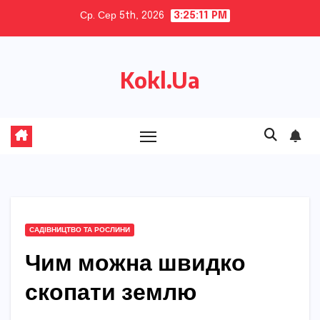
Skip
Ср. Сер 5th, 2026
3:25:12 PM
to
content
Kokl.Ua
САДІВНИЦТВО ТА РОСЛИНИ
Чим можна швидко
скопати землю