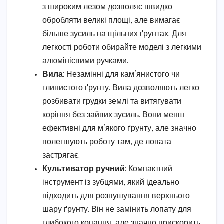
з широким лезом дозволяє швидко
обробляти великі площі, але вимагає
більше зусиль на щільних ґрунтах. Для
легкості роботи обирайте моделі з легкими
алюмінієвими ручками.
Вила
: Незамінні для кам’янистого чи
глинистого ґрунту. Вила дозволяють легко
розбивати грудки землі та витягувати
коріння без зайвих зусиль. Вони менш
ефективні для м’якого ґрунту, але значно
полегшують роботу там, де лопата
застрягає.
Культиватор ручний
: Компактний
інструмент із зубцями, який ідеально
підходить для розпушування верхнього
шару ґрунту. Він не замінить лопату для
глибокого копання, але значно прискорить