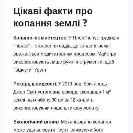
Цікаві факти про
копання землі ?
Копання як мистецтво
: У Японії існує традиція
“нівакі” – створення садів, де копання землі
вважається медитативним процесом. Майстри
використовують лише ручні інструменти, щоб
“відчути” ґрунт.
Рекорд швидкості
: У 2019 році британець
Джон Сміт установив рекорд, скопавши 1 м²
землі на глибину 30 см за 12 хвилин,
використовуючи лише штикову лопату!
Екологічний вплив
: Механізоване копання
може ущільнювати ґрунт, знижуючи його