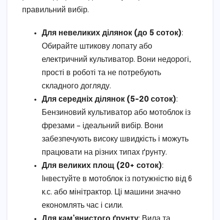
правильний вибір.
Для невеликих ділянок (до 5 соток)
:
Обирайте штикову лопату або
електричний культиватор. Вони недорогі,
прості в роботі та не потребують
складного догляду.
Для середніх ділянок (5-20 соток)
:
Бензиновий культиватор або мотоблок із
фрезами – ідеальний вибір. Вони
забезпечують високу швидкість і можуть
працювати на різних типах ґрунту.
Для великих площ (20+ соток)
:
Інвестуйте в мотоблок із потужністю від 6
к.с. або мінітрактор. Ці машини значно
економлять час і сили.
Для кам’янистого ґрунту
: Вила та