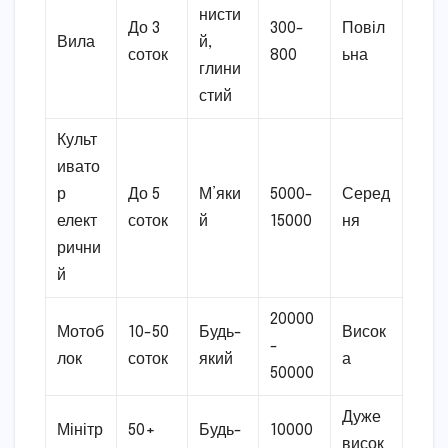
нисти
До 3
300-
Повіл
Вила
й,
соток
800
ьна
глини
стий
Культ
ивато
р
До 5
М’яки
5000-
Серед
елект
соток
й
15000
ня
рични
й
20000
Мотоб
10-50
Будь-
Висок
-
лок
соток
який
а
50000
Дуже
Мінітр
50+
Будь-
10000
висок