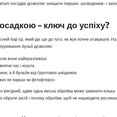
тапі посадки дозволяє знищити перших «розвідників» і запо
осадкою – ключ до успіху?
ий бар’єр, який діє ще до того, як жук почне атакувати. На
ротруювання бульб дозволяє:
коли вони найвразливіші.
млячи час і кошти.
ни, а й бульби від ґрунтових шкідників.
аких як парша чи фітофтороз.
о вигідний, адже одна якісна обробка може замінити кілька
 обрати засіб і техніку обробки, щоб не нашкодити рослина