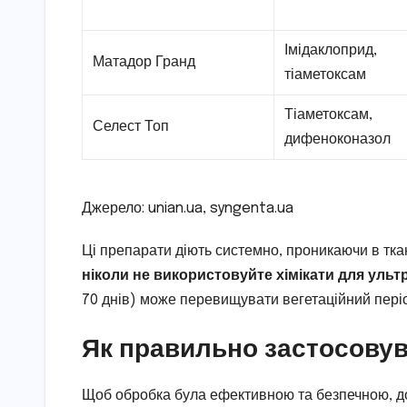
Імідаклоприд,
Матадор Гранд
тіаметоксам
Тіаметоксам,
Селест Топ
дифеноконазол
Джерело: unian.ua, syngenta.ua
Ці препарати діють системно, проникаючи в ткан
ніколи не використовуйте хімікати для ульт
70 днів) може перевищувати вегетаційний пері
Як правильно застосовув
Щоб обробка була ефективною та безпечною, до