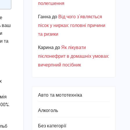
полегшення
Ганна
до
Від чого з’являється
те
пісок у нирках: головні причини
ь ваш
ви
та ризики
и та
Карина
до
Як лікувати
пієлонефрит в домашніх умовах:
вичерпний посібник
х
Авто та мототехніка
мія
100%.
Алкоголь
Без категорії
ульб