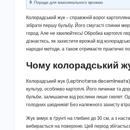
Поради для максимального врожаю
Колорадський жук – справжній ворог картоплян
зібрати першу бульбу. Його смугасті спинки мер
город. Але не хвилюйтесь! Обробка картоплі пере
дізнаєтесь, як захистити врожай від колорадсько
народні методи, а також отримаєте практичні п
Чому колорадський жу
Колорадський жук (Leptinotarsa decemlineata)
культур, особливо картоплі. Його личинки та дор
бульби, залишаючи від рослини лише скелет. Одн
голодних шкідників! Без належного захисту втра
Жук зимує в ґрунті на глибині до 30 см, а з на
вибирається на поверхню. Цей період збігається