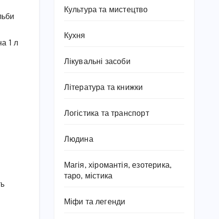
Культура та мистецтво
льби
Кухня
а 1 л
Лікувальні засоби
Література та книжки
Логістика та транспорт
Людина
Магія, хіромантія, езотерика,
таро, містика
ть
Міфи та легенди