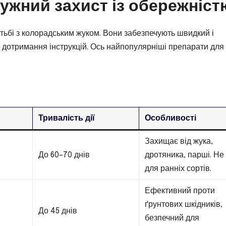
тужний захист із обережніст
отьбі з колорадським жуком. Вони забезпечують швидкий і
 дотримання інструкцій. Ось найпопулярніші препарати для
Тривалість дії
Особливості
Захищає від жука,
До 60–70 днів
дротяника, парші. Не
для ранніх сортів.
Ефективний проти
ґрунтових шкідників,
До 45 днів
безпечний для