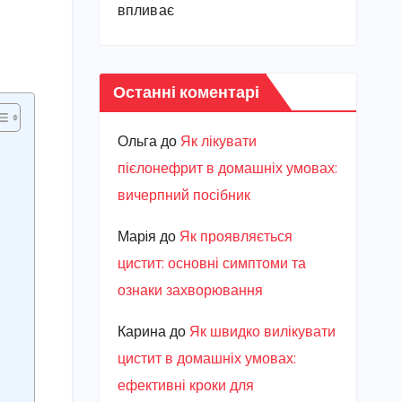
впливає
Останні коментарі
Ольга
до
Як лікувати
пієлонефрит в домашніх умовах:
вичерпний посібник
Марiя
до
Як проявляється
цистит: основні симптоми та
ознаки захворювання
Карина
до
Як швидко вилікувати
цистит в домашніх умовах:
ефективні кроки для