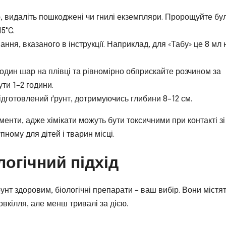
 видаліть пошкоджені чи гнилі екземпляри. Пророщуйте бу
5°C.
ня, вказаного в інструкції. Наприклад, для «Табу» це 8 мл н
один шар на плівці та рівномірно обприскайте розчином за
ти 1–2 години.
ідготовлений ґрунт, дотримуючись глибини 8–12 см.
менти, адже хімікати можуть бути токсичними при контакті зі
ному для дітей і тварин місці.
логічний підхід
рунт здоровим, біологічні препарати – ваш вибір. Вони містя
вкілля, але менш тривалі за дією.