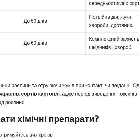
середньостиглих сорт
Потрійна дія: жуки,
До 50 днів
хвороби, дротяник.
Комплексний захист в
До 60 днів
шкідників і хвороб.
ини рослини та отруюючи жуків при контакті чи поїданні. О
раранніх сортів картоплі
, адже період виведення токсинів 
од рослини.
ати хімічні препарати?
тримуйтесь цих кроків: