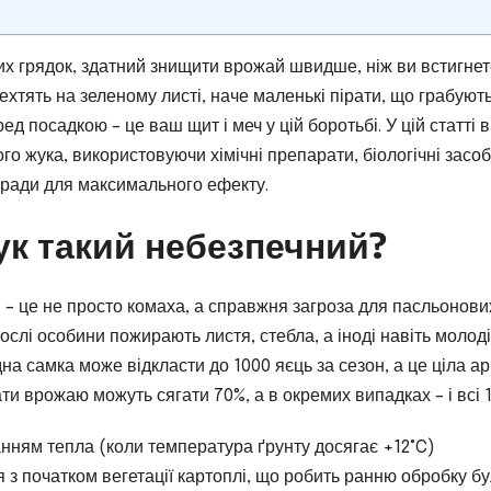
их грядок, здатний знищити врожай швидше, ніж ви встигне
ехтять на зеленому листі, наче маленькі пірати, що грабуют
д посадкою – це ваш щит і меч у цій боротьбі. У цій статті 
го жука, використовуючи хімічні препарати, біологічні засоб
оради для максимального ефекту.
к такий небезпечний?
 – це не просто комаха, а справжня загроза для пасльонови
ослі особини пожирають листя, стебла, а іноді навіть молоді
а самка може відкласти до 1000 яєць за сезон, а це ціла ар
ти врожаю можуть сягати 70%, а в окремих випадках – і всі 
станням тепла (коли температура ґрунту досягає +12°C)
 з початком вегетації картоплі, що робить ранню обробку б