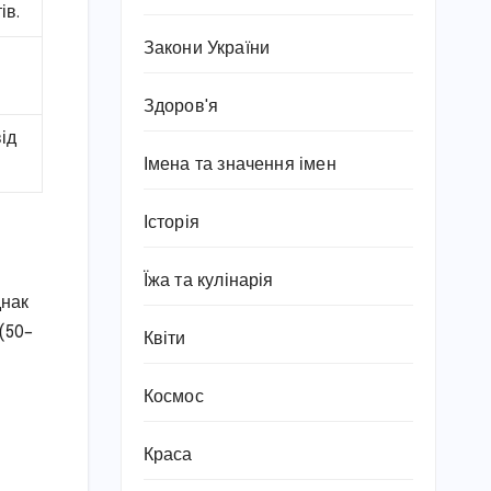
ів.
Закони України
Здоров'я
ід
Імена та значення імен
Історія
Їжа та кулінарія
днак
(50–
Квіти
Космос
Краса