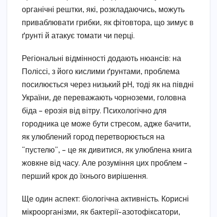
органічні рештки, які, розкладаючись, можуть
приваблювати грибки, як фітовтора, що зимує в
ґрунті й атакує томати чи перці.
Регіональні відмінності додають нюансів: на
Поліссі, з його кислими ґрунтами, проблема
посилюється через низький pH, тоді як на півдні
України, де переважають чорноземи, головна
біда – ерозія від вітру. Психологічно для
городника це може бути стресом, адже бачити,
як улюблений город перетворюється на
“пустелю”, – це як дивитися, як улюблена книга
жовкне від часу. Але розуміння цих проблем –
перший крок до їхнього вирішення.
Ще один аспект: біологічна активність. Корисні
мікроорганізми, як бактерії-азотофіксатори,