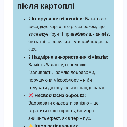
після картоплі
?
Ігнорування сівозміни:
Багато хто
висаджує картоплю рік за роком, що
виснажує ґрунт і приваблює шкідників,
як магніт – результат: урожай падає на
50%.
?
Надмірне використання хімікатів:
Замість балансу, городники
“заливають” землю добривами,
порушуючи мікрофлору – ніби
годувати дитину тільки солодощами.
Несвоєчасна обробка:
Заорювати сидерати запізно – це
втратити їхню користь, бо мороз
знищить ефект, як вітер – пух.
Ігнор регіональних