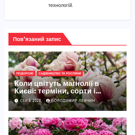
технологій.
Пов’язаний запис
ПОДОРОЖІ
САДІВНИЦТВО ТА РОСЛИНИ
Коли цвітуть магнолії в
Києві: терміни, сорти і
найкращі місця
СЕР 5, 2026
ВОЛОДИМИР ЛЕВЧИН