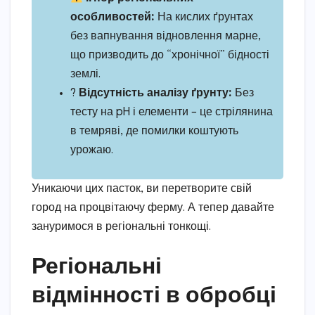
особливостей:
На кислих ґрунтах
без вапнування відновлення марне,
що призводить до “хронічної” бідності
землі.
?
Відсутність аналізу ґрунту:
Без
тесту на pH і елементи – це стрілянина
в темряві, де помилки коштують
урожаю.
Уникаючи цих пасток, ви перетворите свій
город на процвітаючу ферму. А тепер давайте
зануримося в регіональні тонкощі.
Регіональні
відмінності в обробці