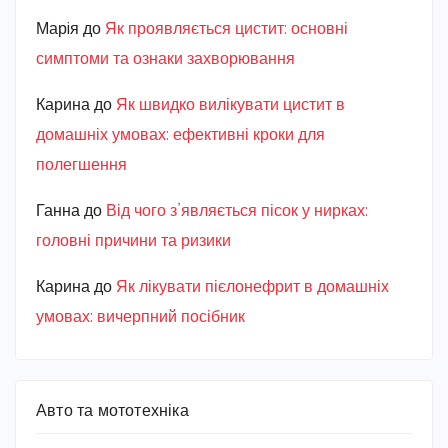
Марiя
до
Як проявляється цистит: основні
симптоми та ознаки захворювання
Карина
до
Як швидко вилікувати цистит в
домашніх умовах: ефективні кроки для
полегшення
Ганна
до
Від чого з’являється пісок у нирках:
головні причини та ризики
Карина
до
Як лікувати пієлонефрит в домашніх
умовах: вичерпний посібник
Авто та мототехніка