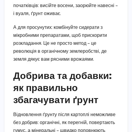
початківців: висійте восени, заорюйте навесні –
і вуаля, ґрунт оживає.
А для просунутих: комбінуйте сидерати з
мікробними препаратами, щоб прискорити
розкладання. Це не просто метод – це
революція в органічному землеробстві, де
земля дякує вам рясними врожаями.
Добрива та добавки:
як правильно
збагачувати ґрунт
Відновлення ґрунту після картоплі неможливе
без добрив: органічні, як перегній, повертають
гумус, а мінеральні – швидко поповнюють