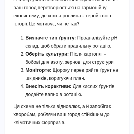
ваш город перетворюється на гармонійну
екосистему, де кожна рослина – герой своєї
історії. Це мотивує, чи не так?
Визначте тип ґрунту:
Проаналізуйте pH і
склад, щоб обрати правильну ротацію.
Оберіть культури:
Після картоплі –
бобові для азоту, зернові для структури.
Моніторте:
Щороку перевіряйте ґрунт на
шкідників, коригуючи план.
Внесіть корективи:
Для кислих ґрунтів
додайте вапно в ротацію.
Ця схема не тільки відновлює, а й запобігає
хворобам, роблячи ваш город стійкішим до
кліматичних сюрпризів.