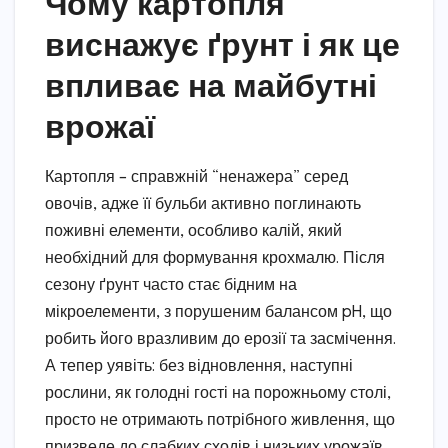
Чому картопля
виснажує ґрунт і як це
впливає на майбутні
врожаї
Картопля – справжній “ненажера” серед
овочів, адже її бульби активно поглинають
поживні елементи, особливо калій, який
необхідний для формування крохмалю. Після
сезону ґрунт часто стає бідним на
мікроелементи, з порушеним балансом pH, що
робить його вразливим до ерозії та засмічення.
А тепер уявіть: без відновлення, наступні
рослини, як голодні гості на порожньому столі,
просто не отримають потрібного живлення, що
призведе до слабких сходів і низьких урожаїв.