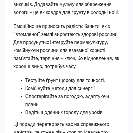
викликів. Додавайте мульчу для збереження
вологи – це як ковдра для ґрунту в холодні ночі.
Емоційно це приносить радість: бачити, як з
“втомленої” землі виростають здорові рослини.
Для просунутих: інтегруйте пермакультуру,
комбінуючи рослини для взаємної користі. І
пам’ятайте, терпіння – ключ, бо відновлення, як
хороше вино, потребує часу.
Тестуйте ґрунт щороку для точності.
Комбінуйте методи для синергії.
Спостерігайте за погодою, адаптуючи
плани.
Ведіть щоденник городу для уроків.
Ці поради перетворять вас на справжнього
майстра, де кожна дія – крок до ідеального