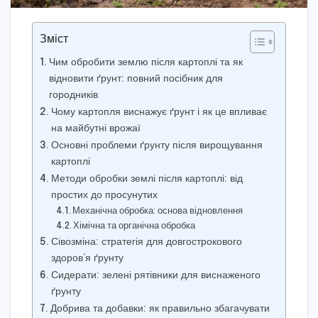
Зміст
Чим обробити землю після картоплі та як
відновити ґрунт: повний посібник для
городників
Чому картопля виснажує ґрунт і як це впливає
на майбутні врожаї
Основні проблеми ґрунту після вирощування
картоплі
Методи обробки землі після картоплі: від
простих до просунутих
Механічна обробка: основа відновлення
Хімічна та органічна обробка
Сівозміна: стратегія для довгострокового
здоров’я ґрунту
Сидерати: зелені рятівники для виснаженого
ґрунту
Добрива та добавки: як правильно збагачувати