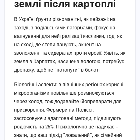
землі після картоплі
В Україні ґрунти різноманітні, як пейзажі: на
заході, з подільськими пагорбами, фокус на
вапнуванні для нейтралізації кислинки, тоді як
на сході, де степи панують, акцент на
зволоженні та сидератах проти ерозії. Уявіть, як
земля в Карпатах, насичена вологою, потребує
дренажу, щоб не “потонути” в болоті.
Біологічні аспекти: в північних регіонах корисні
мікроорганізми повільніше розмножуються
через холод, тож додавайте біопрепарати для
прискорення. Фермери на Поліссі,
застосовуючи адаптовані методи, підвищують
родючість на 25%. Психологічно це надихає –
знати, що ваш підхід “локальний”, як сімейний