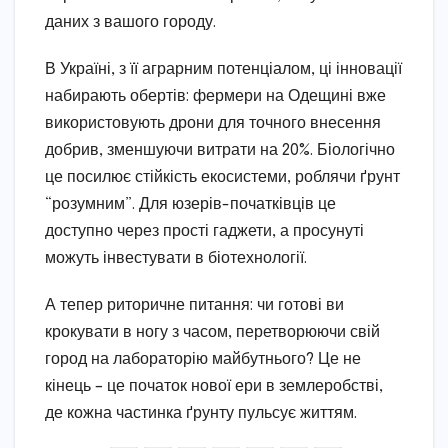
даних з вашого городу.
В Україні, з її аграрним потенціалом, ці інновації
набирають обертів: фермери на Одещині вже
використовують дрони для точного внесення
добрив, зменшуючи витрати на 20%. Біологічно
це посилює стійкість екосистеми, роблячи ґрунт
“розумним”. Для юзерів-початківців це
доступно через прості гаджети, а просунуті
можуть інвестувати в біотехнології.
А тепер риторичне питання: чи готові ви
крокувати в ногу з часом, перетворюючи свій
город на лабораторію майбутнього? Це не
кінець – це початок нової ери в землеробстві,
де кожна частинка ґрунту пульсує життям.