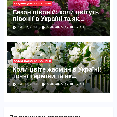
САДІВНИЦТВО ТА РОСЛИНИ
Сезон півоній: коли цвітуть
півонії в Україні та як
розкрити їхню повну красу
ЛИП 17, 2026
ВОЛОДИМИР ЛЕВЧИН
САДІВНИЦТВО ТА РОСЛИНИ
Коли цвіте жасмин в Україні:
точні терміни та як
забезпечити рясне цвітіння
ЛИП 16, 2026
ВОЛОДИМИР ЛЕВЧИН
Залишити відповідь