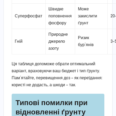
Швидке
Може
Суперфосфат
поповнення
закислити
20
фосфору
ґрунт
Природне
Ризик
Гній
джерело
3-
бур’янів
азоту
Ця таблиця допоможе обрати оптимальний
варіант, враховуючи ваш бюджет і тип ґрунту.
Пам’ятайте, перевищення доз – як переїдання:
користі не додасть, а шкоди – так.
Типові помилки при
відновленні ґрунту