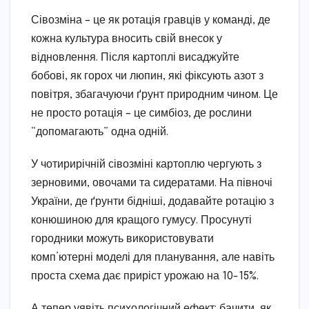
Сівозміна – це як ротація гравців у команді, де
кожна культура вносить свій внесок у
відновлення. Після картоплі висаджуйте
бобові, як горох чи люпин, які фіксують азот з
повітря, збагачуючи ґрунт природним чином. Це
не просто ротація – це симбіоз, де рослини
“допомагають” одна одній.
У чотирирічній сівозміні картоплю чергують з
зерновими, овочами та сидератами. На півночі
України, де ґрунти бідніші, додавайте ротацію з
конюшиною для кращого гумусу. Просунуті
городники можуть використовувати
комп’ютерні моделі для планування, але навіть
проста схема дає приріст урожаю на 10-15%.
А тепер уявіть психологічний ефект: бачити, як