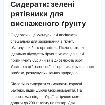
Сидерати: зелені
рятівники для
виснаженого ґрунту
Сидерати – це культури, які висівають
спеціально для заорювання в ґрунт,
збагачуючи його органікою. Після картоплі
ідеально підходять гірчиця чи фацелія, які
пригнічують бур’яни та відновлюють азот.
Уявіть, як ці “зелені воїни” проникають корінням
глибоко, розпушуючи землю природно.
Біологічно сидерати стимулюють корисні
бактерії, підвищуючи біорізноманіття. На
чорноземах півдня України гірчиця може
додати до 200 кг азоту на гектар. Для