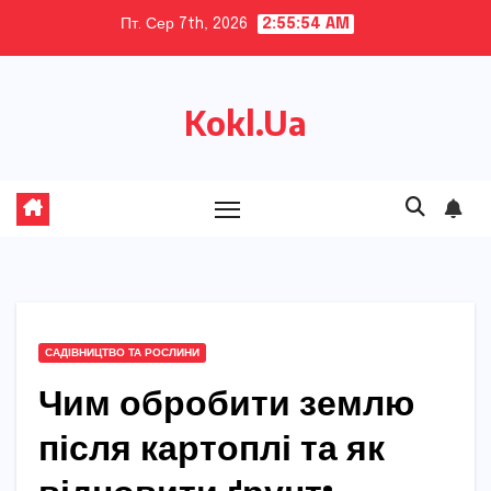
Skip
Пт. Сер 7th, 2026
2:55:55 AM
to
content
Kokl.Ua
САДІВНИЦТВО ТА РОСЛИНИ
Чим обробити землю
після картоплі та як