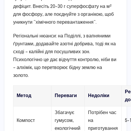
дефіцит. Внесіть 20-30 г суперфосфату на м²
для фосфору, але поєднуйте з органікою, щоб
уникнути “хімічного перевантаження”.
Регіональні нюанси: на Поділлі, з вапняними
ґрунтами, додавайте азотні добрива, тоді як на
сході – калійні для посушливих зон.
Психологічно це дає відчуття контролю, ніби ви
– алхімік, що перетворює бідну землю на
золото.
Ре
Метод
Переваги
Недоліки
до
Збагачує
Потрібен час
Компост
гумусом,
на
5-
екологічний
приготування