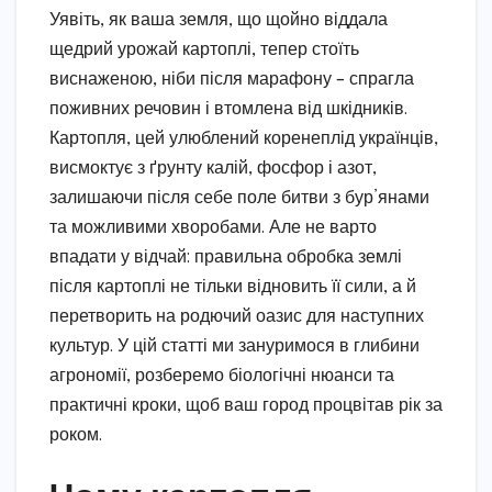
Уявіть, як ваша земля, що щойно віддала
щедрий урожай картоплі, тепер стоїть
виснаженою, ніби після марафону – спрагла
поживних речовин і втомлена від шкідників.
Картопля, цей улюблений коренеплід українців,
висмоктує з ґрунту калій, фосфор і азот,
залишаючи після себе поле битви з бур’янами
та можливими хворобами. Але не варто
впадати у відчай: правильна обробка землі
після картоплі не тільки відновить її сили, а й
перетворить на родючий оазис для наступних
культур. У цій статті ми зануримося в глибини
агрономії, розберемо біологічні нюанси та
практичні кроки, щоб ваш город процвітав рік за
роком.