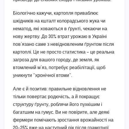
Біологічно кажучи, картопля приваблює
шкідників на кшталт колорадського жука чи
нематод, які ховаються в ґрунті, чекаючи на
нову жертву. До 30% втрат урожаю в Україні
пов’язано саме з невідновленим ґрунтом після
картоплі. Це не просто статистика – це реальна
загроза для вашого городу, де земля, як
втомлений м’яз, потребує реабілітації, щоб
уникнути “хронічної втоми”.
Але є й позитив: правильне відновлення не
тільки повертає родючість, а й покращує
структуру ґрунту, роблячи його пухкішим і
багатшим на гумус. Ви не повірите, але деякі
фермери помічають зростання врожайності на
20-25% вже на наступний рік після грамотної