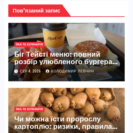
Пов’язаний запис
ЇЖА ТА КУЛІНАРІЯ
Біг Тейсті меню: повний
розбір улюбленого бургера
McDonald’s
СЕР 4, 2026
ВОЛОДИМИР ЛЕВЧИН
ЇЖА ТА КУЛІНАРІЯ
Чи можна їсти пророслу
картоплю: ризики, правила