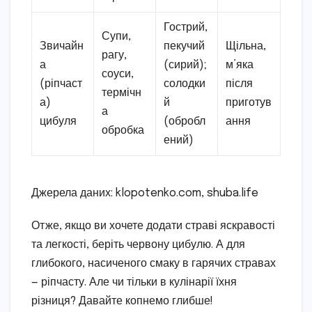
Гострий,
Супи,
Звичайн
пекучий
Щільна,
рагу,
а
(сирий);
м’яка
соуси,
(ріпчаст
солодки
після
термічн
а)
й
приготув
а
цибуля
(обробл
ання
обробка
ений)
Джерела даних: klopotenko.com, shuba.life
Отже, якщо ви хочете додати страві яскравості
та легкості, беріть червону цибулю. А для
глибокого, насиченого смаку в гарячих стравах
— ріпчасту. Але чи тільки в кулінарії їхня
різниця? Давайте копнемо глибше!