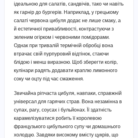
ідеальною для салатів, сандвічів, тако чи навіть
як гарнір до бургерів. Наприклад, у грецькому
салаті червона цибуля додає не лише смаку, а
й естетичної привабливості, контрастуючи з
зеленим огірком і червоними помідорами.
Однак при тривалій термічній обробці вона
втрачає свій пурпуровий відтінок, стаючи
блідою і менш виразною. Щоб зберегти колір,
кулінари радять додавати краплю лимонного
соку чи оцту під час смаження.
Звичайна ріпчаста цибуля, навпаки, справжній
універсал для гарячих страв. Вона незамінна в
супах, рагу, соусах і бульйонах. Її здатність
карамелізуватися робить її королевою
французького цибульного супу чи домашнього
холодцю. Завдяки високому вмісту цукрів, що