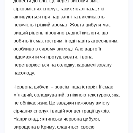
довести до сліз. Це через високий вміст
сірковмісних сполук, таких як аліназа, які
активуються при нарізанні та викликають
пекучість і різкий аромат. Жовта цибуля має
вищий рівень піровиноградної кислоти, що
робить її смак гострим, іноді навіть агресивним,
особливо в сирому вигляді. Але варто її
підсмажити чи протушкувати, і вона
перетворюється на солодку, карамелізовану
насолоду.
Червона цибуля — зовсім інша історія. Її смак
м’якший, солодкуватий, з ніжною текстурою, яка
не обпікає язик. Це завдяки нижчому вмісту
сірчаних сполук і вищій концентрації цукрів.
Наприклад, ялтинська червона цибуля,
вирощена в Криму, славиться своєю