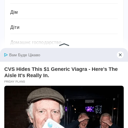
Дім
Діти
Домашнє господарство
Домашні улюбленці
Домашній затишок
Закони України
Здоров'я
Імена та значення імен