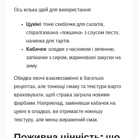
Ось кілька ідей для використання:
Цукіні
: тонкі скибочки для салатів,
спіралізована «локшина» з соусом песто,
начинка для тартів.
Кабачок
: оладки з часником і зеленню,
запіканки з сиром, мариновані закуски на
зиму.
Обидва овочі взаємозамінні в багатьох
рецептах, але тонкощі смаку та текстури варто
враховувати, щоб страва заграла новими
фарбами. Наприклад, замінивши кабачок на
цукіні в оладках, ви отримаєте ніжнішу
текстуру, але менш виражений смак.
Поживна цінність: що