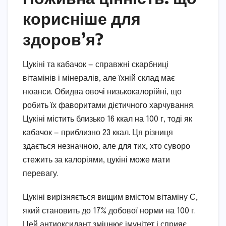
корисніше для
здоров’я?
Цукіні та кабачок — справжні скарбниці
вітамінів і мінералів, але їхній склад має
нюанси. Обидва овочі низькокалорійні, що
робить їх фаворитами дієтичного харчування.
Цукіні містить близько 16 ккал на 100 г, тоді як
кабачок — приблизно 23 ккал. Ця різниця
здається незначною, але для тих, хто суворо
стежить за калоріями, цукіні може мати
перевагу.
Цукіні вирізняється вищим вмістом вітаміну С,
який становить до 17% добової норми на 100 г.
Цей антиоксидант зміцнює імунітет і сприяє