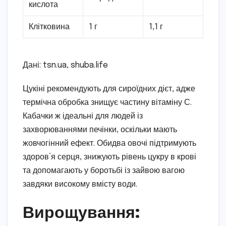
кислота
Клітковина
1 г
1,1 г
Дані: tsn.ua, shuba.life
Цукіні рекомендують для сироїдних дієт, адже
термічна обробка знищує частину вітаміну С.
Кабачки ж ідеальні для людей із
захворюваннями печінки, оскільки мають
жовчогінний ефект. Обидва овочі підтримують
здоров’я серця, знижують рівень цукру в крові
та допомагають у боротьбі із зайвою вагою
завдяки високому вмісту води.
Вирощування: