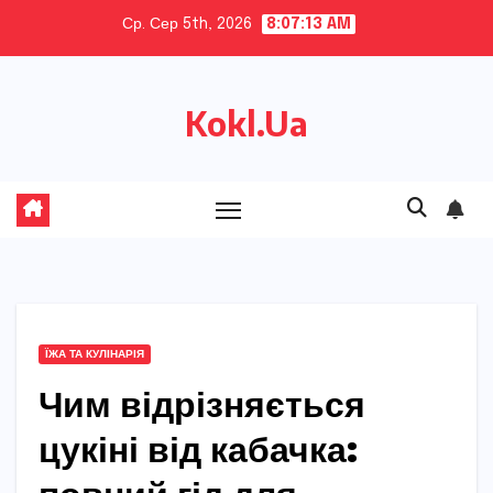
Skip
Ср. Сер 5th, 2026
8:07:14 AM
to
content
Kokl.Ua
ЇЖА ТА КУЛІНАРІЯ
Чим відрізняється
цукіні від кабачка: