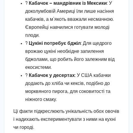
?
Кабачок — мандрівник із Мексики
: У
доколумбовій Америці їли лише насіння
кабачків, а м’якоть вважали несмачною.
Європейці навчилися готувати молоді
плоди.
?
Цукіні потребує бджіл
: Для щедрого
врожаю цукіні необхідне запилення
бджолами, що робить його залежним від
екосистеми.
?
Кабачок у десертах
: У США кабачки
додають до хліба чи кексів, подібно до
морквяного пирога, для соковитості та
ніжного смаку.
Ці факти підкреслюють унікальність обох овочів
і надихають експериментувати з ними на кухні
чи городі.