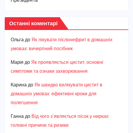
Президента
Останні коментарі
Ольга
до
Як лікувати пієлонефрит в домашніх
умовах: вичерпний посібник
Марiя
до
Як проявляється цистит: основні
симптоми та ознаки захворювання
Карина
до
Як швидко вилікувати цистит в
домашніх умовах: ефективні кроки для
полегшення
Ганна
до
Від чого з’являється пісок у нирках:
головні причини та ризики