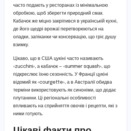
часто подають у ресторанах із мінімальною
обробкою, щоб зберегти природний смак.
Кабачок же міцно закріпився в українській кухні,
де його щедрі врожаї перетворюються на
оладки, запіканки чи консервацію, що гріє душу
взимку.
Цікаво, що в США цукіні часто називають
«zucchini», а кабачок — «summer squash», що
підкреслює їхню сезонність. У Франції цукіні
відомий як «courgette», а в Австралії обидва
терміни використовують як синоніми, що додає
плутанини. Ці регіональні особливості
впливають на сприйняття овочів і рецепти, які з
ними готують.
Цікаві факти про