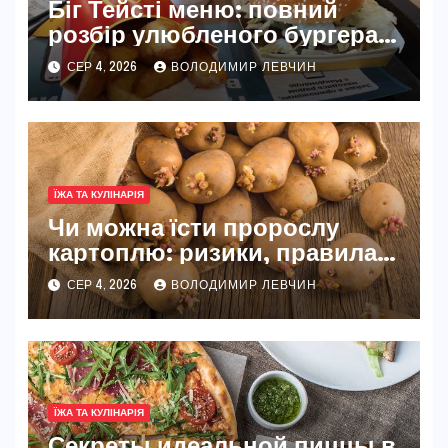
Біг Тейсті меню: повний
розбір улюбленого бургера
McDonald’s
СЕР 4, 2026
ВОЛОДИМИР ЛЕВЧИН
ЇЖА ТА КУЛІНАРІЯ
Чи можна їсти пророслу
картоплю: ризики, правила
та безпечні способи
СЕР 4, 2026
ВОЛОДИМИР ЛЕВЧИН
ЇЖА ТА КУЛІНАРІЯ
Секреты идеальной пиццы в