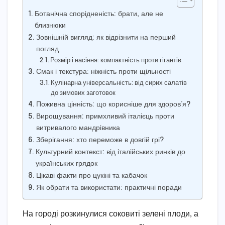
Ботанічна спорідненість: брати, але не
близнюки
Зовнішній вигляд: як відрізнити на перший
погляд
Розмір і насіння: компактність проти гігантів
Смак і текстура: ніжність проти щільності
Кулінарна універсальність: від сирих салатів
до зимових заготовок
Поживна цінність: що корисніше для здоров’я?
Вирощування: примхливий італієць проти
витривалого мандрівника
Зберігання: хто переможе в довгій грі?
Культурний контекст: від італійських ринків до
українських грядок
Цікаві факти про цукіні та кабачок
Як обрати та використати: практичні поради
На городі розкинулися соковиті зелені плоди, а