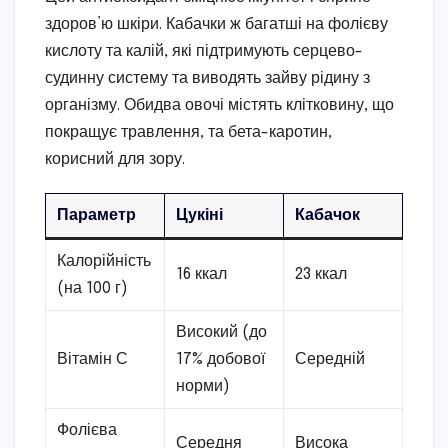
здоров’ю шкіри. Кабачки ж багатші на фолієву
кислоту та калій, які підтримують серцево-
судинну систему та виводять зайву рідину з
організму. Обидва овочі містять клітковину, що
покращує травлення, та бета-каротин,
корисний для зору.
Параметр
Цукіні
Кабачок
Калорійність
16 ккал
23 ккал
(на 100 г)
Високий (до
Вітамін С
17% добової
Середній
норми)
Фолієва
Середня
Висока