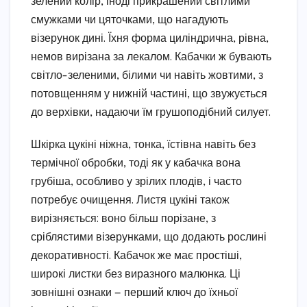
зелений колір, іноді прикрашений світлими
смужками чи цяточками, що нагадують
візерунок дині. Їхня форма циліндрична, рівна,
немов вирізана за лекалом. Кабачки ж бувають
світло-зеленими, білими чи навіть жовтими, з
потовщенням у нижній частині, що звужується
до верхівки, надаючи їм грушоподібний силует.
Шкірка цукіні ніжна, тонка, їстівна навіть без
термічної обробки, тоді як у кабачка вона
грубіша, особливо у зрілих плодів, і часто
потребує очищення. Листя цукіні також
вирізняється: воно більш порізане, з
сріблястими візерунками, що додають рослині
декоративності. Кабачок же має простіші,
широкі листки без виразного малюнка. Ці
зовнішні ознаки — перший ключ до їхньої