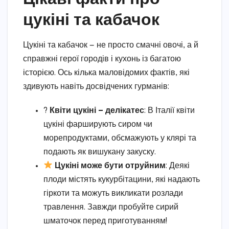
цукіні та кабачок
Цукіні та кабачок — не просто смачні овочі, а й
справжні герої городів і кухонь із багатою
історією. Ось кілька маловідомих фактів, які
здивують навіть досвідчених гурманів:
?
Квіти цукіні — делікатес
: В Італії квіти
цукіні фарширують сиром чи
морепродуктами, обсмажують у клярі та
подають як вишукану закуску.
Цукіні може бути отруйним
: Деякі
плоди містять кукурбітацини, які надають
гіркоти та можуть викликати розлади
травлення. Завжди пробуйте сирий
шматочок перед приготуванням!