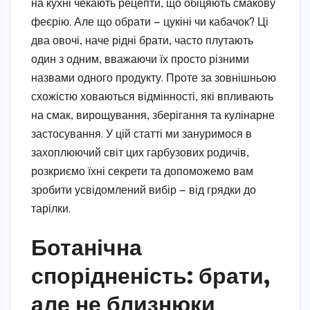
на кухні чекають рецепти, що обіцяють смакову
феєрію. Але що обрати — цукіні чи кабачок? Ці
два овочі, наче рідні брати, часто плутають
один з одним, вважаючи їх просто різними
назвами одного продукту. Проте за зовнішньою
схожістю ховаються відмінності, які впливають
на смак, вирощування, зберігання та кулінарне
застосування. У цій статті ми зануримося в
захоплюючий світ цих гарбузових родичів,
розкриємо їхні секрети та допоможемо вам
зробити усвідомлений вибір — від грядки до
тарілки.
Ботанічна
спорідненість: брати,
але не близнюки