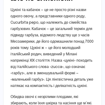
Цукіні та кабачок — це не просто різні назви
одного овочу, а представники одного роду,
Cucurbita pepo, що належить до сімейства
гарбузових. Кабачок — це загальний термін для
підвиду гарбуза, відомого людству ще з часів
Месоамерики, де його одомашнили понад 7000
років тому. Цукіні ж — це його молодший
італійський родич, виведений у Мілані
наприкінці XIX століття. Назва «цукіні» походить
від італійського слова «zucca», що означає
«гарбуз», але в зменшувальній формі —
«маленький гарбуз». Ця лінгвістична деталь уже
натякає на компактність і делікатність цукіні.
Обидва овочі є незрілими плодами, які
збирають, коли їхня шкірка та насіння ще м’які.