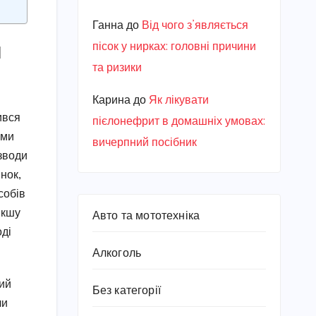
Ганна
до
Від чого з’являється
я
пісок у нирках: головні причини
та ризики
Карина
до
Як лікувати
ився
пієлонефрит в домашніх умовах:
ами
вичерпний посібник
зводи
нок,
собів
якшу
Авто та мототехніка
оді
Алкоголь
лий
Без категорії
чи