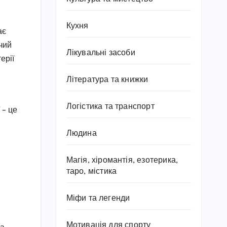
Кухня
ає
ючий
Лікувальні засоби
ерії
Література та книжки
Логістика та транспорт
 – це
Людина
Магія, хіромантія, езотерика,
таро, містика
Міфи та легенди
Мотивація для спорту