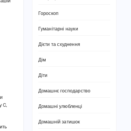
вашій
Гороскоп
Гуманітарні науки
Дієти та схуднення
Дім
Діти
Домашнє господарство
ли
у C,
Домашні улюбленці
Домашній затишок
ить