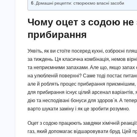
Домашні рецепти: створюємо власні засоби
Чому оцет з содою не
прибирання
Уявіть, як ви стоїте посеред кухні, озброєні пл
за тиждень. Ця класична комбінація, немов вірні
та неприємними запахами. Але що, якщо запах о
на улюбленій поверхні? Саме тоді постає пита
але й роблять процес прибирання приємнішим, е
для прибирання існує цілий арсенал варіантів, 
дію та несподівані бонуси для здоров’я. А теп
варто шукати заміну і як це зробити розумно.
Оцет з содою працюють завдяки хімічній реакці
газ, який допомагає відшаровувати бруд. Цей 