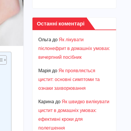
Останні коментарі
Ольга
до
Як лікувати
пієлонефрит в домашніх умовах:
вичерпний посібник
Марiя
до
Як проявляється
цистит: основні симптоми та
ознаки захворювання
Карина
до
Як швидко вилікувати
цистит в домашніх умовах:
ефективні кроки для
полегшення