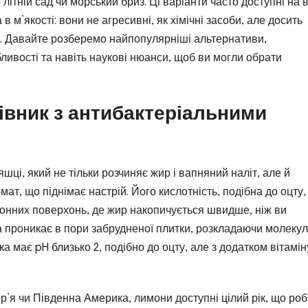
 літній сад чи морський бриз. Ці варіанти часто доступні на 
 в м’якості: вони не агресивні, як хімічні засоби, але досить
. Давайте розберемо найпопулярніші альтернативи,
обливості та навіть наукові нюанси, щоб ви могли обрати
тівник з антибактеріальними
шці, який не тільки розчиняє жир і вапняний наліт, але й
т, що піднімає настрій. Його кислотність, подібна до оцту,
онних поверхонь, де жир накопичується швидше, ніж ви
она проникає в пори забрудненої плитки, розкладаючи молеку
ка має pH близько 2, подібно до оцту, але з додатком вітамін
р’я чи Південна Америка, лимони доступні цілий рік, що роб