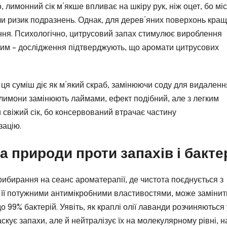
, лимонний сік м’якше впливає на шкіру рук, ніж оцет, бо мі
ючи ризик подразнень. Однак, для дерев’яних поверхонь кра
ння. Психологічно, цитрусовий запах стимулює вироблення
ним – дослідження підтверджують, що аромати цитрусових
ця суміш діє як м’який скраб, замінюючи соду для видаленн
е лимони замінюють лаймами, ефект подібний, але з легким
 свіжий сік, бо консервований втрачає частину
зацію.
а природи проти запахів і бакте
прибирання на сеанс ароматерапії, де чистота поєднується з
з її потужними антимікробними властивостями, може замінит
о 99% бактерій. Уявіть, як краплі олії лаванди розчиняються 
скує запахи, але й нейтралізує їх на молекулярному рівні, н