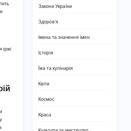
стить
Закони України
ще
Здоров'я
Імена та значення імен
я іржі
Історія
Їжа та кулінарія
Квіти
рій
Космос
и
Краса
у
а
Культура та мистецтво