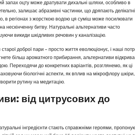
ний запах оцту може дратувати дихальні шляхи, особливо в
етельно, залишає абразивні частинки, що дряпають делікатні
го, в регіонах з жорсткою водою ця суміш може посилювати
а нескінченну битву. Натуральні альтернативи часто
уючи викиди шкідливих речовин у каналізацію.
старої доброї пари – просто життя еволюціонує, і наші пот
рагнете більш ароматного прибирання, альтернативи відкрив
дою. Переходячи до конкретних варіантів, розглянемо, як ці
раховуючи біологічні аспекти, як вплив на мікрофлору шкіри,
творити рутину на медитацію.
иви: від цитрусових до
натуральні інгредієнти стають справжніми героями, пропону