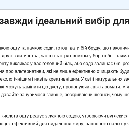
 завжди ідеальний вибір дл
яшкою оцту та пачкою соди, готові дати бій бруду, що накопич
 друзі з дитинства, часто стає рятівником у боротьбі з плям
цту викликає у вас головний біль, або сода залишає білі ро
ння про альтернативи, які не лише ефективно очищають буди
кологічнішим і навіть креативнішим. У світі натуральних за
які можуть замінити цю дуету, пропонуючи свіжі аромати, м’
ер давайте зануримося глибше, розкриваючи нюанси, чому ін
ї: кислота оцту реагує з лужною содою, утворюючи вуглекис
процес ефективний для видалення жиру, вапняного нальоту 