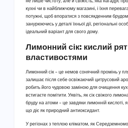
не лише чистоту, але й свіжість, яка нагадує про
кухні чи в найближчому магазині, і їхня перевага
потужні, щоб впоратися з повсякденним брудом
занурюючись у деталі їхньої дії, регіональні ос
ідеальний варіант для свого дому.
Лимонний сік: кислий ря
властивостями
Лимонний сік – це немов сонячний промінь у пля
залишає після себе освіжаючий цитрусовий арома
робить його чудовою заміною для очищення кух
встигаєте помітити. Уявіть, як сік свіжого лим
бруду на атоми – це завдяки лимонній кислоті, я
що діє як природний антиоксидант.
У регіонах з теплою кліматом, як Середземномо