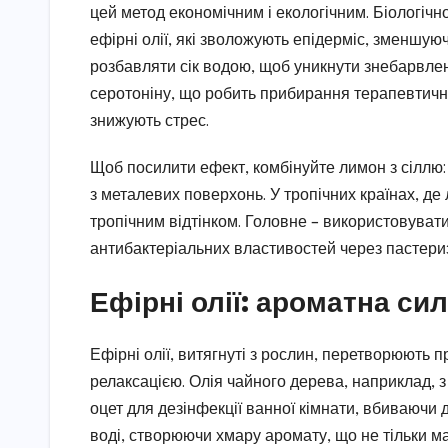
цей метод економічним і екологічним. Біологічно
ефірні олії, які зволожують епідерміс, зменшу
розбавляти сік водою, щоб уникнути знебарвле
серотоніну, що робить прибирання терапевтич
знижують стрес.
Щоб посилити ефект, комбінуйте лимон з сіллю: 
з металевих поверхонь. У тропічних країнах, д
тропічним відтінком. Головне – використовувати
антибактеріальних властивостей через пастери
Ефірні олії: ароматна сил
Ефірні олії, витягнуті з рослин, перетворюють 
релаксацією. Олія чайного дерева, наприклад, 
оцет для дезінфекції ванної кімнати, вбиваючи д
воді, створюючи хмару аромату, що не тільки ма