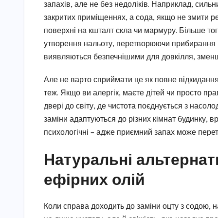
запахів, але не без недоліків. Наприклад, силь
закритих приміщеннях, а сода, якщо не змити р
поверхні на кшталт скла чи мармуру. Більше то
утворення нальоту, перетворюючи прибирання н
виявляються безпечнішими для довкілля, зменш
Але не варто сприймати це як повне відкидання 
теж. Якщо ви алергік, маєте дітей чи просто п
двері до світу, де чистота поєднується з насоло
заміни адаптуються до різних кімнат будинку, в
психологічні – адже приємний запах може пере
Натуральні альтернат
ефірних олій
Коли справа доходить до заміни оцту з содою, 