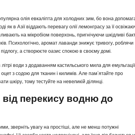
популярна олія евкаліпта для холодних зим, бо вона допомаг
і як в Азії віддають перевагу олії лемонграсу за її освіжа
 впливають на мікробіом поверхонь, пригнічуючи шкідливі бакт
ків. Психологічно, аромат лаванди знижує тривогу, роблячи
ідлогу, а створюєте оазис спокою в своєму домі.
в літрі води з додаванням кастильського мила для емульгації
оцет з содою для тканин і килимів. Але пам’ятайте про
вати шкіру, тому тестуйте на невеликій ділянці.
: від перекису водню до
ими, зверніть увагу на простіші, але не менш потужні