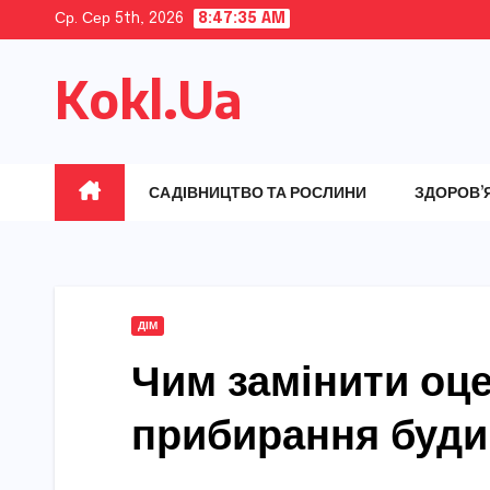
Skip
Ср. Сер 5th, 2026
8:47:36 AM
to
Kokl.Ua
content
САДІВНИЦТВО ТА РОСЛИНИ
ЗДОРОВ’
ДІМ
Чим замінити оце
прибирання будин