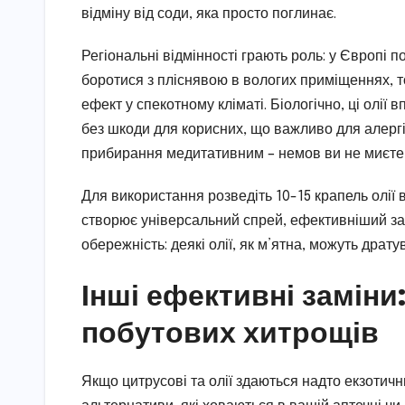
відміну від соди, яка просто поглинає.
Регіональні відмінності грають роль: у Європі 
боротися з пліснявою в вологих приміщеннях, тод
ефект у спекотному кліматі. Біологічно, ці олії
без шкоди для корисних, що важливо для алергі
прибирання медитативним – немов ви не миєте п
Для використання розведіть 10-15 крапель олії 
створює універсальний спрей, ефективніший за 
обережність: деякі олії, як м’ятна, можуть драту
Інші ефективні заміни
побутових хитрощів
Якщо цитрусові та олії здаються надто екзотичн