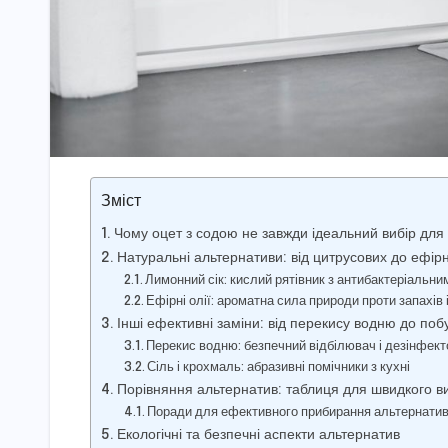
Зміст
Чому оцет з содою не завжди ідеальний вибір дл
Натуральні альтернативи: від цитрусових до ефірн
Лимонний сік: кислий рятівник з антибактеріальн
Ефірні олії: ароматна сила природи проти запахів 
Інші ефективні заміни: від перекису водню до поб
Перекис водню: безпечний відбілювач і дезінфект
Сіль і крохмаль: абразивні помічники з кухні
Порівняння альтернатив: таблиця для швидкого в
Поради для ефективного прибирання альтернати
Екологічні та безпечні аспекти альтернатив