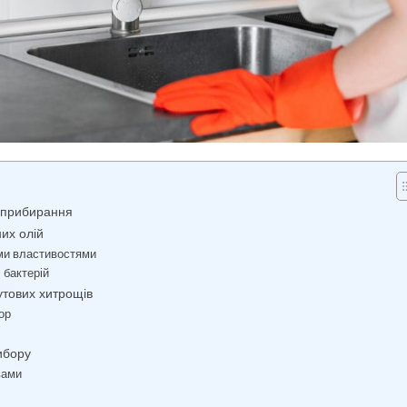
я прибирання
их олій
ими властивостями
і бактерій
утових хитрощів
ор
ибору
вами