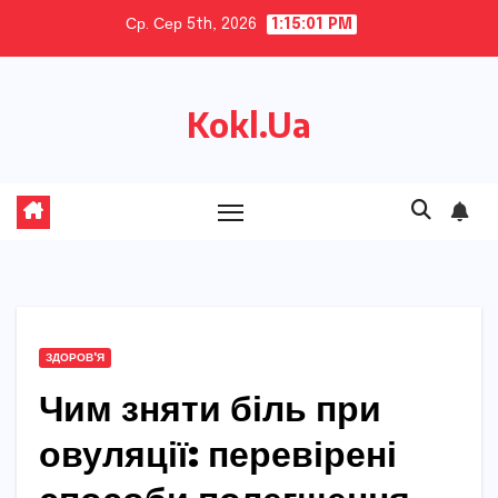
Skip
Ср. Сер 5th, 2026
1:15:02 PM
to
content
Kokl.Ua
ЗДОРОВ'Я
Чим зняти біль при
овуляції: перевірені