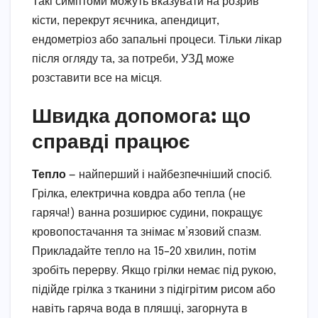
Такі симптоми можуть вказувати на розрив
кісти, перекрут яєчника, апендицит,
ендометріоз або запальні процеси. Тільки лікар
після огляду та, за потреби, УЗД може
розставити все на місця.
Швидка допомога: що
справді працює
Тепло
— найперший і найбезпечніший спосіб.
Грілка, електрична ковдра або тепла (не
гаряча!) ванна розширює судини, покращує
кровопостачання та знімає м’язовий спазм.
Прикладайте тепло на 15–20 хвилин, потім
зробіть перерву. Якщо грілки немає під рукою,
підійде грілка з тканини з підігрітим рисом або
навіть гаряча вода в пляшці, загорнута в