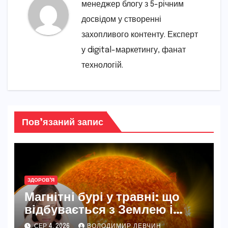
менеджер блогу з 5-річним
досвідом у створенні
захопливого контенту. Експерт
у digital-маркетингу, фанат
технологій.
Пов’язаний запис
ЗДОРОВ'Я
Магнітні бурі у травні: що
відбувається з Землею і
нашим самопочуттям
СЕР 4, 2026
ВОЛОДИМИР ЛЕВЧИН