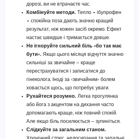
дорозі, ви не втрачаєте час.
Комбінуйте методи.
Тепло + ібупрофен
+ спокійна поза дають значно кращий
результат, ніж кожен засіб окремо. Ефект
настає швидше і тримається довше.
Не ігноруйте сильний біль «бо так має
бути».
Якщо цього місяця відчуття значно
сильніші за звичайне — краще
перестрахуватися і записатися до
гінеколога. Іноді за «звичайним» болем
ховається щось, що потребує уваги.
Рухайтеся розумно.
Легка прогулянка
або йога з акцентом на дихання часто
допомагають краще, ніж повний спокій.
Але якщо біль посилюється — зупиніться.
Слідкуйте за загальним станом.
Хронічний стрес, недосипання та запальні