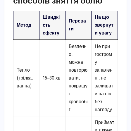
способів зняття болю
Швидкі
На що
Перева
Метод
сть
звернут
ги
ефекту
и увагу
Безпечн
Не при
о,
гостром
можна
у
Тепло
повторю
запален
(грілка,
15–30 хв
вати,
ні, не
ванна)
покращу
залишат
є
и на ніч
кровообі
без
г
нагляду
Приймат
и з їжею,