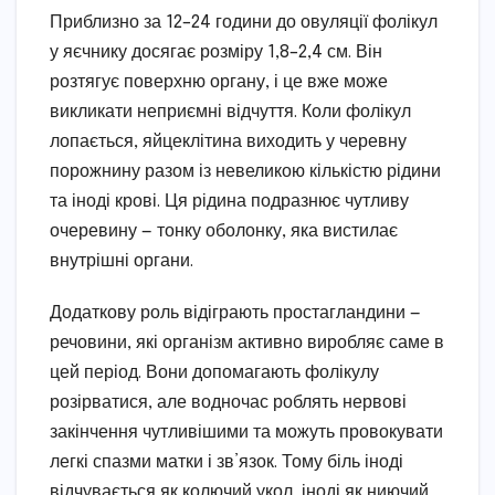
Приблизно за 12–24 години до овуляції фолікул
у яєчнику досягає розміру 1,8–2,4 см. Він
розтягує поверхню органу, і це вже може
викликати неприємні відчуття. Коли фолікул
лопається, яйцеклітина виходить у черевну
порожнину разом із невеликою кількістю рідини
та іноді крові. Ця рідина подразнює чутливу
очеревину — тонку оболонку, яка вистилає
внутрішні органи.
Додаткову роль відіграють простагландини —
речовини, які організм активно виробляє саме в
цей період. Вони допомагають фолікулу
розірватися, але водночас роблять нервові
закінчення чутливішими та можуть провокувати
легкі спазми матки і зв’язок. Тому біль іноді
відчувається як колючий укол, іноді як ниючий,