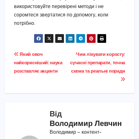
використовуйте перевірені методи і не
соромтеся звертатися по допомогу, коли
потрібно.
Навігація
Який овоч
Чим лікувати коросту:
найкорисніший: наука
сучасні препарати, точна
записів
розставляє акценти
схема та реальні поради
Від
Володимир Левчин
Володимир — контент-