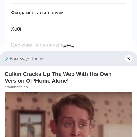
Фундаментальні науки
Хобі
Церковні та святкові дати
Цікаві та визначні місця
Цікаві та визначні постаті
Цікаві факти
Шкідники
Ювелірні вироби та прикраси