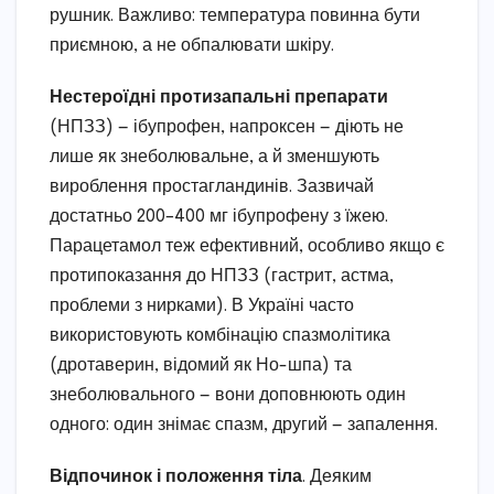
рушник. Важливо: температура повинна бути
приємною, а не обпалювати шкіру.
Нестероїдні протизапальні препарати
(НПЗЗ) — ібупрофен, напроксен — діють не
лише як знеболювальне, а й зменшують
вироблення простагландинів. Зазвичай
достатньо 200–400 мг ібупрофену з їжею.
Парацетамол теж ефективний, особливо якщо є
протипоказання до НПЗЗ (гастрит, астма,
проблеми з нирками). В Україні часто
використовують комбінацію спазмолітика
(дротаверин, відомий як Но-шпа) та
знеболювального — вони доповнюють один
одного: один знімає спазм, другий — запалення.
Відпочинок і положення тіла
. Деяким