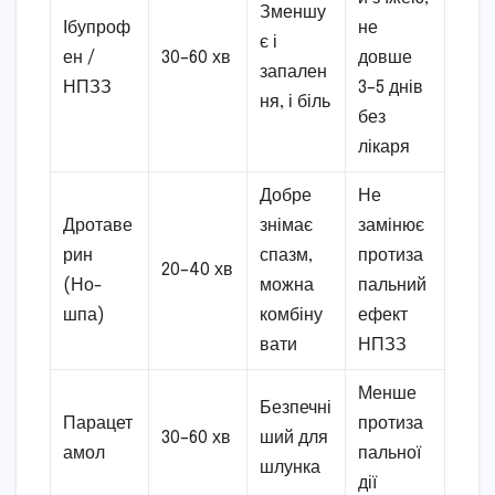
Зменшу
Ібупроф
не
є і
ен /
30–60 хв
довше
запален
НПЗЗ
3–5 днів
ня, і біль
без
лікаря
Добре
Не
Дротаве
знімає
замінює
рин
спазм,
протиза
20–40 хв
(Но-
можна
пальний
шпа)
комбіну
ефект
вати
НПЗЗ
Менше
Безпечні
Парацет
протиза
30–60 хв
ший для
амол
пальної
шлунка
дії