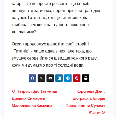
історії. Це не просто розвага – це спосіб
вшанувати загиблих, перетворюючи трагедію
на урок. І хто знає, які ще таємниці ховає
глибина, чекаючи наступного покоління
дослідників?
Океан продовжує шепотіти свої історії, і
“Титанік” – лише одна з них, але така, що
змушує серце битися швидше кожного разу,
коли ми думаємо про ті холодні води.
Навігація
Петрогліфи: Таємниці
Королева Данії:
Древніх Символів і
Біографія, Історія
записів
Малюнків на Каменях
Правління та Сучасні
Факти