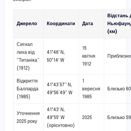
Відстань 
Джерело
Координати
Дата
Ньюфаун
(км)
Сигнал
15
лиха від
41°46′ N,
квітня
Приблизно
“Титаніка”
50°14′ W
1912
(1912)
Відкриття
1
41°43’57” N,
Балларда
вересня
Близько 6
49°56’49” W
(1985)
1985
41°43′ N,
Уточнення
49°55′ W
2025
Близько 5
2025 року
(орієнтовно)