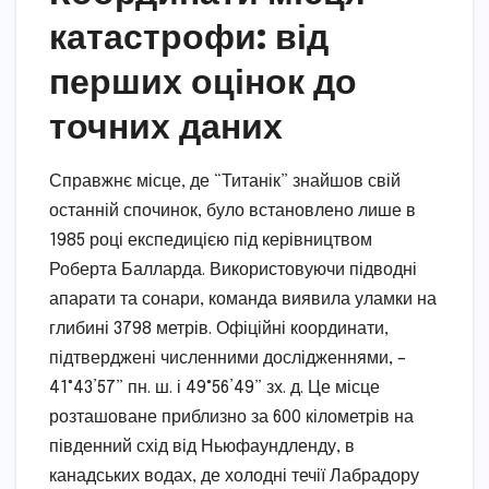
катастрофи: від
перших оцінок до
точних даних
Справжнє місце, де “Титанік” знайшов свій
останній спочинок, було встановлено лише в
1985 році експедицією під керівництвом
Роберта Балларда. Використовуючи підводні
апарати та сонари, команда виявила уламки на
глибині 3798 метрів. Офіційні координати,
підтверджені численними дослідженнями, –
41°43’57” пн. ш. і 49°56’49” зх. д. Це місце
розташоване приблизно за 600 кілометрів на
південний схід від Ньюфаундленду, в
канадських водах, де холодні течії Лабрадору