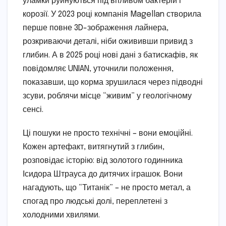
уламки руйнуються під впливом бактерій і
корозії. У 2023 році компанія Magellan створила
перше повне 3D-зображення лайнера,
розкриваючи деталі, ніби ожививши привид з
глибин. А в 2025 році нові дані з батискафів, як
повідомляє UNIAN, уточнили положення,
показавши, що корма зрушилася через підводні
зсуви, роблячи місце “живим” у геологічному
сенсі.
Ці пошуки не просто технічні – вони емоційні.
Кожен артефакт, витягнутий з глибин,
розповідає історію: від золотого годинника
Ісидора Штрауса до дитячих іграшок. Вони
нагадують, що “Титанік” – не просто метал, а
спогад про людські долі, переплетені з
холодними хвилями.