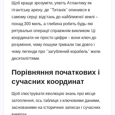
Щоб краще зрозуміти, уявіть Атлантику як
гігантську арену, де “Титанік” опинився в
самому серці: відстань до найближчої землі –
понад 300 миль, а глибина робить будь-які
рятувальні операції справжнім викликом. Ці
координати не просто цифри – вони ключ до
розуміння, чому пошуки тривали так довго і
чому легенди про “загублений корабель” жили
десятиліттями.
Порівняння початкових і
сучасних координат
Щоб ілюструвати еволюцію знань про місце
затоплення, ось таблиця з ключовими даними,
заснованими на історичних записах і сучасних
вимірах.