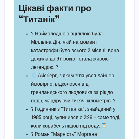
Цікаві факти про
“Титанік”
? Наймолодшою вцілілою була
Міллвіна Дін, якій на момент
катастрофи було всього 2 місяці; вона
дожила до 97 років і стала живою
легендою. ?
Айсберг, з яким зіткнувся лайнер,
ймовірно, відколовся від
гренландського льодовика за рік до
події, мандруючи тисячі кілометрів. ?
?
Годинник з “Титаніка”, знайдений у
1985 році, зупинився о 2:28 – саме тоді,
коли корабель пішов під воду.
? Роман “Марність” Моргана