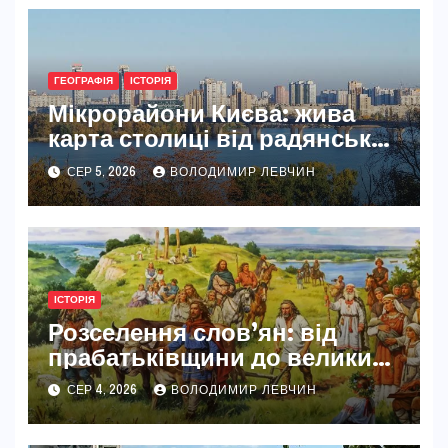
ГЕОГРАФІЯ
ІСТОРІЯ
Мікрорайони Києва: жива
карта столиці від радянських
масивів до сучасних
СЕР 5, 2026
ВОЛОДИМИР ЛЕВЧИН
кварталів
ІСТОРІЯ
Розселення слов’ян: від
прабатьківщини до великих
міграцій Європою
СЕР 4, 2026
ВОЛОДИМИР ЛЕВЧИН