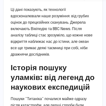
Ці дані показують, як технології
вдосконалювали наше розуміння: від грубих
оцінок до прецизійних сканувань. Джерела
включають Вікіпедію та BBC News. Після
аналізу таблиці стає зрозуміло, що кожне нове
відкриття наближає нас до істини, але океан
все ще тримає деякі таємниці при собі, ніби
дражнячи дослідників.
Історія пошуку
уламків: від легенд до
наукових експедицій
Пошуки “Титаніка” почалися майже одразу
після катастрофи, але перші спроби були