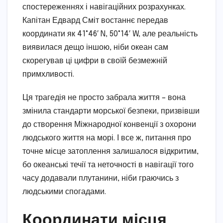
спостереженнях і навігаційних розрахунках.
Капітан Едвард Сміт востаннє передав
координати як 41°46′ N, 50°14′ W, але реальність
виявилася дещо іншою, ніби океан сам
скорегував ці цифри в своїй безмежній
примхливості.
Ця трагедія не просто забрала життя – вона
змінила стандарти морської безпеки, призвівши
до створення Міжнародної конвенції з охорони
людського життя на морі. І все ж, питання про
точне місце затоплення залишалося відкритим,
бо океанські течії та неточності в навігації того
часу додавали плутанини, ніби граючись з
людськими спогадами.
Координати місця