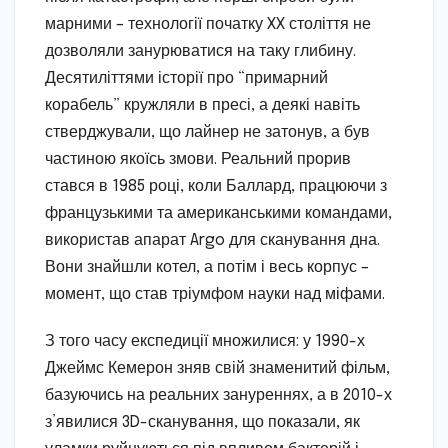
марними – технології початку XX століття не
дозволяли занурюватися на таку глибину.
Десятиліттями історії про “примарний
корабель” кружляли в пресі, а деякі навіть
стверджували, що лайнер не затонув, а був
частиною якоїсь змови. Реальний прорив
стався в 1985 році, коли Баллард, працюючи з
французькими та американськими командами,
використав апарат Argo для сканування дна.
Вони знайшли котел, а потім і весь корпус –
момент, що став тріумфом науки над міфами.
З того часу експедиції множилися: у 1990-х
Джеймс Кемерон зняв свій знаменитий фільм,
базуючись на реальних зануреннях, а в 2010-х
з’явилися 3D-сканування, що показали, як