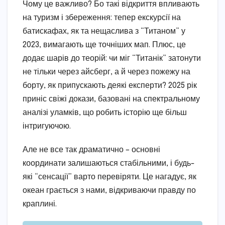
Чому це важливо? Бо такі відкриття впливають
на туризм і збереження: тепер екскурсії на
батискафах, як та нещаслива з “Титаном” у
2023, вимагають ще точніших мап. Плюс, це
додає шарів до теорій: чи міг “Титанік” затонути
не тільки через айсберг, а й через пожежу на
борту, як припускають деякі експерти? 2025 рік
приніс свіжі докази, базовані на спектральному
аналізі уламків, що робить історію ще більш
інтригуючою.
Але не все так драматично – основні
координати залишаються стабільними, і будь-
які “сенсації” варто перевіряти. Це нагадує, як
океан грається з нами, відкриваючи правду по
краплині.