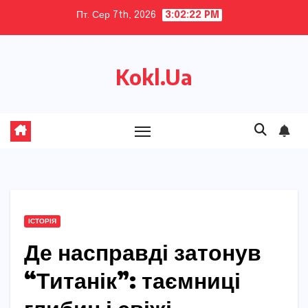
Skip
Пт. Сер 7th, 2026
3:02:23 PM
to
content
Kokl.Ua
ІСТОРІЯ
Де насправді затонув
“Титанік”: таємниці