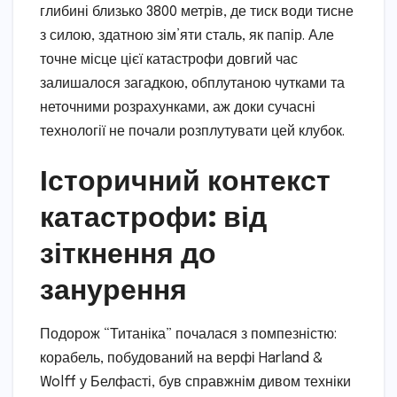
глибині близько 3800 метрів, де тиск води тисне
з силою, здатною зім’яти сталь, як папір. Але
точне місце цієї катастрофи довгий час
залишалося загадкою, обплутаною чутками та
неточними розрахунками, аж доки сучасні
технології не почали розплутувати цей клубок.
Історичний контекст
катастрофи: від
зіткнення до
занурення
Подорож “Титаніка” почалася з помпезністю:
корабель, побудований на верфі Harland &
Wolff у Белфасті, був справжнім дивом техніки