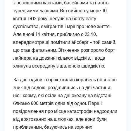
з розкішними каютами, басейнами та навіть
турецькими лазнями. Він вийшов у море 10
квітня 1912 року, несучи на борту еліту
суспільства, емігрантів і мрії про нове життя.
Але вночі 14 квітня, приблизно о 23:40,
впередсмотрящі помітили айсберг – той самий,
що став фатальним. Зіткнення розпороло борт
лайнера на довжині кількох відсіків, і вода
хлинула всередину з шаленою швидкістю.
За дві години і сорок хвилин корабель повністю
зник під водою, розділившись на дві частини:
ніс і корму, які осіли на дні океану на відстані
близько 600 метрів одна від одної. Перші
повідомлення про місце катастрофи надходили
від врятованих на шлюпках, але вони були
приблизними, базуючись на зоряних