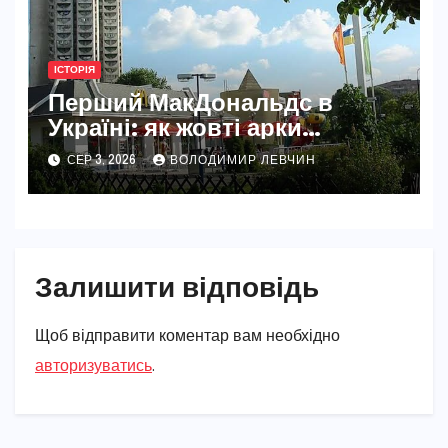
ІСТОРІЯ
Перший МакДональдс в
Україні: як жовті арки
змінили Київ
СЕР 3, 2026
ВОЛОДИМИР ЛЕВЧИН
Залишити відповідь
Щоб відправити коментар вам необхідно
авторизуватись
.