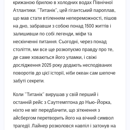
крижаною брилою в холодних водах Північної
Атлантики. “Титанік”, цей гігантський пароплав,
що мав стати втіленням непереможності, пішов
на дно, забравши з собою понад 1500 життів і
залишивши по собі легенди, міфи та
нескінченні питання. Сьогодні, через понад
століття, ми все ще розкопуємо правду про те,
де саме ховаються його уламки, і свіжі
дослідження 2025 року додають несподіваних
поворотів до цієї історії, ніби океан сам шепоче
забуті секрети.
Коли “Титанік” вирушав у свій перший і
останній рейс з Саутгемптона до Нью-Йорка,
ніхто не міг передбачити, що зіткнення з
айсбергом перетворить його на вічний символ
трагедії. Лайнер розколовся навпіл і затонув на