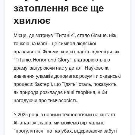
затоплення все ще
хвилює
Місце, де затонув “Титанік”, стало більше, ніж
точкою на мапі – це символ людської
вразливості. Фільми, книги і навіть відеоігри, як
“Titanic: Honor and Glory”, відтворюють цю
драму, занурюючи нас у деталі. Науково ж,
вивчення уламків допомагає розуміти океанські
процеси: бактерії, що “їдять” сталь, показують,
як природа розкладає наші творіння, ніби
нагадуючи про тимчасовість.
У 2025 році, з новими технологіями на кшталт
AI-аналізу сканів, ми можемо віртуально
“прогулятися” по палубах, відкриваючи забуті