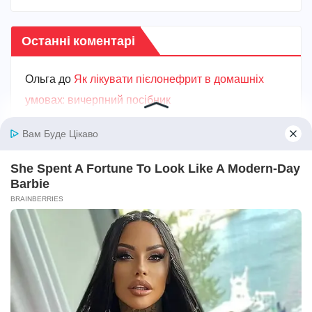
Останні коментарі
Ольга
до
Як лікувати пієлонефрит в домашніх
умовах: вичерпний посібник
Марiя
до
Як проявляється цистит: основні
симптоми та ознаки захворювання
Карина
до
Як швидко вилікувати цистит в
домашніх умовах: ефективні кроки для
полегшення
Ганна
до
Від чого з’являється пісок у нирках:
головні причини та ризики