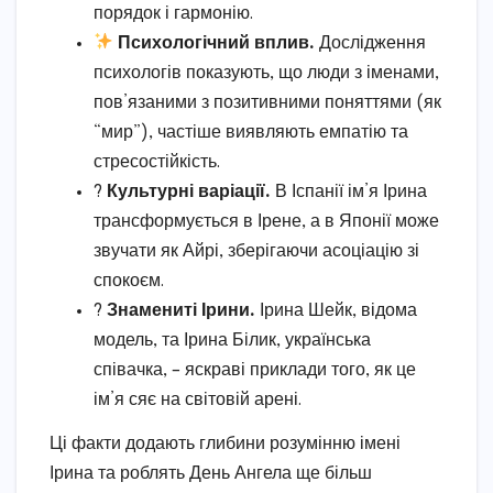
порядок і гармонію.
Психологічний вплив.
Дослідження
психологів показують, що люди з іменами,
пов’язаними з позитивними поняттями (як
“мир”), частіше виявляють емпатію та
стресостійкість.
?
Культурні варіації.
В Іспанії ім’я Ірина
трансформується в Ірене, а в Японії може
звучати як Айрі, зберігаючи асоціацію зі
спокоєм.
?
Знамениті Ірини.
Ірина Шейк, відома
модель, та Ірина Білик, українська
співачка, – яскраві приклади того, як це
ім’я сяє на світовій арені.
Ці факти додають глибини розумінню імені
Ірина та роблять День Ангела ще більш