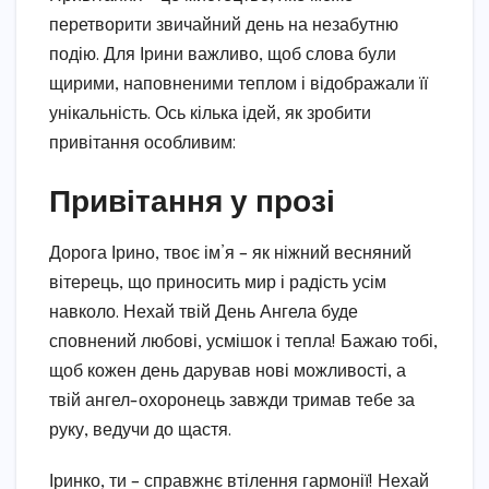
перетворити звичайний день на незабутню
подію. Для Ірини важливо, щоб слова були
щирими, наповненими теплом і відображали її
унікальність. Ось кілька ідей, як зробити
привітання особливим:
Привітання у прозі
Дорога Ірино, твоє ім’я – як ніжний весняний
вітерець, що приносить мир і радість усім
навколо. Нехай твій День Ангела буде
сповнений любові, усмішок і тепла! Бажаю тобі,
щоб кожен день дарував нові можливості, а
твій ангел-охоронець завжди тримав тебе за
руку, ведучи до щастя.
Іринко, ти – справжнє втілення гармонії! Нехай