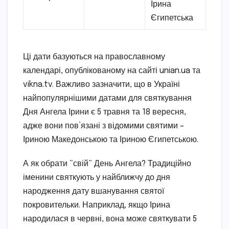
Ірина
Єгипетська
Ці дати базуються на православному
календарі, опублікованому на сайті unian.ua та
vikna.tv. Важливо зазначити, що в Україні
найпопулярнішими датами для святкування
Дня Ангела Ірини є 5 травня та 18 вересня,
адже вони пов’язані з відомими святими –
Іриною Македонською та Іриною Єгипетською.
А як обрати “свій” День Ангела? Традиційно
іменини святкують у найближчу до дня
народження дату вшанування святої
покровительки. Наприклад, якщо Ірина
народилася в червні, вона може святкувати 5