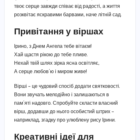
твоє серце завжди співає від радості, а життя
розквітає яскравими барвами, наче літній сад.
Привітання у віршах
Ірино, з Днем Ангела тебе вітаєм!
Хай щастя рікою до тебе пливе.
Нехай твій шлях зірка ясна освітляє,
А серце любов’ю і миром живе!
Вірші – це чудовий спосіб додати святковості.
Вони звучать мелодійно і залишаються в
пам’яті надовго. Спробуйте скласти власний
вірш, додавши до нього особистий штрих –
наприклад, згадку про улюблену рису Ірини.
Креативні ідеї для