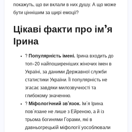
покажуть, що ви вклали в них душу. А що може
бути ціннішим за щирі емоції?
Цікаві факти про ім’я
Ірина
?
Популярність імені.
Ірина входить до
топ-20 найпоширеніших жіночих імен в
Україні, за даними Державної служби
статистики України. Її популярність не
згасає завдяки милозвучності та
глибокому значенню.
?
Міфологічний зв’язок.
Ім’я Ірина
пов’язане не лише з Ейреною, а й із
трьома богинями Горами, які в
давньогрецькій міфології уособлювали