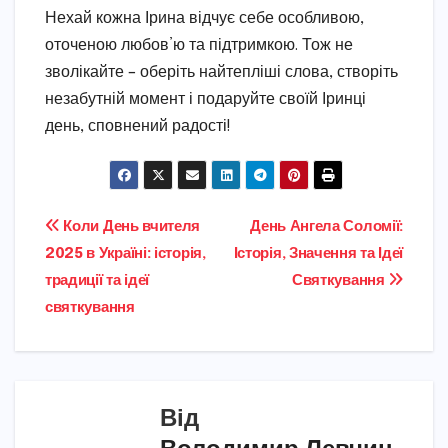
Нехай кожна Ірина відчує себе особливою,
оточеною любов’ю та підтримкою. Тож не
зволікайте – оберіть найтепліші слова, створіть
незабутній момент і подаруйте своїй Іринці
день, сповнений радості!
Навігація
Коли День вчителя
День Ангела Соломії:
2025 в Україні: історія,
Історія, Значення та Ідеї
записів
традиції та ідеї
Святкування
святкування
Від
Володимир Левчин