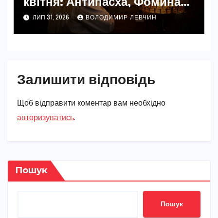
квітня: Антипасха, Фомина
неділя та пам’ять Іоанна
ЛИП 31, 2026
ВОЛОДИМИР ЛЕВЧИН
Ветхопечерника
Залишити відповідь
Щоб відправити коментар вам необхідно
авторизуватись
.
Пошук
Пошук