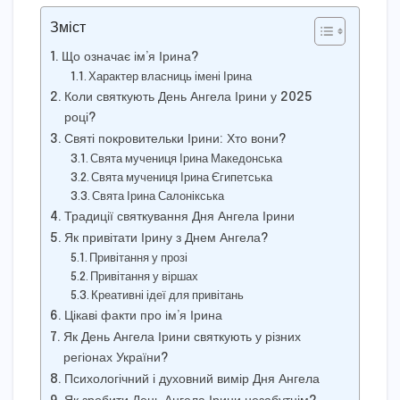
Зміст
Що означає ім’я Ірина?
Характер власниць імені Ірина
Коли святкують День Ангела Ірини у 2025
році?
Святі покровительки Ірини: Хто вони?
Свята мучениця Ірина Македонська
Свята мучениця Ірина Єгипетська
Свята Ірина Салонікська
Традиції святкування Дня Ангела Ірини
Як привітати Ірину з Днем Ангела?
Привітання у прозі
Привітання у віршах
Креативні ідеї для привітань
Цікаві факти про ім’я Ірина
Як День Ангела Ірини святкують у різних
регіонах України?
Психологічний і духовний вимір Дня Ангела