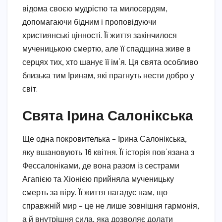
відома своєю мудрістю та милосердям,
допомагаючи бідним і проповідуючи
християнські цінності. Її життя закінчилося
мученицькою смертю, але її спадщина живе в
серцях тих, хто шанує її ім’я. Ця свята особливо
близька тим Іринам, які прагнуть нести добро у
світ.
Свята Ірина Салонікська
Ще одна покровителька – Ірина Салонікська,
яку вшановують 16 квітня. Її історія пов’язана з
Фессалоніками, де вона разом із сестрами
Агапією та Хіонією прийняла мученицьку
смерть за віру. Її життя нагадує нам, що
справжній мир – це не лише зовнішня гармонія,
а й внутрішня сила, яка дозволяє долати