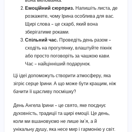
вона меломанка.
Емоційний сюрприз.
Напишіть листа, де
розкажете, чому Ірина особлива для вас.
Щирі слова – це скарб, який вона
зберігатиме роками.
Спільний час.
Проведіть день разом –
сходіть на прогулянку, влаштуйте пікнік
або просто поговоріть за чашкою кави.
Час – найцінніший подарунок.
Ці ідеї допоможуть створити атмосферу, яка
зігріє серце Ірини. А що може бути кращим, ніж
бачити її щасливу посмішку?
День Ангела Ірини – це свято, яке поєднує
духовність, традиції та щирі емоції. Це день,
коли ми вшановуємо не лише ім’я, а й
унікальну душу, яка несе мир і гармонію у світ.