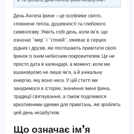
Як зробити День Ангела Ірини незабутнім?
День Ангела Ірини – це особливе свято,
сповнене тепла, душевності та глибокого
символізму. Уявіть собі день, коли ім’я, що
означає “мир” і “спокій”, оживає в серцях
рідних і друзів, які поспішають привітати своїх
Іринок із їхнім небесним покровителем. Це не
просто дата в календарі, а момент, коли ми
вшановуємо не лише ім’я, а й унікальну
енергію, яку воно несе. У цій статті ми
зануримося в історію, значення імені Ірина,
традиції святкування, а також поділимося
креативними ідеями для привітань, які зроблять
цей день незабутнім.
Що означає ім’я