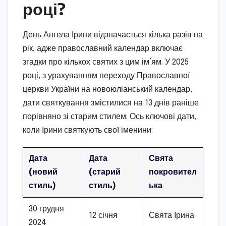
році?
День Ангела Ірини відзначається кілька разів на
рік, адже православний календар включає
згадки про кількох святих з цим ім’ям. У 2025
році, з урахуванням переходу Православної
церкви України на новоюліанський календар,
дати святкування змістилися на 13 днів раніше
порівняно зі старим стилем. Ось ключові дати,
коли Ірини святкують свої іменини:
Дата
Дата
Свята
(новий
(старий
покровител
стиль)
стиль)
ька
30 грудня
12 січня
Свята Ірина
2024