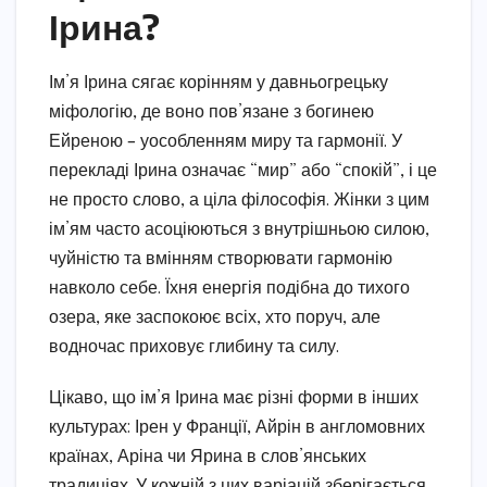
Ірина?
Ім’я Ірина сягає корінням у давньогрецьку
міфологію, де воно пов’язане з богинею
Ейреною – уособленням миру та гармонії. У
перекладі Ірина означає “мир” або “спокій”, і це
не просто слово, а ціла філософія. Жінки з цим
ім’ям часто асоціюються з внутрішньою силою,
чуйністю та вмінням створювати гармонію
навколо себе. Їхня енергія подібна до тихого
озера, яке заспокоює всіх, хто поруч, але
водночас приховує глибину та силу.
Цікаво, що ім’я Ірина має різні форми в інших
культурах: Ірен у Франції, Айрін в англомовних
країнах, Аріна чи Ярина в слов’янських
традиціях. У кожній з цих варіацій зберігається