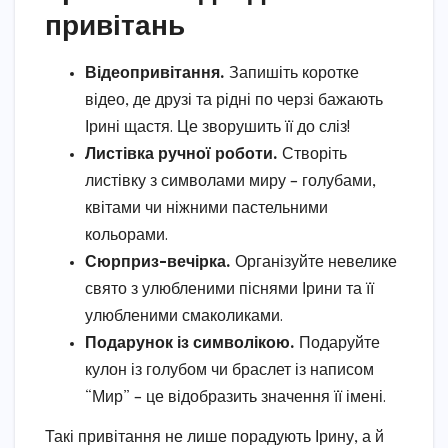
привітань
Відеопривітання.
Запишіть коротке
відео, де друзі та рідні по черзі бажають
Ірині щастя. Це зворушить її до сліз!
Листівка ручної роботи.
Створіть
листівку з символами миру – голубами,
квітами чи ніжними пастельними
кольорами.
Сюрприз-вечірка.
Організуйте невелике
свято з улюбленими піснями Ірини та її
улюбленими смаколиками.
Подарунок із символікою.
Подаруйте
кулон із голубом чи браслет із написом
“Мир” – це відобразить значення її імені.
Такі привітання не лише порадують Ірину, а й