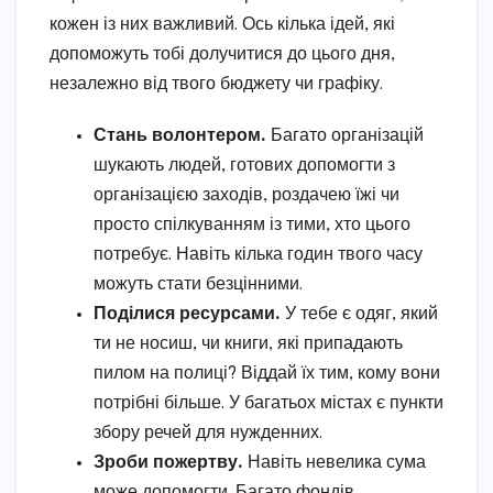
кожен із них важливий. Ось кілька ідей, які
допоможуть тобі долучитися до цього дня,
незалежно від твого бюджету чи графіку.
Стань волонтером.
Багато організацій
шукають людей, готових допомогти з
організацією заходів, роздачею їжі чи
просто спілкуванням із тими, хто цього
потребує. Навіть кілька годин твого часу
можуть стати безцінними.
Поділися ресурсами.
У тебе є одяг, який
ти не носиш, чи книги, які припадають
пилом на полиці? Віддай їх тим, кому вони
потрібні більше. У багатьох містах є пункти
збору речей для нужденних.
Зроби пожертву.
Навіть невелика сума
може допомогти. Багато фондів