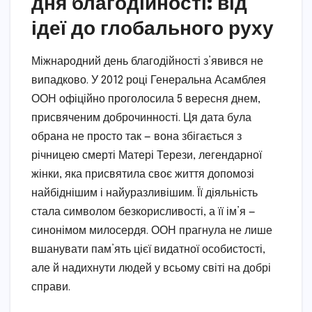
дня благодійності: від
ідеї до глобального руху
Міжнародний день благодійності з’явився не
випадково. У 2012 році Генеральна Асамблея
ООН офіційно проголосила 5 вересня днем,
присвяченим доброчинності. Ця дата була
обрана не просто так — вона збігається з
річницею смерті Матері Терези, легендарної
жінки, яка присвятила своє життя допомозі
найбіднішим і найуразливішим. Її діяльність
стала символом безкорисливості, а її ім’я —
синонімом милосердя. ООН прагнула не лише
вшанувати пам’ять цієї видатної особистості,
але й надихнути людей у всьому світі на добрі
справи.