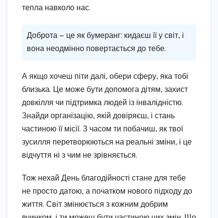
тепла навколо нас.
Доброта — це як бумеранг: кидаєш її у світ, і
вона неодмінно повертається до тебе.
А якщо хочеш піти далі, обери сферу, яка тобі
близька. Це може бути допомога дітям, захист
довкілля чи підтримка людей із інвалідністю.
Знайди організацію, якій довіряєш, і стань
частиною її місії. З часом ти побачиш, як твої
зусилля перетворюються на реальні зміни, і це
відчуття ні з чим не зрівняється.
Тож нехай День благодійності стане для тебе
не просто датою, а початком нового підходу до
життя. Світ змінюється з кожним добрим
вчинком, і ти можеш бути частиною цих змін. Що