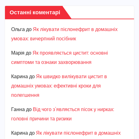
Останні коментарі
Ольга
до
Як лікувати пієлонефрит в домашніх
умовах: вичерпний посібник
Марiя
до
Як проявляється цистит: основні
симптоми та ознаки захворювання
Карина
до
Як швидко вилікувати цистит в
домашніх умовах: ефективні кроки для
полегшення
Ганна
до
Від чого з’являється пісок у нирках:
головні причини та ризики
Карина
до
Як лікувати пієлонефрит в домашніх