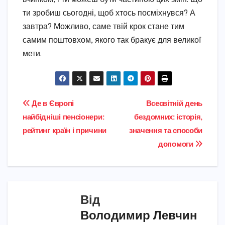
ти зробиш сьогодні, щоб хтось посміхнувся? А
завтра? Можливо, саме твій крок стане тим
самим поштовхом, якого так бракує для великої
мети.
Навігація
Де в Європі
Всесвітній день
найбідніші пенсіонери:
бездомних: історія,
записів
рейтинг країн і причини
значення та способи
допомоги
Від
Володимир Левчин