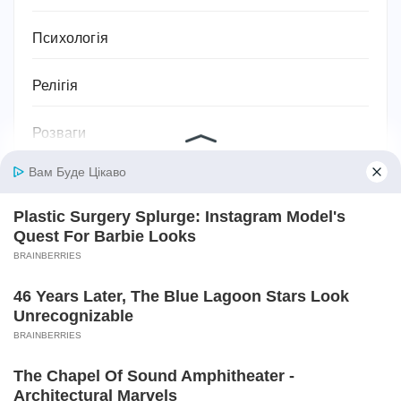
Психологія
Релігія
Розваги
Садівництво та рослини
Сантехніка
Своїми руками
Секс
Серіали