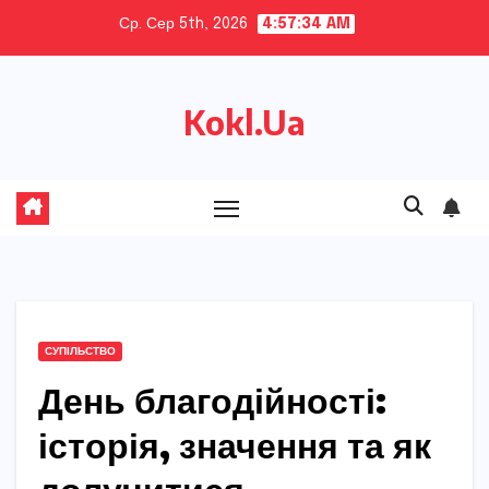
Skip
Ср. Сер 5th, 2026
4:57:36 AM
to
content
Kokl.Ua
СУПІЛЬСТВО
День благодійності:
історія, значення та як