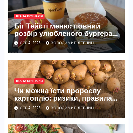
ЇЖА ТА КУЛІНАРІЯ
Біг Тейсті меню: повний
розбір улюбленого бургера
McDonald’s
СЕР 4, 2026
ВОЛОДИМИР ЛЕВЧИН
ЇЖА ТА КУЛІНАРІЯ
Чи можна їсти пророслу
картоплю: ризики, правила
та безпечні способи
СЕР 4, 2026
ВОЛОДИМИР ЛЕВЧИН