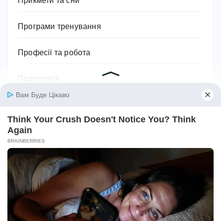
Прикмети та сни
Програми тренування
Професії та робота
Психологія
Релігія
Розваги
Садівництво та рослини
Сантехніка
Своїми руками