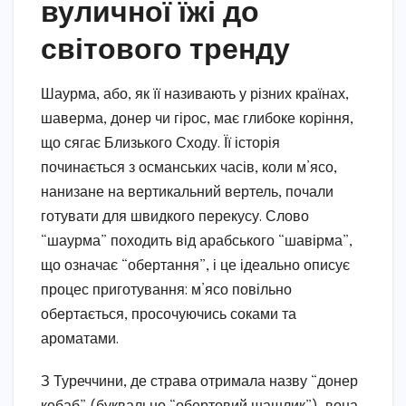
вуличної їжі до
світового тренду
Шаурма, або, як її називають у різних країнах,
шаверма, донер чи гірос, має глибоке коріння,
що сягає Близького Сходу. Її історія
починається з османських часів, коли м’ясо,
нанизане на вертикальний вертель, почали
готувати для швидкого перекусу. Слово
“шаурма” походить від арабського “шавірма”,
що означає “обертання”, і це ідеально описує
процес приготування: м’ясо повільно
обертається, просочуючись соками та
ароматами.
З Туреччини, де страва отримала назву “донер