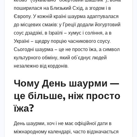
кебаб” (буквально “обертовий шашлик”), вона
поширилася на Близький Схід, а згодом і в
Європу. У кожній країні шаурма адаптувалася
до місцевих смаків: у Греції додали йогуртовий
соус дзадзікі, в Ізраїлі — хумус і соління, а в
Україні — щедру порцію часникового соусу.
Сьогодні шаурма — це не просто їжа, а символ
культурного обміну, який об’єднує людей
незалежно від кордонів.
Чому День шаурми —
це більше, ніж просто
їжа?
День шаурми, хоч і не має офіційної дати в
міжнародному календарі, часто відзначається