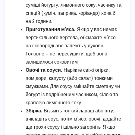
суміші йогурту, лимонного соку, часнику та
спецій (кумін, паприка, коріандр) хоча б
на 2 години.
Приготування м’яса.
Якщо у вас немає
вертикального вертела, обсмажте м’ясо
на сковороді або запечіть у духовці.
Головне — не пересушити, щоб воно
залишилося соковитим.
Овочі та соуси.
Наріжте свіжі огірки,
помідори, капусту (або салат) тонкими
смужками. Для соусу змішайте сметану чи
йогурт із подрібненим часником, сіллю та
краплею лимонного соку.
Збірка.
Візьміть тонкий лаваш або піту,
викладіть соус, потім м’ясо, овочі, додайте
ще трохи соусу і щільно загорніть. Якщо