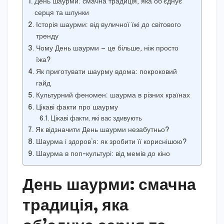
День шаурми: смачна традиція, яка об’єднує
серця та шлунки
Історія шаурми: від вуличної їжі до світового
тренду
Чому День шаурми — це більше, ніж просто
їжа?
Як приготувати шаурму вдома: покроковий
гайд
Культурний феномен: шаурма в різних країнах
Цікаві факти про шаурму
Цікаві факти, які вас здивують
Як відзначити День шаурми незабутньо?
Шаурма і здоров’я: як зробити її кориснішою?
Шаурма в поп-культурі: від мемів до кіно
День шаурми: смачна
традиція, яка