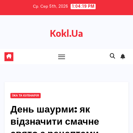
Skip
Ср. Сер 5th, 2026
1:04:20 PM
to
content
Kokl.Ua
ЇЖА ТА КУЛІНАРІЯ
День шаурми: як
відзначити смачне