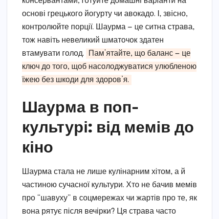
консервантами, готуйте домашні варіанти на
основі грецького йогурту чи авокадо. І, звісно,
контролюйте порції. Шаурма — це ситна страва,
тож навіть невеликий шматочок здатен
втамувати голод.
Пам’ятайте, що баланс — це
ключ до того, щоб насолоджуватися улюбленою
їжею без шкоди для здоров’я.
Шаурма в поп-
культурі: від мемів до
кіно
Шаурма стала не лише кулінарним хітом, а й
частиною сучасної культури. Хто не бачив мемів
про “шавуху” в соцмережах чи жартів про те, як
вона рятує після вечірки? Ця страва часто