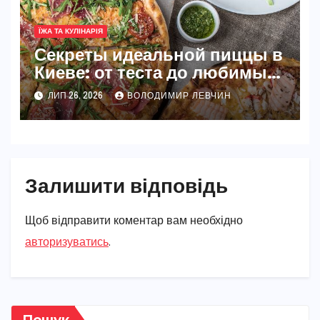
ЇЖА ТА КУЛІНАРІЯ
Секреты идеальной пиццы в
Киеве: от теста до любимых
начинок
ЛИП 26, 2026
ВОЛОДИМИР ЛЕВЧИН
Залишити відповідь
Щоб відправити коментар вам необхідно
авторизуватись
.