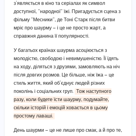
з’являється в кіно та серіалах як символ
доступної, “народної” їжі. Пригадується сцена з
фільму “Месники”, де Тоні Старк після битви
мріє про шаурму — і це не просто жарт, а
справжня данина її популярності.
У багатьох країнах шаурма асоціюється з
молодістю, свободою і невимушеністю. Її їдять
на ходу, діляться з друзями, замовляють на ніч
після довгих розмов. Це більше, ніж їжа — це
стиль життя, який об’єднує людей різних
поколінь і соціальних груп.
Тож наступного
разу, коли будете їсти шаурму, подумайте,
скільки історій і емоцій ховається в цьому
простому лаваші.
День шаурми — це не лише про смак, а й про те,