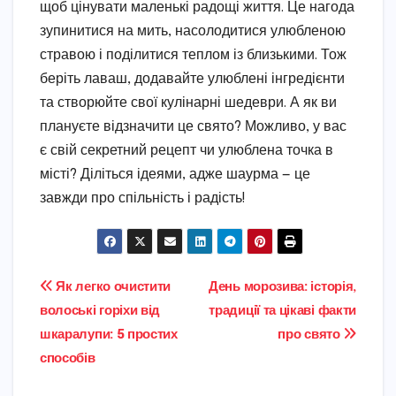
щоб цінувати маленькі радощі життя. Це нагода
зупинитися на мить, насолодитися улюбленою
стравою і поділитися теплом із близькими. Тож
беріть лаваш, додавайте улюблені інгредієнти
та створюйте свої кулінарні шедеври. А як ви
плануєте відзначити це свято? Можливо, у вас
є свій секретний рецепт чи улюблена точка в
місті? Діліться ідеями, адже шаурма — це
завжди про спільність і радість!
Навігація
Як легко очистити
День морозива: історія,
волоські горіхи від
традиції та цікаві факти
записів
шкаралупи: 5 простих
про свято
способів