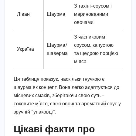
З тахіні-соусом і
Ліван
Шаурма
маринованими
овочами.
З часниковим
Шаурма/
соусом, капустою
Україна
шаверма
та щедрою порцією
м’яса.
Ця таблиця показує, наскільки гнучкою є
шаурма як концепт. Вона легко адаптується до
місцевих смаків, зберігаючи свою суть —
соковите м’ясо, свіжі овочі та ароматний соус у
зручній “упаковці”.
Цікаві факти про