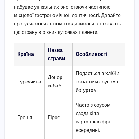
набуває унікальних рис, стаючи частиною
місцевої гастрономічної ідентичності. Давайте
прогуляємося світом і подивимося, як готують
цю страву в різних куточках планети.
Назва
Країна
Особливості
страви
Подається в хлібі з
Донер
Туреччина
томатним соусом і
кебаб
йогуртом.
Часто з соусом
дзадзікі та
Греція
Гірос
картоплею фрі
всередині.