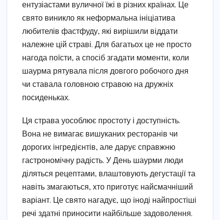
ентузіастами вуличної їжі в різних країнах. Це
свято виникло як неформальна ініціатива
любителів фастфуду, які вирішили віддати
належне цій страві. Для багатьох це не просто
нагода поїсти, а спосіб згадати моменти, коли
шаурма рятувала після довгого робочого дня
чи ставала головною стравою на дружніх
посиденьках.
Ця страва уособлює простоту і доступність.
Вона не вимагає вишуканих ресторанів чи
дорогих інгредієнтів, але дарує справжню
гастрономічну радість. У День шаурми люди
діляться рецептами, влаштовують дегустації та
навіть змагаються, хто приготує найсмачніший
варіант. Це свято нагадує, що іноді найпростіші
речі здатні приносити найбільше задоволення.