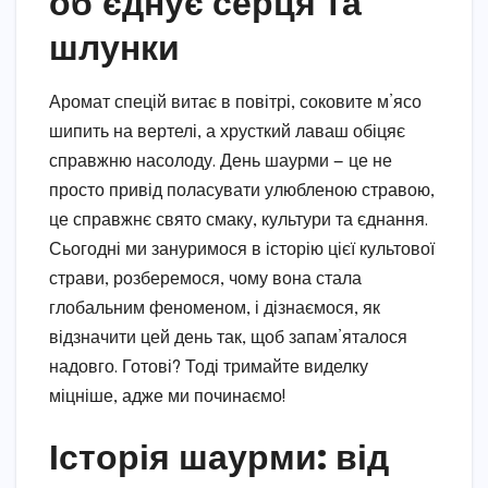
об’єднує серця та
шлунки
Аромат спецій витає в повітрі, соковите м’ясо
шипить на вертелі, а хрусткий лаваш обіцяє
справжню насолоду. День шаурми — це не
просто привід поласувати улюбленою стравою,
це справжнє свято смаку, культури та єднання.
Сьогодні ми зануримося в історію цієї культової
страви, розберемося, чому вона стала
глобальним феноменом, і дізнаємося, як
відзначити цей день так, щоб запам’яталося
надовго. Готові? Тоді тримайте виделку
міцніше, адже ми починаємо!
Історія шаурми: від