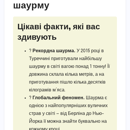
шаурму
Цікаві факти, які вас
здивують
?
Рекордна шаурма.
У 2015 році в
Туреччині приготували найбільшу
шаурму в світі вагою понад 1 тонну! Її
довжина склала кілька метрів, а на
приготування пішло кілька десятків
кілограмів м’яса.
?
Глобальний феномен.
Шаурма є
однією з найпопулярніших вуличних
страв у світі — від Берліна до Нью-
Йорка її можна знайти буквально на
кожному кроці.