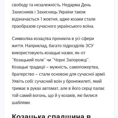
свободу та незалежність. Недарма День
Захисників і Захисниць України також
відзначається 1 жовтня, адже козаки стали
праобразом сучасного українського воїна.
Символіка козацтва проникла в усі сфери
життя. Наприклад, багато підрозділів ЗСУ
використовують козацькі назви, як-от
“Козацький полк” чи “Чорні Запорожці”.
Козацькі традиції — мужність, самопожертва,
братерство — стали основою для сучасної армії.
Уявіть собі: сучасний воїн у бронежилеті, який
тримає в руках автомат, але в його серці палає
той самий вогонь, що й у козаків, які билися
шаблями.
Козацька спадщина в