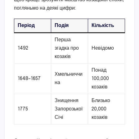
погляньмо на деякі цифри:
Період
Подія
Кількість
Перша
1492
згадка про
Невідомо
козаків
Понад
Хмельниччи
1648–1657
100,000
на
козаків
Знищення
Близько
1775
Запорозької
20,000
Січі
козаків