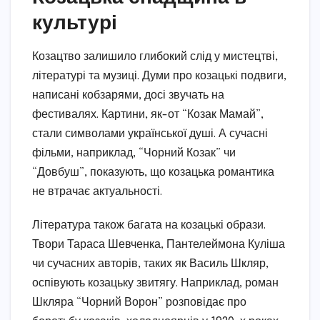
культурі
Козацтво залишило глибокий слід у мистецтві,
літературі та музиці. Думи про козацькі подвиги,
написані кобзарями, досі звучать на
фестивалях. Картини, як-от “Козак Мамай”,
стали символами української душі. А сучасні
фільми, наприклад, “Чорний Козак” чи
“Довбуш”, показують, що козацька романтика
не втрачає актуальності.
Література також багата на козацькі образи.
Твори Тараса Шевченка, Пантелеймона Куліша
чи сучасних авторів, таких як Василь Шкляр,
оспівують козацьку звитягу. Наприклад, роман
Шкляра “Чорний Ворон” розповідає про