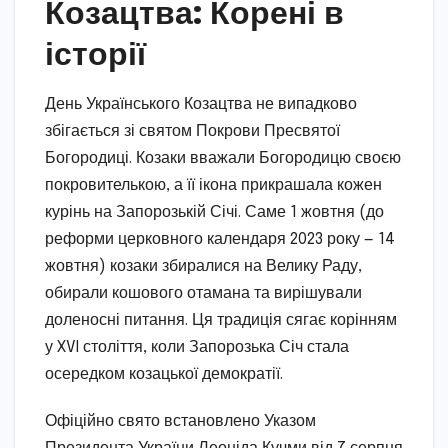
Козацтва: Корені в
історії
День Українського Козацтва не випадково
збігається зі святом Покрови Пресвятої
Богородиці. Козаки вважали Богородицю своєю
покровителькою, а її ікона прикрашала кожен
курінь на Запорозькій Січі. Саме 1 жовтня (до
реформи церковного календаря 2023 року — 14
жовтня) козаки збиралися на Велику Раду,
обирали кошового отамана та вирішували
доленосні питання. Ця традиція сягає корінням
у XVI століття, коли Запорозька Січ стала
осередком козацької демократії.
Офіційно свято встановлено Указом