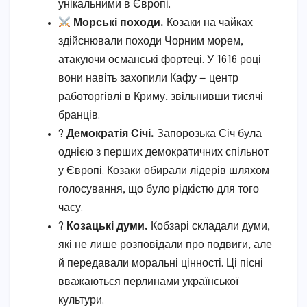
унікальними в Європі.
Морські походи.
Козаки на чайках
здійснювали походи Чорним морем,
атакуючи османські фортеці. У 1616 році
вони навіть захопили Кафу — центр
работоргівлі в Криму, звільнивши тисячі
бранців.
?️
Демократія Січі.
Запорозька Січ була
однією з перших демократичних спільнот
у Європі. Козаки обирали лідерів шляхом
голосування, що було рідкістю для того
часу.
?
Козацькі думи.
Кобзарі складали думи,
які не лише розповідали про подвиги, але
й передавали моральні цінності. Ці пісні
вважаються перлинами української
культури.