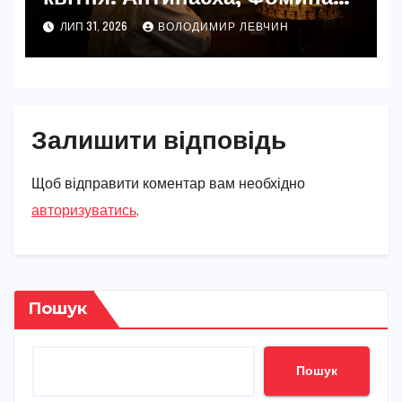
неділя та пам’ять Іоанна
ЛИП 31, 2026
ВОЛОДИМИР ЛЕВЧИН
Ветхопечерника
Залишити відповідь
Щоб відправити коментар вам необхідно
авторизуватись
.
Пошук
Пошук