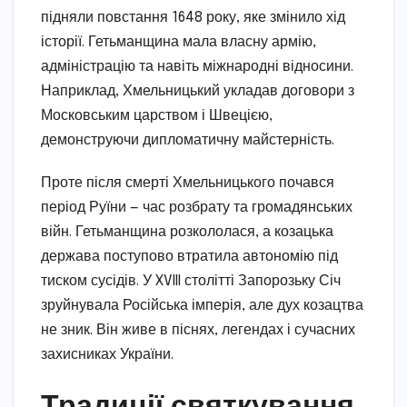
підняли повстання 1648 року, яке змінило хід
історії. Гетьманщина мала власну армію,
адміністрацію та навіть міжнародні відносини.
Наприклад, Хмельницький укладав договори з
Московським царством і Швецією,
демонструючи дипломатичну майстерність.
Проте після смерті Хмельницького почався
період Руїни — час розбрату та громадянських
війн. Гетьманщина розкололася, а козацька
держава поступово втратила автономію під
тиском сусідів. У XVIII столітті Запорозьку Січ
зруйнувала Російська імперія, але дух козацтва
не зник. Він живе в піснях, легендах і сучасних
захисниках України.
Традиції святкування