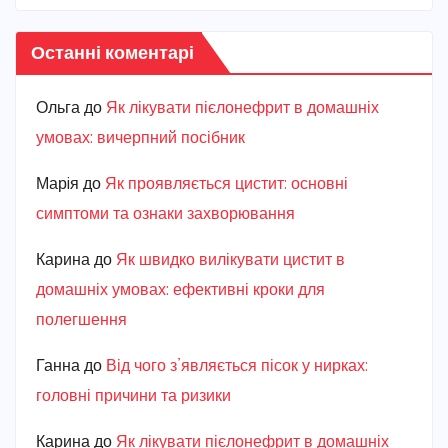
Останні коментарі
Ольга
до
Як лікувати пієлонефрит в домашніх
умовах: вичерпний посібник
Марiя
до
Як проявляється цистит: основні
симптоми та ознаки захворювання
Карина
до
Як швидко вилікувати цистит в
домашніх умовах: ефективні кроки для
полегшення
Ганна
до
Від чого з’являється пісок у нирках:
головні причини та ризики
Карина
до
Як лікувати пієлонефрит в домашніх