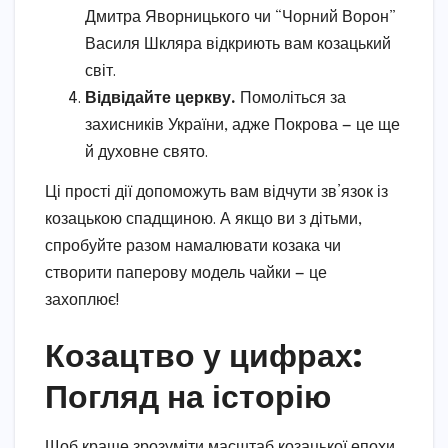
Дмитра Яворницького чи “Чорний Ворон”
Василя Шкляра відкриють вам козацький
світ.
Відвідайте церкву.
Помоліться за
захисників України, адже Покрова — це ще
й духовне свято.
Ці прості дії допоможуть вам відчути зв’язок із
козацькою спадщиною. А якщо ви з дітьми,
спробуйте разом намалювати козака чи
створити паперову модель чайки — це
захоплює!
Козацтво у цифрах:
Погляд на історію
Щоб краще зрозуміти масштаб козацької епохи,