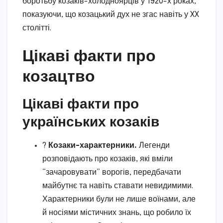
боротьбу козаків-холодноярців у 1920-х роках,
показуючи, що козацький дух не згас навіть у XX
столітті.
Цікаві факти про
козацтво
Цікаві факти про
українських козаків
?
Козаки-характерники.
Легенди
розповідають про козаків, які вміли
“зачаровувати” ворогів, передбачати
майбутнє та навіть ставати невидимими.
Характерники були не лише воїнами, але
й носіями містичних знань, що робило їх