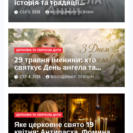
історія та традиції
святкування
СЕР 5, 2026
ВОЛОДИМИР ЛЕВЧИН
ЦЕРКОВНІ ТА СВЯТКОВІ ДАТИ
29 травня іменини: хто
святкує День ангела та
традиції свята
СЕР 4, 2026
ВОЛОДИМИР ЛЕВЧИН
ЦЕРКОВНІ ТА СВЯТКОВІ ДАТИ
Яке церковне свято 19
квітня: Антипасха, Фомина