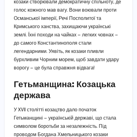
козаки створювали демократичну спільноту, де
голос кожного мав вагу. Вони воювали проти
Османської імперії, Речі Посполитої та
Кримського ханства, захищаючи українські
землі. Їхні походи на чайках — легких човнах —
до самого Константинополя стали
легендарними. Уявіть, як козаки пливли
бурхливим Чорним морем, щоб завдати удару
ворогу — це була справжня відвага!
Гетьманщина: Козацька
держава
У XVII столітті козацтво дало початок
Гетьманщині — українській державі, що стала
символом боротьби за незалежність. Під
проводом Богдана Хмельницького козаки