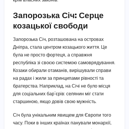
крім власних законів.
Запорозька Січ: Серце
козацької свободи
Запорозька Січ, розташована на островах
Дніпра, стала центром козацького життя. Це
була не просто фортеця, а справжня
республіка зі своєю системою самоврядування.
Козаки обирали отаманів, вирішували справи
на радах і жили за принципами рівності та
братерства. Наприклад, на Січі не було місця
для соціальних бар’єрів: селянин міг стати
старшиною, якщо довів свою мужність.
Січ була унікальним явищем для Європи того
часу. Поки в інших країнах панували монархії,