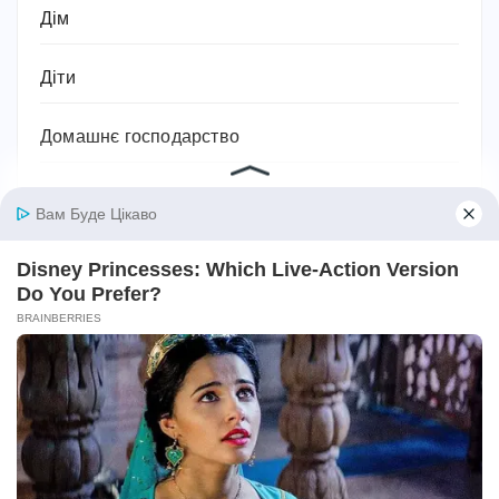
Дім
Діти
Домашнє господарство
Домашні улюбленці
Домашній затишок
Закони України
Здоров'я
Імена та значення імен
Історія