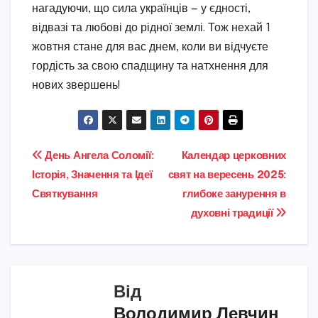
нагадуючи, що сила українців — у єдності,
відвазі та любові до рідної землі. Тож нехай 1
жовтня стане для вас днем, коли ви відчуєте
гордість за свою спадщину та натхнення для
нових звершень!
Навігація
День Ангела Соломії:
Календар церковних
Історія, Значення та Ідеї
свят на вересень 2025:
записів
Святкування
глибоке занурення в
духовні традиції
Від
Володимир Левчин