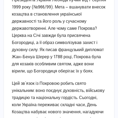
Президента України Леоніда Кучми від 7 серпня
1999 року (№966/99). Мета — вшанувати внесок
козацтва в становлення української
державності та його роль у сучасному
державотворенні. Але чому саме Покрова?
Церква на Січі завжди була присвячена
Богородиці, а її образ символізував захист і
духовну силу. Як писав французький дипломат
Жан-Бенуа Шерер у 1788 році, Покрова була
для козаків особливим святом, адже вони
вірили, що Богородиця оберігає їх у боях.
Цей зв’язок із Покровою робить свято
унікальним: воно поєднує духовність, військову
традицію та національну гордість. Сьогодні,
коли Україна переживає складні часи, День
Козацтва набуває нового значення, нагадуючи