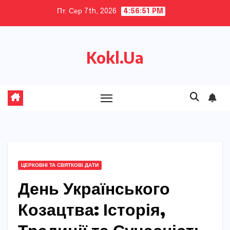
Skip
Пт. Сер 7th, 2026
4:56:52 PM
to
content
Kokl.Ua
ЦЕРКОВНІ ТА СВЯТКОВІ ДАТИ
День Українського
Козацтва: Історія,