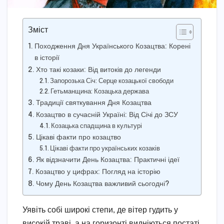
Зміст
Походження Дня Українського Козацтва: Корені
в історії
Хто такі козаки: Від витоків до легенди
Запорозька Січ: Серце козацької свободи
Гетьманщина: Козацька держава
Традиції святкування Дня Козацтва
Козацтво в сучасній Україні: Від Січі до ЗСУ
Козацька спадщина в культурі
Цікаві факти про козацтво
Цікаві факти про українських козаків
Як відзначити День Козацтва: Практичні ідеї
Козацтво у цифрах: Погляд на історію
Чому День Козацтва важливий сьогодні?
Уявіть собі широкі степи, де вітер гудить у
високій траві, а на горизонті видніються постаті