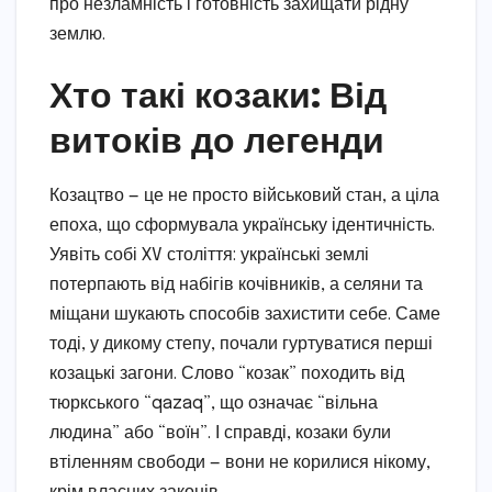
про незламність і готовність захищати рідну
землю.
Хто такі козаки: Від
витоків до легенди
Козацтво — це не просто військовий стан, а ціла
епоха, що сформувала українську ідентичність.
Уявіть собі XV століття: українські землі
потерпають від набігів кочівників, а селяни та
міщани шукають способів захистити себе. Саме
тоді, у дикому степу, почали гуртуватися перші
козацькі загони. Слово “козак” походить від
тюркського “qazaq”, що означає “вільна
людина” або “воїн”. І справді, козаки були
втіленням свободи — вони не корилися нікому,