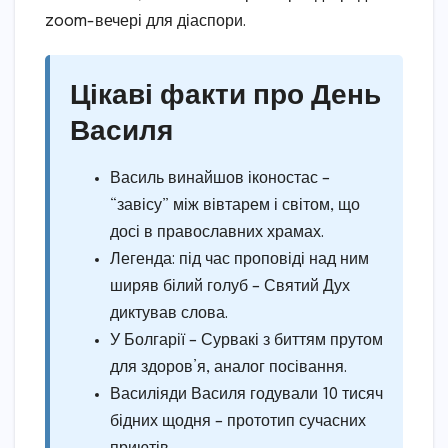
zoom-вечері для діаспори.
Цікаві факти про День
Василя
Василь винайшов іконостас –
“завісу” між вівтарем і світом, що
досі в православних храмах.
Легенда: під час проповіді над ним
ширяв білий голуб – Святий Дух
диктував слова.
У Болгарії – Сурвакі з биттям прутом
для здоров’я, аналог посівання.
Василіяди Василя годували 10 тисяч
бідних щодня – прототип сучасних