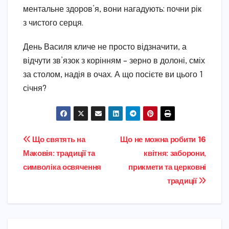
ментальне здоров’я, вони нагадують: почни рік
з чистого серця.
День Василя кличе не просто відзначити, а
відчути зв’язок з корінням – зерно в долоні, сміх
за столом, надія в очах. А що посієте ви цього 1
січня?
Навігація
Що святять на
Що не можна робити 16
Маковія: традиції та
квітня: заборони,
записів
символіка освячення
прикмети та церковні
традиції