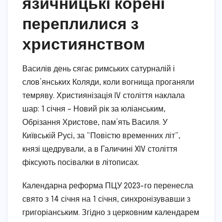
язичницькі корені
переплилися з
християнством
Василів день сягає римських сатурналій і
слов’янських Коляди, коли вогнища проганяли
темряву. Християнізація IV століття наклала
шар: 1 січня – Новий рік за юліанським,
Обрізання Христове, пам’ять Василя. У
Київській Русі, за “Повістю временних літ”,
князі щедрували, а в Галичині XIV століття
фіксують посівалки в літописах.
Календарна реформа ПЦУ 2023-го перенесла
свято з 14 січня на 1 січня, синхронізувавши з
григоріанським. Згідно з церковним календарем