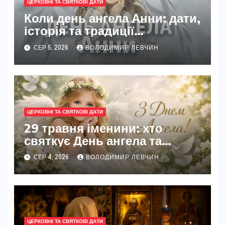
ЦЕРКОВНІ ТА СВЯТКОВІ ДАТИ
Коли день ангела Анни: дати,
історія та традиції
святкування
СЕР 5, 2026
ВОЛОДИМИР ЛЕВЧИН
ЦЕРКОВНІ ТА СВЯТКОВІ ДАТИ
29 травня іменини: хто
святкує День ангела та
традиції свята
СЕР 4, 2026
ВОЛОДИМИР ЛЕВЧИН
ЦЕРКОВНІ ТА СВЯТКОВІ ДАТИ