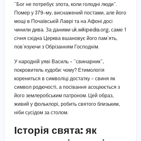
“Бог не потребує злота, коли голодні люди”.
Помер у 379-му, виснажений постами, але його
мощі в Почаївській Лаврі та на Афоні досі
чинили дива. За даними uk.wikipedia.org, саме 1
січня східна Церква вшановує його пам’ять,
пов’язуючи з Обрізанням Господнім.
У народній уяві Василь – “свинарник”,
покровитель худоби: чому? Етимологія
корениться в символіці достатку – свиня як
символ родючості, а посівання асоціюється з
його землеробським патроном. Цей образ,
живий у фольклорі, робить святого близьким,
ніби сусідом за столом.
Історія свята: як