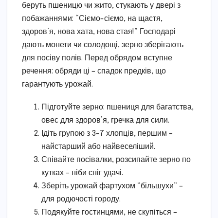
беруть пшеницю чи жито, стукають у двері з
побажаннями: “Сіємо-сіємо, на щастя,
здоров’я, нова хата, нова стая!” Господарі
дають монети чи солодощі, зерно зберігають
для посіву полів. Перед обрядом вступне
речення: обряди ці – спадок предків, що
гарантують урожай.
Підготуйте зерно: пшениця для багатства,
овес для здоров’я, гречка для сили.
Ідіть групою з 3-7 хлопців, першим –
найстарший або найвеселіший.
Співайте посівалки, розсипайте зерно по
кутках – ніби сніг удачі.
Зберіть урожай фартухом “більшухи” –
для родючості городу.
Подякуйте гостинцями, не скупіться –