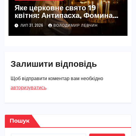
Яке церковне свято 19
квітня: Антипасха, Фомина
неділя та пам’ять Іоанна
ЛИП 31, 2026
ВОЛОДИМИР ЛЕВЧИН
Ветхопечерника
Залишити відповідь
Щоб відправити коментар вам необхідно
авторизуватись
.
Пошук