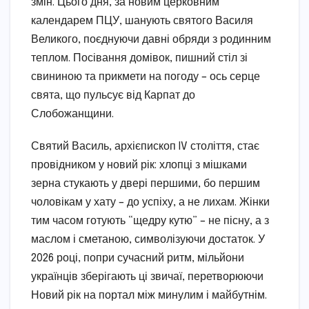
змін. Цього дня, за новим церковним
календарем ПЦУ, шанують святого Василя
Великого, поєднуючи давні обряди з родинним
теплом. Посівання домівок, пишний стіл зі
свининою та прикмети на погоду – ось серце
свята, що пульсує від Карпат до
Слобожанщини.
Святий Василь, архієпископ IV століття, стає
провідником у новий рік: хлопці з мішками
зерна стукають у двері першими, бо першим
чоловікам у хату – до успіху, а не лихам. Жінки
тим часом готують “щедру кутю” – не пісну, а з
маслом і сметаною, символізуючи достаток. У
2026 році, попри сучасний ритм, мільйони
українців зберігають ці звичаї, перетворюючи
Новий рік на портал між минулим і майбутнім.