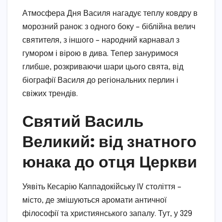
Атмосфера Дня Василя нагадує теплу ковдру в
морозний ранок: з одного боку – біблійна велич
святителя, з іншого – народний карнавал з
гумором і вірою в дива. Тепер зануримося
глибше, розкриваючи шари цього свята, від
біографії Василя до регіональних перлин і
свіжих трендів.
Святий Василь
Великий: від знатного
юнака до отця Церкви
Уявіть Кесарію Каппадокійську IV століття –
місто, де змішуються аромати античної
філософії та християнського запалу. Тут, у 329