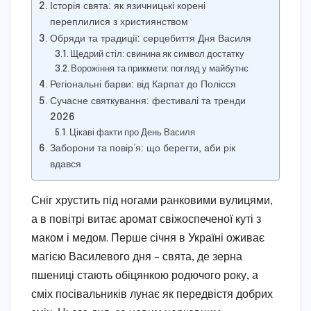
Історія свята: як язичницькі корені
переплилися з християнством
Обряди та традиції: серцебиття Дня Василя
Щедрий стіл: свинина як символ достатку
Ворожіння та прикмети: погляд у майбутнє
Регіональні барви: від Карпат до Полісся
Сучасне святкування: фестивалі та тренди
2026
Цікаві факти про День Василя
Заборони та повір’я: що берегти, аби рік
вдався
Сніг хрустить під ногами ранковими вулицями,
а в повітрі витає аромат свіжоспеченої куті з
маком і медом. Перше січня в Україні оживає
магією Василевого дня – свята, де зерна
пшениці стають обіцянкою родючого року, а
сміх посівальників лунає як передвістя добрих