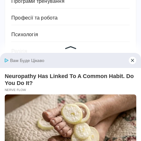
Програми тренування
Професії та робота
Психологія
Релігія
Розваги
Садівництво та рослини
Сантехніка
Своїми руками
Секс