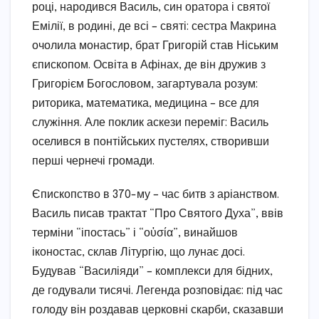
році, народився Василь, син оратора і святої
Емілії, в родині, де всі – святі: сестра Макрина
очолила монастир, брат Григорій став Ніським
єпископом. Освіта в Афінах, де він дружив з
Григорієм Богословом, загартувала розум:
риторика, математика, медицина – все для
служіння. Але поклик аскези переміг: Василь
оселився в понтійських пустелях, створивши
перші чернечі громади.
Єпископство в 370-му – час битв з аріанством.
Василь писав трактат “Про Святого Духа”, ввів
терміни “іпостась” і “οὐσία”, винайшов
іконостас, склав Літургію, що лунає досі.
Будував “Василіяди” – комплекси для бідних,
де годували тисячі. Легенда розповідає: під час
голоду він роздавав церковні скарби, сказавши