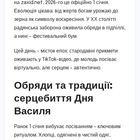
на zaxid.net, 2026-го це офіційно 1 січня.
Еволюція цікава: від жертв богам урожаю до
зерна як символу воскресіння. У ХХ столітті
радянська заборона оживила обряди в підпіллі,
а нині – фестивальний бум.
Цей день – місток епох: стародавні прикмети
оживають у TikTok-відео, де молодь посіває
віртуально, але серцем – автентично.
Обряди та традиції:
серцебиття Дня
Василя
Ранок 1 січня вибухає посіванням – ключовим
ритуалом. Хлопці, одягнені в чистий одяг,