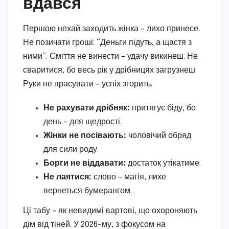
вдався
Першою нехай заходить жінка – лихо принесе.
Не позичати гроші: “Деньги підуть, а щастя з
ними”. Сміття не винести – удачу викинеш. Не
сваритися, бо весь рік у дрібницях загрузнеш.
Руки не прасувати – успіх згорить.
Не рахувати дрібняк:
притягує біду, бо
день – для щедрості.
Жінки не посівають:
чоловічий обряд
для сили роду.
Борги не віддавати:
достаток утікатиме.
Не лаятися:
слово – магія, лихе
вернеться бумерангом.
Ці табу – як невидимі вартові, що охороняють
дім від тіней. У 2026-му, з фокусом на