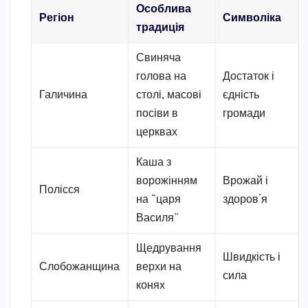
Особлива
Регіон
Символіка
традиція
Свиняча
голова на
Достаток і
Галичина
столі, масові
єдність
посіви в
громади
церквах
Каша з
ворожінням
Врожай і
Полісся
на “царя
здоров’я
Василя”
Щедрування
Швидкість і
Слобожанщина
верхи на
сила
конях