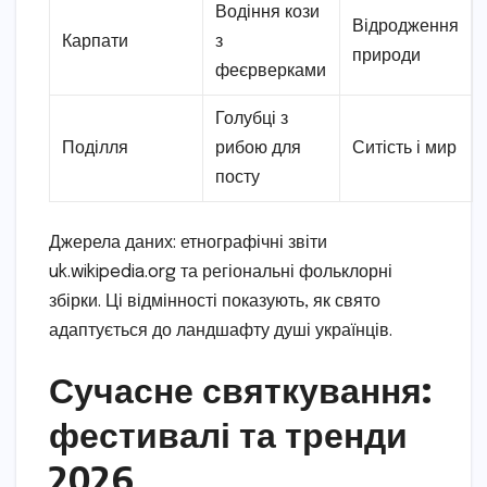
Водіння кози
Відродження
Карпати
з
природи
феєрверками
Голубці з
Поділля
рибою для
Ситість і мир
посту
Джерела даних: етнографічні звіти
uk.wikipedia.org та регіональні фольклорні
збірки. Ці відмінності показують, як свято
адаптується до ландшафту душі українців.
Сучасне святкування:
фестивалі та тренди
2026