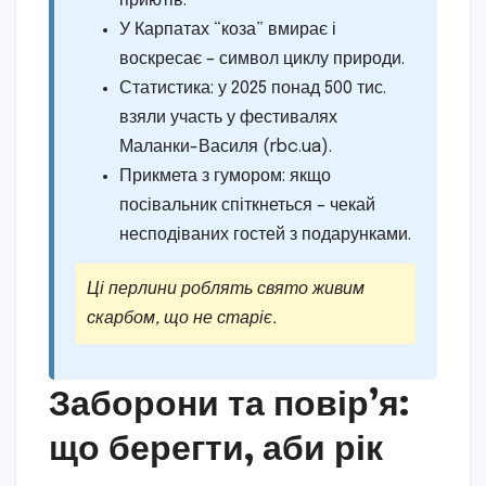
приютів.
У Карпатах “коза” вмирає і
воскресає – символ циклу природи.
Статистика: у 2025 понад 500 тис.
взяли участь у фестивалях
Маланки-Василя (rbc.ua).
Прикмета з гумором: якщо
посівальник спіткнеться – чекай
несподіваних гостей з подарунками.
Ці перлини роблять свято живим
скарбом, що не старіє.
Заборони та повір’я:
що берегти, аби рік