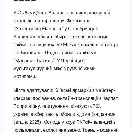
У 2026-му День Василя – не лише домашній
затишок, а й карнавали. Фестиваль
“Автентична Маланка” у Серебринцях
Вінницької області збирає тисячі: ряженими
“бійки” на вулицях, де Маланка оживає в театрі.
На Буковині – Подністрянка з хлібами
“Маланка-Василь”. У Чернівцях –
мультикультурний мікс з румунськими
мотивами.
Міста адаптували: Київські ярмарки з майстер-
класами посівання, онлайн-трансляції з Карпат.
Попри війну, опитування показують 70%
українців зберігають обряди вдома (за даними
tsn.ua, 2025). Молодь міксує: TikTok-челенджі з
посівалками, екологічне зерно. Тренд – родинні