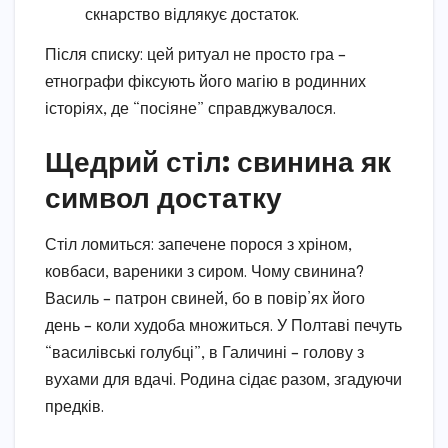
скнарство відлякує достаток.
Після списку: цей ритуал не просто гра –
етнографи фіксують його магію в родинних
історіях, де “посіяне” справджувалося.
Щедрий стіл: свинина як
символ достатку
Стіл ломиться: запечене порося з хріном,
ковбаси, вареники з сиром. Чому свинина?
Василь – патрон свиней, бо в повір’ях його
день – коли худоба множиться. У Полтаві печуть
“василівські голубці”, в Галичині – голову з
вухами для вдачі. Родина сідає разом, згадуючи
предків.