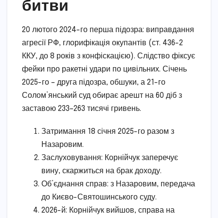
битви
20 лютого 2024-го перша підозра: виправдання
агресії РФ, глорифікація окупантів (ст. 436-2
ККУ, до 8 років з конфіскацією). Слідство фіксує
фейки про ракетні удари по цивільних. Січень
2025-го – друга підозра, обшуки, а 21-го
Солом’янський суд обирає арешт на 60 діб з
заставою 233–263 тисячі гривень.
Затримання 18 січня 2025-го разом з
Назаровим.
Заслуховування: Корнійчук заперечує
вину, скаржиться на брак доходу.
Об’єднання справ: з Назаровим, передача
до Києво-Святошинського суду.
2026-й: Корнійчук вийшов, справа на