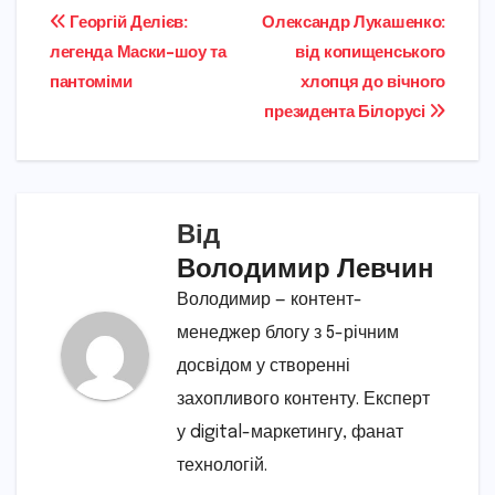
Навігація
Георгій Делієв:
Олександр Лукашенко:
легенда Маски-шоу та
від копищенського
записів
пантоміми
хлопця до вічного
президента Білорусі
Від
Володимир Левчин
Володимир — контент-
менеджер блогу з 5-річним
досвідом у створенні
захопливого контенту. Експерт
у digital-маркетингу, фанат
технологій.