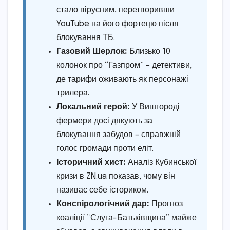
стало вірусним, перетворивши
YouTube на його фортецю після
блокування ТБ.
Газовий Шерлок:
Близько 10
колонок про “Газпром” – детективи,
де тарифи оживають як персонажі
трилера.
Локальний герой:
У Вишгороді
фермери досі дякують за
блокування забудов – справжній
голос громади проти еліт.
Історичний хист:
Аналіз Кубинської
кризи в ZN.ua показав, чому він
називає себе істориком.
Конспірологічний дар:
Прогноз
коаліції “Слуга-Батьківщина” майже