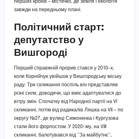
перших кроків – містечко, де земля і екологія
завжди на передньому плані.
Політичний старт:
депутатство у
Вишгороді
Перший справжній прорив стався у 2010-х,
коли Корнійчук увійшов у Вишгородську міську
раду. Три скликання поспіль він представляв
різні сили, доводячи, що вміє адаптуватися до
вітру змін. Спочатку від Народної партії на VI
скликанні, потім від радикалів Ляшка на VII – по
округу №27, де вулиці Симоненка і Кургузова
стали його форпостом. У 2020-му, на VIII
скликанні, балотувався від “За майбутнє”,