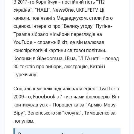
З 2017-го Корнійчук – постійний гість “112
Україна”, “НАШ”, NewsOne, UKRLIFETV. Ці
канали, пов’язані з Медведчуком, стали його
сценою. Інтерв’ю про “Велику угоду” Путіна-
Трампа зібрало мільйони переглядів на
YouTube – справжній хіт, де він малював
конспірологічні картини світової політики.
Колонки в Glavcom.ua, LB.ua, “ЛІГА.нет” – понад
30 текстів про вибори, люстрацію, Китай і
Туреччину.
Соціальні мережі підсилювали ефект: Twitter з
2009-го, Facebook з 7 тисячами фоловерів. Він
критикував усіх – Порошенка за “Армію. Мову.
Віру”, Зеленського як “клоуна”, Тимошенко за
популізм.