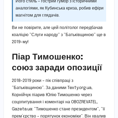
Його стиль – гострий гумор з історичними
аналогіями, як Кубинська криза, робив ефіри
магнітом для глядачів.
Ви не повірите, але цей політолог передбачав
коаліцію “Слуги народу” з “Батьківщиною” ще в
2019-му!
Піар Тимошенко:
союз заради опозиції
2018–2019 роки – пік співпраці з
“Батьківщиною”. За даними Texty.org.ua,
Корнійчук піарив Юлію Тимошенко через
соцопитування і коментарі на OBOZREVATEL,
Gazeta.ua: “Тимошенко стане президентом”, “її
прем’єрство – порятунок економіки”. Він хвалив