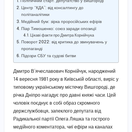
Політичний старт: депутатство у Вишгороді
Центр “КДА”: від консалтингу до
політаналітики
Медійний бум: зірка проросійських ефірів
Піар Тимошенко: союз заради опозиції
Цікаві факти про Дмитра Корнійчука
Поворот 2022: від критика до звинувачень у
пропаганді
Підозри СБУ та судові битви
Дмитро В’ячеславович Корнійчук, народжений
14 вересня 1981 року в Київській області, виріс у
типовому українському містечку Вишгороді, де
річка Дніпро нагадує про давні княжі часи. Цей
чоловік поєднує в собі образ скромного
держслужбовця, запеклого депутата від
Радикальної партії Олега Ляшка та гострого
медійного коментатора, чиї ефіри на каналах