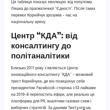
Ця таблиця показує еволюцію: від популізму
Ляшка до прагматичної “Єдності”. Після таких
перемог Корнійчук зрозумів – час на
національну арену.
Центр “КДА”: від
консалтингу до
політаналітики
Близько 2011 року з’являється Центр
інноваційного консалтингу “КДА” – мозковий
трест Корнійчука, де він позиціонує себе
президентом. Facebook-сторінка з 53 лайками
на 2019-й перепостить ефіри, але реально це
платформа для PR, аналітики газових схем і
виборчих стратегій. За даними Texty.org.ua,