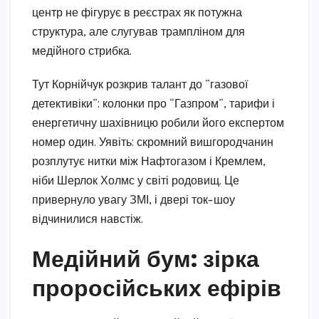
центр не фігурує в реєстрах як потужна
структура, але слугував трампліном для
медійного стрибка.
Тут Корнійчук розкрив талант до “газової
детективіки”: колонки про “Газпром”, тарифи і
енергетичну шахівницю робили його експертом
номер один. Уявіть: скромний вишгородчанин
розплутує нитки між Нафтогазом і Кремлем,
ніби Шерлок Холмс у світі родовищ. Це
привернуло увагу ЗМІ, і двері ток-шоу
відчинилися навстіж.
Медійний бум: зірка
проросійських ефірів