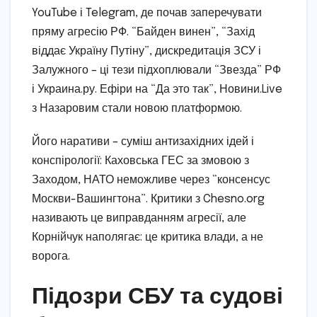
YouTube і Telegram, де почав заперечувати
пряму агресію РФ. “Байден винен”, “Захід
віддає Україну Путіну”, дискредитація ЗСУ і
Залужного – ці тези підхоплювали “Звезда” РФ
і Украина.ру. Ефіри на “Да это так”, Новини.Live
з Назаровим стали новою платформою.
Його наративи – суміш антизахідних ідей і
конспірології: Каховська ГЕС за змовою з
Заходом, НАТО неможливе через “консенсус
Москви-Вашингтона”. Критики з Chesno.org
називають це виправданням агресії, але
Корнійчук наполягає: це критика влади, а не
ворога.
Підозри СБУ та судові