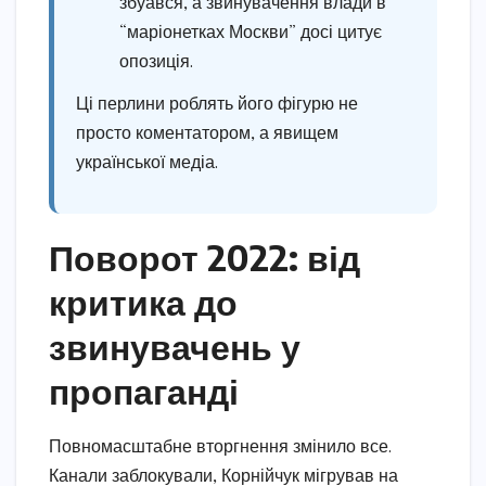
збуався, а звинувачення влади в
“маріонетках Москви” досі цитує
опозиція.
Ці перлини роблять його фігурю не
просто коментатором, а явищем
української медіа.
Поворот 2022: від
критика до
звинувачень у
пропаганді
Повномасштабне вторгнення змінило все.
Канали заблокували, Корнійчук мігрував на