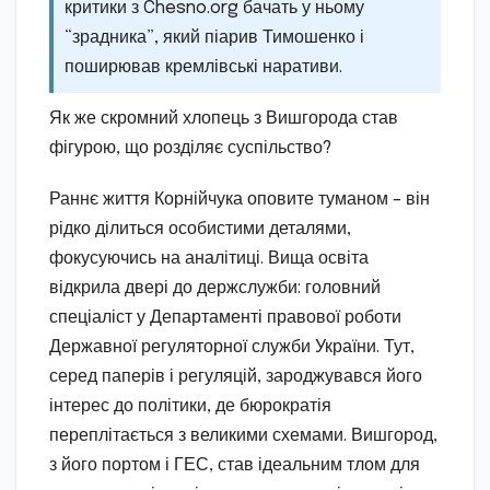
критики з Chesno.org бачать у ньому
“зрадника”, який піарив Тимошенко і
поширював кремлівські наративи.
Як же скромний хлопець з Вишгорода став
фігурою, що розділяє суспільство?
Раннє життя Корнійчука оповите туманом – він
рідко ділиться особистими деталями,
фокусуючись на аналітиці. Вища освіта
відкрила двері до держслужби: головний
спеціаліст у Департаменті правової роботи
Державної регуляторної служби України. Тут,
серед паперів і регуляцій, зароджувався його
інтерес до політики, де бюрократія
переплітається з великими схемами. Вишгород,
з його портом і ГЕС, став ідеальним тлом для