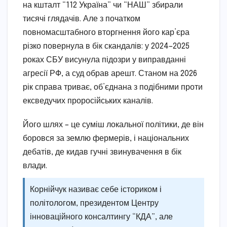
на кшталт “112 Україна” чи “НАШ” збирали
тисячі глядачів. Але з початком
повномасштабного вторгнення його кар’єра
різко повернула в бік скандалів: у 2024–2025
роках СБУ висунула підозри у виправданні
агресії РФ, а суд обрав арешт. Станом на 2026
рік справа триває, об’єднана з подібними проти
ексведучих проросійських каналів.
Його шлях – це суміш локальної політики, де він
боровся за землю фермерів, і національних
дебатів, де кидав гучні звинувачення в бік
влади.
Корнійчук називає себе істориком і
політологом, президентом Центру
інноваційного консалтингу “КДА”, але