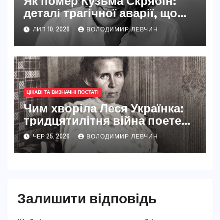
Як помер Кузьма Скрябін:
деталі трагічної аварії, що
сколихнула всю Україну
ЛИП 10, 2026
ВОЛОДИМИР ЛЕВЧИН
ЦІКАВІ ТА ВИЗНАЧНІ ПОСТАТІ
Чим хворіла Леся Українка:
тридцятилітня війна поетеси
з туберкульозом кісток
ЧЕР 25, 2026
ВОЛОДИМИР ЛЕВЧИН
Залишити відповідь