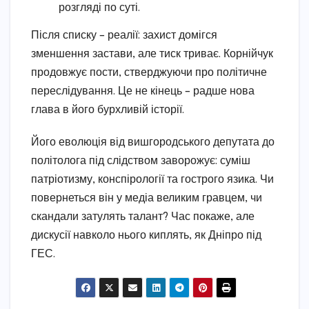
розгляді по суті.
Після списку – реалії: захист домігся
зменшення застави, але тиск триває. Корнійчук
продовжує пости, стверджуючи про політичне
переслідування. Це не кінець – радше нова
глава в його бурхливій історії.
Його еволюція від вишгородського депутата до
політолога під слідством заворожує: суміш
патріотизму, конспірології та гострого язика. Чи
повернеться він у медіа великим гравцем, чи
скандали затулять талант? Час покаже, але
дискусії навколо нього киплять, як Дніпро під
ГЕС.