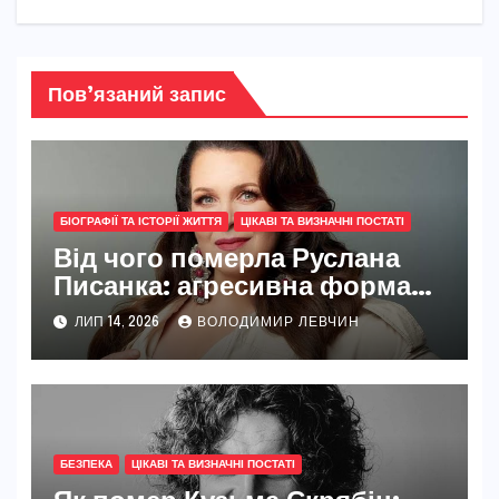
Пов’язаний запис
БІОГРАФІЇ ТА ІСТОРІЇ ЖИТТЯ
ЦІКАВІ ТА ВИЗНАЧНІ ПОСТАТІ
Від чого померла Руслана
Писанка: агресивна форма
раку, прихована боротьба та
ЛИП 14, 2026
ВОЛОДИМИР ЛЕВЧИН
шлях української зірки
БЕЗПЕКА
ЦІКАВІ ТА ВИЗНАЧНІ ПОСТАТІ