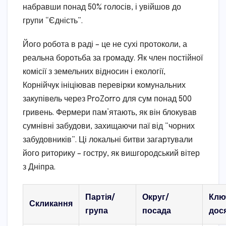
набравши понад 50% голосів, і увійшов до
групи “Єдність”.
Його робота в раді – це не сухі протоколи, а
реальна боротьба за громаду. Як член постійної
комісії з земельних відносин і екології,
Корнійчук ініціював перевірки комунальних
закупівель через ProZorro для сум понад 500
гривень. Фермери пам’ятають, як він блокував
сумнівні забудови, захищаючи паї від “чорних
забудовників”. Ці локальні битви загартували
його риторику – гостру, як вишгородський вітер
з Дніпра.
Партія/
Округ/
Клю
Скликання
група
посада
дос