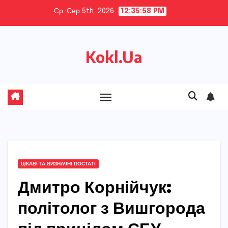
Skip
Ср. Сер 5th, 2026
12:35:59 PM
to
content
Kokl.Ua
ЦІКАВІ ТА ВИЗНАЧНІ ПОСТАТІ
Дмитро Корнійчук:
політолог з Вишгорода