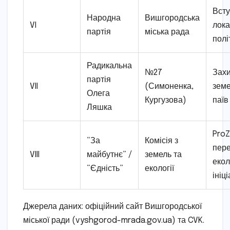
Всту
Народна
Вишгородська
VI
лока
партія
міська рада
полі
Радикальна
№27
Захи
партія
VII
(Симоненка,
зем
Олега
Кургузова)
паїв
Ляшка
ProZ
“За
Комісія з
пере
VIII
майбутнє” /
земель та
екол
“Єдність”
екології
ініц
Джерела даних: офіційний сайт Вишгородської
міської ради (vyshgorod-mrada.gov.ua) та CVK.