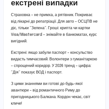
екстрені випадки
Страховка – не примха, а рятівник. Покриває
від лікарні до репатріації. Для авто – ОСЦПВ не
діє, тільки “Зелена”. Гроші: крипта чи картки
Visa/Mastercard – знімайте в банкоматах, курс
вигідний.
Екстрені: якщо забули паспорт – консульство
видасть тимчасовий. Волонтери з гуманітаркою
– спрощений коридор. У 2026 тренд – цифра:
“Дія” показує ВОД і паспорт.
З цими знаннями ви готові до будь-якої
авантюри – від романтичного Риму до
пригодницького Балкана. Кордон чекає, світ
кличе!