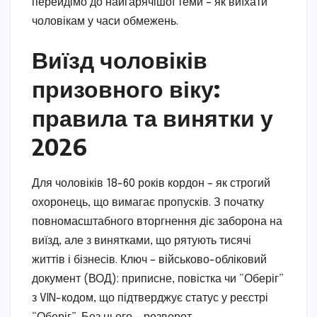
перейдімо до найгарячішої теми – як виїхати
чоловікам у часи обмежень.
Виїзд чоловіків
призовного віку:
правила та винятки у
2026
Для чоловіків 18-60 років кордон – як строгий
охоронець, що вимагає пропусків. З початку
повномасштабного вторгнення діє заборона на
виїзд, але з винятками, що рятують тисячі
життів і бізнесів. Ключ – військово-обліковий
документ (ВОД): приписне, повістка чи “Оберіг”
з VIN-кодом, що підтверджує статус у реєстрі