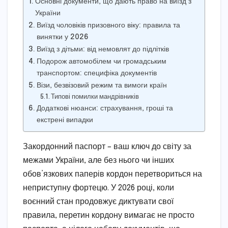
Основні документи, що дають право на виїзд з
України
Виїзд чоловіків призовного віку: правила та
винятки у 2026
Виїзд з дітьми: від немовлят до підлітків
Подорож автомобілем чи громадським
транспортом: специфіка документів
Візи, безвізовий режим та вимоги країн
Типові помилки мандрівників
Додаткові нюанси: страхування, гроші та
екстрені випадки
Закордонний паспорт – ваш ключ до світу за
межами України, але без нього чи інших
обов’язкових паперів кордон перетвориться на
неприступну фортецю. У 2026 році, коли
воєнний стан продовжує диктувати свої
правила, перетин кордону вимагає не просто