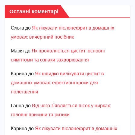
Останні коментарі
Ольга
до
Як лікувати пієлонефрит в домашніх
умовах: вичерпний посібник
Марiя
до
Як проявляється цистит: основні
симптоми та ознаки захворювання
Карина
до
Як швидко вилікувати цистит в
домашніх умовах: ефективні кроки для
полегшення
Ганна
до
Від чого з’являється пісок у нирках:
головні причини та ризики
Карина
до
Як лікувати пієлонефрит в домашніх