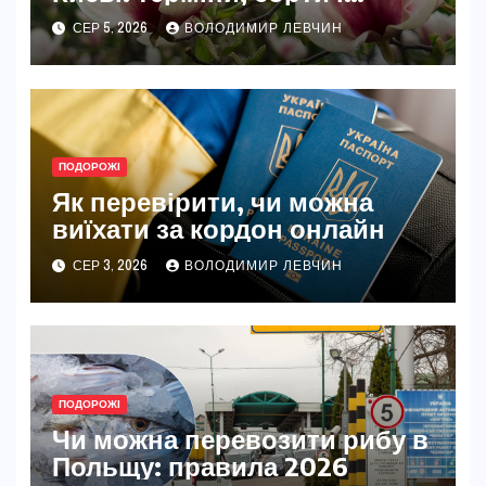
найкращі місця
СЕР 5, 2026
ВОЛОДИМИР ЛЕВЧИН
ПОДОРОЖІ
Як перевірити, чи можна
виїхати за кордон онлайн
СЕР 3, 2026
ВОЛОДИМИР ЛЕВЧИН
ПОДОРОЖІ
Чи можна перевозити рибу в
Польщу: правила 2026