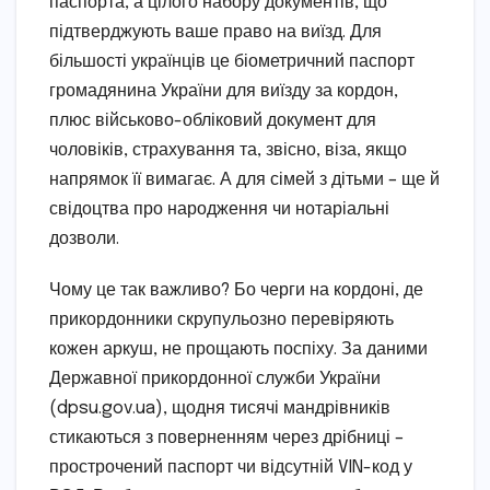
паспорта, а цілого набору документів, що
підтверджують ваше право на виїзд. Для
більшості українців це біометричний паспорт
громадянина України для виїзду за кордон,
плюс військово-обліковий документ для
чоловіків, страхування та, звісно, віза, якщо
напрямок її вимагає. А для сімей з дітьми – ще й
свідоцтва про народження чи нотаріальні
дозволи.
Чому це так важливо? Бо черги на кордоні, де
прикордонники скрупульозно перевіряють
кожен аркуш, не прощають поспіху. За даними
Державної прикордонної служби України
(dpsu.gov.ua), щодня тисячі мандрівників
стикаються з поверненням через дрібниці –
прострочений паспорт чи відсутній VIN-код у