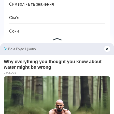
Символіка та значення
Сім'я
Соки
Соціальний захист та соціальна підтримка
Спорт
Спортивне харчування
Супільство
Тваринництво
Технології, техніка та гаджети