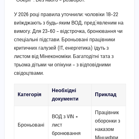
“Оберіг”. Без нього – розворот.
У 2026 році правила уточнили: чоловіки 18-22
виїжджають з будь-яким ВОД, пред’явленим на
вимогу. Для 23-60 – відстрочка, бронювання чи
спеціальні підстави. Броньовані працівники
критичних галузей (IT, енергетика) їдуть з
листом від Мінекономіки. Багатодітні тата з
трьома дітьми чи опікуни – з відповідними
свідоцтвами.
Необхідні
Категорія
Приклад
документи
Працівник
ВОД з VIN +
оборонки з
Броньовані
лист
наказом
бронювання
Мінцифри