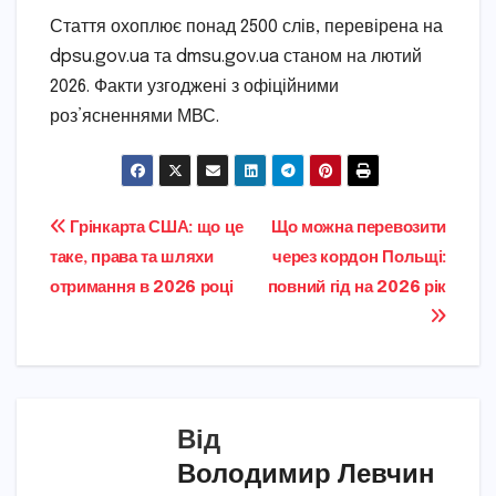
Стаття охоплює понад 2500 слів, перевірена на
dpsu.gov.ua та dmsu.gov.ua станом на лютий
2026. Факти узгоджені з офіційними
роз’ясненнями МВС.
Навігація
Грінкарта США: що це
Що можна перевозити
таке, права та шляхи
через кордон Польщі:
записів
отримання в 2026 році
повний гід на 2026 рік
Від
Володимир Левчин