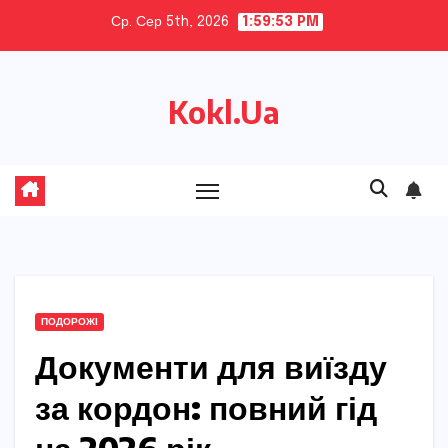
Skip
Ср. Сер 5th, 2026
1:59:55 PM
to
content
Kokl.Ua
ПОДОРОЖІ
Документи для виїзду
за кордон: повний гід