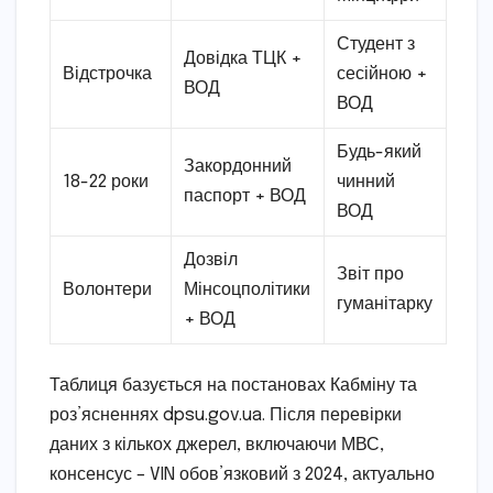
Студент з
Довідка ТЦК +
Відстрочка
сесійною +
ВОД
ВОД
Будь-який
Закордонний
18-22 роки
чинний
паспорт + ВОД
ВОД
Дозвіл
Звіт про
Волонтери
Мінсоцполітики
гуманітарку
+ ВОД
Таблиця базується на постановах Кабміну та
роз’ясненнях dpsu.gov.ua. Після перевірки
даних з кількох джерел, включаючи МВС,
консенсус – VIN обов’язковий з 2024, актуально