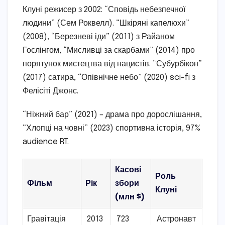
Клуні режисер з 2002: “Сповідь небезпечної
людини” (Сем Роквелл). “Шкіряні капелюхи”
(2008), “Березневі іди” (2011) з Райаном
Гослінгом, “Мисливці за скарбами” (2014) про
порятунок мистецтва від нацистів. “Субурбікон”
(2017) сатира, “Опівнічне небо” (2020) sci-fi з
Фелісіті Джонс.
“Ніжний бар” (2021) – драма про дорослішання,
“Хлопці на човні” (2023) спортивна історія, 97%
audience RT.
Касові
Роль
Фільм
Рік
збори
Клуні
(млн $)
Гравітація
2013
723
Астронавт