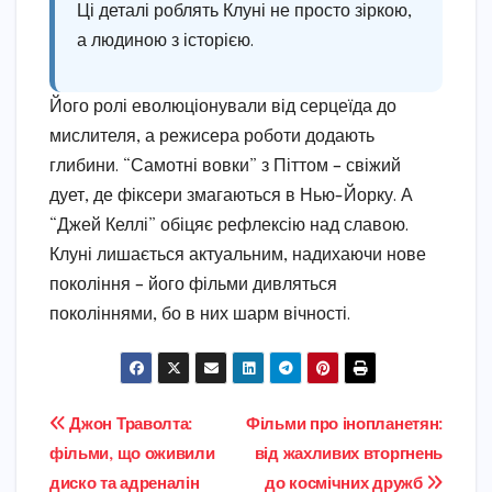
Ці деталі роблять Клуні не просто зіркою,
а людиною з історією.
Його ролі еволюціонували від серцеїда до
мислителя, а режисера роботи додають
глибини. “Самотні вовки” з Піттом – свіжий
дует, де фіксери змагаються в Нью-Йорку. А
“Джей Келлі” обіцяє рефлексію над славою.
Клуні лишається актуальним, надихаючи нове
покоління – його фільми дивляться
поколіннями, бо в них шарм вічності.
Навігація
Джон Траволта:
Фільми про інопланетян:
фільми, що оживили
від жахливих вторгнень
записів
диско та адреналін
до космічних дружб