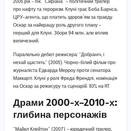
2005 рік – пік. “Сиріана” – політичний трилер
про нафту та тероризм. Клуні грає Боба Барнса,
ЦРУ-агента, що платить здоров’ям за правду.
Оскар за найкращу роль другого плану –
перший для Клуні. Збори 94 млн, але вплив
величезний.
Паралельно дебют режисера: “Добраніч, і
нехай щастить” (2005). Чорно-білий фільм про
журналіста Едварда Мерроу проти сенатора
Маккарті. Клуні у ролі Фреда Френдлі, номінація
на Оскар за режисуру та сценарій. 93% на RT.
Драми 2000-х–2010-х:
глибина персонажів
“Майкл Клейтон” (2007) – юридичний трилер,