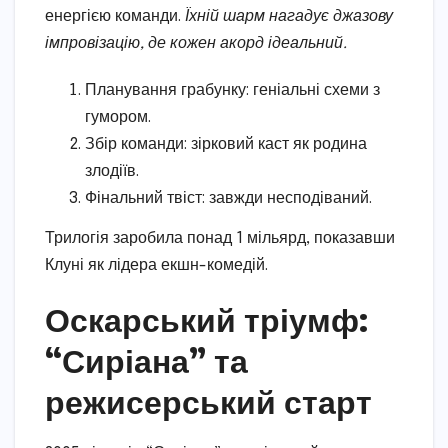
енергією команди.
Їхній шарм нагадує джазову
імпровізацію, де кожен акорд ідеальний.
Планування грабунку: геніальні схеми з
гумором.
Збір команди: зірковий каст як родина
злодіїв.
Фінальний твіст: завжди несподіваний.
Трилогія заробила понад 1 мільярд, показавши
Клуні як лідера екшн-комедій.
Оскарський тріумф:
“Сиріана” та
режисерський старт