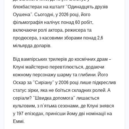
блокбастерах на кшталт “Одинадцять друзів
Оушена”. Сьогодні, у 2026 році, його
фільмографія налічує понад 60 робіт,
включаючи ролі актора, режисера та
продюсера, з касовими зборами понад 2,6
мільярда доларів.
Від вампірських трилерів до космічних драм –
Клуні майстерно перевтілюється, додаючи
кожному персонажу шарму та глибини. Його
Оскар за “Сиріану” у 2006 році лише підкреслив
статус зірки, яка не боїться складних ролей. А
серіали? “Швидка допомога” лишається
культовим, з п’ятьма сезонами, де Клуні знявся
у 197 епізодах, принісши йому дві номінації на
Еммі.