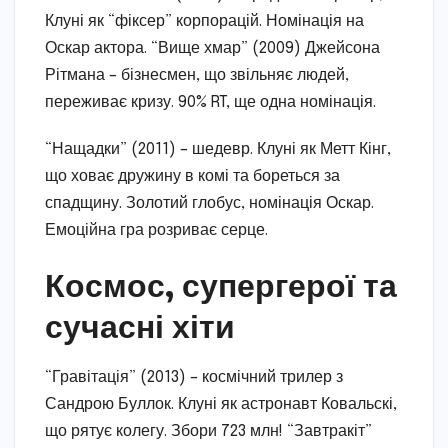
Клуні як “фіксер” корпорацій. Номінація на
Оскар актора. “Вище хмар” (2009) Джейсона
Рітмана – бізнесмен, що звільняє людей,
переживає кризу. 90% RT, ще одна номінація.
“Нащадки” (2011) – шедевр. Клуні як Метт Кінг,
що ховає дружину в комі та бореться за
спадщину. Золотий глобус, номінація Оскар.
Емоційна гра розриває серце.
Космос, супергерої та
сучасні хіти
“Гравітація” (2013) – космічний трилер з
Сандрою Буллок. Клуні як астронавт Ковальскі,
що рятує колегу. Збори 723 млн! “Завтракіт”