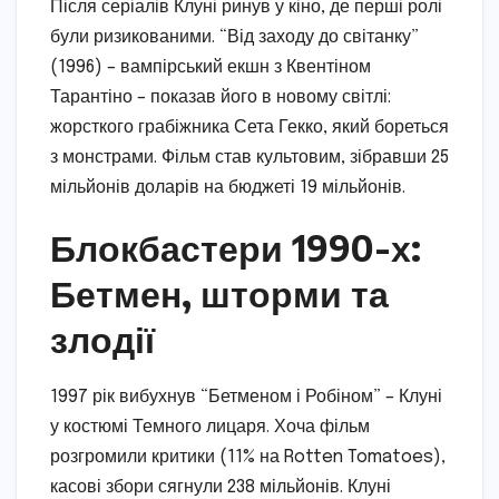
Після серіалів Клуні ринув у кіно, де перші ролі
були ризикованими. “Від заходу до світанку”
(1996) – вампірський екшн з Квентіном
Тарантіно – показав його в новому світлі:
жорсткого грабіжника Сета Гекко, який бореться
з монстрами. Фільм став культовим, зібравши 25
мільйонів доларів на бюджеті 19 мільйонів.
Блокбастери 1990-х:
Бетмен, шторми та
злодії
1997 рік вибухнув “Бетменом і Робіном” – Клуні
у костюмі Темного лицаря. Хоча фільм
розгромили критики (11% на Rotten Tomatoes),
касові збори сягнули 238 мільйонів. Клуні