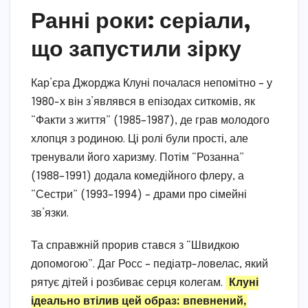
Ранні роки: серіали,
що запустили зірку
Кар’єра Джорджа Клуні почалася непомітно – у
1980-х він з’являвся в епізодах ситкомів, як
“Факти з життя” (1985–1987), де грав молодого
хлопця з родиною. Ці ролі були прості, але
тренували його харизму. Потім “Розанна”
(1988–1991) додала комедійного флеру, а
“Сестри” (1993–1994) – драми про сімейні
зв’язки.
Та справжній прорив стався з “Швидкою
допомогою”. Даг Росс – педіатр-ловелас, який
рятує дітей і розбиває серця колегам.
Клуні
ідеально втілив цей образ: впевнений,