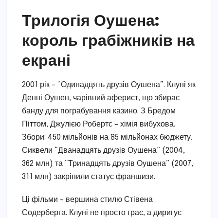
Трилогія Оушена:
король грабіжників на
екрані
2001 рік – “Одинадцять друзів Оушена”. Клуні як
Денні Оушен, чарівний аферист, що збирає
банду для пограбування казино. З Бредом
Піттом, Джулією Робертс – хімія вибухова.
Збори: 450 мільйонів на 85 мільйонах бюджету.
Сиквели “Дванадцять друзів Оушена” (2004,
362 млн) та “Тринадцять друзів Оушена” (2007,
311 млн) закріпили статус франшизи.
Ці фільми – вершина стилю Стівена
Содерберга. Клуні не просто грає, а диригує