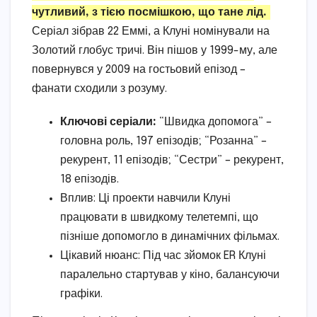
чутливий, з тією посмішкою, що тане лід.
Серіал зібрав 22 Еммі, а Клуні номінували на
Золотий глобус тричі. Він пішов у 1999-му, але
повернувся у 2009 на гостьовий епізод –
фанати сходили з розуму.
Ключові серіали:
“Швидка допомога” –
головна роль, 197 епізодів; “Розанна” –
рекурент, 11 епізодів; “Сестри” – рекурент,
18 епізодів.
Вплив: Ці проекти навчили Клуні
працювати в швидкому телетемпі, що
пізніше допомогло в динамічних фільмах.
Цікавий нюанс: Під час зйомок ER Клуні
паралельно стартував у кіно, балансуючи
графіки.