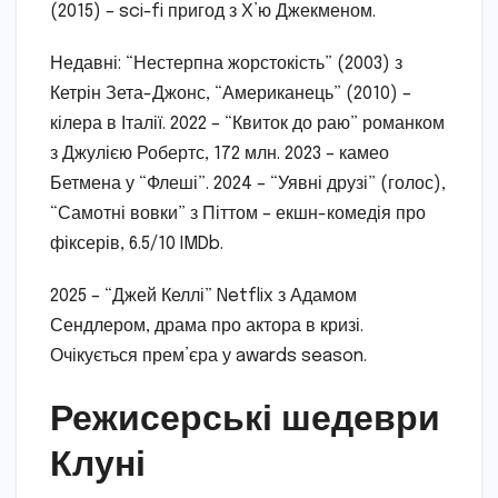
(2015) – sci-fi пригод з Х’ю Джекменом.
Недавні: “Нестерпна жорстокість” (2003) з
Кетрін Зета-Джонс, “Американець” (2010) –
кілера в Італії. 2022 – “Квиток до раю” романком
з Джулією Робертс, 172 млн. 2023 – камео
Бетмена у “Флеші”. 2024 – “Уявні друзі” (голос),
“Самотні вовки” з Піттом – екшн-комедія про
фіксерів, 6.5/10 IMDb.
2025 – “Джей Келлі” Netflix з Адамом
Сендлером, драма про актора в кризі.
Очікується прем’єра у awards season.
Режисерські шедеври
Клуні