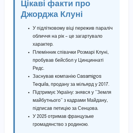
Цікаві факти про
Джорджа Клуні
У підлітковому віці пережив параліч
обличчя на рік – це загартувало
характер.
Племінник співачки Розмарі Клуні,
пробував бейсбол у Цинциннаті
Редс.
Заснував компанію Casamigos
Tequila, продану за мільярд у 2017.
Підтримує Україну: знявся у “Земля
майбутнього” з кадрами Майдану,
підписав петицію за Сенцова.
У 2025 отримав французьке
громадянство з родиною.