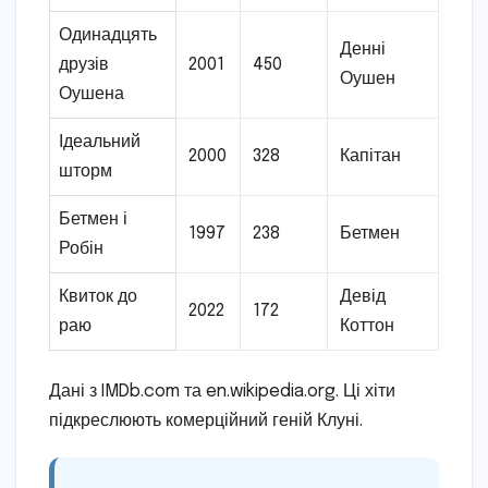
Одинадцять
Денні
друзів
2001
450
Оушен
Оушена
Ідеальний
2000
328
Капітан
шторм
Бетмен і
1997
238
Бетмен
Робін
Квиток до
Девід
2022
172
раю
Коттон
Дані з IMDb.com та en.wikipedia.org. Ці хіти
підкреслюють комерційний геній Клуні.