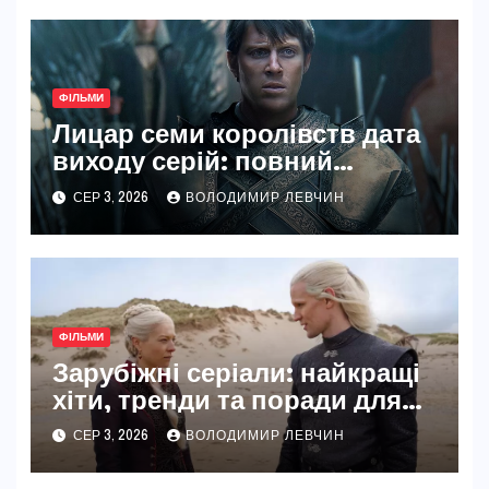
ФІЛЬМИ
Лицар семи королівств дата
виходу серій: повний
розклад і деталі
СЕР 3, 2026
ВОЛОДИМИР ЛЕВЧИН
ФІЛЬМИ
Зарубіжні серіали: найкращі
хіти, тренди та поради для
вибору у 2026 році
СЕР 3, 2026
ВОЛОДИМИР ЛЕВЧИН