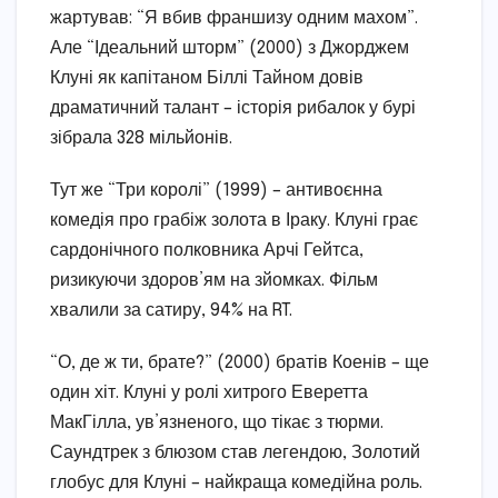
жартував: “Я вбив франшизу одним махом”.
Але “Ідеальний шторм” (2000) з Джорджем
Клуні як капітаном Біллі Тайном довів
драматичний талант – історія рибалок у бурі
зібрала 328 мільйонів.
Тут же “Три королі” (1999) – антивоєнна
комедія про грабіж золота в Іраку. Клуні грає
сардонічного полковника Арчі Гейтса,
ризикуючи здоров’ям на зйомках. Фільм
хвалили за сатиру, 94% на RT.
“О, де ж ти, брате?” (2000) братів Коенів – ще
один хіт. Клуні у ролі хитрого Еверетта
МакГілла, ув’язненого, що тікає з тюрми.
Саундтрек з блюзом став легендою, Золотий
глобус для Клуні – найкраща комедійна роль.