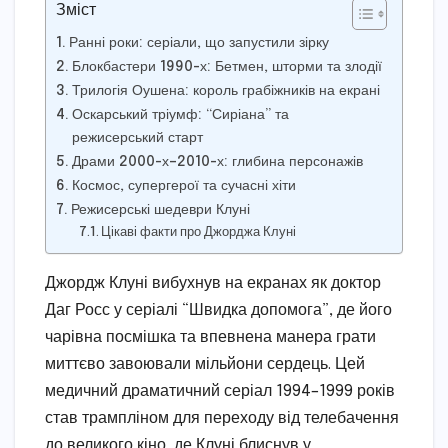
Зміст
Ранні роки: серіали, що запустили зірку
Блокбастери 1990-х: Бетмен, шторми та злодії
Трилогія Оушена: король грабіжників на екрані
Оскарський тріумф: “Сиріана” та
режисерський старт
Драми 2000-х–2010-х: глибина персонажів
Космос, супергерої та сучасні хіти
Режисерські шедеври Клуні
Цікаві факти про Джорджа Клуні
Джордж Клуні вибухнув на екранах як доктор
Даг Росс у серіалі “Швидка допомога”, де його
чарівна посмішка та впевнена манера грати
миттєво завоювали мільйони сердець. Цей
медичний драматичний серіал 1994–1999 років
став трампліном для переходу від телебачення
до великого кіно, де Клуні блиснув у