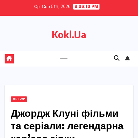
Skip
Ср. Сер 5th, 2026
8:06:11 PM
to
content
Kokl.Ua
ФІЛЬМИ
Джордж Клуні фільми
та серіали: легендарна