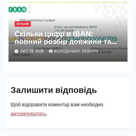
ФІЛЬМИ
Скільки цифр в IBAN:
повний розбір довжини та
секретів номера
ЛИП 29, 2026
ВОЛОДИМИР ЛЕВЧИН
Залишити відповідь
Щоб відправити коментар вам необхідно
авторизуватись
.