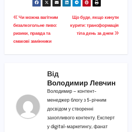
Навігація
Чи можна вагітним
Що буде, якщо кинути
безалкогольне пиво:
курити: трансформація
записів
ризики, правда та
тіла день за днем
смакові замінники
Від
Володимир Левчин
Володимир — контент-
менеджер блогу з 5-річним
досвідом у створенні
захопливого контенту. Експерт
у digital-маркетингу, фанат