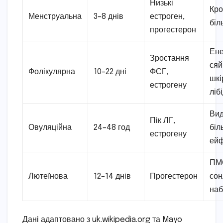
Низькі
Кро
Менструальна
3–8 днів
естроген,
біл
прогестерон
Ене
Зростання
сяй
Фолікулярна
10–22 дні
ФСГ,
шкі
естрогену
ліб
Вид
Пік ЛГ,
Овуляційна
24–48 год
біл
естрогену
ейф
ПМ
Лютеїнова
12–14 днів
Прогестерон
сон
наб
Дані адаптовано з uk.wikipedia.org та Mayo