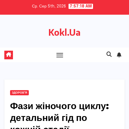
Skip
Ср. Сер 5th, 2026
7:57:19 AM
to
content
Kokl.Ua
ЗДОРОВ'Я
Фази жіночого циклу:
детальний гід по