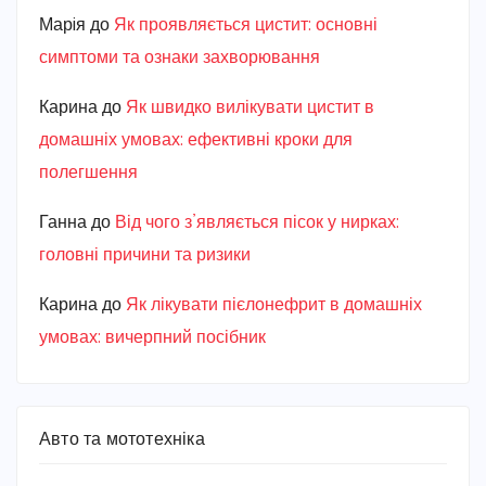
Марiя
до
Як проявляється цистит: основні
симптоми та ознаки захворювання
Карина
до
Як швидко вилікувати цистит в
домашніх умовах: ефективні кроки для
полегшення
Ганна
до
Від чого з’являється пісок у нирках:
головні причини та ризики
Карина
до
Як лікувати пієлонефрит в домашніх
умовах: вичерпний посібник
Авто та мототехніка