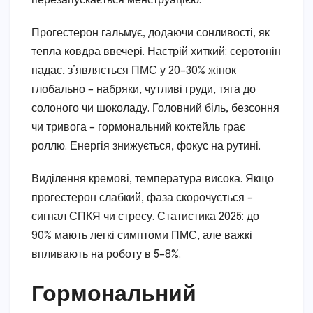
перезапускається менструацією.
Прогестерон гальмує, додаючи сонливості, як
тепла ковдра ввечері. Настрій хиткий: серотонін
падає, з’являється ПМС у 20–30% жінок
глобально – набряки, чутливі груди, тяга до
солоного чи шоколаду. Головний біль, безсоння
чи тривога – гормональний коктейль грає
роллю. Енергія знижується, фокус на рутині.
Виділення кремові, температура висока. Якщо
прогестерон слабкий, фаза скорочується –
сигнал СПКЯ чи стресу. Статистика 2025: до
90% мають легкі симптоми ПМС, але важкі
впливають на роботу в 5–8%.
Гормональний