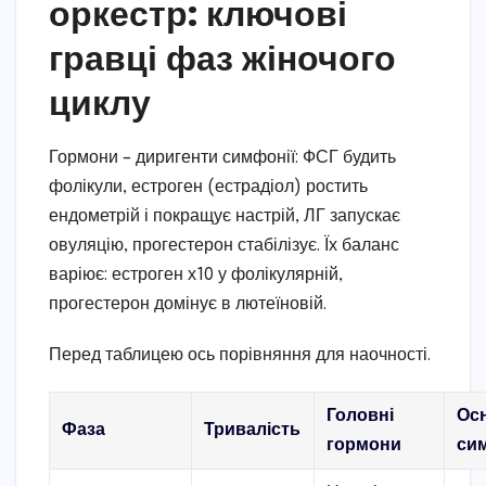
оркестр: ключові
гравці фаз жіночого
циклу
Гормони – диригенти симфонії: ФСГ будить
фолікули, естроген (естрадіол) ростить
ендометрій і покращує настрій, ЛГ запускає
овуляцію, прогестерон стабілізує. Їх баланс
варіює: естроген х10 у фолікулярній,
прогестерон домінує в лютеїновій.
Перед таблицею ось порівняння для наочності.
Головні
Ос
Фаза
Тривалість
гормони
си