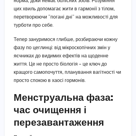
норма, доки немає болісних збоїв. Розуміння
цих хвиль допомагає жити в гармонії з тілом,
перетворюючи “погані дні” на можливості для
турботи про себе.
Тепер зануримося глибше, розбираючи кожну
фазу по цеглинці: від мікроскопічних змін у
яєчниках до видимих ефектів на щоденне
життя. Це не просто біологія – це ключ до
кращого самопочуття, планування вагітності чи
просто спокою в хаосі гормонів.
Менструальна фаза:
час очищення і
перезавантаження