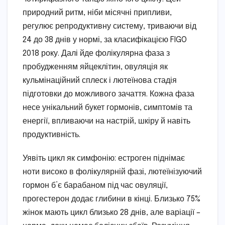
природний ритм, ніби місячні припливи,
регулює репродуктивну систему, триваючи від
24 до 38 днів у нормі, за класифікацією FIGO
2018 року. Далі йде фолікулярна фаза з
пробудженням яйцеклітин, овуляція як
кульмінаційний сплеск і лютеїнова стадія
підготовки до можливого зачаття. Кожна фаза
несе унікальний букет гормонів, симптомів та
енергії, впливаючи на настрій, шкіру й навіть
продуктивність.
Уявіть цикл як симфонію: естроген піднімає
ноти високо в фолікулярній фазі, лютеїнізуючий
гормон б’є барабаном під час овуляції,
прогестерон додає глибини в кінці. Близько 75%
жінок мають цикл близько 28 днів, але варіації –