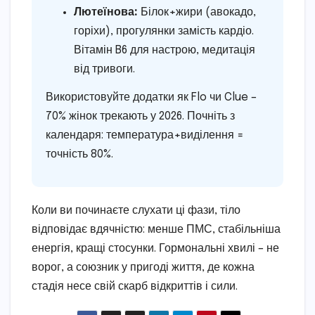
Лютеїнова:
Білок+жири (авокадо,
горіхи), прогулянки замість кардіо.
Вітамін B6 для настрою, медитація
від тривоги.
Використовуйте додатки як Flo чи Clue –
70% жінок трекають у 2026. Почніть з
календаря: температура+виділення =
точність 80%.
Коли ви починаєте слухати ці фази, тіло
відповідає вдячністю: менше ПМС, стабільніша
енергія, кращі стосунки. Гормональні хвилі – не
ворог, а союзник у пригоді життя, де кожна
стадія несе свій скарб відкриттів і сили.