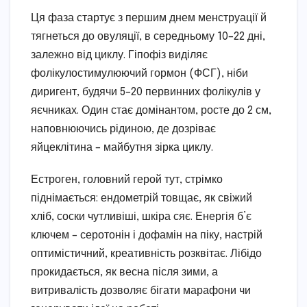
Ця фаза стартує з першим днем менструації й
тягнеться до овуляції, в середньому 10–22 дні,
залежно від циклу. Гіпофіз виділяє
фолікулостимулюючий гормон (ФСГ), ніби
диригент, будячи 5–20 первинних фолікулів у
яєчниках. Один стає домінантом, росте до 2 см,
наповнюючись рідиною, де дозріває
яйцеклітина – майбутня зірка циклу.
Естроген, головний герой тут, стрімко
піднімається: ендометрій товщає, як свіжий
хліб, соски чутливіші, шкіра сяє. Енергія б’є
ключем – серотонін і дофамін на піку, настрій
оптимістичний, креативність розквітає. Лібідо
прокидається, як весна після зими, а
витривалість дозволяє бігати марафони чи