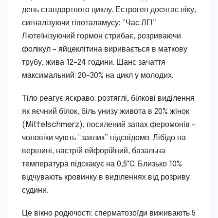
день стандартного циклу. Естроген досягає піку,
сигналізуючи гіпоталамусу: “Час ЛГ!”
Лютеїнізуючий гормон стрибає, розриваючи
фолікул – яйцеклітина виривається в маткову
трубу, жива 12–24 години. Шанс зачаття
максимальний: 20–30% на цикл у молодих.
Тіло реагує яскраво: розтяглі, білкові виділення
як яєчний білок, біль унизу живота в 20% жінок
(Mittelschmerz), посилений запах феромонів –
чоловіки чують “заклик” підсвідомо. Лібідо на
вершині, настрій ейфорійний, базальна
температура підскакує на 0,5°C. Близько 10%
відчувають кровинку в виділеннях від розриву
судини.
Це вікно родючості: сперматозоїди виживають 5