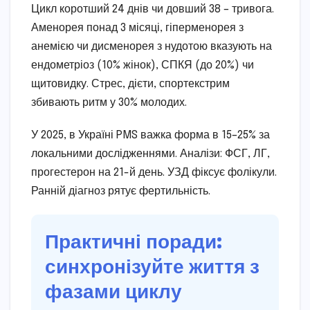
Цикл коротший 24 днів чи довший 38 – тривога.
Аменорея понад 3 місяці, гіперменорея з
анемією чи дисменорея з нудотою вказують на
ендометріоз (10% жінок), СПКЯ (до 20%) чи
щитовидку. Стрес, дієти, спортекстрим
збивають ритм у 30% молодих.
У 2025, в Україні PMS важка форма в 15–25% за
локальними дослідженнями. Аналізи: ФСГ, ЛГ,
прогестерон на 21-й день. УЗД фіксує фолікули.
Ранній діагноз рятує фертильність.
Практичні поради:
синхронізуйте життя з
фазами циклу