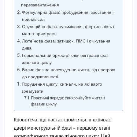
перезавантаження
Фолікулярна фаза: пробудження, зростання і
прилив сил
Овуляційна фаза: кульмінація, фертильність і
магніт пристрасті
Лютеїнова фаза: затишок, ПМС і очікування
дива
Гормональний оркестр: ключові гравці фаз
жіночого циклу
Вплив фаз на повсякденне життя: від настрою
до продуктивності
Порушення циклу: сигнали, на які варто
зреагувати
Практичні поради: синхронізуйте життя з
фазами циклу
Кровотеча, що настає щомісяця, відкриває
двері менструальній фазі – першому етапі
чотирифазного танцю жіночого циклу. Цей