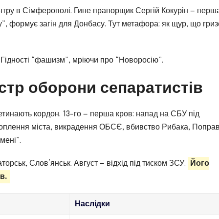
тру в Сімферополі. Гине прапорщик Сергій Кокурін — перш
у”, формує загін для Донбасу. Тут метафора: як щур, що гриз
ії Гідності “фашизм”, мріючи про “Новоросію”.
істр оборони сепаратистів
еретинають кордон. 13-го — перша кров: напад на СБУ під
ахоплення міста, викрадення ОБСЄ, вбивство Рибака, Поправ
мені”.
торськ, Слов’янськ. Август — відхід під тиском ЗСУ.
Його
в.
Наслідки