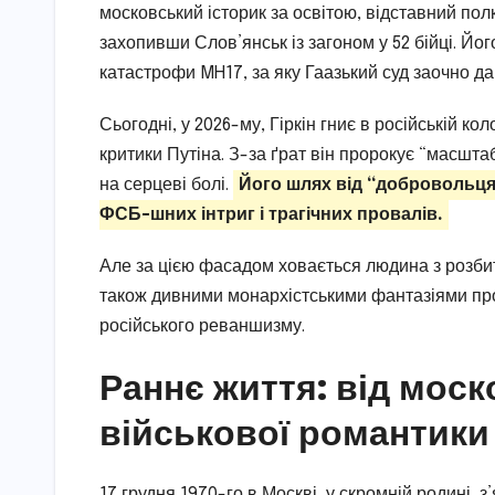
московський історик за освітою, відставний пол
захопивши Слов’янськ із загоном у 52 бійці. Йог
катастрофи MH17, за яку Гаазький суд заочно да
Сьогодні, у 2026-му, Гіркін гниє в російській ко
критики Путіна. З-за ґрат він пророкує “масшт
на серцеві болі.
Його шлях від “добровольця”
ФСБ-шних інтриг і трагічних провалів.
Але за цією фасадом ховається людина з розби
також дивними монархістськими фантазіями про
російського реваншизму.
Раннє життя: від мос
військової романтики
17 грудня 1970-го в Москві, у скромній родині, з