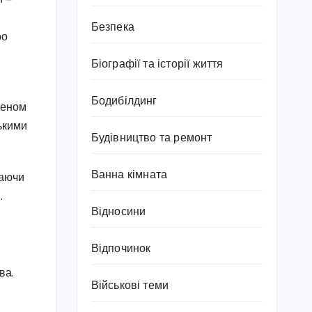
Безпека
ро
Біографії та історії життя
Бодибілдинг
леном
ськими
Будівництво та ремонт
Ванна кімната
жаючи
.
Відносини
Відпочинок
ва.
Військові теми