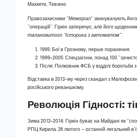
Махкети, Тевзені.
Правозахисники “Меморіал” звинувачують його в
“операцій”. Гіркін заперечує, але його щоденни
талановитого “історика з автоматом”.
1995: Бої в Грозному, перше поранення.
1999–2005: Спецзагони, понад 100 “зачисто
Після: Полковник ФСБ у відділі боротьби з
Відставка в 2013-му через скандал з Малофєєвим
російського реваншизму.
Революція Гідності: т
Зима 2013–2014: Гіркін буває на Майдані як “спо
РПЦ Кирила. 26 лютого — останній легальний в’ї