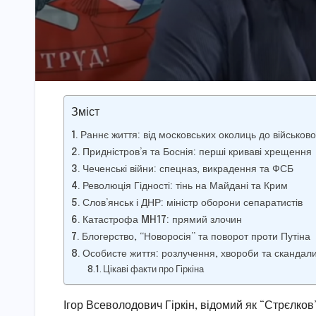
Зміст
Раннє життя: від московських околиць до військов
Придністров’я та Боснія: перші криваві хрещення
Чеченські війни: спецназ, викрадення та ФСБ
Революція Гідності: тінь на Майдані та Крим
Слов’янськ і ДНР: міністр оборони сепаратистів
Катастрофа MH17: прямий злочин
Блогерство, “Новоросія” та поворот проти Путіна
Особисте життя: розлучення, хвороби та скандал
Цікаві факти про Гіркіна
Ігор Всеволодович Гіркін, відомий як “Стрєлков”