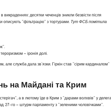
 викраденнях: десятки чеченців зникли безвісти після
ки описують “фільтрацію” з тортурами.
Тут ФСБ помітила
к”.
 тероризмом — іронія долі.
, але служба дала зв’язки. Гіркін став “сірим кардиналом”
інь на Майдані та Крим
стерігач”, а в лютому їде в Крим з “дарами волхвів” у делега
зд. 27-го — штурм парламенту з “зеленими чоловічками”.