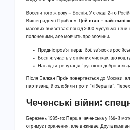
Восени того ж року — Боснія. У складі 2-го Росі
Вишеградом і Прибоєм.
Цей етап — найтемніши
масових вбивствах: понад 3000 мусульман знищен
полоненими, але мовчить про злочини.
Придністров’я: перші бої, зв’язок з росій
Боснія: участь у етнічних чистках, що кошт
Наслідки: репутація “русского добровольца
Після Балкан Гіркін повертається до Москви, ал
партизанці й озлобили проти “лібералів”. Перехі
Чеченські війни: спец
Березень 1995-го: Перша чеченська у 166-й мотос
отримує поранення, але виживає. Друга кампані