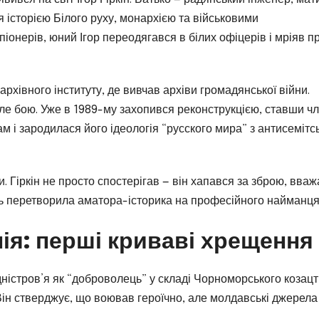
 історією Білого руху, монархією та військовими
 піонерів, юний Ігор переодягався в білих офіцерів і мріяв п
рхівного інституту, де вивчав архіви громадянської війни.
поле бою. Уже в 1989-му захопився реконструкцією, ставши ч
ам і зародилася його ідеологія “русского мира” з антисеміт
. Гіркін не просто спостерігав — він хапався за зброю, вва
ть перетворила аматора-історика на професійного найманця
ія: перші криваві хрещення
дністров’я як “доброволець” у складі Чорноморського козацт
Він стверджує, що воював героїчно, але молдавські джерела