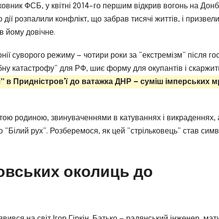
ковник ФСБ, у квітні 2014-го першим відкрив вогонь на Донб
о дії розпалили конфлікт, що забрав тисячі життів, і призвел
в йому довічне.
лонії суворого режиму — чотири роки за “екстремізм” після го
абну катастрофу” для РФ, шиє форму для окупантів і скаржит
 в Придністров’ї до ватажка ДНР — суміш імперських м
тою родиною, звинуваченнями в катуваннях і викраденнях, 
 “Білий рух”. Розберемося, як цей “стрільковець” став сим
ковських околиць до
’явився на світ Ігор Гіркін. Батько — радянський інженер, мат