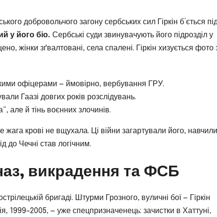
йського добровольчого загону сербських сил Гіркін б’ється пі
й у його біо.
Сербські суди звинувачують його підрозділ у
о, жінки зґвалтовані, села спалені. Гіркін хизується фото 
ськими офіцерами — ймовірно, вербування ГРУ.
ували Гаазі довгих років розслідувань.
”, але й тінь воєнних злочинів.
е жага крові не вщухала. Ці війни загартували його, навчил
д до Чечні став логічним.
наз, викрадення та ФСБ
трілецькій бригаді. Штурми Грозного, вуличні бої — Гіркін
я, 1999–2005, — уже спецпризначенець: зачистки в Хаттуні,