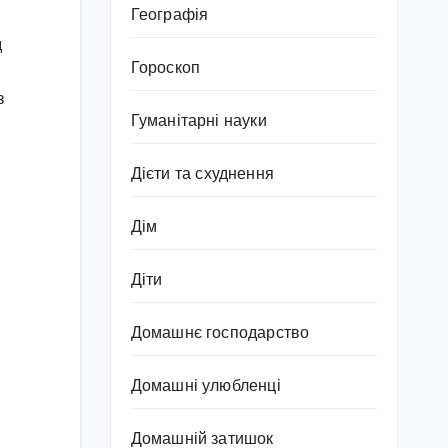
Географія
д
Гороскоп
з
Гуманітарні науки
Дієти та схуднення
Дім
и
Діти
Домашнє господарство
Домашні улюбленці
Домашній затишок