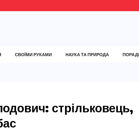
Я
СВОЇМИ РУКАМИ
НАУКА ТА ПРИРОДА
ПОРАД
олодович: стрільковець,
бас