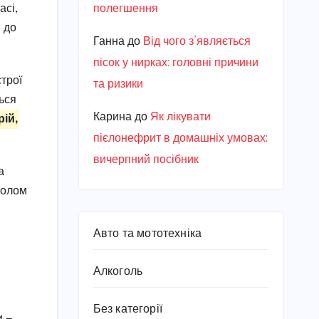
полегшення
асі,
и до
Ганна
до
Від чого з’являється
пісок у нирках: головні причини
строї
та ризики
ься
Карина
до
Як лікувати
рій,
пієлонефрит в домашніх умовах:
вичерпний посібник
а
волом
Авто та мототехніка
Алкоголь
Без категорії
и —