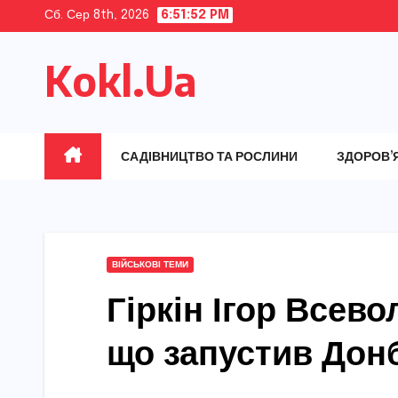
Skip
Сб. Сер 8th, 2026
6:51:53 PM
to
Kokl.Ua
content
САДІВНИЦТВО ТА РОСЛИНИ
ЗДОРОВ’
ВІЙСЬКОВІ ТЕМИ
Гіркін Ігор Всев
що запустив Дон