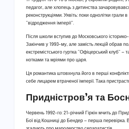
педагог, але хлопець з дитинства зачаровувався
реконструкціями. Уявіть: поки однолітки грали в
“відродження імперії”.
Після школи вступив до Московського історико-а
Закінчив у 1993-му, але замість лекцій обрав 
екстремістського гуртка “Офіцерський клуб” — т
нотками та мріями про царя.
Ця романтика штовхнула його в перші конфлікти
себе лицарем втраченої імперії. Така пристрас
Придністров’я та Босн
Червень 1992-го: 21-річний Гіркін мчить до При
Бої від Кошниці до Бендер — перша перевірка. 
згадують про мародерство сепаратистів.