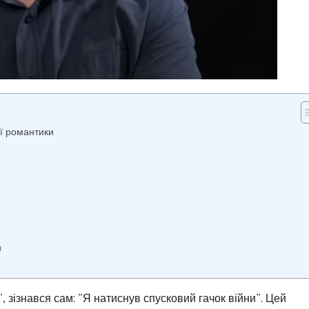
ої романтики
и
, зізнався сам: “Я натиснув спусковий гачок війни”. Цей