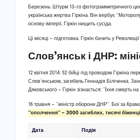
Березень: Штурм 13-го фотограмметричного цен
українська жертва Гіркіна. Він вербує “Моторол
основу імперії, Гіркін нищить сусіда.
Ці місяці — підготовка. Гіркін бачить у Революц
Слов’янськ і ДНР: мін
12 квітня 2014: 52 бійці під проводом Гіркіна п
Слов’янськом, загибель Геннадія Біліченка. З
Дяковського — Гіркін зізнається: “Їхня смерть на 
16 травня — “міністр оборони ДНР”. Бої за Крама
“ополчення” — 3000 загиблих, тисячі біженці
Дата
Подія