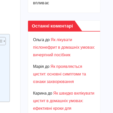
впливає
Останні коментарі
Ольга
до
Як лікувати
пієлонефрит в домашніх умовах:
вичерпний посібник
Марiя
до
Як проявляється
цистит: основні симптоми та
ознаки захворювання
Карина
до
Як швидко вилікувати
цистит в домашніх умовах:
ефективні кроки для