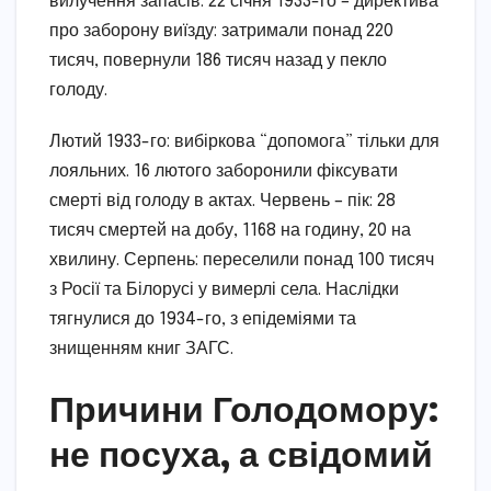
вилучення запасів. 22 січня 1933-го – директива
про заборону виїзду: затримали понад 220
тисяч, повернули 186 тисяч назад у пекло
голоду.
Лютий 1933-го: вибіркова “допомога” тільки для
лояльних. 16 лютого заборонили фіксувати
смерті від голоду в актах. Червень – пік: 28
тисяч смертей на добу, 1168 на годину, 20 на
хвилину. Серпень: переселили понад 100 тисяч
з Росії та Білорусі у вимерлі села. Наслідки
тягнулися до 1934-го, з епідеміями та
знищенням книг ЗАГС.
Причини Голодомору:
не посуха, а свідомий