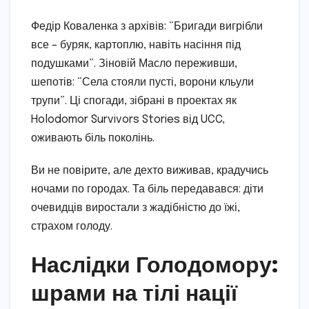
Федір Коваленка з архівів: “Бригади вигрібли
все – буряк, картоплю, навіть насіння під
подушками”. Зіновій Масло переживши,
шепотів: “Села стояли пусті, ворони кльули
трупи”. Ці спогади, зібрані в проектах як
Holodomor Survivors Stories від UCC,
оживають біль поколінь.
Ви не повірите, але дехто виживав, крадучись
ночами по городах. Та біль передавався: діти
очевидців виростали з жадібністю до їжі,
страхом голоду.
Наслідки Голодомору:
шрами на тілі нації