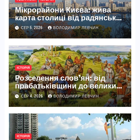
Мікрорайони Києва: жива
карта столиці від радянських
масивів до сучасних
СЕР 5, 2026
ВОЛОДИМИР ЛЕВЧИН
кварталів
ІСТОРІЯ
Розселення слов’ян: від
прабатьківщини до великих
міграцій Європою
СЕР 4, 2026
ВОЛОДИМИР ЛЕВЧИН
ІСТОРІЯ