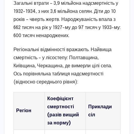
Загальні втрати – 3,9 мільйона надсмертність у
1932-1934, з них 3,6 мільйона селян. Діти до 10
років – чверть жертв. Народжуваність впала з
662 тисяч на рік у 1927-му до 97 тисяч у 1933-му:
600 тисяч ненароджених.
Регіональні відмінності вражають. Найвища
смертність – у лісостепу: Полтавщина,
Київщина, Черкащина, де вимерли цілі села.
Ось порівняльна таблиця надсмертності
(відносно середнього рівня):
Коефіцієнт
смертності
Приклади
Регіон
(разів вищий
сіл
за норму)