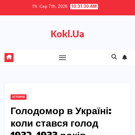
Skip
Пт. Сер 7th, 2026
10:31:31 AM
to
content
Kokl.Ua
ІСТОРІЯ
Голодомор в Україні:
коли стався голод