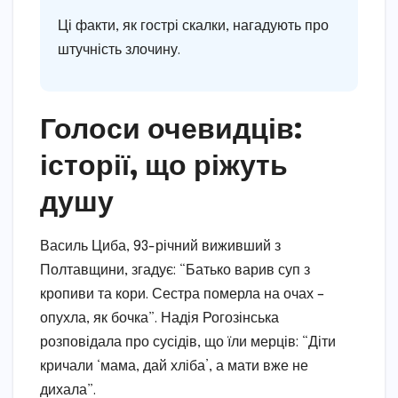
Ці факти, як гострі скалки, нагадують про
штучність злочину.
Голоси очевидців:
історії, що ріжуть
душу
Василь Циба, 93-річний виживший з
Полтавщини, згадує: “Батько варив суп з
кропиви та кори. Сестра померла на очах –
опухла, як бочка”. Надія Рогозінська
розповідала про сусідів, що їли мерців: “Діти
кричали ‘мама, дай хліба’, а мати вже не
дихала”.