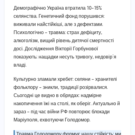
Демографічно Україна втратила 10-15%
селянства. Генетичний фонд порушився:
виживали найстійкіші, але з дефектами.
Психологічно – травма: страх дефіциту,
алкоголізм, вищий рівень дитячої смертності
досі. Дослідження Вікторії Горбунової
показують: нащадки несуть тривогу, недовір’я
владі.
Культурно зламали хребет: селяни – хранителі
фольклору – зникли, традиції розірвалися.
Сьогодні це видно в обрядах: надмірне
накопичення їжі на столі, як оберіг. Актуально й
зараз – під час війни РФ повторює блокади
Маріуполя, ехвотуючи Голодомор.
Травма Голодомору формує нашу стійкість: ми