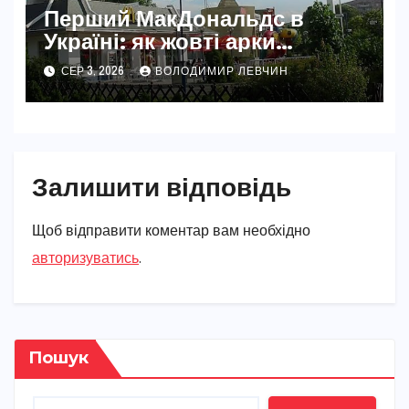
Перший МакДональдс в
Україні: як жовті арки
змінили Київ
СЕР 3, 2026
ВОЛОДИМИР ЛЕВЧИН
Залишити відповідь
Щоб відправити коментар вам необхідно
авторизуватись
.
Пошук