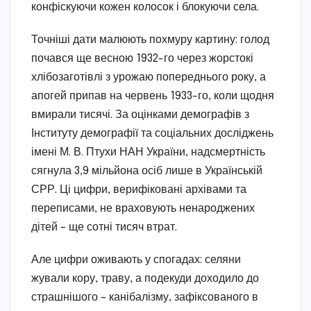
конфіскуючи кожен колосок і блокуючи села.
Точніші дати малюють похмуру картину: голод
почався ще весною 1932-го через жорстокі
хлібозаготівлі з урожаю попереднього року, а
апогей припав на червень 1933-го, коли щодня
вмирали тисячі. За оцінками демографів з
Інституту демографії та соціальних досліджень
імені М. В. Птухи НАН України, надсмертність
сягнула 3,9 мільйона осіб лише в Українській
СРР. Ці цифри, верифіковані архівами та
переписами, не враховують ненароджених
дітей – ще сотні тисяч втрат.
Але цифри оживають у спогадах: селяни
жували кору, траву, а подекуди доходило до
страшнішого – канібалізму, зафіксованого в