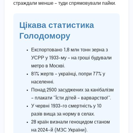
страждали менше – туди спрямовували пайки.
Цікава статистика
Голодомору
Експортовано 1,8 млн тонн зерна з
УСРР у 1933-му – на гроші будували
метро в Москві.
81% жертв – українці, попри 77% у
населенні.
Понад 2500 засуджених за канібалізм
– плакати “Їсти дітей – варварство!”.
У червні 1933-го смертність у 10
разів вища за норму в селах.
28 країн визнали геноцидом станом
на 2024-й (МЗС України).