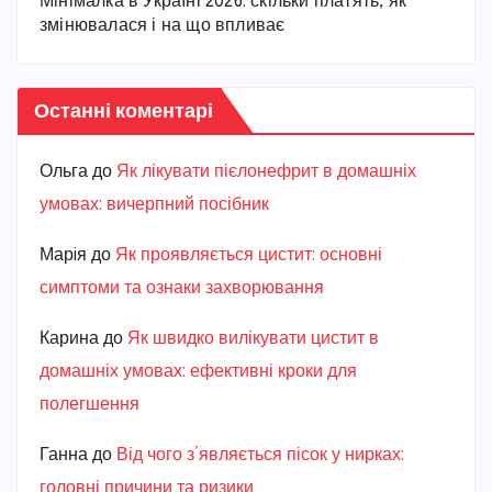
Мінімалка в Україні 2026: скільки платять, як
змінювалася і на що впливає
Останні коментарі
Ольга
до
Як лікувати пієлонефрит в домашніх
умовах: вичерпний посібник
Марiя
до
Як проявляється цистит: основні
симптоми та ознаки захворювання
Карина
до
Як швидко вилікувати цистит в
домашніх умовах: ефективні кроки для
полегшення
Ганна
до
Від чого з’являється пісок у нирках:
головні причини та ризики