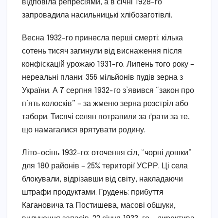
відповіла репресіями, а в січні 1928-го
запровадила насильницькі хлібозаготівлі.
Весна 1932-го принесла перші смерті: кілька
сотень тисяч загинули від виснаження після
конфіскацій урожаю 1931-го. Липень того року –
нереальні плани: 356 мільйонів пудів зерна з
України. А 7 серпня 1932-го з’явився “закон про
п’ять колосків” – за жменю зерна розстріл або
табори. Тисячі селян потрапили за ґрати за те,
що намагалися врятувати родину.
Літо-осінь 1932-го: оточення сіл, “чорні дошки”
для 180 районів – 25% території УСРР. Ці села
блокували, відрізавши від світу, накладаючи
штрафи продуктами. Грудень: прибуття
Кагановича та Постишева, масові обшуки,