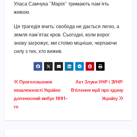
Уласа Самчука “Марія” тримають пам’ять
живою.
Ця трагедія вчить: свобода не дається легко, а
земля пам’ятає кров. Сьогодні, коли ворог
знову загрожує, ми стоїмо міцніше, черпаючи
силу з тих, хто вижив.
Навігація
Проголошення
Акт Злуки УНР і ЗУНР:
незалежності України:
Втілення мрії про єдину
записів
доленосний вибух 1991-
Україну
го