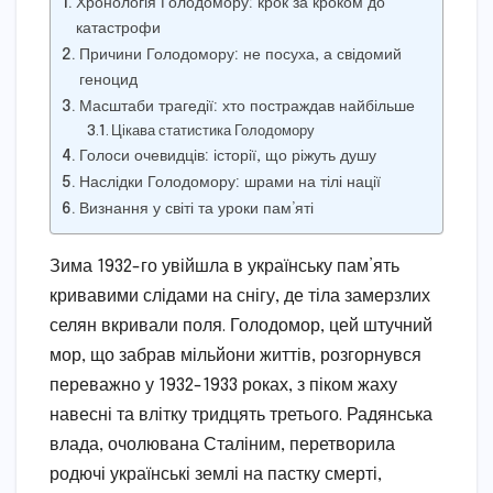
Хронологія Голодомору: крок за кроком до
катастрофи
Причини Голодомору: не посуха, а свідомий
геноцид
Масштаби трагедії: хто постраждав найбільше
Цікава статистика Голодомору
Голоси очевидців: історії, що ріжуть душу
Наслідки Голодомору: шрами на тілі нації
Визнання у світі та уроки пам’яті
Зима 1932-го увійшла в українську пам’ять
кривавими слідами на снігу, де тіла замерзлих
селян вкривали поля. Голодомор, цей штучний
мор, що забрав мільйони життів, розгорнувся
переважно у 1932-1933 роках, з піком жаху
навесні та влітку тридцять третього. Радянська
влада, очолювана Сталіним, перетворила
родючі українські землі на пастку смерті,