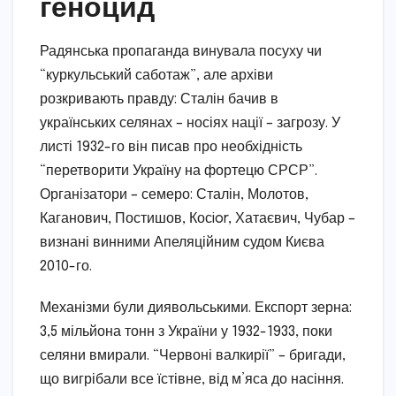
геноцид
Радянська пропаганда винувала посуху чи
“куркульський саботаж”, але архіви
розкривають правду: Сталін бачив в
українських селянах – носіях нації – загрозу. У
листі 1932-го він писав про необхідність
“перетворити Україну на фортецю СРСР”.
Організатори – семеро: Сталін, Молотов,
Каганович, Постишов, Косior, Хатаєвич, Чубар –
визнані винними Апеляційним судом Києва
2010-го.
Механізми були диявольськими. Експорт зерна:
3,5 мільйона тонн з України у 1932-1933, поки
селяни вмирали. “Червоні валкирії” – бригади,
що вигрібали все їстівне, від м’яса до насіння.