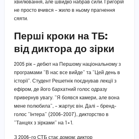
хвилювання, але швидко набрав сили. Григорій
не просто вчився – жило в ньому прагнення
сяяти.
Перші кроки на ТБ:
від диктора до зірки
2005 рік – дебют на Першому національному з
програмами “В нас все вийде” та “Цей день в
історії”. Студент Решетнік поєднував лекції з
ефіром, де його бархатний голос одразу
привернув увагу. “Я боявся камери, але вона
мене полюбила”, – жартує він. Далі – бренд-
голос “Інтера” (2006-2007), дикторство в
“Танцях з зірками” на 1+1.
З 2006-го СТБ стає домом: диктор