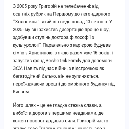
З 2005 року Григорій на телебаченні: від
освітніх рубрик на Першому до легендарного
“Холостяка”, який він веде понад 13 сезонів. У
2025-му він захистив дисертацію про це шоу,
здобувши ступінь доктора філософії з
культурології. Паралельно з кар’єрою будував
сім’ю з Христиною, з якою разом уже 15 років, і
запустив фонд Reshetnik Family для допомоги
ЗСУ. Навіть під час війни, з відстрочкою як
багатодітний батько, він не зупиняється,
переїжджаючи врешті до омріяного будинку під
Києвом.
Його шлях – це не гладка стежка слави, а
вибоїста дорога з першими невдачами, де
кожен поворот додавав сили. Григорій часто
згадує себе “гидким каченям” юності, але з