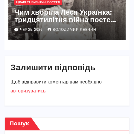
ЦІКАВІ ТА ВИЗНАЧНІ ПОСТАТІ
Чим хворіла Леся Українка:
тридцятилітня війна поетеси
з туберкульозом кісток
ЧЕР 25, 2026
ВОЛОДИМИР ЛЕВЧИН
Залишити відповідь
Щоб відправити коментар вам необхідно
авторизуватись
.
Пошук