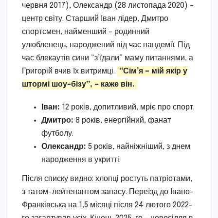
червня 2017), Олександр (28 листопада 2020) –
центр світу. Старший Іван лідер, Дмитро
спортсмен, найменший – родинний
улюбленець, народжений під час пандемії. Під
час блекаутів сини “з’їдали” маму питаннями, а
Григорій вчив їх витримці.
“Сім’я – мій якір у
штормі шоу-бізу”, – каже він.
Іван:
12 років, допитливий, мріє про спорт.
Дмитро:
8 років, енергійний, фанат
футболу.
Олександр:
5 років, найніжніший, з днем
народження в укритті.
Після списку видно: хлопці ростуть патріотами,
з татом-лейтенантом запасу. Переїзд до Івано-
Франківська на 1,5 місяці після 24 лютого 2022-