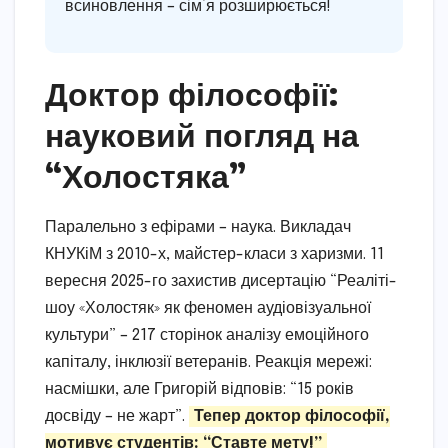
всиновлення – сім’я розширюється!
Доктор філософії:
науковий погляд на
“Холостяка”
Паралельно з ефірами – наука. Викладач
КНУКіМ з 2010-х, майстер-класи з харизми. 11
вересня 2025-го захистив дисертацію “Реаліті-
шоу «Холостяк» як феномен аудіовізуальної
культури” – 217 сторінок аналізу емоційного
капіталу, інклюзії ветеранів. Реакція мережі:
насмішки, але Григорій відповів: “15 років
досвіду – не жарт”.
Тепер доктор філософії,
мотивує студентів: “Ставте мету!”