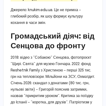
Джерело: knukim.edu.ua. Це не примха –
глибокий розбір, як шоу формує культуру
кохання в часи змін.
Громадський діяч: від
Сенцова до фронту
2018: відео з “Собакою” Сенцова, фотопроєкт
“Щирі. Свята” для музею Гончара. 2022: фонд
Reshetnik Family з Христиною – перші 325 тис.
грн на тепловізори. Мільйони на ЗСУ, Охматдит.
Січень 2026: скандал з донатами (80 тис. грн,
нульові звіти) – Григорій пояснив затримки,
назвав “прикритим уроком”. Критика за поїздку
до Іспанії – “коротка, для друзів”. Патріотизм у