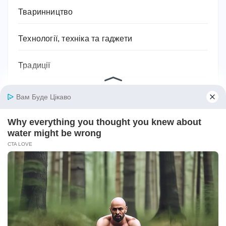
Тваринництво
Технології, техніка та гаджети
Традиції
Трудове законодавство
Фільми
Фінанси
Фундаментальні науки
Хобі