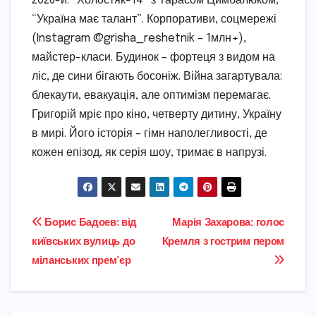
2026-й: “Холостяк-14” з Тарасом Цимбалюком,
“Україна має талант”. Корпоративи, соцмережі
(Instagram @grisha_reshetnik – 1млн+),
майстер-класи. Будинок – фортеця з видом на
ліс, де сини бігають босоніж. Війна загартувала:
блекаути, евакуація, але оптимізм перемагає.
Григорій мріє про кіно, четверту дитину, Україну
в мирі. Його історія – гімн наполегливості, де
кожен епізод, як серія шоу, тримає в напрузі.
Навігація
Борис Бадоев: від
Марія Захарова: голос
київських вулиць до
Кремля з гострим пером
записів
міланських прем’єр