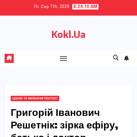
Skip
Пт. Сер 7th, 2026
6:24:11 AM
to
content
Kokl.Ua
ЦІКАВІ ТА ВИЗНАЧНІ ПОСТАТІ
Григорій Іванович
Решетнік: зірка ефіру,