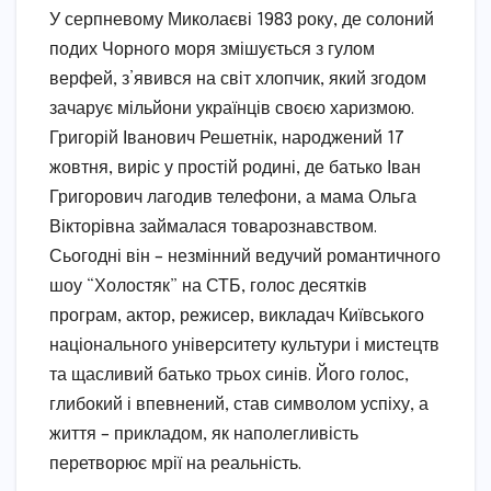
У серпневому Миколаєві 1983 року, де солоний
подих Чорного моря змішується з гулом
верфей, з’явився на світ хлопчик, який згодом
зачарує мільйони українців своєю харизмою.
Григорій Іванович Решетнік, народжений 17
жовтня, виріс у простій родині, де батько Іван
Григорович лагодив телефони, а мама Ольга
Вікторівна займалася товарознавством.
Сьогодні він – незмінний ведучий романтичного
шоу “Холостяк” на СТБ, голос десятків
програм, актор, режисер, викладач Київського
національного університету культури і мистецтв
та щасливий батько трьох синів. Його голос,
глибокий і впевнений, став символом успіху, а
життя – прикладом, як наполегливість
перетворює мрії на реальність.