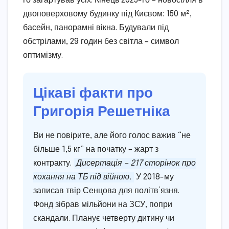
го загартував усіх. Кінець 2025-го – новосілля в
двоповерховому будинку під Києвом: 150 м²,
басейн, панорамні вікна. Будували під
обстрілами, 29 годин без світла – символ
оптимізму.
Цікаві факти про
Григорія Решетніка
Ви не повірите, але його голос важив “не
більше 1,5 кг” на початку – жарт з
контракту.
Дисертація – 217 сторінок про
кохання на ТБ під війною.
У 2018-му
записав твір Сенцова для політв’язня.
Фонд зібрав мільйони на ЗСУ, попри
скандали. Планує четверту дитину чи