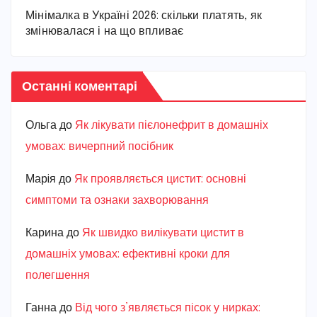
Мінімалка в Україні 2026: скільки платять, як
змінювалася і на що впливає
Останні коментарі
Ольга
до
Як лікувати пієлонефрит в домашніх
умовах: вичерпний посібник
Марiя
до
Як проявляється цистит: основні
симптоми та ознаки захворювання
Карина
до
Як швидко вилікувати цистит в
домашніх умовах: ефективні кроки для
полегшення
Ганна
до
Від чого з’являється пісок у нирках: