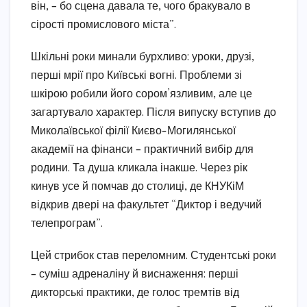
він, – бо сцена давала те, чого бракувало в
сірості промислового міста”.
Шкільні роки минали бурхливо: уроки, друзі,
перші мрії про Київські вогні. Проблеми зі
шкірою робили його сором’язливим, але це
загартувало характер. Після випуску вступив до
Миколаївської філії Києво-Могилянської
академії на фінанси – практичний вибір для
родини. Та душа кликала інакше. Через рік
кинув усе й помчав до столиці, де КНУКіМ
відкрив двері на факультет “Диктор і ведучий
телепрограм”.
Цей стрибок став переломним. Студентські роки
– суміш адреналіну й виснаження: перші
дикторські практики, де голос тремтів від