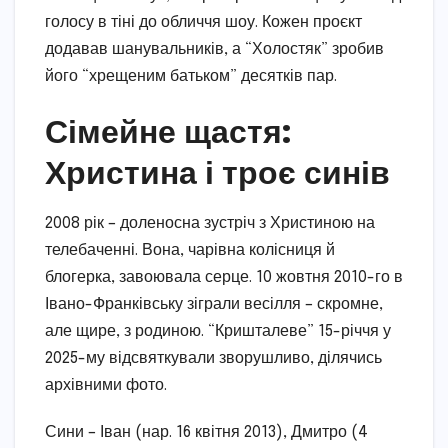
голосу в тіні до обличчя шоу. Кожен проєкт
додавав шанувальників, а “Холостяк” зробив
його “хрещеним батьком” десятків пар.
Сімейне щастя:
Христина і троє синів
2008 рік – доленосна зустріч з Христиною на
телебаченні. Вона, чарівна колісниця й
блогерка, завоювала серце. 10 жовтня 2010-го в
Івано-Франківську зіграли весілля – скромне,
але щире, з родиною. “Кришталеве” 15-річчя у
2025-му відсвяткували зворушливо, ділячись
архівними фото.
Сини – Іван (нар. 16 квітня 2013), Дмитро (4