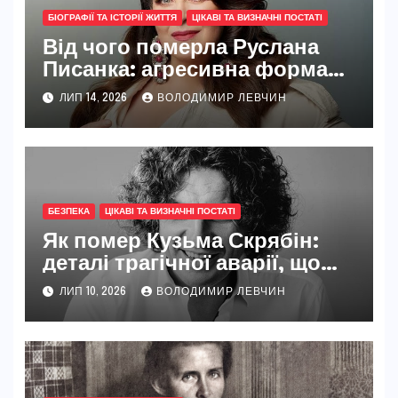
БІОГРАФІЇ ТА ІСТОРІЇ ЖИТТЯ
ЦІКАВІ ТА ВИЗНАЧНІ ПОСТАТІ
Від чого померла Руслана
Писанка: агресивна форма
раку, прихована боротьба та
ЛИП 14, 2026
ВОЛОДИМИР ЛЕВЧИН
шлях української зірки
БЕЗПЕКА
ЦІКАВІ ТА ВИЗНАЧНІ ПОСТАТІ
Як помер Кузьма Скрябін:
деталі трагічної аварії, що
сколихнула всю Україну
ЛИП 10, 2026
ВОЛОДИМИР ЛЕВЧИН