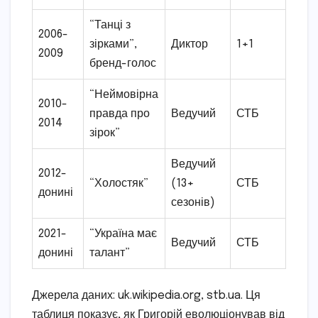
“Танці з
2006-
зірками”,
Диктор
1+1
2009
бренд-голос
“Неймовірна
2010-
правда про
Ведучий
СТБ
2014
зірок”
Ведучий
2012-
“Холостяк”
(13+
СТБ
донині
сезонів)
2021-
“Україна має
Ведучий
СТБ
донині
талант”
Джерела даних: uk.wikipedia.org, stb.ua. Ця
таблиця показує, як Григорій еволюціонував від