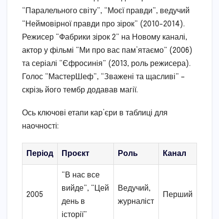
“Паралельного світу”, “Моєї правди”, ведучий
“Неймовірної правди про зірок” (2010-2014).
Режисер “Фабрики зірок 2” на Новому каналі,
актор у фільмі “Ми про вас пам’ятаємо” (2006)
та серіалі “Єфросинія” (2013, роль режисера).
Голос “МастерШеф”, “Зважені та щасливі” –
скрізь його тембр додавав магії.
Ось ключові етапи кар’єри в таблиці для
наочності:
Період
Проєкт
Роль
Канал
“В нас все
вийде”, “Цей
Ведучий,
2005
Перший
день в
журналіст
історії”