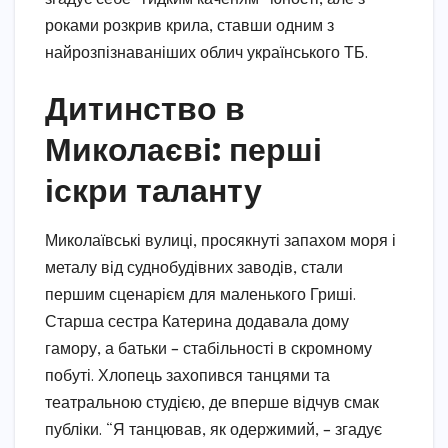
роками розкрив крила, ставши одним з
найрозпізнаваніших облич українського ТБ.
Дитинство в
Миколаєві: перші
іскри таланту
Миколаївські вулиці, просякнуті запахом моря і
металу від суднобудівних заводів, стали
першим сценарієм для маленького Гриші.
Старша сестра Катерина додавала дому
гамору, а батьки – стабільності в скромному
побуті. Хлопець захопився танцями та
театральною студією, де вперше відчув смак
публіки. “Я танцював, як одержимий, – згадує