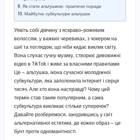
Як стати альтушкою: практичні поради
Майбутнє субкультури альтушок
Уявіть собі дівчину з яскраво-рожевим
волоссям, у важких черевиках, з чокером на
шиї та поглядом, що ніби кидає виклик світу.
Вона слухає гучну музику, створює дивовижні
відео в TikTok і живе за власними правилами.
Це — альтушка, ікона сучасної молодіжної
субкультури, яка заполонила інтернет і серця
тисяч. Але хто вона насправді? Чому цей
термін став таким популярним, а сама
субкультура викликає стільки суперечок?
Давайте розберемося, занурившись у світ
альтернативної естетики, де кожен образ — це
бунт проти одноманітності.