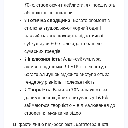
70-х, створюючи плейлисти, які поєднують
абсолютно різні жанри.
?
Готична спадщина:
Багато елементів
стилю альтушок, як-от чорний одяг і
важкий макіяж, походять від готичної
субкультури 80-х, але адаптовані до
сучасних трендів.
?
Інклюзивність:
Альт-субкультура
активно підтримує ЛГБТК+ спільноту, і
багато альтушок відкрито виступають за
гендерну рівність і толерантність.
?
Творчість:
Близько 70% альтушок, за
даними неофіційних опитувань у TikTok,
займаються творчістю — від малювання до
створення музики чи відео.
Ці факти лише підкреслюють багатогранність