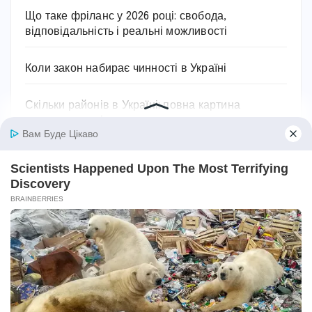
Що таке фріланс у 2026 році: свобода,
відповідальність і реальні можливості
Коли закон набирає чинності в Україні
Скільки районів в Україні: повна картина
сучасного поділу
Мінімалка в Україні 2026: скільки платять, як
змінювалася і на що впливає
Останні коментарі
Ольга
до
Як лікувати пієлонефрит в домашніх
умовах: вичерпний посібник