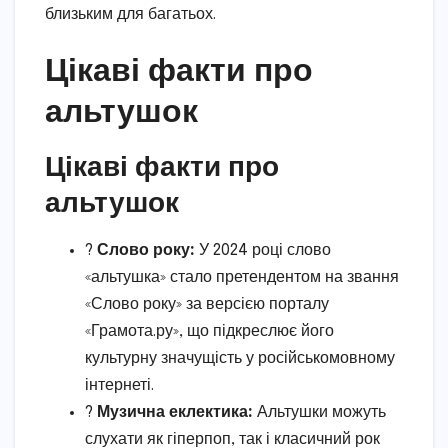
близьким для багатьох.
Цікаві факти про
альтушок
Цікаві факти про
альтушок
?
Слово року:
У 2024 році слово
«альтушка» стало претендентом на звання
«Слово року» за версією порталу
«Грамота.ру», що підкреслює його
культурну значущість у російськомовному
інтернеті.
?
Музична еклектика:
Альтушки можуть
слухати як гіперпоп, так і класичний рок