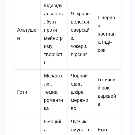
Індивіду
альність
Яскраве
Гіперпо
, бунт
волосся,
п,
Альтушк
проти
оверсай
постпан
и
мейнстр
з,
к, інді-
иму,
чокери,
рок
творчіст
пірсинг
ь
Меланхо
Чорний
Готични
лія,
одяг,
й рок,
Готи
темна
шкіра,
дарквей
романти
мережи
в
ка
во
Емоційн
Чубчик,
а
смугасті
Емо-