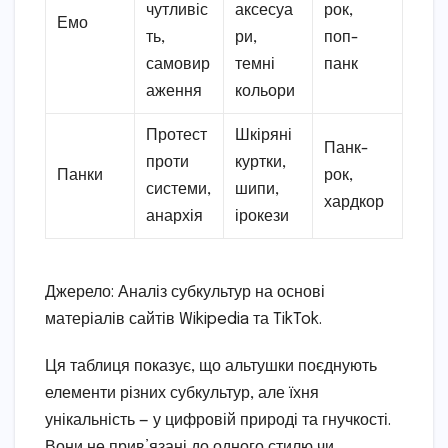
чутливіс
аксесуа
рок,
Емо
ть,
ри,
поп-
самовир
темні
панк
аження
кольори
Протест
Шкіряні
Панк-
проти
куртки,
Панки
рок,
системи,
шипи,
хардкор
анархія
ірокези
Джерело: Аналіз субкультур на основі
матеріалів сайтів Wikipedia та TikTok.
Ця таблиця показує, що альтушки поєднують
елементи різних субкультур, але їхня
унікальність — у цифровій природі та гнучкості.
Вони не прив’язані до одного стилю чи