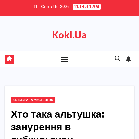
Skip
Пт. Сер 7th, 2026
11:14:43 AM
to
content
Kokl.Ua
КУЛЬТУРА ТА МИСТЕЦТВО
Хто така альтушка:
занурення в