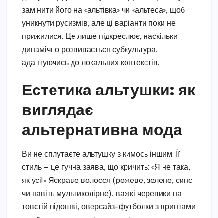
замінити його на «альтівка» чи «альтеса», щоб
уникнути русизмів, але ці варіанти поки не
прижилися. Це лише підкреслює, наскільки
динамічно розвивається субкультура,
адаптуючись до локальних контекстів.
Естетика альтушки: як
виглядає
альтернативна мода
Ви не сплутаєте альтушку з кимось іншим. Її
стиль — це гучна заява, що кричить: «Я не така,
як усі!» Яскраве волосся (рожеве, зелене, синє
чи навіть мультиколірне), важкі черевики на
товстій підошві, оверсайз-футболки з принтами