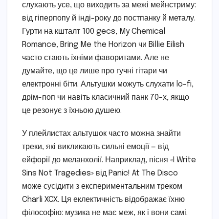
слухають усе, що виходить за межі мейнстриму:
від гіперпопу й інді-року до постпанку й металу.
Гурти на кшталт 100 gecs, My Chemical
Romance, Bring Me the Horizon чи Billie Eilish
часто стають їхніми фаворитами. Але не
думайте, що це лише про гучні гітари чи
електронні біти. Альтушки можуть слухати lo-fi,
дрім-поп чи навіть класичний панк 70-х, якщо
це резонує з їхньою душею.
У плейлистах альтушок часто можна знайти
треки, які викликають сильні емоції — від
ейфорії до меланхолії. Наприклад, пісня «I Write
Sins Not Tragedies» від Panic! At The Disco
може сусідити з експериментальним треком
Charli XCX. Ця еклектичність відображає їхню
філософію: музика не має меж, як і вони самі.