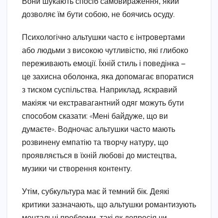
Вони шукають спосіб самовираження, який
дозволяє їм бути собою, не боячись осуду.
Психологічно альтушки часто є інтровертами
або людьми з високою чутливістю, які глибоко
переживають емоції. Їхній стиль і поведінка —
це захисна оболонка, яка допомагає впоратися
з тиском суспільства. Наприклад, яскравий
макіяж чи екстравагантний одяг можуть бути
способом сказати: «Мені байдуже, що ви
думаєте». Водночас альтушки часто мають
розвинену емпатію та творчу натуру, що
проявляється в їхній любові до мистецтва,
музики чи створення контенту.
Утім, субкультура має й темний бік. Деякі
критики зазначають, що альтушки романтизують