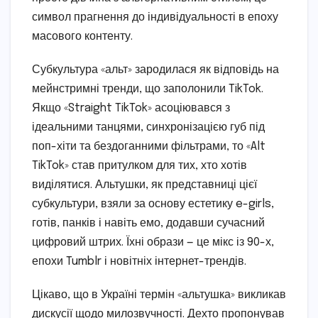
символ прагнення до індивідуальності в епоху
масового контенту.
Субкультура «альт» зародилася як відповідь на
мейнстримні тренди, що заполонили TikTok.
Якщо «Straight TikTok» асоціювався з
ідеальними танцями, синхронізацією губ під
поп-хіти та бездоганними фільтрами, то «Alt
TikTok» став притулком для тих, хто хотів
виділятися. Альтушки, як представниці цієї
субкультури, взяли за основу естетику e-girls,
готів, панків і навіть емо, додавши сучасний
цифровий штрих. Їхні образи — це мікс із 90-х,
епохи Tumblr і новітніх інтернет-трендів.
Цікаво, що в Україні термін «альтушка» викликав
дискусії щодо милозвучності. Дехто пропонував