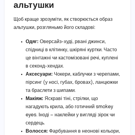
альтушки
Щоб краще зрозуміти, як створюється образ
альтушки, розгляньмо його складові:
Одяг:
Оверсайз-худі, рвані джинси,
спідниці в клітинку, шкіряні куртки. Часто
це вінтажні чи кастомізовані речі, куплені
в секонд-хендах.
Аксесуари:
Чокери, каблучки з черепами,
пірсинг (у носі, губах, бровах), ланцюжки
та браслети з шипами.
Макіяж:
Яскраві тіні, стрілки, що
нагадують крила, або готичний smokey
eyes. Іноді — наклейки у вигляді зірок чи
сердець.
Волосся:
Фарбування в неонові кольори,