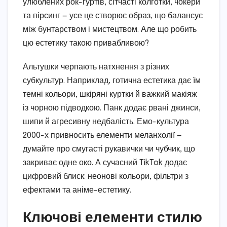
улюблених рок-гуртів, сітчасті колготки, чокери
та пірсинг — усе це створює образ, що балансує
між бунтарством і мистецтвом. Але що робить
цю естетику такою привабливою?
Альтушки черпають натхнення з різних
субкультур. Наприклад, готична естетика дає їм
темні кольори, шкіряні куртки й важкий макіяж
із чорною підводкою. Панк додає рвані джинси,
шипи й агресивну недбалість. Емо-культура
2000-х привносить елементи меланхолії —
думайте про смугасті рукавички чи чубчик, що
закриває одне око. А сучасний TikTok додає
цифровий блиск: неонові кольори, фільтри з
ефектами та аніме-естетику.
Ключові елементи стилю