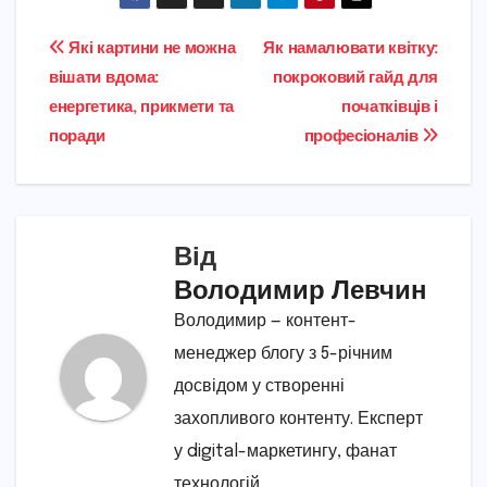
Навігація
Які картини не можна
Як намалювати квітку:
вішати вдома:
покроковий гайд для
записів
енергетика, прикмети та
початківців і
поради
професіоналів
Від
Володимир Левчин
Володимир — контент-
менеджер блогу з 5-річним
досвідом у створенні
захопливого контенту. Експерт
у digital-маркетингу, фанат
технологій.