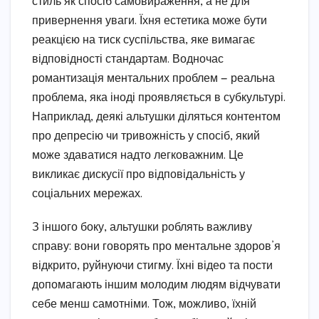
стиль як спосіб самовираження, а не для
привернення уваги. Їхня естетика може бути
реакцією на тиск суспільства, яке вимагає
відповідності стандартам. Водночас
романтизація ментальних проблем — реальна
проблема, яка іноді проявляється в субкультурі.
Наприклад, деякі альтушки діляться контентом
про депресію чи тривожність у спосіб, який
може здаватися надто легковажним. Це
викликає дискусії про відповідальність у
соціальних мережах.
З іншого боку, альтушки роблять важливу
справу: вони говорять про ментальне здоров’я
відкрито, руйнуючи стигму. Їхні відео та пости
допомагають іншим молодим людям відчувати
себе менш самотніми. Тож, можливо, їхній