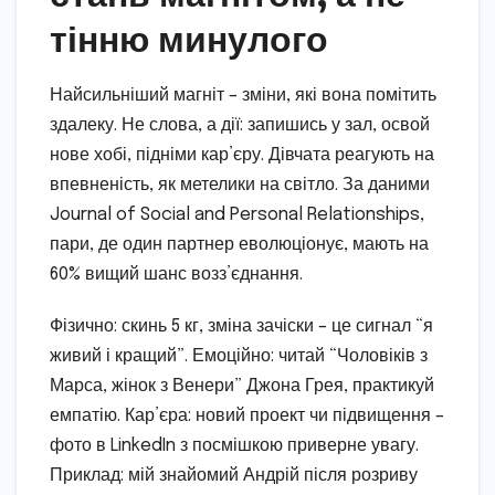
тінню минулого
Найсильніший магніт – зміни, які вона помітить
здалеку. Не слова, а дії: запишись у зал, освой
нове хобі, підніми кар’єру. Дівчата реагують на
впевненість, як метелики на світло. За даними
Journal of Social and Personal Relationships,
пари, де один партнер еволюціонує, мають на
60% вищий шанс возз’єднання.
Фізично: скинь 5 кг, зміна зачіски – це сигнал “я
живий і кращий”. Емоційно: читай “Чоловіків з
Марса, жінок з Венери” Джона Грея, практикуй
емпатію. Кар’єра: новий проект чи підвищення –
фото в LinkedIn з посмішкою приверне увагу.
Приклад: мій знайомий Андрій після розриву