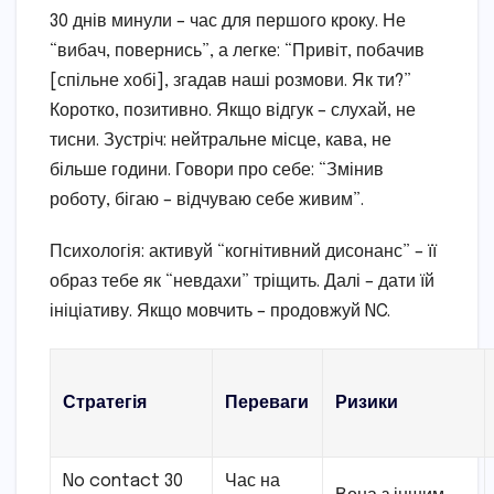
30 днів минули – час для першого кроку. Не
“вибач, повернись”, а легке: “Привіт, побачив
[спільне хобі], згадав наші розмови. Як ти?”
Коротко, позитивно. Якщо відгук – слухай, не
тисни. Зустріч: нейтральне місце, кава, не
більше години. Говори про себе: “Змінив
роботу, бігаю – відчуваю себе живим”.
Психологія: активуй “когнітивний дисонанс” – її
образ тебе як “невдахи” тріщить. Далі – дати їй
ініціативу. Якщо мовчить – продовжуй NC.
Стратегія
Переваги
Ризики
No contact 30
Час на