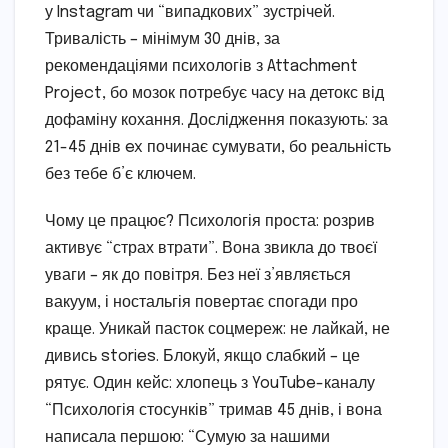
у Instagram чи “випадкових” зустрічей.
Тривалість – мінімум 30 днів, за
рекомендаціями психологів з Attachment
Project, бо мозок потребує часу на детокс від
дофаміну кохання. Дослідження показують: за
21-45 днів ex починає сумувати, бо реальність
без тебе б’є ключем.
Чому це працює? Психологія проста: розрив
активує “страх втрати”. Вона звикла до твоєї
уваги – як до повітря. Без неї з’являється
вакуум, і ностальгія повертає спогади про
краще. Уникай пасток соцмереж: не лайкай, не
дивись stories. Блокуй, якщо слабкий – це
рятує. Один кейс: хлопець з YouTube-каналу
“Психологія стосунків” тримав 45 днів, і вона
написала першою: “Сумую за нашими