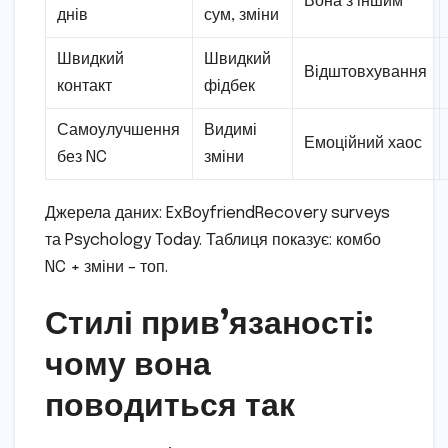
Вона з іншим
днів
сум, зміни
Швидкий
Швидкий
Відштовхування
контакт
фідбек
Самоулучшення
Видимі
Емоційний хаос
без NC
зміни
Джерела даних: ExBoyfriendRecovery surveys
та Psychology Today. Таблиця показує: комбо
NC + зміни – топ.
Стилі прив’язаності:
чому вона
поводиться так