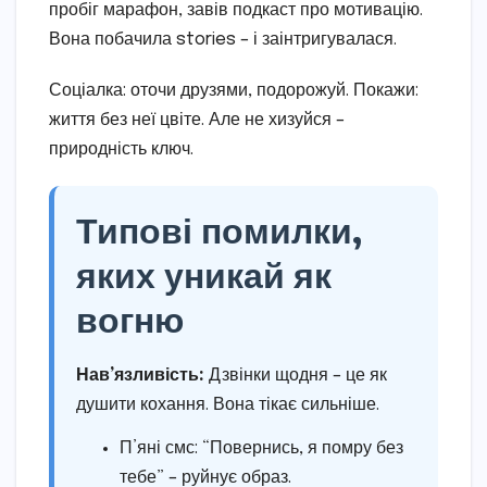
пробіг марафон, завів подкаст про мотивацію.
Вона побачила stories – і заінтригувалася.
Соціалка: оточи друзями, подорожуй. Покажи:
життя без неї цвіте. Але не хизуйся –
природність ключ.
Типові помилки,
яких уникай як
вогню
Нав’язливість:
Дзвінки щодня – це як
душити кохання. Вона тікає сильніше.
П’яні смс: “Повернись, я помру без
тебе” – руйнує образ.