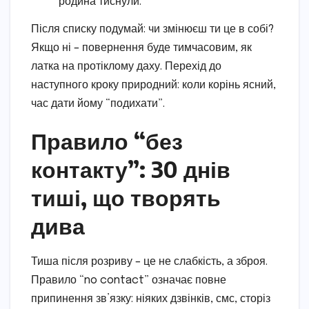
родина тиснули.
Після списку подумай: чи змінюєш ти це в собі?
Якщо ні – повернення буде тимчасовим, як
латка на протіклому даху. Перехід до
наступного кроку природний: коли корінь ясний,
час дати йому “подихати”.
Правило “без
контакту”: 30 днів
тиші, що творять
дива
Тиша після розриву – це не слабкість, а зброя.
Правило “no contact” означає повне
припинення зв’язку: ніяких дзвінків, смс, сторіз