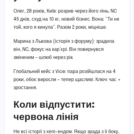
Олег, 28 років, Київ: розрив через його лінь. NC
45 днів, схуд на 10 кг, новий бізнес. Вона: “Ти не
той, кого я кинула”. Разом 2 роки, міцніше.
Марина з Львова (історія з форуму): зрадила
він, NC, фокус на кар’єрі. Він повернувся
зміненим – шлюб через рік.
Глобальний кейс з Vice: пара розійшлася на 4
роки, обоє виросли – тепер щасливі. Ключ: час +
зростання.
Коли відпустити:
червона лінія
Не всі історії з хепі-ендом. Якщо зрада з її боку,