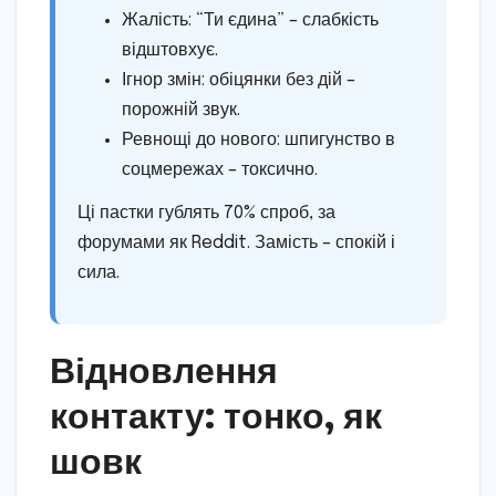
Жалість: “Ти єдина” – слабкість
відштовхує.
Ігнор змін: обіцянки без дій –
порожній звук.
Ревнощі до нового: шпигунство в
соцмережах – токсично.
Ці пастки гублять 70% спроб, за
форумами як Reddit. Замість – спокій і
сила.
Відновлення
контакту: тонко, як
шовк