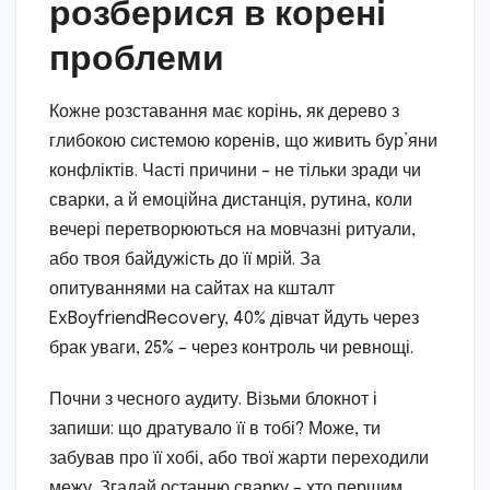
розберися в корені
проблеми
Кожне розставання має корінь, як дерево з
глибокою системою коренів, що живить бур’яни
конфліктів. Часті причини – не тільки зради чи
сварки, а й емоційна дистанція, рутина, коли
вечері перетворюються на мовчазні ритуали,
або твоя байдужість до її мрій. За
опитуваннями на сайтах на кшталт
ExBoyfriendRecovery, 40% дівчат йдуть через
брак уваги, 25% – через контроль чи ревнощі.
Почни з чесного аудиту. Візьми блокнот і
запиши: що дратувало її в тобі? Може, ти
забував про її хобі, або твої жарти переходили
межу. Згадай останню сварку – хто першим