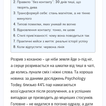
Правило “без контакту”: 30 днів тиші, що
творять дива
Трансформуй себе: стань магнітом, а не тінню
минулого
Типові помилки, яких уникай як вогню
Відновлення контакту: тонко, як шовк
Стилі прив’язаності: чому вона поводиться так
Практичні кейси з життя: реальні історії успіху
Коли відпустити: червона лінія
Розрив з коханою – це ніби земля йде з-під ніг,
а серце розривається на шматки від тиші в чаті,
де колись лунали сміх і ніжні слова. Та хороша
новина: за даними досліджень Psychology
Today, близько 44% пар намагаються
возз’єднатися після розлучення, а в успішних
випадках це призводить до міцніших стосунків.
Головне – не кидатися в погоню одразу, а дати