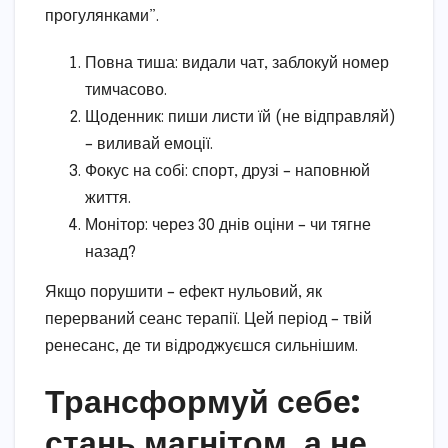
прогулянками”.
Повна тиша: видали чат, заблокуй номер
тимчасово.
Щоденник: пиши листи їй (не відправляй)
– виливай емоції.
Фокус на собі: спорт, друзі – наповнюй
життя.
Монітор: через 30 днів оціни – чи тягне
назад?
Якщо порушити – ефект нульовий, як
перерваний сеанс терапії. Цей період – твій
ренесанс, де ти відроджуєшся сильнішим.
Трансформуй себе:
стань магнітом, а не