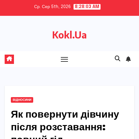
Skip
Ср. Сер 5th, 2026
8:28:04 AM
to
content
Kokl.Ua
ВІДНОСИНИ
Як повернути дівчину
після розставання: