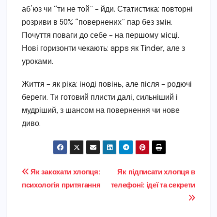
аб’юз чи “ти не той” – йди. Статистика: повторні
розриви в 50% “повернених” пар без змін.
Почуття поваги до себе – на першому місці.
Нові горизонти чекають: apps як Tinder, але з
уроками.
Життя – як ріка: іноді повінь, але після – родючі
береги. Ти готовий плисти далі, сильніший і
мудріший, з шансом на повернення чи нове
диво.
Навігація
Як закохати хлопця:
Як підписати хлопця в
психологія притягання
телефоні: ідеї та секрети
записів